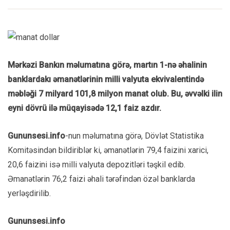
Mərkəzi Bankın məlumatına görə, martın 1-nə əhalinin
banklardakı əmanətlərinin milli valyuta ekvivalentində
məbləği 7 milyard 101,8 milyon manat olub. Bu, əvvəlki ilin
eyni dövrü ilə müqayisədə 12,1 faiz azdır.
Gununsesi.info
-nun məlumatına görə, Dövlət Statistika
Komitəsindən bildiriblər ki, əmanətlərin 79,4 faizini xarici,
20,6 faizini isə milli valyuta depozitləri təşkil edib.
Əmanətlərin 76,2 faizi əhali tərəfindən özəl banklarda
yerləşdirilib.
Gununsesi.info