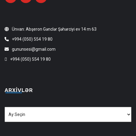
Ünvan: Abşeron Gənclər Şəhərciyi ev 14 m 63
+994 (050) 554 19 80
gununsesi@gmail.com
+994 (050) 554 19 80
ARXIVLƏR
Arxivlər