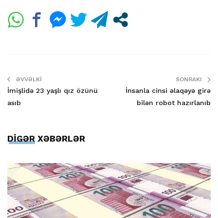
ƏVVƏLKI
SONRAKI
İmişlidə 23 yaşlı qız özünü
İnsanla cinsi əlaqəyə girə
asıb
bilən robot hazırlanıb
DİGƏR XƏBƏRLƏR