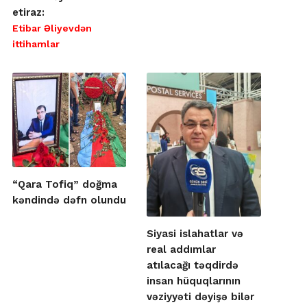
etiraz:
Etibar Əliyevdən
ittihamlar
“Qara Tofiq” doğma
kəndində dəfn olundu
Siyasi islahatlar və
real addımlar
atılacağı təqdirdə
insan hüquqlarının
vəziyyəti dəyişə bilər