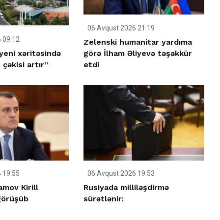
06 Avqust 2026 21:19
 09:12
Zelenski humanitar yardıma
yeni xəritəsində
görə İlham Əliyevə təşəkkür
çəkisi artır”
etdi
 19:55
06 Avqust 2026 19:53
mov Kirill
Rusiyada milliləşdirmə
görüşüb
sürətlənir: