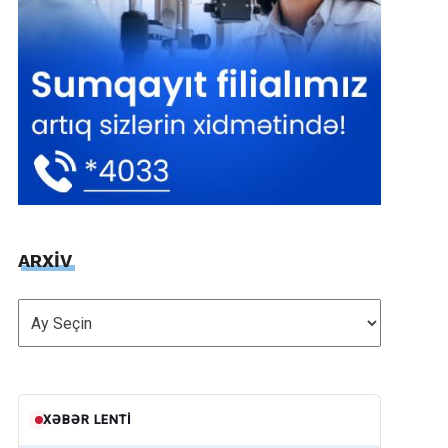
ARXİV
ARXİV
XƏBƏR LENTI