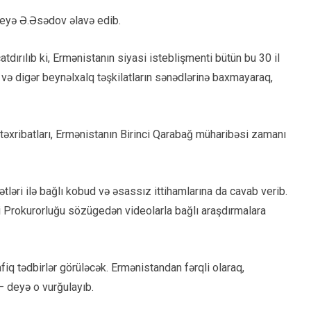
deyə Ə.Əsədov əlavə edib.
dırılıb ki, Ermənistanın siyasi isteblişmenti bütün bu 30 il
ə digər beynəlxalq təşkilatların sənədlərinə baxmayaraq,
təxribatları, Ermənistanın Birinci Qarabağ müharibəsi zamanı
tləri ilə bağlı kobud və əsassız ittihamlarına da cavab verib.
 Prokurorluğu sözügedən videolarla bağlı araşdırmalara
iq tədbirlər görüləcək. Ermənistandan fərqli olaraq,
– deyə o vurğulayıb.