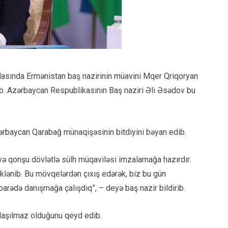
lasında Ermənistan baş nazirinin müavini Mqer Qriqoryan
rib. Azərbaycan Respublikasının Baş naziri Əli Əsədov bu
ərbaycan Qarabağ münaqişəsinin bitdiyini bəyan edib.
və qonşu dövlətlə sülh müqaviləsi imzalamağa hazırdır.
əklənib. Bu mövqelərdən çıxış edərək, biz bu gün
rədə danışmağa çalışdıq”, – deyə baş nazir bildirib.
nlaşılmaz olduğunu qeyd edib.