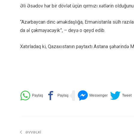
Əli Əsədov hər bir dövlət üçün qırmızı xətlərin olduğun
“Azərbaycan dinc əməkdaşlığa, Ermənistanla sülh razıla
da əl çəkməyəcəyik”, – deyə o qeyd edib.
Xatırladaq ki, Qazaxıstanın paytaxtı Astana şəhərində 
ƏVVƏLKI