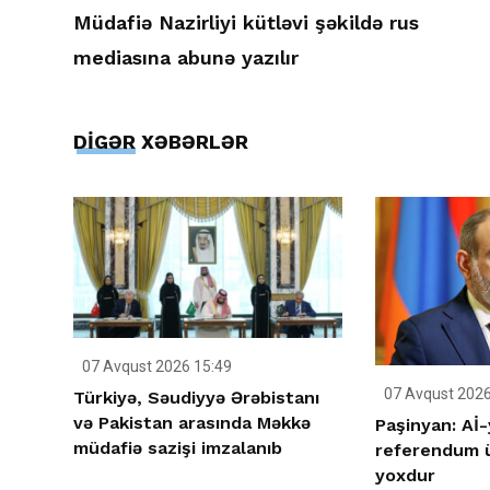
Müdafiə Nazirliyi kütləvi şəkildə rus
mediasına abunə yazılır
DİGƏR XƏBƏRLƏR
07 Avqust 2026 15:49
07 Avqust 2026
Türkiyə, Səudiyyə Ərəbistanı
və Pakistan arasında Məkkə
Paşinyan: Aİ-
müdafiə sazişi imzalanıb
referendum ü
yoxdur