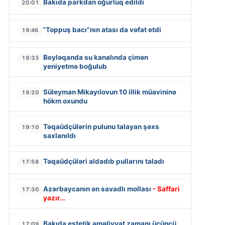
Bakıda parkdan oğurluq edildi
20:01
“Toppuş bacı”nın atası da vəfat etdi
19:46
Beyləqanda su kanalında çimən
19:33
yeniyetmə boğulub
Süleyman Mikayılovun 10 illik müavininə
19:20
hökm oxundu
Təqaüdçülərin pulunu talayan şəxs
19:10
saxlanıldı
Təqaüdçüləri aldadıb pullarını taladı
17:58
Azərbaycanın ən savadlı mollası
- Saffari
17:30
yazır…
Bakıda estetik əməliyyat zamanı üçüncü
17:09