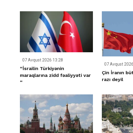
07 Avqust 2026 13:28
07 Avqust 2026
“İsrailin Türkiyənin
Çin İranın bü
maraqlarına zidd fəaliyyəti var
razı deyil
“