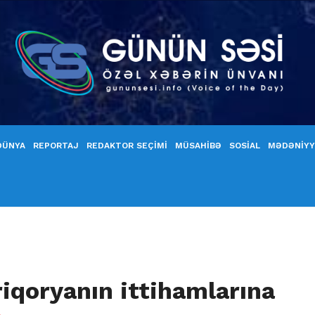
DÜNYA
REPORTAJ
REDAKTOR SEÇİMİ
MÜSAHİBƏ
SOSİAL
MƏDƏNİY
iqoryanın ittihamlarına