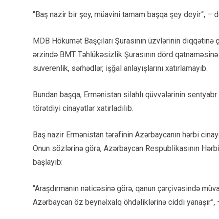
“Baş nazir bir şey, müavini tamam başqa şey deyir”, – 
MDB Hökumət Başçıları Şurasının üzvlərinin diqqətinə çat
ərzində BMT Təhlükəsizlik Şurasının dörd qətnaməsinə v
suverenlik, sərhədlər, işğal anlayışlarını xatırlamayıb.
Bundan başqa, Ermənistan silahlı qüvvələrinin sentyabr 
törətdiyi cinayətlər xatırladılıb.
Baş nazir Ermənistan tərəfinin Azərbaycanın hərbi cinayə
Onun sözlərinə görə, Azərbaycan Respublikasının Hərbi
başlayıb:
“Araşdırmanın nəticəsinə görə, qanun çərçivəsində müvaf
Azərbaycan öz beynəlxalq öhdəliklərinə ciddi yanaşır”, 