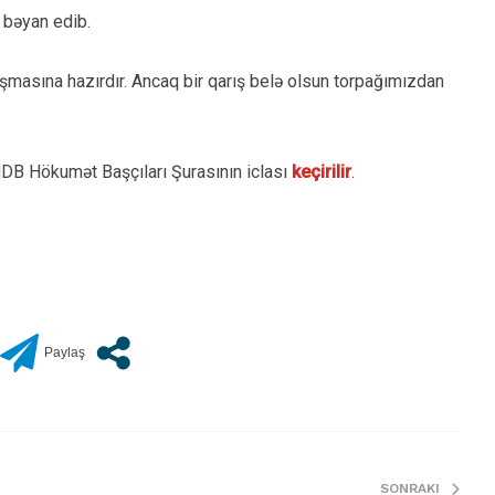
u bəyan edib.
şmasına hazırdır. Ancaq bir qarış belə olsun torpağımızdan
MDB Hökumət Başçıları Şurasının iclası
keçirilir
.
SONRAKI