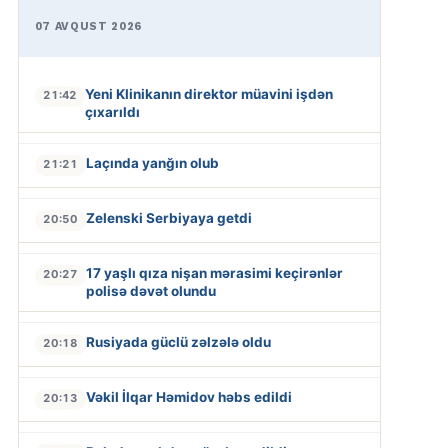
07 AVQUST 2026
Yeni Klinikanın direktor müavini işdən
21:42
çıxarıldı
Laçında yanğın olub
21:21
Zelenski Serbiyaya getdi
20:50
17 yaşlı qıza nişan mərasimi keçirənlər
20:27
polisə dəvət olundu
Rusiyada güclü zəlzələ oldu
20:18
Vəkil İlqar Həmidov həbs edildi
20:13