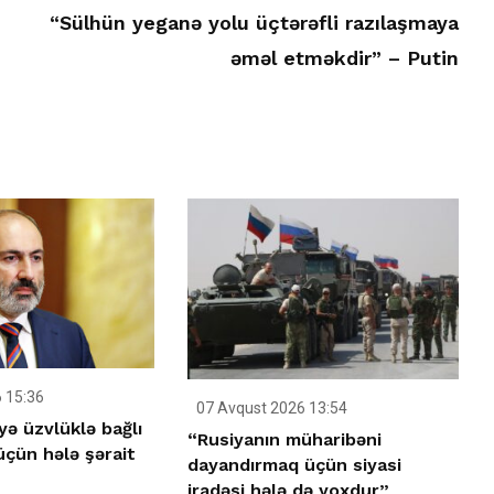
“Sülhün yeganə yolu üçtərəfli razılaşmaya
əməl etməkdir” – Putin
 15:36
07 Avqust 2026 13:54
yə üzvlüklə bağlı
“Rusiyanın müharibəni
çün hələ şərait
dayandırmaq üçün siyasi
iradəsi hələ də yoxdur”