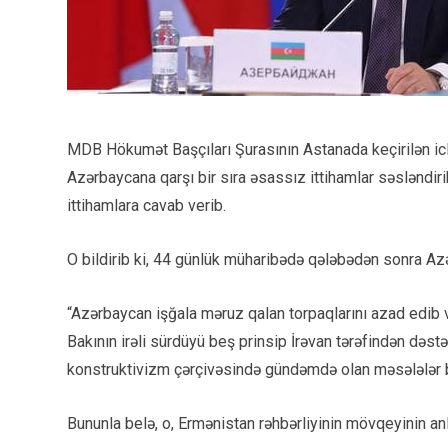
MDB Hökumət Başçıları Şurasının Astanada keçirilən ic
Azərbaycana qarşı bir sıra əsassız ittihamlar səsləndi
ittihamlara cavab verib.
O bildirib ki, 44 günlük müharibədə qələbədən sonra Az
“Azərbaycan işğala məruz qalan torpaqlarını azad edib 
Bakının irəli sürdüyü beş prinsip İrəvan tərəfindən dəst
konstruktivizm çərçivəsində gündəmdə olan məsələlər ba
Bununla belə, o, Ermənistan rəhbərliyinin mövqeyinin a