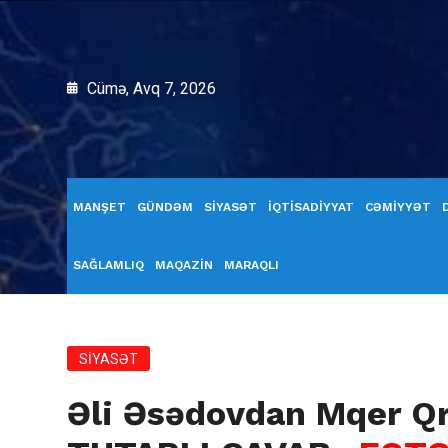
Cümə, Avq 7, 2026
MANŞET
GÜNDƏM
SİYASƏT
İQTİSADİYYAT
CƏMİYYƏT
SAĞLAMLIQ
MAQAZİN
MARAQLI
SİYASƏT
Əli Əsədovdan Mqer Qr