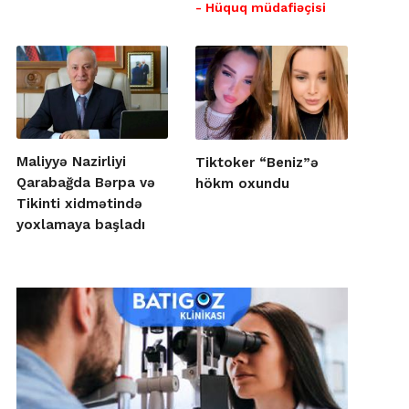
- Hüquq müdafiəçisi
Maliyyə Nazirliyi
Tiktoker “Beniz”ə
Qarabağda Bərpa və
hökm oxundu
Tikinti xidmətində
yoxlamaya başladı