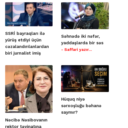
SSRİ bayraqları ilə
Səhnədə iki nəfər,
yürüş etdiyi üçün
yaddaşlarda bir səs
cəzalandırılanlardan
- Saffari yazır…
biri jurnalist imiş
Hüquq niyə
sərxoşluğu bəhanə
saymır?
Nəcibə Nəsibovanın
rektor təyinatına