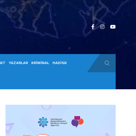
YƏT
YAZARLAR
KRİMİNAL
HADİSƏ