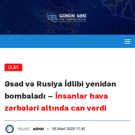
OLAY
Əsəd və Rusiya İdlibi yenidən
bombaladı –
İnsanlar hava
zərbələri altında can verdi
Müəllif:
admin
03 Mart 2020 17:42