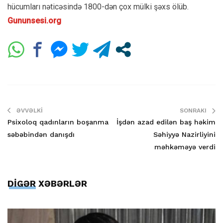
hücumları nəticəsində 1800-dən çox mülki şəxs ölüb.
Gununsesi.org
ƏVVƏLKI
SONRAKI
Psixoloq qadınların boşanma
İşdən azad edilən baş həkim
səbəbindən danışdı
Səhiyyə Nazirliyini
məhkəməyə verdi
DİGƏR XƏBƏRLƏR