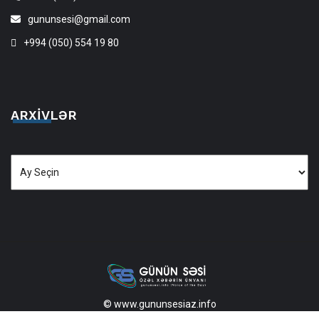
gununsesi@gmail.com
+994 (050) 554 19 80
ARXIVLƏR
Arxivlər
© www.gununsesiaz.info