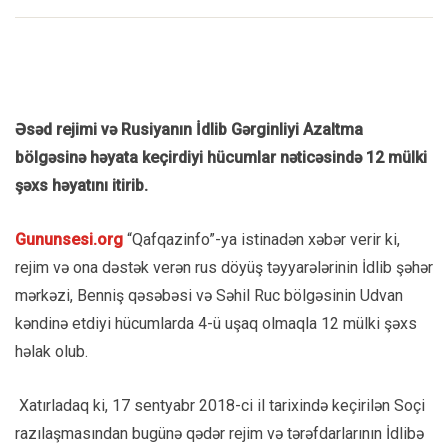
Əsəd rejimi və Rusiyanın İdlib Gərginliyi Azaltma
bölgəsinə həyata keçirdiyi hücumlar nəticəsində 12 mülki
şəxs həyatını itirib.
Gununsesi.org
“Qafqazinfo”-ya istinadən xəbər verir ki,
rejim və ona dəstək verən rus döyüş təyyarələrinin İdlib şəhər
mərkəzi, Benniş qəsəbəsi və Səhil Ruc bölgəsinin Udvan
kəndinə etdiyi hücumlarda 4-ü uşaq olmaqla 12 mülki şəxs
həlak olub.
Xatırladaq ki, 17 sentyabr 2018-ci il tarixində keçirilən Soçi
razılaşmasından bugünə qədər rejim və tərəfdarlarının İdlibə