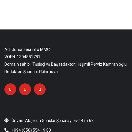
Ad: Gununsesi.info MMC
VÖEN: 1304881781
Domain sahibi, Təsisçi və Baş redaktor: Həşimli Pərviz Kamran oğlu
Redaktor: Şəbnəm Rəhimova
Ünvan: Abşeron Gənclər Şəhərciyi ev 14 m 63
+994 (050) 554 19 80