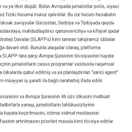
r və ya itkin düşüb. Bütün Avropada jurnalistlər polis, siyasi
-tez fiziki hücuma məruz qalırdılar. Bu cür hücum hesabatın
n yüksək səviyyələr Gürcüstan, Serbiya və Türkiyədə qeydə
 müdaxiləyə, məhdudlaşdırıcı qanunvericiliyə və kifayət qədər
Strateji Davalar (SLAPPs) kimi tanınan təhqiramiz iddialar
a davam etdi. Bununla əlaqədar olaraq, platforma
 də SLAPP-lara qarşı Avropa Şurasının tövsiyəsinin həyata
mçinin jurnalistlərin casus proqramlar vasitəsilə rəqəmsal
sıra ölkələrdə qəbul edilmiş və ya planlaşdırılan “xarici agent”
i-müəyyən iş şəraiti ilə bağlı narahatlıq ifadə edilir.
ssiyasını və Avropa Şurasının 46 üzv ölkəsini mətbuat
ədbirlərlə yanaşı, jurnalistlərin təhlükəsizliyinin
də həyata keçirilməsini, ictimai xidmət mediasının
əsinin artırılmasını prioritet məsələ kimi tövsiyə edirlər.