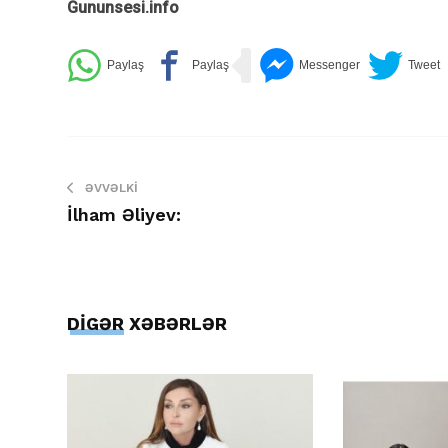
Gununsesi.info
ƏVVƏLKI
İlham Əliyev:
DİGƏR XƏBƏRLƏR