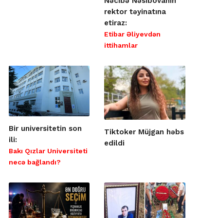
Nəcibə Nəsibovanın
rektor təyinatına
etiraz:
Etibar Əliyevdən
ittihamlar
Bir universitetin son
Tiktoker Müjgan həbs
ili:
edildi
Bakı Qızlar Universiteti
necə bağlandı?