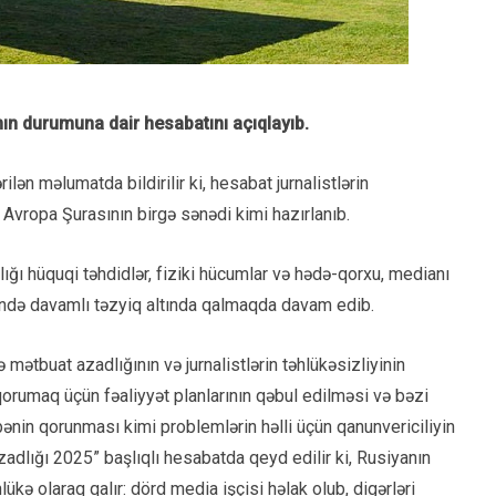
ın durumuna dair hesabatını açıqlayıb.
lən məlumatda bildirilir ki, hesabat jurnalistlərin
a Avropa Şurasının birgə sənədi kimi hazırlanıb.
ığı hüquqi təhdidlər, fiziki hücumlar və hədə-qorxu, medianı
sində davamlı təzyiq altında qalmaqda davam edib.
mətbuat azadlığının və jurnalistlərin təhlükəsizliyinin
 qorumaq üçün fəaliyyət planlarının qəbul edilməsi və bəzi
bənin qorunması kimi problemlərin həlli üçün qanunvericiliyin
adlığı 2025” başlıqlı hesabatda qeyd edilir ki, Rusiyanın
lükə olaraq qalır: dörd media işçisi həlak olub, digərləri