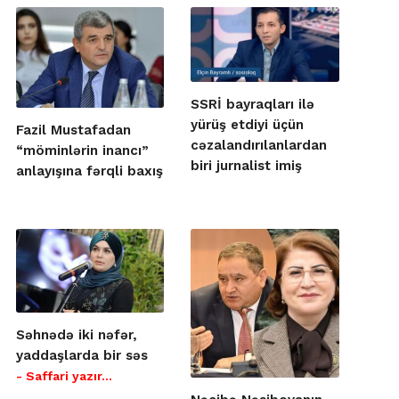
SSRİ bayraqları ilə
yürüş etdiyi üçün
Fazil Mustafadan
cəzalandırılanlardan
“möminlərin inancı”
biri jurnalist imiş
anlayışına fərqli baxış
Səhnədə iki nəfər,
yaddaşlarda bir səs
- Saffari yazır…