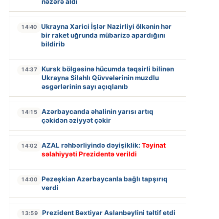
nəzərə aldı
Ukrayna Xarici İşlər Nazirliyi ölkənin hər
14:40
bir raket uğrunda mübarizə apardığını
bildirib
Kursk bölgəsinə hücumda təqsirli bilinən
14:37
Ukrayna Silahlı Qüvvələrinin muzdlu
əsgərlərinin sayı açıqlanıb
Azərbaycanda əhalinin yarısı artıq
14:15
çəkidən əziyyət çəkir
AZAL rəhbərliyində dəyişiklik:
Təyinat
14:02
səlahiyyəti Prezidentə verildi
Pezeşkian Azərbaycanla bağlı tapşırıq
14:00
verdi
Prezident Bəxtiyar Aslanbəylini təltif etdi
13:59