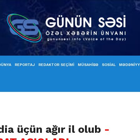
DÜNYA
REPORTAJ
REDAKTOR SEÇİMİ
MÜSAHİBƏ
SOSİAL
MƏDƏNİY
ia üçün ağır il olub
-