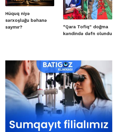
Hüquq niyə
sərxoşluğu bəhanə
“Qara Tofiq” doğma
saymır?
kəndində dəfn olundu