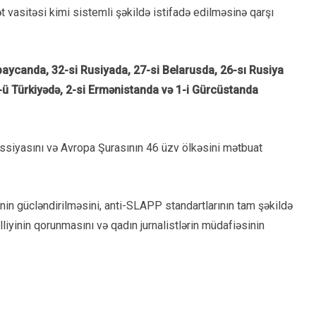
sitəsi kimi sistemli şəkildə istifadə edilməsinə qarşı
rbaycanda, 32-si Rusiyada, 27-si Belarusda, 26-sı Rusiya
-ü Türkiyədə, 2-si Ermənistanda və 1-i Gürcüstanda
ssiyasını və Avropa Şurasının 46 üzv ölkəsini mətbuat
iyinin gücləndirilməsini, anti-SLAPP standartlarının tam şəkildə
liyinin qorunmasını və qadın jurnalistlərin müdafiəsinin