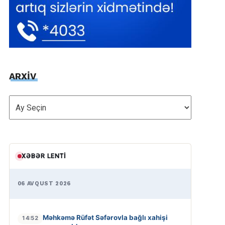
ARXİV
ARXİV
XƏBƏR LENTI
06 AVQUST 2026
Məhkəmə Rüfət Səfərovla bağlı xahişi
14:52