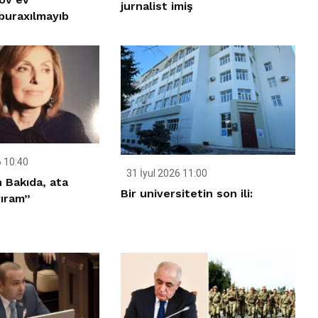
jurnalist imiş
buraxılmayıb
 10:40
31 İyul 2026 11:00
n Bakıda, ata
Bir universitetin son ili:
ıram”