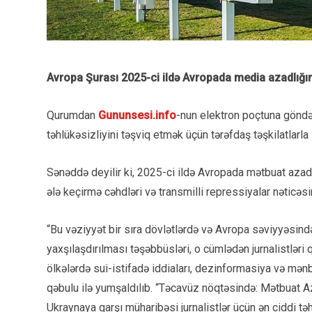
Avropa Şurası 2025-ci ildə Avropada media azadlığın
Qurumdan
Gununsesi.info
-nun elektron poçtuna göndəri
təhlükəsizliyini təşviq etmək üçün tərəfdaş təşkilatlarl
Sənəddə deyilir ki, 2025-ci ildə Avropada mətbuat azadl
ələ keçirmə cəhdləri və transmilli repressiyalar nəticə
“Bu vəziyyət bir sıra dövlətlərdə və Avropa səviyyəsində 
yaxşılaşdırılması təşəbbüsləri, o cümlədən jurnalistləri
ölkələrdə sui-istifadə iddiaları, dezinformasiya və mən
qəbulu ilə yumşaldılıb. “Təcavüz nöqtəsində: Mətbuat Az
Ukraynaya qarşı müharibəsi jurnalistlər üçün ən ciddi təh