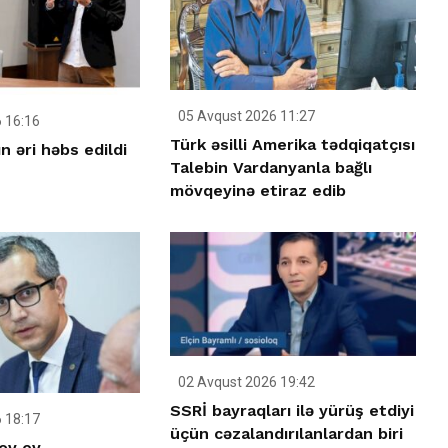
05 Avqust 2026 11:27
 16:16
Türk əsilli Amerika tədqiqatçısı
n əri həbs edildi
Talebin Vardanyanla bağlı
mövqeyinə etiraz edib
02 Avqust 2026 19:42
SSRİ bayraqları ilə yürüş etdiyi
 18:17
üçün cəzalandırılanlardan biri
ov ev