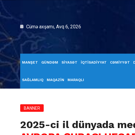
Cümə axşamı, Avq 6, 2026
MANŞET
GÜNDƏM
SİYASƏT
İQTİSADİYYAT
CƏMİYYƏT
SAĞLAMLIQ
MAQAZİN
MARAQLI
BANNER
2025-ci il dünyada med