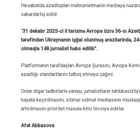
Hesabatda azadlıqdan məhrumetmənin mediaya nəzarət va
xəbərdarlıq edilir.
“
31 dekabr 2025-ci il tarixinə Avropa üzrə 36-sı Azə
tərəfindən Ukraynanın işğal olunmuş ərazilərində, 24
olmaqla 148 jurnalist həbs edilib”.
Platformanın tərəfdaşları Avropa Şurasını, Avropa Komi
azadlığı standartlarını tətbiq etməyə çağırır.
Onlar digər tədbirlərlə yanaşı, jurnalistlərin təhlükəsizl
həyata keçirilməsini, ictimai xidmət mediasının müstəqil
artırılmasını prioritet məsələ kimi tövsiyə edirlər.
Afət Abbasova