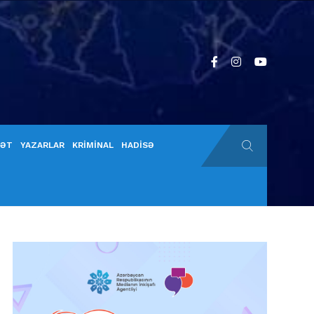
YƏT
YAZARLAR
KRİMİNAL
HADİSƏ