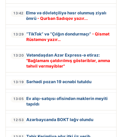
Elmə və dövlətçiliyə həsr olunmuş ziyalı
13:42
ömrü
- Qurban Sadıqov yazır...
“TikTok” və “Çılğın dondurmaçı”
- Qismət
13:29
Rüstəmov yazır…
Vətəndaşdan Azər Express-ə etiraz:
13:20
"Bağlamanı çatdırılmış göstəriblər, amma
təhvil verməyiblər"
Sərhədi pozan 19 əcnəbi tutuldu
13:19
Ev alqı-satqısı ofisindən maklerin meyiti
13:05
tapıldı
Azərbaycanda BOKT ləğv olundu
12:53
Tahir Kərimliyə ağır itki üz verib
12:51