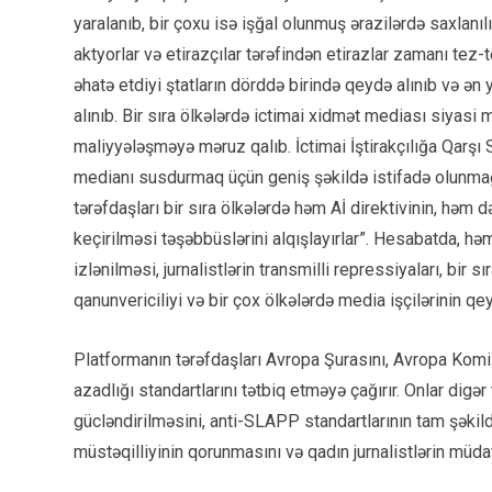
yaralanıb, bir çoxu isə işğal olunmuş ərazilərdə saxlanılı
aktyorlar və etirazçılar tərəfindən etirazlar zamanı tez
əhatə etdiyi ştatların dörddə birində qeydə alınıb və ə
alınıb. Bir sıra ölkələrdə ictimai xidmət mediası siyasi
maliyyələşməyə məruz qalıb. İctimai İştirakçılığa Qarşı 
medianı susdurmaq üçün geniş şəkildə istifadə olunmağ
tərəfdaşları bir sıra ölkələrdə həm Aİ direktivinin, həm
keçirilməsi təşəbbüslərini alqışlayırlar”. Hesabatda, hə
izlənilməsi, jurnalistlərin transmilli repressiyaları, bir 
qanunvericiliyi və bir çox ölkələrdə media işçilərinin qeyr
Platformanın tərəfdaşları Avropa Şurasını, Avropa Komi
azadlığı standartlarını tətbiq etməyə çağırır. Onlar digər t
gücləndirilməsini, anti-SLAPP standartlarının tam şəkil
müstəqilliyinin qorunmasını və qadın jurnalistlərin müdafi