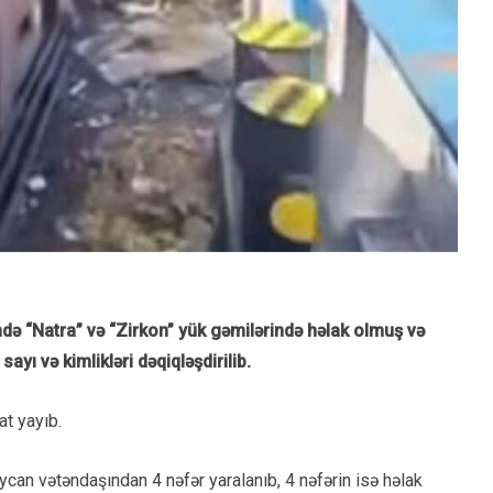
də “Natra” və “Zirkon” yük gəmilərində həlak olmuş və
yı və kimlikləri dəqiqləşdirilib.
at yayıb.
an vətəndaşından 4 nəfər yaralanıb, 4 nəfərin isə həlak