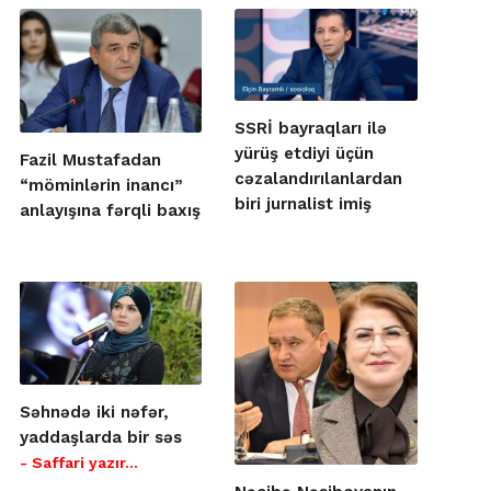
SSRİ bayraqları ilə
yürüş etdiyi üçün
Fazil Mustafadan
cəzalandırılanlardan
“möminlərin inancı”
biri jurnalist imiş
anlayışına fərqli baxış
Səhnədə iki nəfər,
yaddaşlarda bir səs
- Saffari yazır…