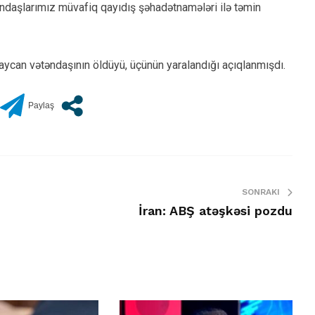
əndaşlarımız müvafiq qayıdış şəhadətnamələri ilə təmin
ycan vətəndaşının öldüyü, üçünün yaralandığı açıqlanmışdı.
SONRAKI
İran: ABŞ atəşkəsi pozdu