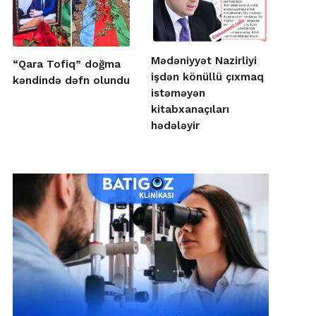
Mədəniyyət Nazirliyi
“Qara Tofiq” doğma
işdən könüllü çıxmaq
kəndində dəfn olundu
istəməyən
kitabxanaçıları
hədələyir