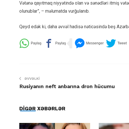
Vətənə qayıtmaq niyyətində olan və sənədləri itmiş vət
olunublar”, – məlumatda vurğulanıb.
Qeyd edək ki, daha əvvəl hadisə nəticəsində beş Azərba
ƏVVƏLKI
Rusiyanın neft anbarına dron hücumu
DİGƏR XƏBƏRLƏR