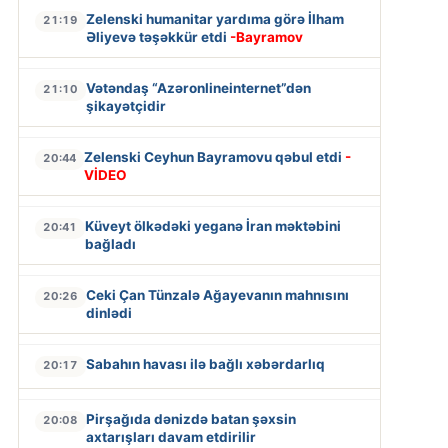
Zelenski humanitar yardıma görə İlham
21:19
Əliyevə təşəkkür etdi
-Bayramov
Vətəndaş “Azəronlineinternet”dən
21:10
şikayətçidir
Zelenski Ceyhun Bayramovu qəbul etdi
-
20:44
VİDEO
Küveyt ölkədəki yeganə İran məktəbini
20:41
bağladı
Ceki Çan Tünzalə Ağayevanın mahnısını
20:26
dinlədi
Sabahın havası ilə bağlı xəbərdarlıq
20:17
Pirşağıda dənizdə batan şəxsin
20:08
axtarışları davam etdirilir