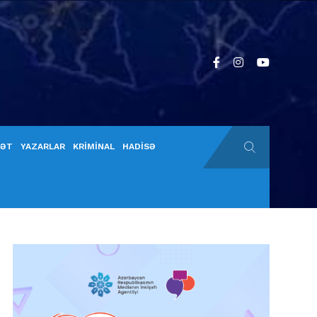
YƏT
YAZARLAR
KRİMİNAL
HADİSƏ