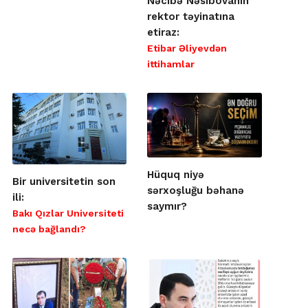
Nəcibə Nəsibovanın
rektor təyinatına
etiraz:
Etibar Əliyevdən
ittihamlar
Hüquq niyə
Bir universitetin son
sərxoşluğu bəhanə
ili:
saymır?
Bakı Qızlar Universiteti
necə bağlandı?