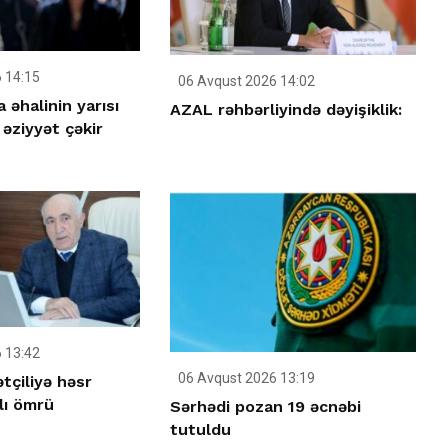
 14:15
06 Avqust 2026 14:02
əhalinin yarısı
AZAL rəhbərliyində dəyişiklik:
 əziyyət çəkir
 13:42
06 Avqust 2026 13:19
tçiliyə həsr
lı ömrü
Sərhədi pozan 19 əcnəbi
tutuldu