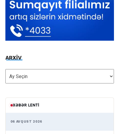
ARXİV
ARXİV
XƏBƏR LENTI
06 AVQUST 2026