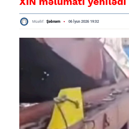
XİN məlumatı yenilədi
Müəllif:
Şəbnəm
06 İyun 2026 19:32