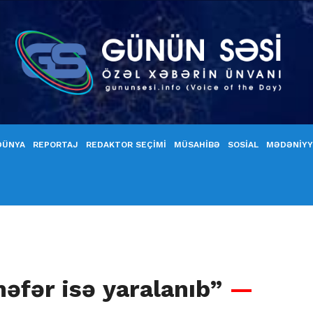
DÜNYA
REPORTAJ
REDAKTOR SEÇİMİ
MÜSAHİBƏ
SOSİAL
MƏDƏNİY
nəfər isə yaralanıb”
—