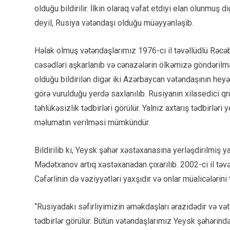
olduğu bildirilir. İlkin olaraq vəfat etdiyi elan olunmuş
deyil, Rusiya vətəndaşı olduğu müəyyənləşib.
Həlak olmuş vətəndaşlarımız 1976-cı il təvəllüdlü Rəc
cəsədləri aşkarlanıb və cənazələrin ölkəmizə göndərilməs
olduğu bildirilən digər iki Azərbaycan vətəndaşının hey
görə vurulduğu yerdə saxlanılıb. Rusiyanın xilasedici qr
təhlükəsizlik tədbirləri görülür. Yalnız axtarış tədbirlə
məlumatın verilməsi mümkündür.
Bildirilib ki, Yeysk şəhər xəstəxanasına yerləşdirilmiş 
Mədətxanov artıq xəstəxanadan çıxarılıb. 2002-ci il təv
Cəfərlinin də vəziyyətləri yaxşıdır və onlar müalicələr
“Rusiyadakı səfirliyimizin əməkdaşları ərazidədir və və
tədbirlər görülür. Bütün vətəndaşlarımız Yeysk şəhərində