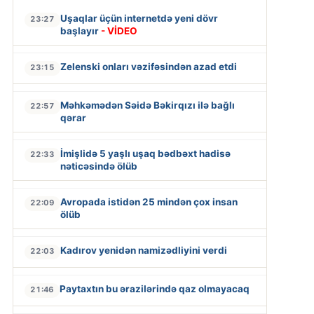
Uşaqlar üçün internetdə yeni dövr
23:27
başlayır
- VİDEO
Zelenski onları vəzifəsindən azad etdi
23:15
Məhkəmədən Səidə Bəkirqızı ilə bağlı
22:57
qərar
İmişlidə 5 yaşlı uşaq bədbəxt hadisə
22:33
nəticəsində ölüb
Avropada istidən 25 mindən çox insan
22:09
ölüb
Kadırov yenidən namizədliyini verdi
22:03
Paytaxtın bu ərazilərində qaz olmayacaq
21:46