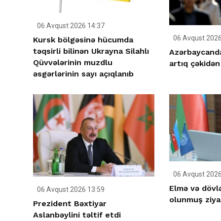
06 Avqust 2026 14:37
06 Avqust 2026
Kursk bölgəsinə hücumda
təqsirli bilinən Ukrayna Silahlı
Azərbaycanda 
Qüvvələrinin muzdlu
artıq çəkidən
əsgərlərinin sayı açıqlanıb
06 Avqust 2026
Elmə və dövlə
06 Avqust 2026 13:59
olunmuş ziya
Prezident Bəxtiyar
Aslanbəylini təltif etdi