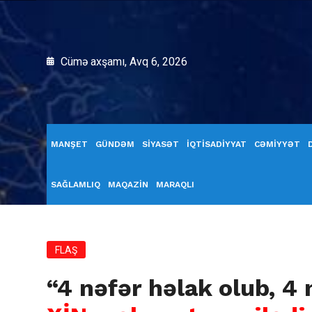
Cümə axşamı, Avq 6, 2026
MANŞET
GÜNDƏM
SİYASƏT
İQTİSADİYYAT
CƏMİYYƏT
SAĞLAMLIQ
MAQAZİN
MARAQLI
FLAŞ
“4 nəfər həlak olub, 4 