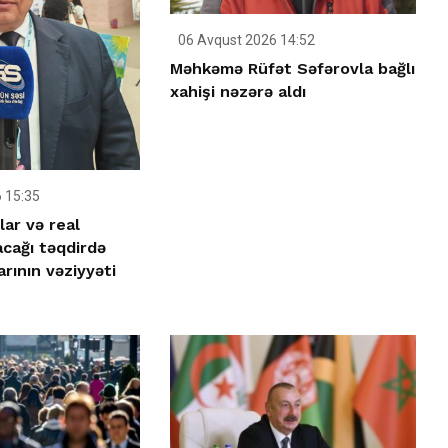
06 Avqust 2026 14:52
Məhkəmə Rüfət Səfərovla bağlı
xahişi nəzərə aldı
 15:35
lar və real
acağı təqdirdə
rının vəziyyəti