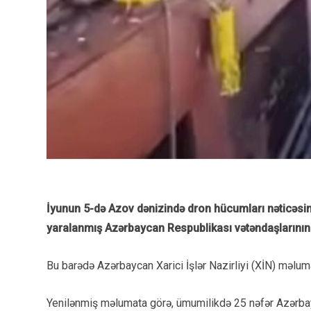
İyunun 5-də Azov dənizində dron hücumları nəticəsin
yaralanmış Azərbaycan Respublikası vətəndaşlarının sa
Bu barədə Azərbaycan Xarici İşlər Nazirliyi (XİN) məlum
Yenilənmiş məlumata görə, ümumilikdə 25 nəfər Azərbayc