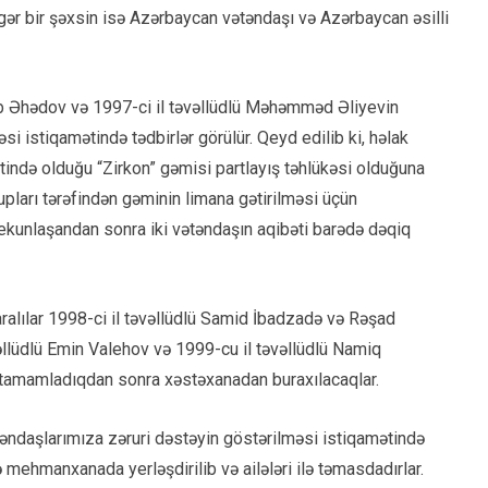
 digər bir şəxsin isə Azərbaycan vətəndaşı və Azərbaycan əsilli
əb Əhədov və 1997-ci il təvəllüdlü Məhəmməd Əliyevin
i istiqamətində tədbirlər görülür. Qeyd edilib ki, həlak
ətində olduğu “Zirkon” gəmisi partlayış təhlükəsi olduğuna
upları tərəfindən gəminin limana gətirilməsi üçün
ri yekunlaşandan sonra iki vətəndaşın aqibəti barədə dəqiq
yaralılar 1998-ci il təvəllüdlü Samid İbadzadə və Rəşad
əllüdlü Emin Valehov və 1999-cu il təvəllüdlü Namiq
ini tamamladıqdan sonra xəstəxanadan buraxılacaqlar.
təndaşlarımıza zəruri dəstəyin göstərilməsi istiqamətində
 mehmanxanada yerləşdirilib və ailələri ilə təmasdadırlar.