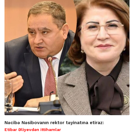
Nəcibə Nəsibovanın rektor təyinatına etiraz:
Etibar Əliyevdən ittihamlar