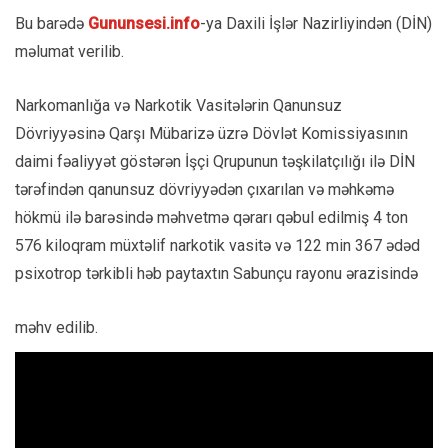
Bu barədə
Gununsesi.info
-ya Daxili İşlər Nazirliyindən (DİN)
məlumat verilib.
Narkomanlığa və Narkotik Vasitələrin Qanunsuz
Dövriyyəsinə Qarşı Mübarizə üzrə Dövlət Komissiyasının
daimi fəaliyyət göstərən İşçi Qrupunun təşkilatçılığı ilə DİN
tərəfindən qanunsuz dövriyyədən çıxarılan və məhkəmə
hökmü ilə barəsində məhvetmə qərarı qəbul edilmiş 4 ton
576 kiloqram müxtəlif narkotik vasitə və 122 min 367 ədəd
psixotrop tərkibli həb paytaxtın Sabunçu rayonu ərazisində
məhv edilib.