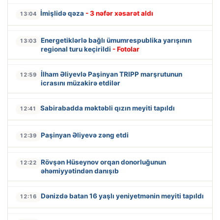
İmişlidə qəza
- 3 nəfər xəsarət aldı
13:04
Energetiklərlə bağlı ümumrespublika yarışının
13:03
regional turu keçirildi
- Fotolar
İlham Əliyevlə Paşinyan TRIPP marşrutunun
12:59
icrasını müzakirə etdilər
Sabirabadda məktəbli qızın meyiti tapıldı
12:41
Paşinyan Əliyevə zəng etdi
12:39
Rövşən Hüseynov orqan donorluğunun
12:22
əhəmiyyətindən danışıb
Dənizdə batan 16 yaşlı yeniyetmənin meyiti tapıldı
12:16