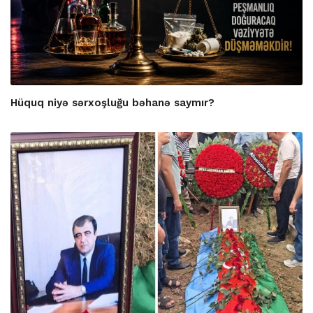
Hüquq niyə sərxoşluğu bəhanə saymır?