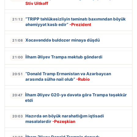
Stiv Uitkoff
“TRIPP təhlükəsizliyin təminatı baxımından böyük
21:12
əhəmiyyət kəsb edir”
-Prezident
Xocavənddə buldozer minaya düşdü
21:08
İlham Əliyev Trampa məktub göndərdi
21:00
“Donald Tramp Ermənistan və Azərbaycan
20:51
arasında sülhə nail olub”
-Rubio
İlham Əliyev G20-yə dəvətə görə Trampa təşəkkür
20:47
etdi
Hazırda ən böyük narahatlığım iqtisadi
20:03
məsələlərdir
-Pezeşkian
İlham Əliyev Donald Trampla danışdı