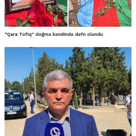
“Qara Tofiq” doğma kəndində dəfn olundu