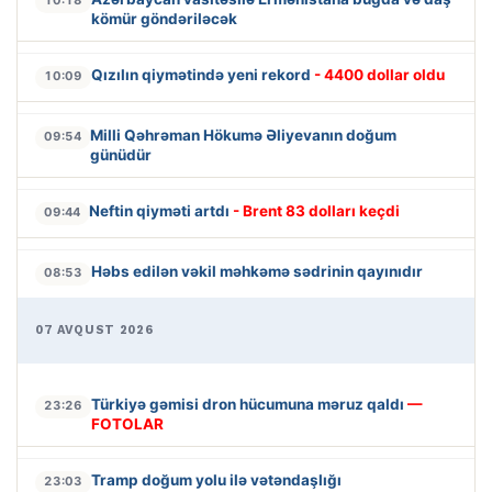
kömür göndəriləcək
Qızılın qiymətində yeni rekord
- 4400 dollar oldu
10:09
Milli Qəhrəman Hökumə Əliyevanın doğum
09:54
günüdür
Neftin qiyməti artdı
- Brent 83 dolları keçdi
09:44
Həbs edilən vəkil məhkəmə sədrinin qayınıdır
08:53
07 AVQUST 2026
Türkiyə gəmisi dron hücumuna məruz qaldı
—
23:26
FOTOLAR
Tramp doğum yolu ilə vətəndaşlığı
23:03