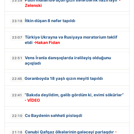
23:28
Zelenski
İtkin düşən 8 nəfər tapıldı
23:18
Türkiyə Ukrayna və Rusiyaya moratorium təklif
23:07
etdi
-Hakan Fidan
Vens İranla danışıqlarda irəliləyiş olduğunu
22:51
açıqladı
Goranboyda 18 yaşlı qızın meyiti tapıldı
22:45
“Bakıda deyildim, gəlib gördüm ki, evimi sökürlər”
22:41
- VİDEO
Co Baydenin səhhəti pisləşdi
22:10
Cənubi Qafqaz ölkələrinin gələcəyi parlaqdır
-
21:18