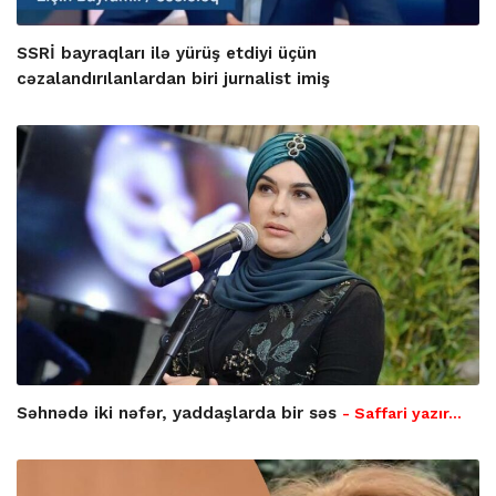
SSRİ bayraqları ilə yürüş etdiyi üçün
cəzalandırılanlardan biri jurnalist imiş
Səhnədə iki nəfər, yaddaşlarda bir səs
- Saffari yazır…