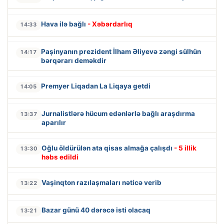
Hava ilə bağlı
- Xəbərdarlıq
14:33
Paşinyanın prezident İlham Əliyevə zəngi sülhün
14:17
bərqərarı deməkdir
Premyer Liqadan La Liqaya getdi
14:05
Jurnalistlərə hücum edənlərlə bağlı araşdırma
13:37
aparılır
Oğlu öldürülən ata qisas almağa çalışdı
- 5 illik
13:30
həbs edildi
Vaşinqton razılaşmaları nəticə verib
13:22
Bazar günü 40 dərəcə isti olacaq
13:21