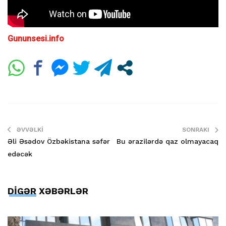
Gununsesi.info
ƏVVƏLKI
SONRAKI
Əli Əsədov Özbəkistana səfər
Bu ərazilərdə qaz olmayacaq
edəcək
DİGƏR XƏBƏRLƏR