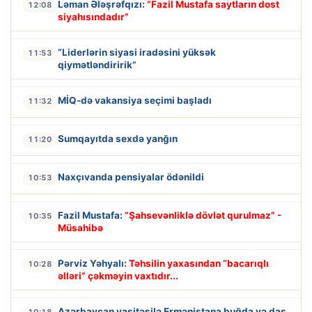
Ləman Ələşrəfqızı:
“Fazil Mustafa saytların dost
12:08
siyahısındadır”
“Liderlərin siyasi iradəsini yüksək
11:53
qiymətləndiririk”
MİQ-də vakansiya seçimi başladı
11:32
Sumqayıtda sexdə yanğın
11:20
Naxçıvanda pensiyalar ödənildi
10:53
Fazil Mustafa:
“Şahsevənliklə dövlət qurulmaz” -
10:35
Müsahibə
Pərviz Yəhyalı:
Təhsilin yaxasından “bacarıqlı
10:28
əlləri” çəkməyin vaxtıdır...
Azərbaycan vasitəsilə Ermənistana buğda və daş
10:18