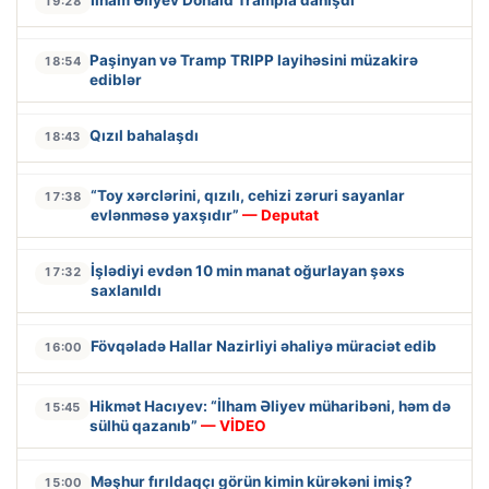
19:28
Paşinyan və Tramp TRIPP layihəsini müzakirə
18:54
ediblər
Qızıl bahalaşdı
18:43
“Toy xərclərini, qızılı, cehizi zəruri sayanlar
17:38
evlənməsə yaxşıdır”
— Deputat
İşlədiyi evdən 10 min manat oğurlayan şəxs
17:32
saxlanıldı
Fövqəladə Hallar Nazirliyi əhaliyə müraciət edib
16:00
Hikmət Hacıyev: “İlham Əliyev müharibəni, həm də
15:45
sülhü qazanıb”
— VİDEO
Məşhur fırıldaqçı görün kimin kürəkəni imiş?
15:00