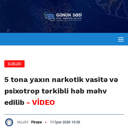
XƏBƏR
5 tona yaxın narkotik vasitə və
psixotrop tərkibli həb məhv
edilib
- VİDEO
Müəllif:
Firuzə
11 İyun 2026 19:26