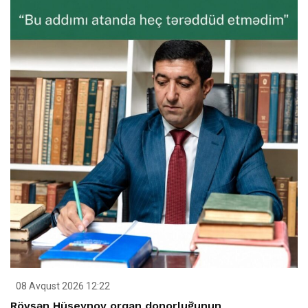
08 Avqust 2026 12:22
Rövşən Hüseynov orqan donorluğunun