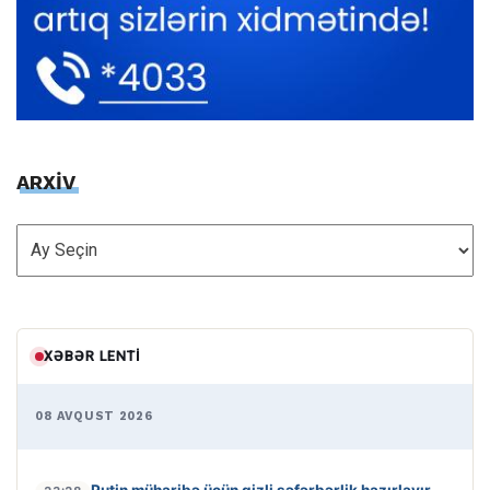
ARXİV
ARXİV
XƏBƏR LENTI
08 AVQUST 2026
Putin müharibə üçün gizli səfərbərlik hazırlayır
-