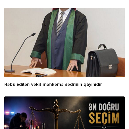
Həbs edilən vəkil məhkəmə sədrinin qayınıdır