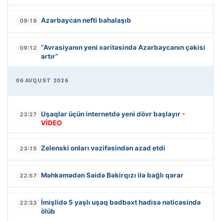
Azərbaycan nefti bahalaşıb
09:19
“Avrasiyanın yeni xəritəsində Azərbaycanın çəkisi
09:12
artır”
06 AVQUST 2026
Uşaqlar üçün internetdə yeni dövr başlayır
-
23:27
VİDEO
Zelenski onları vəzifəsindən azad etdi
23:15
Məhkəmədən Səidə Bəkirqızı ilə bağlı qərar
22:57
İmişlidə 5 yaşlı uşaq bədbəxt hadisə nəticəsində
22:33
ölüb