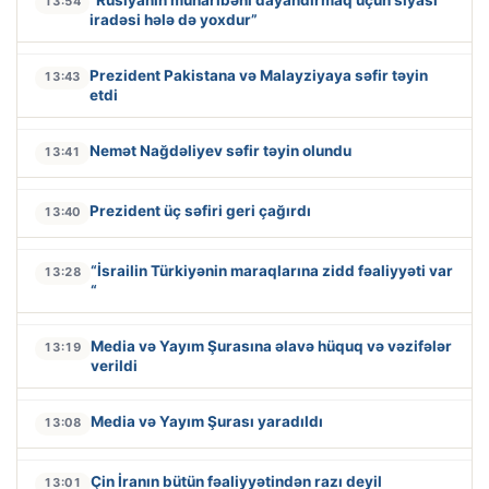
“Rusiyanın müharibəni dayandırmaq üçün siyasi
13:54
iradəsi hələ də yoxdur”
Prezident Pakistana və Malayziyaya səfir təyin
13:43
etdi
Nemət Nağdəliyev səfir təyin olundu
13:41
Prezident üç səfiri geri çağırdı
13:40
“İsrailin Türkiyənin maraqlarına zidd fəaliyyəti var
13:28
“
Media və Yayım Şurasına əlavə hüquq və vəzifələr
13:19
verildi
Media və Yayım Şurası yaradıldı
13:08
Çin İranın bütün fəaliyyətindən razı deyil
13:01