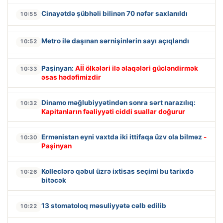
Cinayətdə şübhəli bilinən 70 nəfər saxlanıldı
10:55
Metro ilə daşınan sərnişinlərin sayı açıqlandı
10:52
Paşinyan:
Aİİ ölkələri ilə əlaqələri gücləndirmək
10:33
əsas hədəfimizdir
Dinamo məğlubiyyətindən sonra sərt narazılıq:
10:32
Kapitanların fəaliyyəti ciddi suallar doğurur
Ermənistan eyni vaxtda iki ittifaqa üzv ola bilməz
-
10:30
Paşinyan
Kolleclərə qəbul üzrə ixtisas seçimi bu tarixdə
10:26
bitəcək
13 stomatoloq məsuliyyətə cəlb edilib
10:22