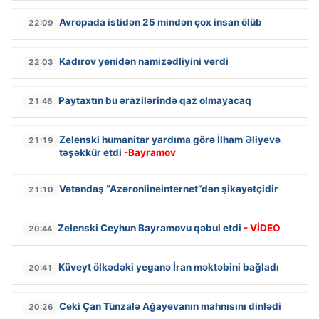
Avropada istidən 25 mindən çox insan ölüb
22:09
Kadırov yenidən namizədliyini verdi
22:03
Paytaxtın bu ərazilərində qaz olmayacaq
21:46
Zelenski humanitar yardıma görə İlham Əliyevə
21:19
təşəkkür etdi
-Bayramov
Vətəndaş “Azəronlineinternet”dən şikayətçidir
21:10
Zelenski Ceyhun Bayramovu qəbul etdi
- VİDEO
20:44
Küveyt ölkədəki yeganə İran məktəbini bağladı
20:41
Ceki Çan Tünzalə Ağayevanın mahnısını dinlədi
20:26