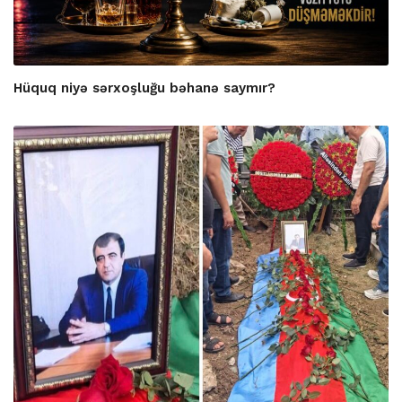
Hüquq niyə sərxoşluğu bəhanə saymır?