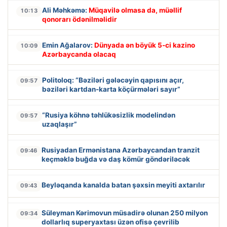
Ali Məhkəmə:
Müqavilə olmasa da, müəllif
10:13
qonorarı ödənilməlidir
Emin Ağalarov:
Dünyada ən böyük 5-ci kazino
10:09
Azərbaycanda olacaq
Politoloq: “Bəziləri gələcəyin qapısını açır,
09:57
bəziləri kartdan-karta köçürmələri sayır”
“Rusiya köhnə təhlükəsizlik modelindən
09:57
uzaqlaşır”
Rusiyadan Ermənistana Azərbaycandan tranzit
09:46
keçməklə buğda və daş kömür göndəriləcək
Beyləqanda kanalda batan şəxsin meyiti axtarılır
09:43
Süleyman Kərimovun müsadirə olunan 250 milyon
09:34
dollarlıq superyaxtası üzən ofisə çevrilib