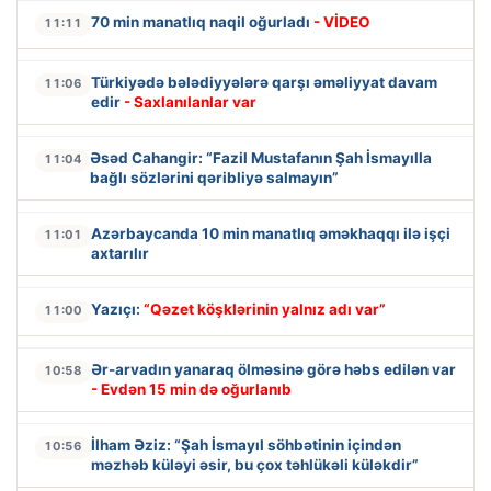
70 min manatlıq naqil oğurladı
- VİDEO
11:11
Türkiyədə bələdiyyələrə qarşı əməliyyat davam
11:06
edir
- Saxlanılanlar var
Əsəd Cahangir: “Fazil Mustafanın Şah İsmayılla
11:04
bağlı sözlərini qəribliyə salmayın”
Azərbaycanda 10 min manatlıq əməkhaqqı ilə işçi
11:01
axtarılır
Yazıçı:
“Qəzet köşklərinin yalnız adı var”
11:00
Ər-arvadın yanaraq ölməsinə görə həbs edilən var
10:58
- Evdən 15 min də oğurlanıb
İlham Əziz: “Şah İsmayıl söhbətinin içindən
10:56
məzhəb küləyi əsir, bu çox təhlükəli küləkdir”