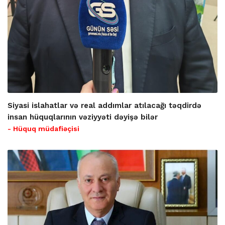
Siyasi islahatlar və real addımlar atılacağı təqdirdə
insan hüquqlarının vəziyyəti dəyişə bilər
- Hüquq müdafiəçisi