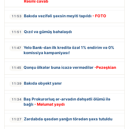
Rəsmi cavab
Bakıda vəzifəli şəxsin meyiti tapıldı
- FOTO
11:53
Qızıl və gümüş bahalaşdı
11:51
Yelo Bank-dan ilk kreditə özəl 1% endirim və 0%
11:47
komissiya kampaniyası!
Qonşu ölkələr buna icazə vermədilər
-Pezeşkian
11:45
Bakıda obyekt yanır
11:39
Baş Prokurorluq ər-arvadın dəhşətli ölümü ilə
11:34
bağlı
- Məlumat yaydı
Zərdabda qəsdən yanğın törədən şəxs tutuldu
11:27