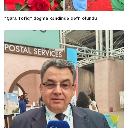
“Qara Tofiq” doğma kəndində dəfn olundu