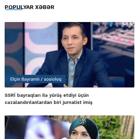
POPULYAR XƏBƏR
SSRİ bayraqları ilə yürüş etdiyi üçün
cəzalandırılanlardan biri jurnalist imiş