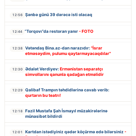
Şənbə günü 39 dərəcə isti olacaq
12:56
“Torqovı”da restoran yanır
- FOTO
12:44
Vətəndaş Bina.az-dan narazıdır:
"İsrar
12:38
etməsəydim, pulumu qaytarmayacaqdılar"
Ədalət Verdiyev:
Ermənistan separatçı
12:30
simvollarını qanunla qadağan etməlidir
Qalibaf Trampın təhdidlərinə cavab verib:
12:29
qurtarın bu teatrı!
Fazil Mustafa Şah İsmayıl müzakirələrinə
12:18
münasibət bildirdi
Kartdan istədiyiniz qədər köçürmə edə bilərsiniz
-
12:01