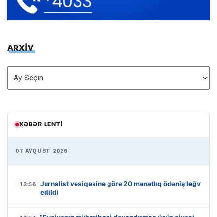
ARXİV
ARXİV
XƏBƏR LENTI
07 AVQUST 2026
Jurnalist vəsiqəsinə görə 20 manatlıq ödəniş ləğv
13:56
edildi