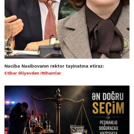
Nəcibə Nəsibovanın rektor təyinatına etiraz:
Etibar Əliyevdən ittihamlar