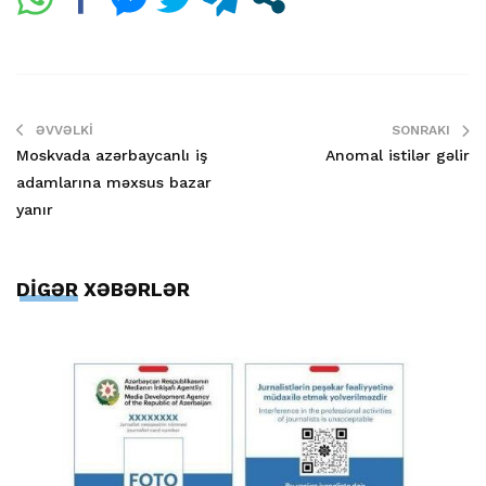
ƏVVƏLKI
SONRAKI
Moskvada azərbaycanlı iş
Anomal istilər gəlir
adamlarına məxsus bazar
yanır
DİGƏR XƏBƏRLƏR