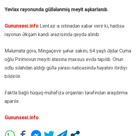
Yevlax rayonunda güllələnmiş meyit aşkarlanıb.
Gununsesi.info
Lent.az-a istinadən xəbər verir ki, hadisə
rayonun Əkşəm kəndi ərazisində qeydə alınıb.
Məlumata görə, Mingəçevir şəhər sakini, 64 yaşlı Əjdər Cuma
oğlu Pirimovun meyiti atasına məxsus evdə tapılıb. Onun
odlu silahdan aldığı güllə yarası nəticəsində həyatını itirdiyi
bildirilir.
Faktla bağlı hüquq-mühafizə orqanları tərəfindən araşdırma
aparılır.
Gununsesi.info