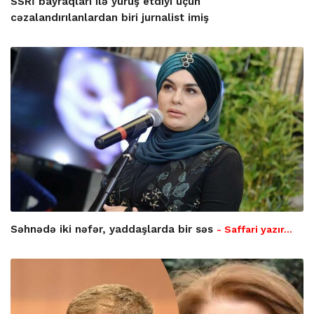
SSRİ bayraqları ilə yürüş etdiyi üçün
cəzalandırılanlardan biri jurnalist imiş
Səhnədə iki nəfər, yaddaşlarda bir səs
- Saffari yazır…