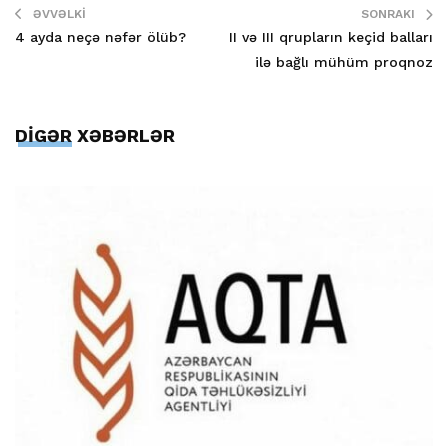
ƏVVƏLKI
SONRAKI
4 ayda neçə nəfər ölüb?
II və III qrupların keçid balları
ilə bağlı mühüm proqnoz
DİGƏR XƏBƏRLƏR