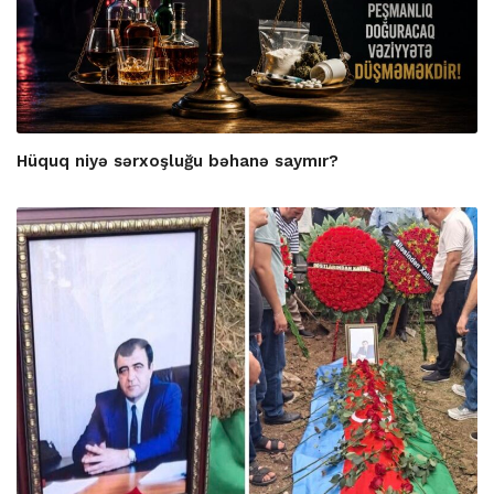
Hüquq niyə sərxoşluğu bəhanə saymır?