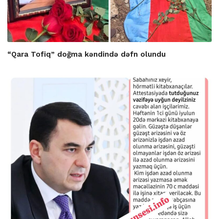
“Qara Tofiq” doğma kəndində dəfn olundu