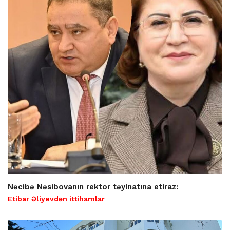
Nəcibə Nəsibovanın rektor təyinatına etiraz:
Etibar Əliyevdən ittihamlar