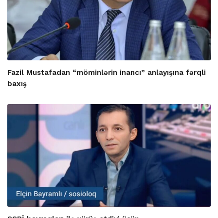
Fazil Mustafadan “möminlərin inancı” anlayışına fərqli
baxış