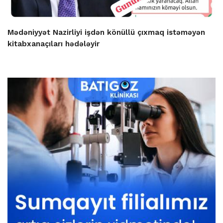
Mədəniyyət Nazirliyi işdən könüllü çıxmaq istəməyən
kitabxanaçıları hədələyir