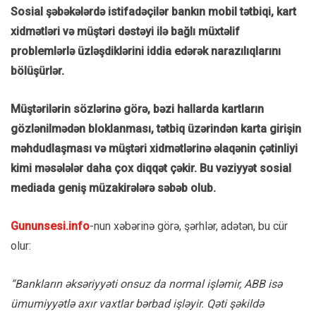
Sosial şəbəkələrdə istifadəçilər bankın mobil tətbiqi, kart
xidmətləri və müştəri dəstəyi ilə bağlı müxtəlif
problemlərlə üzləşdiklərini iddia edərək narazılıqlarını
bölüşürlər.
Müştərilərin sözlərinə görə, bəzi hallarda kartların
gözlənilmədən bloklanması, tətbiq üzərindən karta girişin
məhdudlaşması və müştəri xidmətlərinə əlaqənin çətinliyi
kimi məsələlər daha çox diqqət çəkir. Bu vəziyyət sosial
mediada geniş müzakirələrə səbəb olub.
Gununsesi.info
-nun xəbərinə görə, şərhlər, adətən, bu cür
olur:
“Bankların əksəriyyəti onsuz da normal işləmir, ABB isə
ümumiyyətlə axır vaxtlar bərbad işləyir. Qəti şəkildə