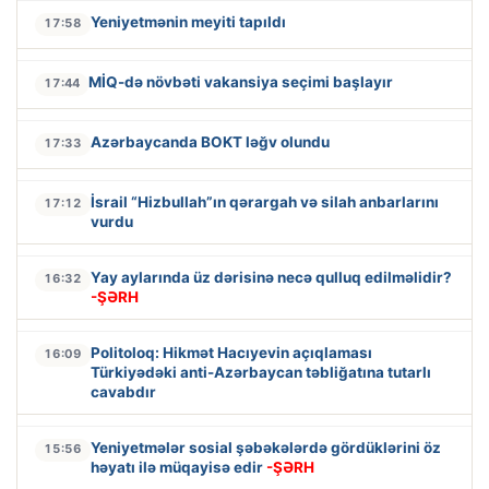
Yeniyetmənin meyiti tapıldı
17:58
MİQ-də növbəti vakansiya seçimi başlayır
17:44
Azərbaycanda BOKT ləğv olundu
17:33
İsrail “Hizbullah”ın qərargah və silah anbarlarını
17:12
vurdu
Yay aylarında üz dərisinə necə qulluq edilməlidir?
16:32
-ŞƏRH
Politoloq: Hikmət Hacıyevin açıqlaması
16:09
Türkiyədəki anti-Azərbaycan təbliğatına tutarlı
cavabdır
Yeniyetmələr sosial şəbəkələrdə gördüklərini öz
15:56
həyatı ilə müqayisə edir
-ŞƏRH