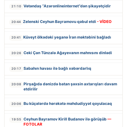
Vətəndaş “Azəronlineinternet”dən şikayətçidir
21:10
Zelenski Ceyhun Bayramovu qəbul etdi
- VİDEO
20:44
Küveyt ölkədəki yeganə İran məktəbini bağladı
20:41
Ceki Çan Tünzalə Ağayevanın mahnısını dinlədi
20:26
Sabahın havası ilə bağlı xəbərdarlıq
20:17
Pirşağıda dənizdə batan şəxsin axtarışları davam
20:08
etdirilir
Bu küçələrdə hərəkətə məhdudiyyət qoyulacaq
20:06
Ceyhun Bayramov Kirill Budanov ilə görüşüb
—
19:55
FOTOLAR