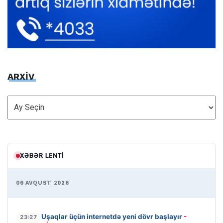
ARXİV
ARXİV
XƏBƏR LENTI
06 AVQUST 2026
Uşaqlar üçün internetdə yeni dövr başlayır
-
23:27