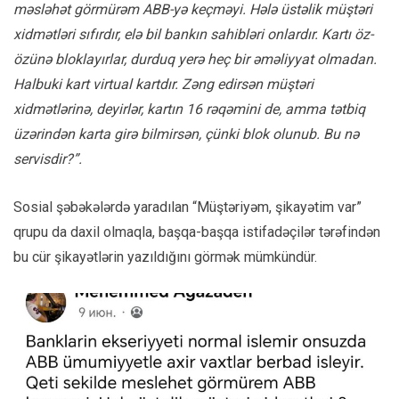
məsləhət görmürəm ABB-yə keçməyi. Hələ üstəlik müştəri
xidmətləri sıfırdır, elə bil bankın sahibləri onlardır. Kartı öz-
özünə bloklayırlar, durduq yerə heç bir əməliyyat olmadan.
Halbuki kart virtual kartdır. Zəng edirsən müştəri
xidmətlərinə, deyirlər, kartın 16 rəqəmini de, amma tətbiq
üzərindən karta girə bilmirsən, çünki blok olunub. Bu nə
servisdir?”.
Sosial şəbəkələrdə yaradılan “Müştəriyəm, şikayətim var”
qrupu da daxil olmaqla, başqa-başqa istifadəçilər tərəfindən
bu cür şikayətlərin yazıldığını görmək mümkündür.