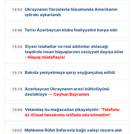
Ukraynanın Yaroslavla hücumunda Amerikanın
15:53
iştirakı aşkarlanıb
Tarixi Azərbaycan klubu fəaliyyətini bərpa edir
15:40
Siyasi islahatlar və real addımlar atılacağı
15:35
təqdirdə insan hüquqlarının vəziyyəti dəyişə bilər
- Hüquq müdafiəçisi
Bakıda yeniyetməyə qarşı soyğunçuluq edildi
15:19
Azərbaycan Ukraynanın ərazi bütövlüyünü
15:15
dəstəkləyir
— Ceyhun Bayramov
Vətəndaş bu mağazadan şikayətçidir:
"Telefonu
15:05
öz iCloud hesabımla istifadə edə bilmədim"
Məhkəmə Rüfət Səfərovla bağlı xahişi nəzərə aldı
14:52