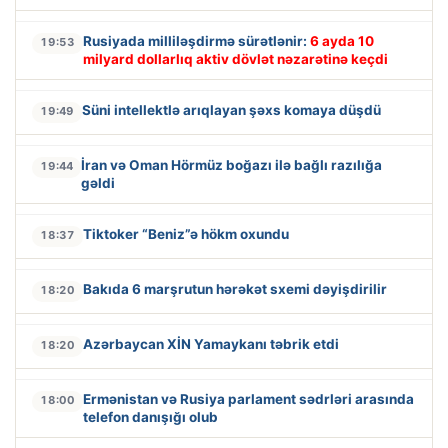
Rusiyada milliləşdirmə sürətlənir:
6 ayda 10
19:53
milyard dollarlıq aktiv dövlət nəzarətinə keçdi
Süni intellektlə arıqlayan şəxs komaya düşdü
19:49
İran və Oman Hörmüz boğazı ilə bağlı razılığa
19:44
gəldi
Tiktoker “Beniz”ə hökm oxundu
18:37
Bakıda 6 marşrutun hərəkət sxemi dəyişdirilir
18:20
Azərbaycan XİN Yamaykanı təbrik etdi
18:20
Ermənistan və Rusiya parlament sədrləri arasında
18:00
telefon danışığı olub