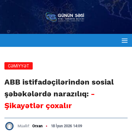
CƏMİYYƏT
ABB istifadəçilərindən sosial
şəbəkələrdə narazılıq:
-
Şikayətlər çoxalır
Müəllif:
Orxan
18 İyun 2026 14:09