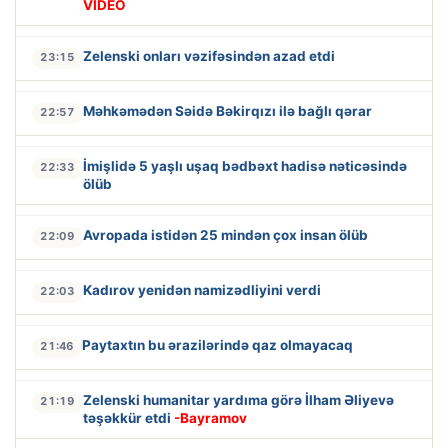
VİDEO
Zelenski onları vəzifəsindən azad etdi
23:15
Məhkəmədən Səidə Bəkirqızı ilə bağlı qərar
22:57
İmişlidə 5 yaşlı uşaq bədbəxt hadisə nəticəsində
22:33
ölüb
Avropada istidən 25 mindən çox insan ölüb
22:09
Kadırov yenidən namizədliyini verdi
22:03
Paytaxtın bu ərazilərində qaz olmayacaq
21:46
Zelenski humanitar yardıma görə İlham Əliyevə
21:19
təşəkkür etdi
-Bayramov