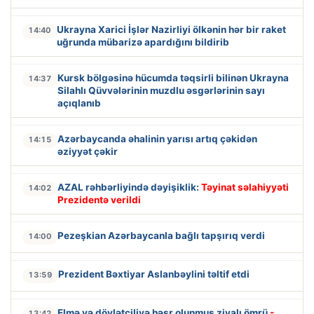
Ukrayna Xarici İşlər Nazirliyi ölkənin hər bir raket
14:40
uğrunda mübarizə apardığını bildirib
Kursk bölgəsinə hücumda təqsirli bilinən Ukrayna
14:37
Silahlı Qüvvələrinin muzdlu əsgərlərinin sayı
açıqlanıb
Azərbaycanda əhalinin yarısı artıq çəkidən
14:15
əziyyət çəkir
AZAL rəhbərliyində dəyişiklik:
Təyinat səlahiyyəti
14:02
Prezidentə verildi
Pezeşkian Azərbaycanla bağlı tapşırıq verdi
14:00
Prezident Bəxtiyar Aslanbəylini təltif etdi
13:59
Elmə və dövlətçiliyə həsr olunmuş ziyalı ömrü
-
13:42