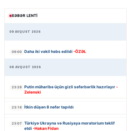
XƏBƏR LENTI
09 AVQUST 2026
Daha iki vəkil həbs edildi
-ÖZƏL
09:00
08 AVQUST 2026
Putin müharibə üçün gizli səfərbərlik hazırlayır
-
23:28
Zelenski
İtkin düşən 8 nəfər tapıldı
23:18
Türkiyə Ukrayna və Rusiyaya moratorium təklif
23:07
etdi
-Hakan Fidan