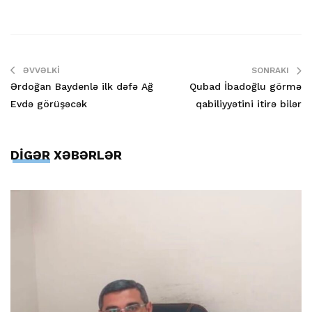
ƏVVƏLKI
SONRAKI
Ərdoğan Baydenlə ilk dəfə Ağ
Qubad İbadoğlu görmə
Evdə görüşəcək
qabiliyyətini itirə bilər
DİGƏR XƏBƏRLƏR