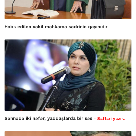
Həbs edilən vəkil məhkəmə sədrinin qayınıdır
Səhnədə iki nəfər, yaddaşlarda bir səs
- Saffari yazır…