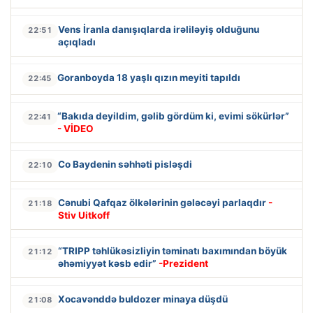
Vens İranla danışıqlarda irəliləyiş olduğunu
22:51
açıqladı
Goranboyda 18 yaşlı qızın meyiti tapıldı
22:45
“Bakıda deyildim, gəlib gördüm ki, evimi sökürlər”
22:41
- VİDEO
Co Baydenin səhhəti pisləşdi
22:10
Cənubi Qafqaz ölkələrinin gələcəyi parlaqdır
-
21:18
Stiv Uitkoff
“TRIPP təhlükəsizliyin təminatı baxımından böyük
21:12
əhəmiyyət kəsb edir”
-Prezident
Xocavənddə buldozer minaya düşdü
21:08