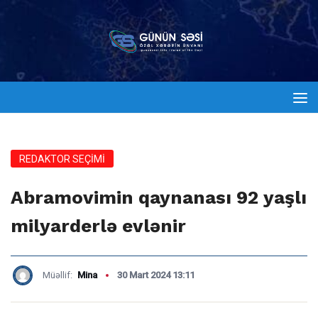
REDAKTOR SEÇİMİ
Abramovimin qaynanası 92 yaşlı
milyarderlə evlənir
Müəllif:
Mina
30 Mart 2024 13:11