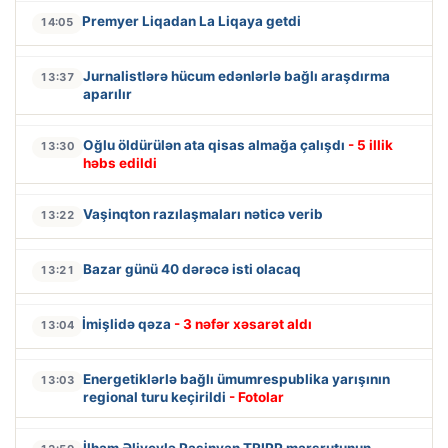
Premyer Liqadan La Liqaya getdi
14:05
Jurnalistlərə hücum edənlərlə bağlı araşdırma
13:37
aparılır
Oğlu öldürülən ata qisas almağa çalışdı
- 5 illik
13:30
həbs edildi
Vaşinqton razılaşmaları nəticə verib
13:22
Bazar günü 40 dərəcə isti olacaq
13:21
İmişlidə qəza
- 3 nəfər xəsarət aldı
13:04
Energetiklərlə bağlı ümumrespublika yarışının
13:03
regional turu keçirildi
- Fotolar
İlham Əliyevlə Paşinyan TRIPP marşrutunun