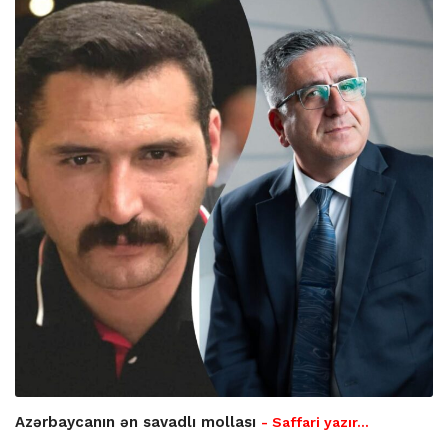
Azərbaycanın ən savadlı mollası
- Saffari yazır…