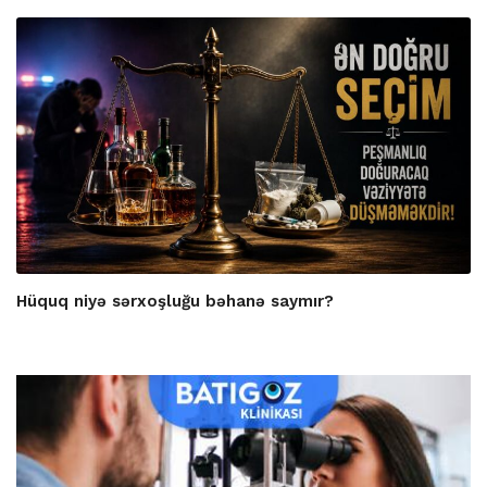
Hüquq niyə sərxoşluğu bəhanə saymır?