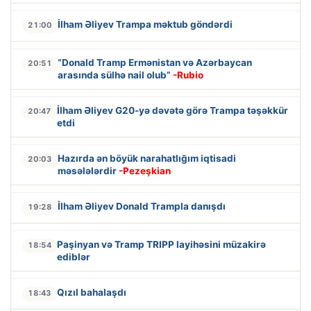
İlham Əliyev Trampa məktub göndərdi
21:00
“Donald Tramp Ermənistan və Azərbaycan
20:51
arasında sülhə nail olub”
-Rubio
İlham Əliyev G20-yə dəvətə görə Trampa təşəkkür
20:47
etdi
Hazırda ən böyük narahatlığım iqtisadi
20:03
məsələlərdir
-Pezeşkian
İlham Əliyev Donald Trampla danışdı
19:28
Paşinyan və Tramp TRIPP layihəsini müzakirə
18:54
ediblər
Qızıl bahalaşdı
18:43