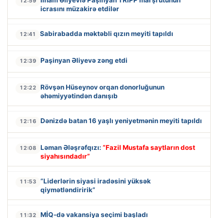
12:59
icrasını müzakirə etdilər
Sabirabadda məktəbli qızın meyiti tapıldı
12:41
Paşinyan Əliyevə zəng etdi
12:39
Rövşən Hüseynov orqan donorluğunun
12:22
əhəmiyyətindən danışıb
Dənizdə batan 16 yaşlı yeniyetmənin meyiti tapıldı
12:16
Ləman Ələşrəfqızı:
“Fazil Mustafa saytların dost
12:08
siyahısındadır”
“Liderlərin siyasi iradəsini yüksək
11:53
qiymətləndiririk”
MİQ-də vakansiya seçimi başladı
11:32