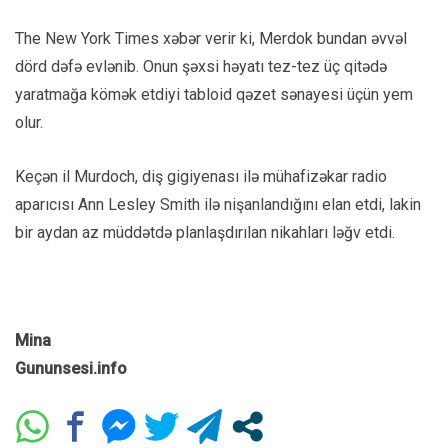
The New York Times xəbər verir ki, Merdok bundan əvvəl
dörd dəfə evlənib. Onun şəxsi həyatı tez-tez üç qitədə
yaratmağa kömək etdiyi tabloid qəzet sənayesi üçün yem
olur.
Keçən il Murdoch, diş gigiyenası ilə mühafizəkar radio
aparıcısı Ann Lesley Smith ilə nişanlandığını elan etdi, lakin
bir aydan az müddətdə planlaşdırılan nikahları ləğv etdi.
Mina
Gununsesi.info