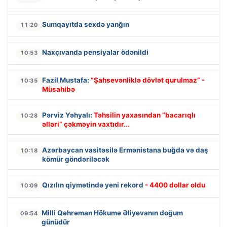
Sumqayıtda sexdə yanğın
11:20
Naxçıvanda pensiyalar ödənildi
10:53
Fazil Mustafa:
“Şahsevənliklə dövlət qurulmaz” -
10:35
Müsahibə
Pərviz Yəhyalı:
Təhsilin yaxasından “bacarıqlı
10:28
əlləri” çəkməyin vaxtıdır...
Azərbaycan vasitəsilə Ermənistana buğda və daş
10:18
kömür göndəriləcək
Qızılın qiymətində yeni rekord
- 4400 dollar oldu
10:09
Milli Qəhrəman Hökumə Əliyevanın doğum
09:54
günüdür