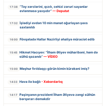
“Toy xərclərini, qızılı, cehizi zəruri sayanlar
17:38
evlənməsə yaxşıdır”
— Deputat
İşlədiyi evdən 10 min manat oğurlayan şəxs
17:32
saxlanıldı
Fövqəladə Hallar Nazirliyi əhaliyə müraciət edib
16:00
Hikmət Hacıyev: “İlham Əliyev müharibəni, həm də
15:45
sülhü qazanıb”
— VİDEO
Məşhur fırıldaqçı görün kimin kürəkəni imiş?
15:00
Hava ilə bağlı
- Xəbərdarlıq
14:33
Paşinyanın prezident İlham Əliyevə zəngi sülhün
14:17
bərqərarı deməkdir