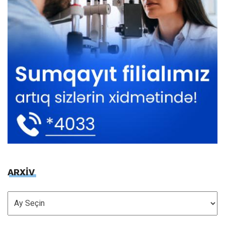
ARXİV
ARXİV