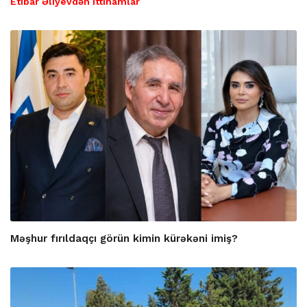
Etibar Əliyevdən ittihamlar
Məşhur fırıldaqçı görün kimin kürəkəni imiş?