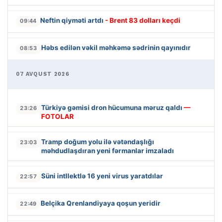
Neftin qiyməti artdı
- Brent 83 dolları keçdi
09:44
Həbs edilən vəkil məhkəmə sədrinin qayınıdır
08:53
07 AVQUST 2026
Türkiyə gəmisi dron hücumuna məruz qaldı
—
23:26
FOTOLAR
Tramp doğum yolu ilə vətəndaşlığı
23:03
məhdudlaşdıran yeni fərmanlar imzaladı
Süni intllektlə 16 yeni virus yaratdılar
22:57
Belçika Qrenlandiyaya qoşun yeridir
22:49