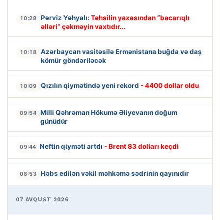
Pərviz Yəhyalı:
Təhsilin yaxasından “bacarıqlı
10:28
əlləri” çəkməyin vaxtıdır...
Azərbaycan vasitəsilə Ermənistana buğda və daş
10:18
kömür göndəriləcək
Qızılın qiymətində yeni rekord
- 4400 dollar oldu
10:09
Milli Qəhrəman Hökumə Əliyevanın doğum
09:54
günüdür
Neftin qiyməti artdı
- Brent 83 dolları keçdi
09:44
Həbs edilən vəkil məhkəmə sədrinin qayınıdır
08:53
07 AVQUST 2026