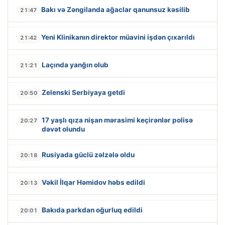
Bakı və Zəngilanda ağaclar qanunsuz kəsilib
21:47
Yeni Klinikanın direktor müavini işdən çıxarıldı
21:42
Laçında yanğın olub
21:21
Zelenski Serbiyaya getdi
20:50
17 yaşlı qıza nişan mərasimi keçirənlər polisə
20:27
dəvət olundu
Rusiyada güclü zəlzələ oldu
20:18
Vəkil İlqar Həmidov həbs edildi
20:13
Bakıda parkdan oğurluq edildi
20:01