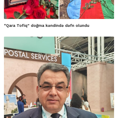
“Qara Tofiq” doğma kəndində dəfn olundu