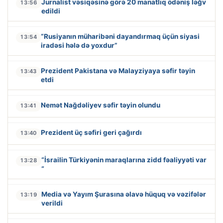
Jurnalist vəsiqəsinə görə 20 manatlıq ödəniş ləğv
13:56
edildi
“Rusiyanın müharibəni dayandırmaq üçün siyasi
13:54
iradəsi hələ də yoxdur”
Prezident Pakistana və Malayziyaya səfir təyin
13:43
etdi
Nemət Nağdəliyev səfir təyin olundu
13:41
Prezident üç səfiri geri çağırdı
13:40
“İsrailin Türkiyənin maraqlarına zidd fəaliyyəti var
13:28
“
Media və Yayım Şurasına əlavə hüquq və vəzifələr
13:19
verildi