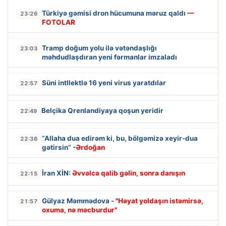
Türkiyə gəmisi dron hücumuna məruz qaldı
—
23:26
FOTOLAR
Tramp doğum yolu ilə vətəndaşlığı
23:03
məhdudlaşdıran yeni fərmanlar imzaladı
Süni intllektlə 16 yeni virus yaratdılar
22:57
Belçika Qrenlandiyaya qoşun yeridir
22:49
“Allaha dua edirəm ki, bu, bölgəmizə xeyir-dua
22:36
gətirsin”
-Ərdoğan
İran XİN:
Əvvəlcə qalib gəlin, sonra danışın
22:15
Gülyaz Məmmədova
- "Həyat yoldaşın istəmirsə,
21:57
oxuma, nə məcburdur"