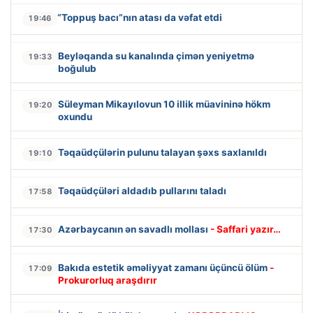
“Toppuş bacı”nın atası da vəfat etdi
19:46
Beyləqanda su kanalında çimən yeniyetmə
19:33
boğulub
Süleyman Mikayılovun 10 illik müavininə hökm
19:20
oxundu
Təqaüdçülərin pulunu talayan şəxs saxlanıldı
19:10
Təqaüdçüləri aldadıb pullarını taladı
17:58
Azərbaycanın ən savadlı mollası
- Saffari yazır…
17:30
Bakıda estetik əməliyyat zamanı üçüncü ölüm
-
17:09
Prokurorluq araşdırır