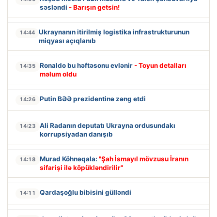
səsləndi
- Barışın getsin!
Ukraynanın itirilmiş logistika infrastrukturunun
14:44
miqyası açıqlanıb
Ronaldo bu həftəsonu evlənir
- Toyun detalları
14:35
məlum oldu
Putin BƏƏ prezidentinə zəng etdi
14:26
Ali Radanın deputatı Ukrayna ordusundakı
14:23
korrupsiyadan danışıb
Murad Köhnəqala:
"Şah İsmayıl mövzusu İranın
14:18
sifarişi ilə köpükləndirilir"
Qardaşoğlu bibisini gülləndi
14:11