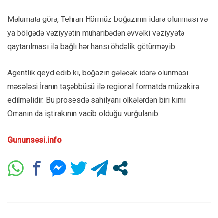
Məlumata görə, Tehran Hörmüz boğazının idarə olunması və
ya bölgədə vəziyyətin müharibədən əvvəlki vəziyyətə
qaytarılması ilə bağlı hər hansı öhdəlik götürməyib.
Agentlik qeyd edib ki, boğazın gələcək idarə olunması
məsələsi İranın təşəbbüsü ilə regional formatda müzakirə
edilməlidir. Bu prosesdə sahilyanı ölkələrdən biri kimi
Omanın da iştirakının vacib olduğu vurğulanıb.
Gununsesi.info