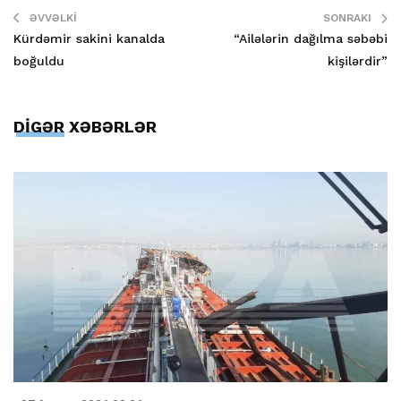
ƏVVƏLKI
SONRAKI
Kürdəmir sakini kanalda
“Ailələrin dağılma səbəbi
boğuldu
kişilərdir”
DİGƏR XƏBƏRLƏR