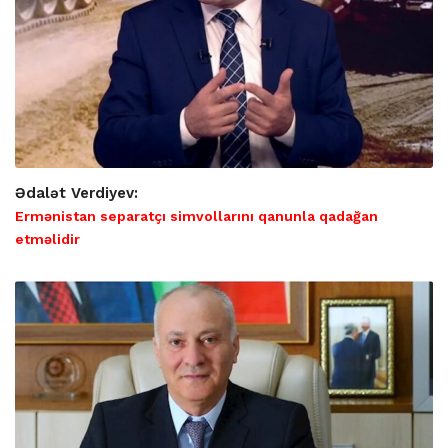
Ədalət Verdiyev:
Ermənistan separatçı simvollarını qanunla qadağan
etməlidir