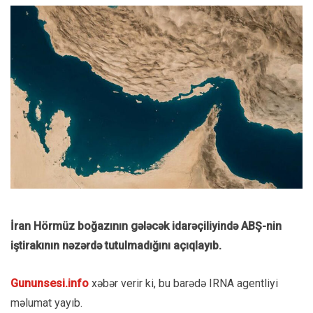
İran Hörmüz boğazının gələcək idarəçiliyində ABŞ-nin
iştirakının nəzərdə tutulmadığını açıqlayıb.
Gununsesi.info
xəbər verir ki, bu barədə IRNA agentliyi
məlumat yayıb.