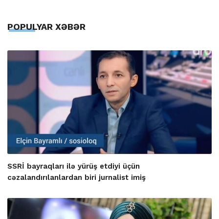
POPULYAR XƏBƏR
SSRİ bayraqları ilə yürüş etdiyi üçün
cəzalandırılanlardan biri jurnalist imiş