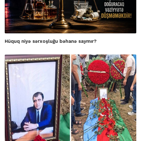
Hüquq niyə sərxoşluğu bəhanə saymır?