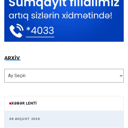
ARXİV
ARXİV
XƏBƏR LENTI
08 AVQUST 2026