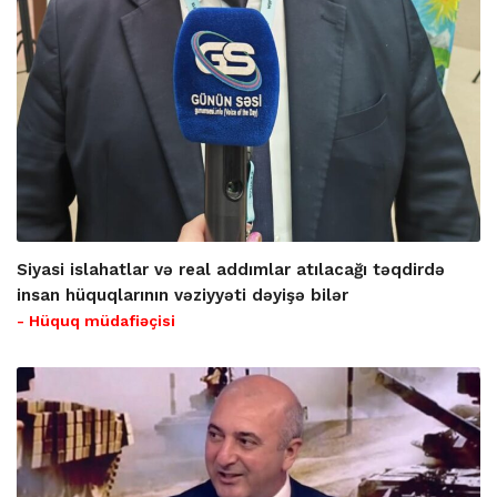
Siyasi islahatlar və real addımlar atılacağı təqdirdə
insan hüquqlarının vəziyyəti dəyişə bilər
- Hüquq müdafiəçisi