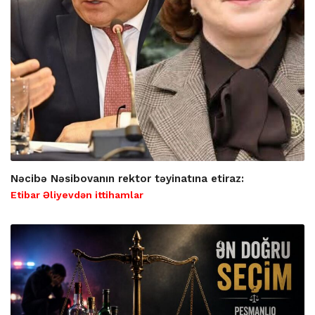
Nəcibə Nəsibovanın rektor təyinatına etiraz:
Etibar Əliyevdən ittihamlar