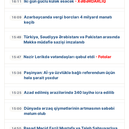
İki gün güclü külək əsəcək
- XƏBƏRDARLIQ
16:11
Azərbaycanda vergi borcları 4 milyard manatı
16:09
keçib
Türkiyə, Səudiyyə Ərəbistanı və Pakistan arasında
15:49
Məkkə müdafiə sazişi imzalanıb
Nazir Lerikdə vətəndaşları qəbul etdi
- Fotolar
15:47
Paşinyan: Aİ-yə üzvlüklə bağlı referendum üçün
15:36
hələ şərait yoxdur
Azad edilmiş ərazilərində 340 layihə icra edilib
15:25
Dünyada ərzaq qiymətlərinin artmasının səbəbi
15:00
məlum olub
Rəşad Məcid Fazil Mustafa və Taleh Şahsuvarlıya
14:50