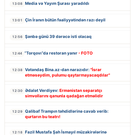
Media və Yayım Şurası yaradıldı
13:08
Çin İranın bütün fəaliyyətindən razı deyil
13:01
Şənbə günü 39 dərəcə isti olacaq
12:56
“Torqovı”da restoran yanır
- FOTO
12:44
Vətəndaş Bina.az-dan narazıdır:
"İsrar
12:38
etməsəydim, pulumu qaytarmayacaqdılar"
Ədalət Verdiyev:
Ermənistan separatçı
12:30
simvollarını qanunla qadağan etməlidir
Qalibaf Trampın təhdidlərinə cavab verib:
12:29
qurtarın bu teatrı!
Fazil Mustafa Şah İsmayıl müzakirələrinə
12:18