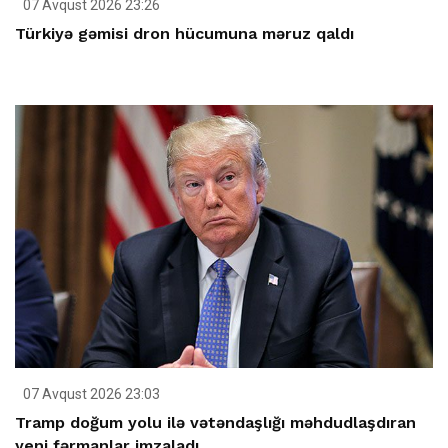
07 Avqust 2026 23:26
Türkiyə gəmisi dron hücumuna məruz qaldı
07 Avqust 2026 23:03
Tramp doğum yolu ilə vətəndaşlığı məhdudlaşdıran
yeni fərmanlar imzaladı