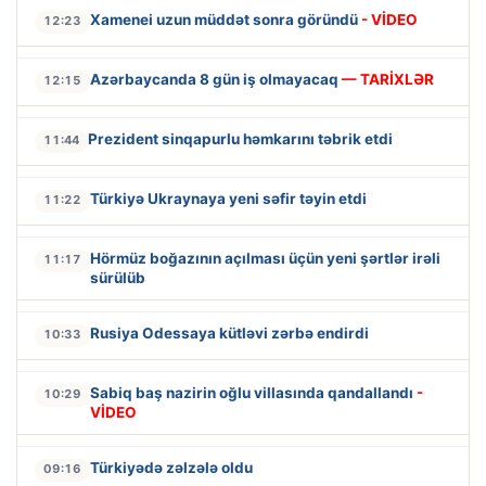
Xamenei uzun müddət sonra göründü
- VİDEO
12:23
Azərbaycanda 8 gün iş olmayacaq
— TARİXLƏR
12:15
Prezident sinqapurlu həmkarını təbrik etdi
11:44
Türkiyə Ukraynaya yeni səfir təyin etdi
11:22
Hörmüz boğazının açılması üçün yeni şərtlər irəli
11:17
sürülüb
Rusiya Odessaya kütləvi zərbə endirdi
10:33
Sabiq baş nazirin oğlu villasında qandallandı
-
10:29
VİDEO
Türkiyədə zəlzələ oldu
09:16