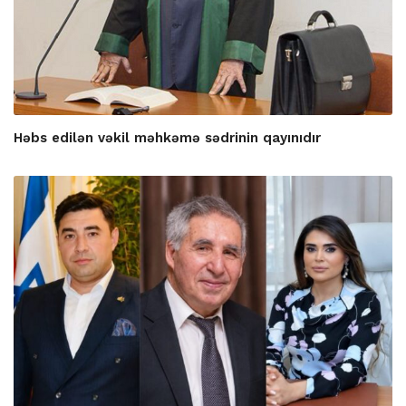
Həbs edilən vəkil məhkəmə sədrinin qayınıdır