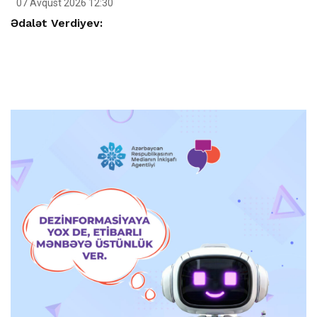
07 Avqust 2026 12:30
Ədalət Verdiyev: