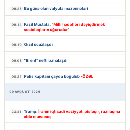
Bu günə olan valyuta məzənnələri
09:25
Fazil Mustafa:
“Milli hədəfləri dəyişdirmək
09:14
sosioloqların uğurudur”
Qızıl ucuzlaşdı
09:10
“Brent” nefti bahalaşdı
09:05
Polis kapitanı çayda boğulub
-ÖZƏL
08:21
09 AVQUST 2026
Tramp:
İranın iqtisadi vəziyyəti pisləşir, razılaşma
23:41
əldə olunacaq