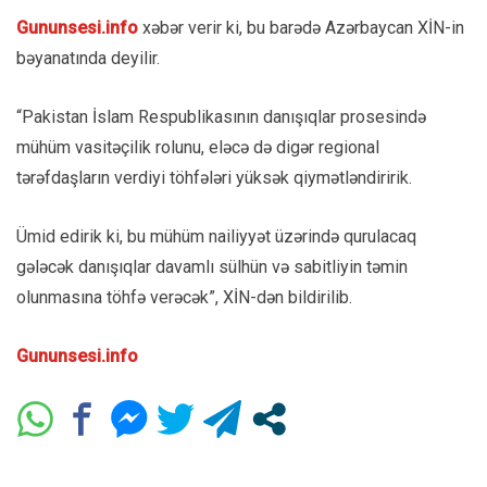
Gununsesi.info
xəbər verir ki, bu barədə Azərbaycan XİN-in
bəyanatında deyilir.
“Pakistan İslam Respublikasının danışıqlar prosesində
mühüm vasitəçilik rolunu, eləcə də digər regional
tərəfdaşların verdiyi töhfələri yüksək qiymətləndiririk.
Ümid edirik ki, bu mühüm nailiyyət üzərində qurulacaq
gələcək danışıqlar davamlı sülhün və sabitliyin təmin
olunmasına töhfə verəcək”, XİN-dən bildirilib.
Gununsesi.info