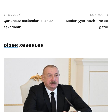
ƏVVƏLKI
SONRAKI
Qanunsuz saxlanılan silahlar
Mədəniyyət naziri Parisə
aşkarlanıb
getdi
DİGƏR XƏBƏRLƏR