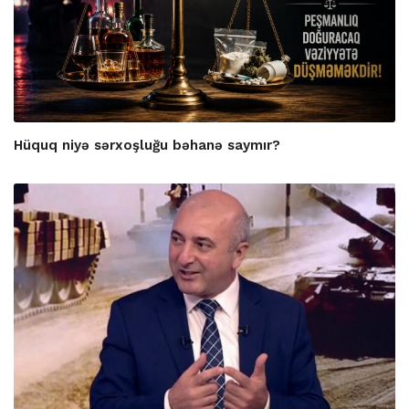
Hüquq niyə sərxoşluğu bəhanə saymır?