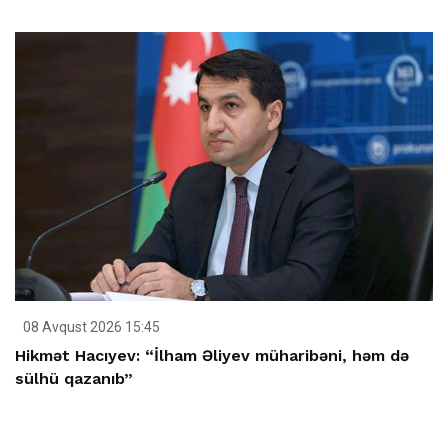
08 Avqust 2026 15:45
Hikmət Hacıyev: “İlham Əliyev müharibəni, həm də
sülhü qazanıb”