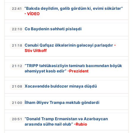
“Bakıda deyildim, gəlib gördüm ki, evimi sökürlər”
22:41
- VİDEO
Co Baydenin səhhəti pisləşdi
22:10
Cənubi Qafqaz ölkələrinin gələcəyi parlaqdır
-
21:18
Stiv Uitkoff
“TRIPP təhlükəsizliyin təminatı baxımından böyük
21:12
əhəmiyyət kəsb edir”
-Prezident
Xocavənddə buldozer minaya düşdü
21:08
İlham Əliyev Trampa məktub göndərdi
21:00
“Donald Tramp Ermənistan və Azərbaycan
20:51
arasında sülhə nail olub”
-Rubio