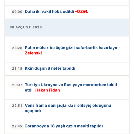
Daha iki vəkil həbs edildi
-ÖZƏL
09:00
08 AVQUST 2026
Putin müharibə üçün gizli səfərbərlik hazırlayır
-
23:28
Zelenski
İtkin düşən 8 nəfər tapıldı
23:18
Türkiyə Ukrayna və Rusiyaya moratorium təklif
23:07
etdi
-Hakan Fidan
Vens İranla danışıqlarda irəliləyiş olduğunu
22:51
açıqladı
Goranboyda 18 yaşlı qızın meyiti tapıldı
22:45