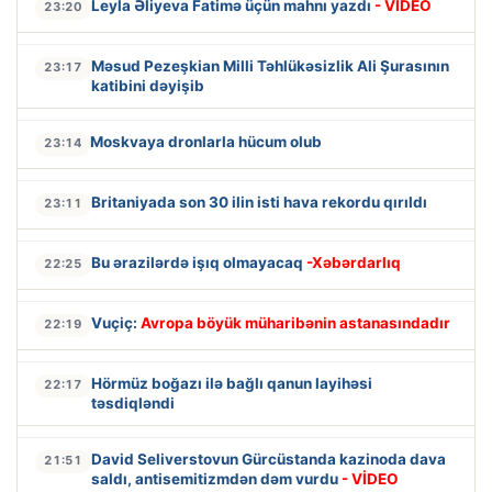
Leyla Əliyeva Fatimə üçün mahnı yazdı
- VİDEO
23:20
Məsud Pezeşkian Milli Təhlükəsizlik Ali Şurasının
23:17
katibini dəyişib
Moskvaya dronlarla hücum olub
23:14
Britaniyada son 30 ilin isti hava rekordu qırıldı
23:11
Bu ərazilərdə işıq olmayacaq
-Xəbərdarlıq
22:25
Vuçiç:
Avropa böyük müharibənin astanasındadır
22:19
Hörmüz boğazı ilə bağlı qanun layihəsi
22:17
təsdiqləndi
David Seliverstovun Gürcüstanda kazinoda dava
21:51
saldı, antisemitizmdən dəm vurdu
- VİDEO