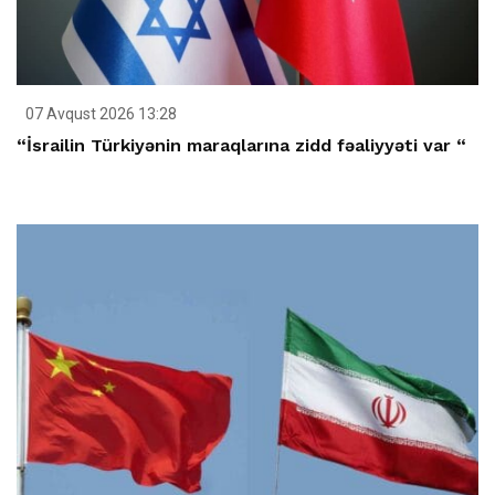
07 Avqust 2026 13:28
“İsrailin Türkiyənin maraqlarına zidd fəaliyyəti var “