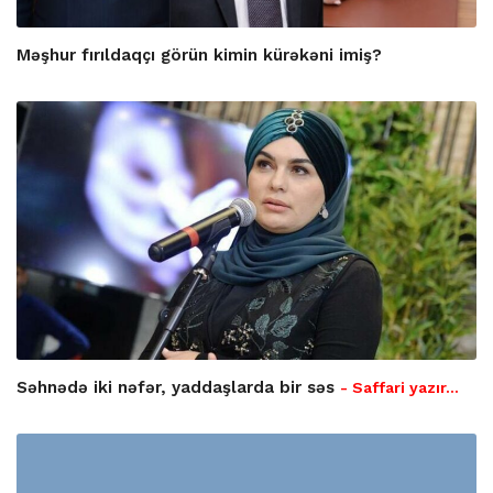
Məşhur fırıldaqçı görün kimin kürəkəni imiş?
Səhnədə iki nəfər, yaddaşlarda bir səs
- Saffari yazır…