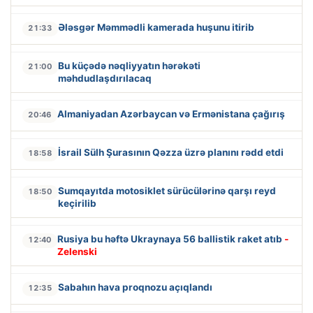
Ələsgər Məmmədli kamerada huşunu itirib
21:33
Bu küçədə nəqliyyatın hərəkəti
21:00
məhdudlaşdırılacaq
Almaniyadan Azərbaycan və Ermənistana çağırış
20:46
İsrail Sülh Şurasının Qəzza üzrə planını rədd etdi
18:58
Sumqayıtda motosiklet sürücülərinə qarşı reyd
18:50
keçirilib
Rusiya bu həftə Ukraynaya 56 ballistik raket atıb
-
12:40
Zelenski
Sabahın hava proqnozu açıqlandı
12:35