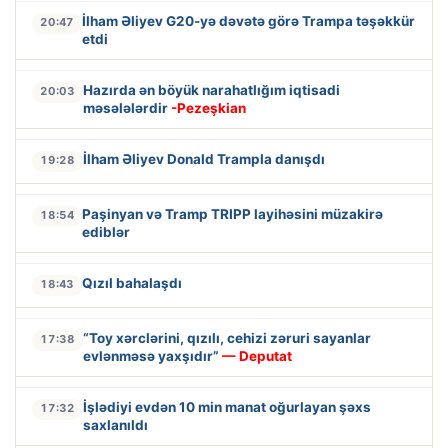
İlham Əliyev G20-yə dəvətə görə Trampa təşəkkür
20:47
etdi
Hazırda ən böyük narahatlığım iqtisadi
20:03
məsələlərdir
-Pezeşkian
İlham Əliyev Donald Trampla danışdı
19:28
Paşinyan və Tramp TRIPP layihəsini müzakirə
18:54
ediblər
Qızıl bahalaşdı
18:43
“Toy xərclərini, qızılı, cehizi zəruri sayanlar
17:38
evlənməsə yaxşıdır”
— Deputat
İşlədiyi evdən 10 min manat oğurlayan şəxs
17:32
saxlanıldı