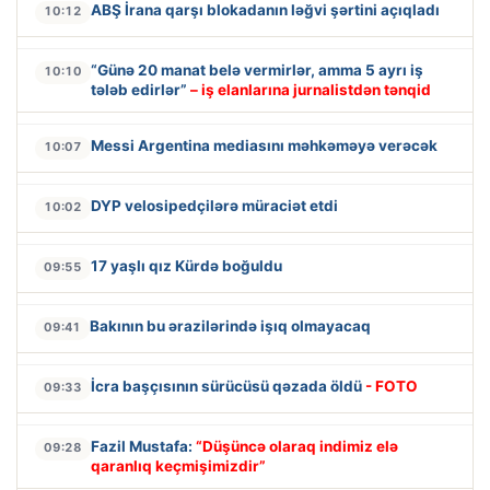
ABŞ İrana qarşı blokadanın ləğvi şərtini açıqladı
10:12
“Günə 20 manat belə vermirlər, amma 5 ayrı iş
10:10
tələb edirlər”
– iş elanlarına jurnalistdən tənqid
Messi Argentina mediasını məhkəməyə verəcək
10:07
DYP velosipedçilərə müraciət etdi
10:02
17 yaşlı qız Kürdə boğuldu
09:55
Bakının bu ərazilərində işıq olmayacaq
09:41
İcra başçısının sürücüsü qəzada öldü
- FOTO
09:33
Fazil Mustafa:
“Düşüncə olaraq indimiz elə
09:28
qaranlıq keçmişimizdir”