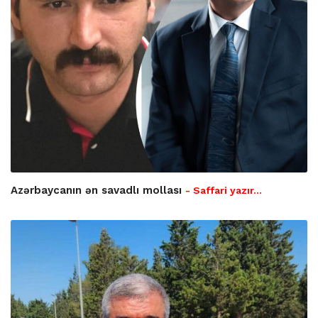
Azərbaycanın ən savadlı mollası
- Saffari yazır…