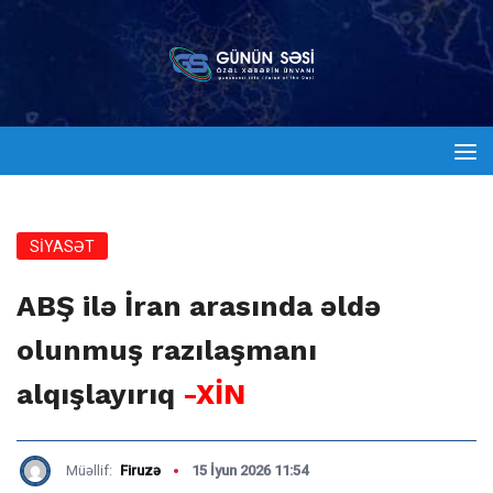
SİYASƏT
ABŞ ilə İran arasında əldə
olunmuş razılaşmanı
alqışlayırıq
-XİN
Müəllif:
Firuzə
15 İyun 2026 11:54