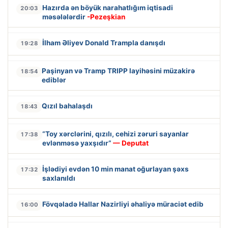
Hazırda ən böyük narahatlığım iqtisadi
20:03
məsələlərdir
-Pezeşkian
İlham Əliyev Donald Trampla danışdı
19:28
Paşinyan və Tramp TRIPP layihəsini müzakirə
18:54
ediblər
Qızıl bahalaşdı
18:43
“Toy xərclərini, qızılı, cehizi zəruri sayanlar
17:38
evlənməsə yaxşıdır”
— Deputat
İşlədiyi evdən 10 min manat oğurlayan şəxs
17:32
saxlanıldı
Fövqəladə Hallar Nazirliyi əhaliyə müraciət edib
16:00