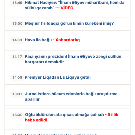
Hikmət Hacıyev: “İlham Əliyev müharibəni, həm də
15:45
sülhü qazanıb”
— VİDEO
Məşhur fırıldaqçı görün kimin kürəkəni imiş?
15:00
Hava ilə bağlı
- Xəbərdarlıq
14:33
Paşinyanın prezident İlham Əliyevə zəngi sülhün
14:17
bərqərarı deməkdir
Premyer Liqadan La Liqaya getdi
14:05
Jurnalistlərə hücum edənlərlə bağlı araşdırma
13:37
aparılır
Oğlu öldürülən ata qisas almağa çalışdı
- 5 illik
13:30
həbs edildi