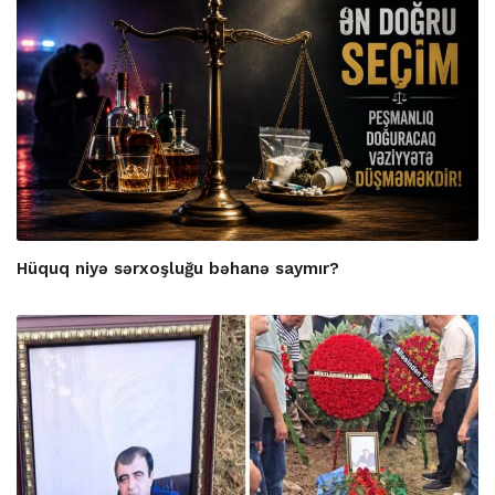
Hüquq niyə sərxoşluğu bəhanə saymır?