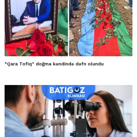
“Qara Tofiq” doğma kəndində dəfn olundu