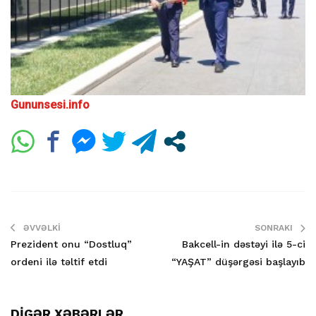
Gununsesi.info
ƏVVƏLKI
SONRAKI
Prezident onu “Dostluq”
Bakcell-in dəstəyi ilə 5-ci
ordeni ilə təltif etdi
“YAŞAT” düşərgəsi başlayıb
DİGƏR XƏBƏRLƏR