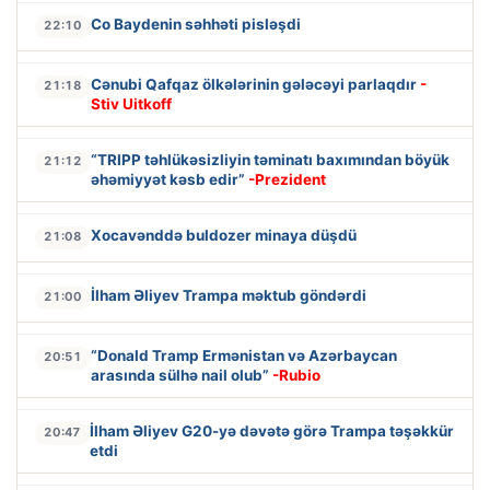
Co Baydenin səhhəti pisləşdi
22:10
Cənubi Qafqaz ölkələrinin gələcəyi parlaqdır
-
21:18
Stiv Uitkoff
“TRIPP təhlükəsizliyin təminatı baxımından böyük
21:12
əhəmiyyət kəsb edir”
-Prezident
Xocavənddə buldozer minaya düşdü
21:08
İlham Əliyev Trampa məktub göndərdi
21:00
“Donald Tramp Ermənistan və Azərbaycan
20:51
arasında sülhə nail olub”
-Rubio
İlham Əliyev G20-yə dəvətə görə Trampa təşəkkür
20:47
etdi