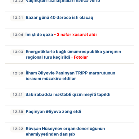
Vaşinqton razılaşmaları nəticə verib
13:22
Bazar günü 40 dərəcə isti olacaq
13:21
İmişlidə qəza
- 3 nəfər xəsarət aldı
13:04
Energetiklərlə bağlı ümumrespublika yarışının
13:03
regional turu keçirildi
- Fotolar
İlham Əliyevlə Paşinyan TRIPP marşrutunun
12:59
icrasını müzakirə etdilər
Sabirabadda məktəbli qızın meyiti tapıldı
12:41
Paşinyan Əliyevə zəng etdi
12:39
Rövşən Hüseynov orqan donorluğunun
12:22
əhəmiyyətindən danışıb