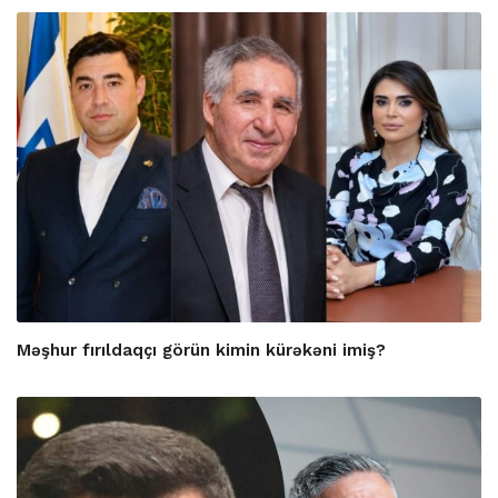
Məşhur fırıldaqçı görün kimin kürəkəni imiş?