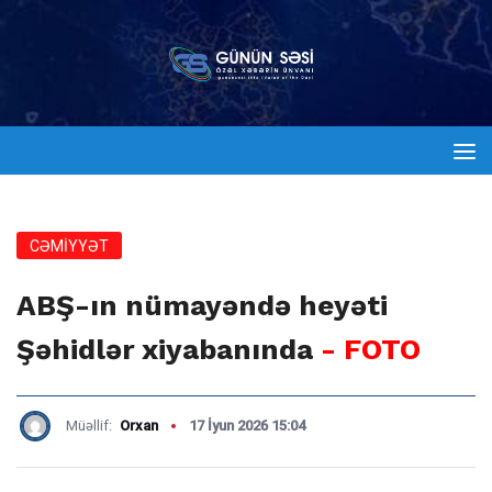
CƏMİYYƏT
ABŞ-ın nümayəndə heyəti
Şəhidlər xiyabanında
- FOTO
Müəllif:
Orxan
17 İyun 2026 15:04