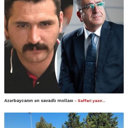
Azərbaycanın ən savadlı mollası
- Saffari yazır…