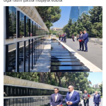
digər rəsmi şəxslər müşayiət ediblər.