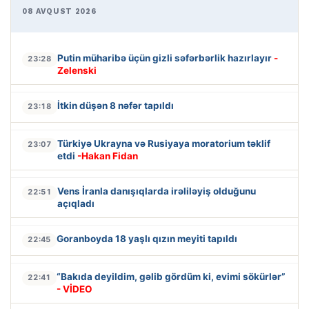
08 AVQUST 2026
Putin müharibə üçün gizli səfərbərlik hazırlayır
-
23:28
Zelenski
İtkin düşən 8 nəfər tapıldı
23:18
Türkiyə Ukrayna və Rusiyaya moratorium təklif
23:07
etdi
-Hakan Fidan
Vens İranla danışıqlarda irəliləyiş olduğunu
22:51
açıqladı
Goranboyda 18 yaşlı qızın meyiti tapıldı
22:45
“Bakıda deyildim, gəlib gördüm ki, evimi sökürlər”
22:41
- VİDEO