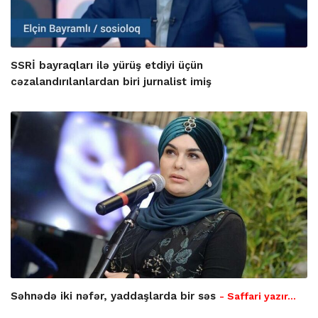
SSRİ bayraqları ilə yürüş etdiyi üçün
cəzalandırılanlardan biri jurnalist imiş
Səhnədə iki nəfər, yaddaşlarda bir səs
- Saffari yazır…