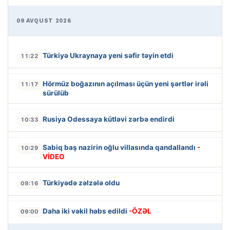
09 AVQUST 2026
Türkiyə Ukraynaya yeni səfir təyin etdi
11:22
Hörmüz boğazının açılması üçün yeni şərtlər irəli
11:17
sürülüb
Rusiya Odessaya kütləvi zərbə endirdi
10:33
Sabiq baş nazirin oğlu villasında qandallandı
-
10:29
VİDEO
Türkiyədə zəlzələ oldu
09:16
Daha iki vəkil həbs edildi
-ÖZƏL
09:00