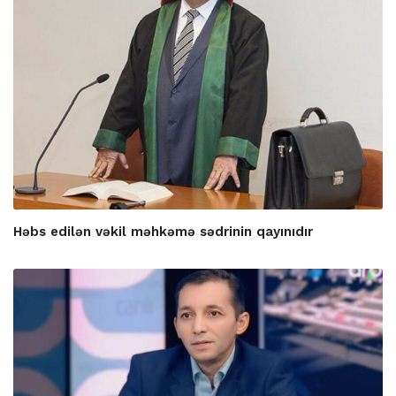
Həbs edilən vəkil məhkəmə sədrinin qayınıdır