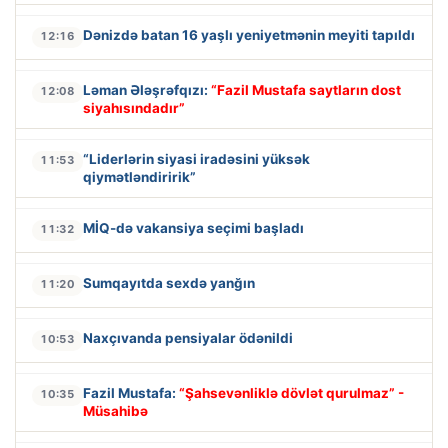
Dənizdə batan 16 yaşlı yeniyetmənin meyiti tapıldı
12:16
Ləman Ələşrəfqızı:
“Fazil Mustafa saytların dost
12:08
siyahısındadır”
“Liderlərin siyasi iradəsini yüksək
11:53
qiymətləndiririk”
MİQ-də vakansiya seçimi başladı
11:32
Sumqayıtda sexdə yanğın
11:20
Naxçıvanda pensiyalar ödənildi
10:53
Fazil Mustafa:
“Şahsevənliklə dövlət qurulmaz” -
10:35
Müsahibə