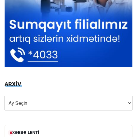
ARXİV
ARXİV
XƏBƏR LENTI