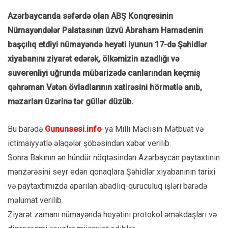
Azərbaycanda səfərdə olan ABŞ Konqresinin
Nümayəndələr Palatasının üzvü Abraham Hamadenin
başçılıq etdiyi nümayəndə heyəti iyunun 17-də Şəhidlər
xiyabanını ziyarət edərək, ölkəmizin azadlığı və
suverenliyi uğrunda mübarizədə canlarından keçmiş
qəhrəman Vətən övladlarının xatirəsini hörmətlə anıb,
məzarları üzərinə tər güllər düzüb.
Bu barədə
Gununsesi.info
-ya Milli Məclisin Mətbuat və
ictimaiyyətlə əlaqələr şöbəsindən xəbər verilib.
Sonra Bakının ən hündür nöqtəsindən Azərbaycan paytaxtının
mənzərəsini seyr edən qonaqlara Şəhidlər xiyabanının tarixi
və paytaxtımızda aparılan abadlıq-quruculuq işləri barədə
məlumat verilib.
Ziyarət zamanı nümayəndə heyətini protokol əməkdaşları və