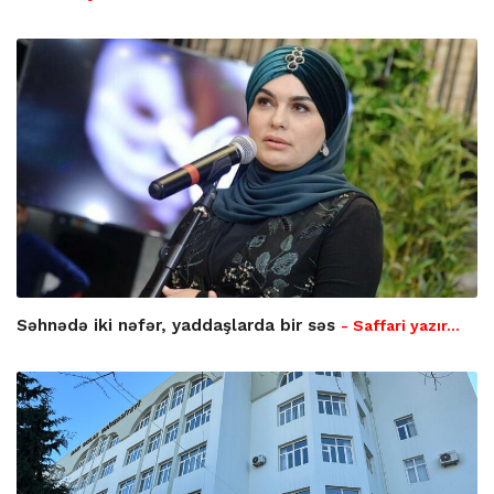
Səhnədə iki nəfər, yaddaşlarda bir səs
- Saffari yazır…