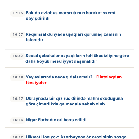
Bakıda avtobus marşrutunun hərəkət sxemi
17:15
dəyişdirildi
Rəqəmsal dünyada uşaqları qorumaq zamanın
16:57
tələbidir
Sosial şəbəkələr azyaşlıların təhlükəsizliyinə görə
16:42
daha böyük məsuliyyət daşımalıdır
Yay aylarında necə qidalanmalı?
– Dietoloqdan
16:18
tövsiyələr
Ukraynada bir qız rus dilində mahnı oxuduğuna
16:17
görə çimərlikdə qalmaqala səbəb olub
Nigar Fərhadın əri həbs edildi
16:16
Hikmət Hacıyev: Azərbaycan öz ərazisinin başqa
16:12