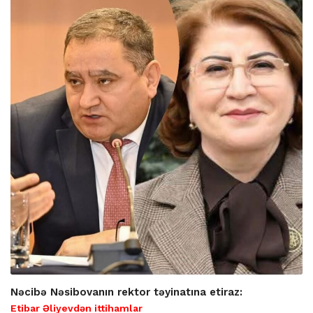
Nəcibə Nəsibovanın rektor təyinatına etiraz:
Etibar Əliyevdən ittihamlar