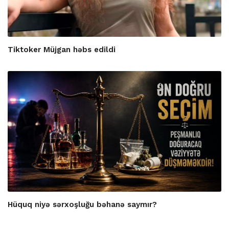
Tiktoker Müjgan həbs edildi
Hüquq niyə sərxoşluğu bəhanə saymır?