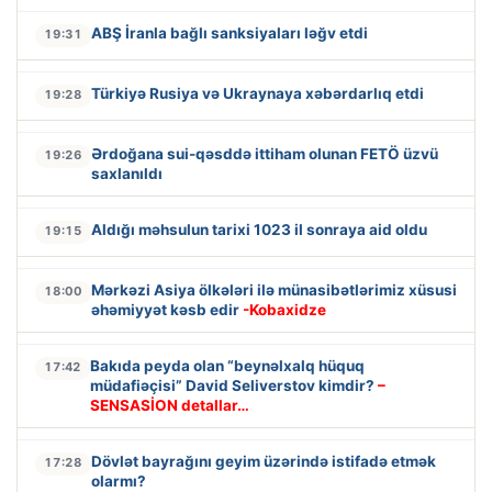
ABŞ İranla bağlı sanksiyaları ləğv etdi
19:31
Türkiyə Rusiya və Ukraynaya xəbərdarlıq etdi
19:28
Ərdoğana sui-qəsddə ittiham olunan FETÖ üzvü
19:26
saxlanıldı
Aldığı məhsulun tarixi 1023 il sonraya aid oldu
19:15
Mərkəzi Asiya ölkələri ilə münasibətlərimiz xüsusi
18:00
əhəmiyyət kəsb edir
-Kobaxidze
Bakıda peyda olan “beynəlxalq hüquq
17:42
müdafiəçisi” David Seliverstov kimdir?
–
SENSASİON detallar…
Dövlət bayrağını geyim üzərində istifadə etmək
17:28
olarmı?