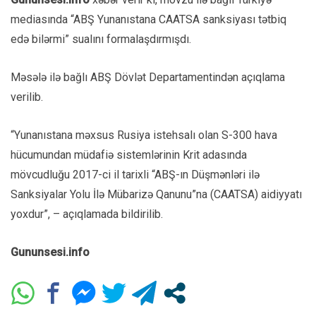
mediasında “ABŞ Yunanıstana CAATSA sanksiyası tətbiq
edə bilərmi” sualını formalaşdırmışdı.
Məsələ ilə bağlı ABŞ Dövlət Departamentindən açıqlama
verilib.
“Yunanıstana məxsus Rusiya istehsalı olan S-300 hava
hücumundan müdafiə sistemlərinin Krit adasında
mövcudluğu 2017-ci il tarixli “ABŞ-ın Düşmənləri ilə
Sanksiyalar Yolu İlə Mübarizə Qanunu”na (CAATSA) aidiyyatı
yoxdur”, – açıqlamada bildirilib.
Gununsesi.info