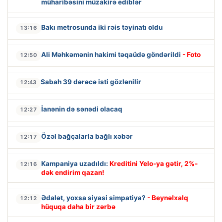
müharibəsini müzakirə ediblər
Bakı metrosunda iki rəis təyinatı oldu
13:16
Ali Məhkəmənin hakimi təqaüdə göndərildi
- Foto
12:50
Sabah 39 dərəcə isti gözlənilir
12:43
İanənin də sənədi olacaq
12:27
Özəl bağçalarla bağlı xəbər
12:17
Kampaniya uzadıldı:
Kreditini Yelo-ya gətir, 2%-
12:16
dək endirim qazan!
Ədalət, yoxsa siyasi simpatiya?
- Beynəlxalq
12:12
hüquqa daha bir zərbə