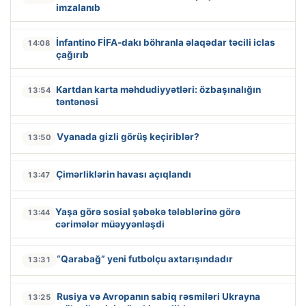
imzalanıb
İnfantino FİFA-dakı böhranla əlaqədar təcili iclas
14:08
çağırıb
Kartdan karta məhdudiyyətləri: özbaşınalığın
13:54
təntənəsi
Vyanada gizli görüş keçiriblər?
13:50
Çimərliklərin havası açıqlandı
13:47
Yaşa görə sosial şəbəkə tələblərinə görə
13:44
cərimələr müəyyənləşdi
“Qarabağ” yeni futbolçu axtarışındadır
13:31
Rusiya və Avropanın sabiq rəsmiləri Ukrayna
13:25