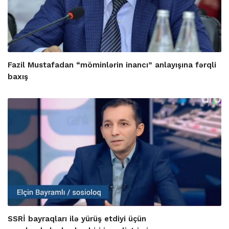
Fazil Mustafadan “möminlərin inancı” anlayışına fərqli
baxış
SSRİ bayraqları ilə yürüş etdiyi üçün