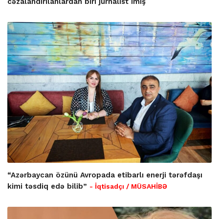
cəzalandırılanlardan biri jurnalist imiş
“Azərbaycan özünü Avropada etibarlı enerji tərəfdaşı
kimi təsdiq edə bilib”
- İqtisadçı / MÜSAHİBƏ