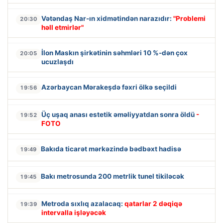
Vətəndaş Nar-ın xidmətindən narazıdır:
"Problemi
20:30
həll etmirlər"
İlon Maskın şirkətinin səhmləri 10 %-dən çox
20:05
ucuzlaşdı
Azərbaycan Mərakeşdə fəxri ölkə seçildi
19:56
Üç uşaq anası estetik əməliyyatdan sonra öldü
-
19:52
FOTO
Bakıda ticarət mərkəzində bədbəxt hadisə
19:49
Bakı metrosunda 200 metrlik tunel tikiləcək
19:45
Metroda sıxlıq azalacaq:
qatarlar 2 dəqiqə
19:39
intervalla işləyəcək