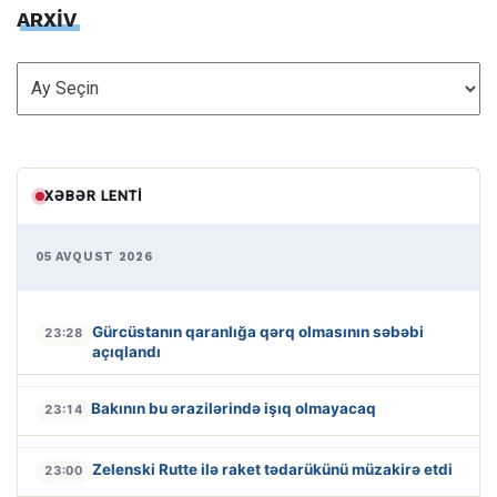
ARXİV
ARXİV
XƏBƏR LENTI
05 AVQUST 2026
Gürcüstanın qaranlığa qərq olmasının səbəbi
23:28
açıqlandı
Bakının bu ərazilərində işıq olmayacaq
23:14
Zelenski Rutte ilə raket tədarükünü müzakirə etdi
23:00