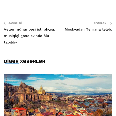
ƏVVƏLKI
SONRAKI
Vətən müharibəsi iştirakçısı,
Moskvadan Tehrana tələb:
musiqiçi gənc evində ölü
tapıldı-
DİGƏR XƏBƏRLƏR