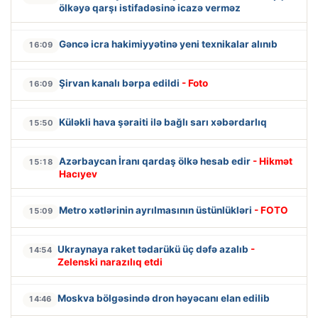
ölkəyə qarşı istifadəsinə icazə verməz
Gəncə icra hakimiyyətinə yeni texnikalar alınıb
16:09
Şirvan kanalı bərpa edildi
- Foto
16:09
Küləkli hava şəraiti ilə bağlı sarı xəbərdarlıq
15:50
Azərbaycan İranı qardaş ölkə hesab edir
- Hikmət
15:18
Hacıyev
Metro xətlərinin ayrılmasının üstünlükləri
- FOTO
15:09
Ukraynaya raket tədarükü üç dəfə azalıb
-
14:54
Zelenski narazılıq etdi
Moskva bölgəsində dron həyəcanı elan edilib
14:46