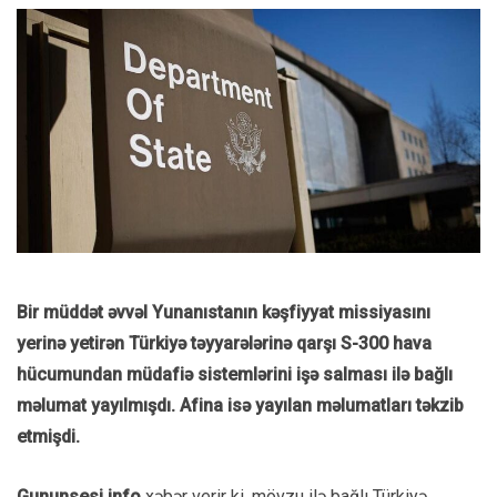
Bir müddət əvvəl Yunanıstanın kəşfiyyat missiyasını
yerinə yetirən Türkiyə təyyarələrinə qarşı S-300 hava
hücumundan müdafiə sistemlərini işə salması ilə bağlı
məlumat yayılmışdı. Afina isə yayılan məlumatları təkzib
etmişdi.
Gununsesi.info
xəbər verir ki, mövzu ilə bağlı Türkiyə