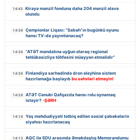
Kirayə mənzil fonduna daha 204 mənzil əlavə
14:43
olundu
Çempionlar Liqası: “Sabah”ın bugünkü oyunu
14:38
hansı TV-də yayımlanacaq?
“ATƏT mandatına uyğun olaraq regional
14:36
təhlükəsizliyə töhfəsini müəyyən etməlidir”
Finlandiya sərhədində dron əleyhinə sistem
14:36
hazırlamağa başlayıb
bu səhvləri etməyin!
ATƏT Cənubi Qafqazda hansı rolu oynamaq
14:28
istəyir?
-ŞƏRH
Yaş məhdudiyyəti tətbiq edilən sosial şəbəkələrin
14:18
siyahısı hazırlanacaq
AQC ilə SDU arasında Əməkdaşlıq Memorandumu
14:13