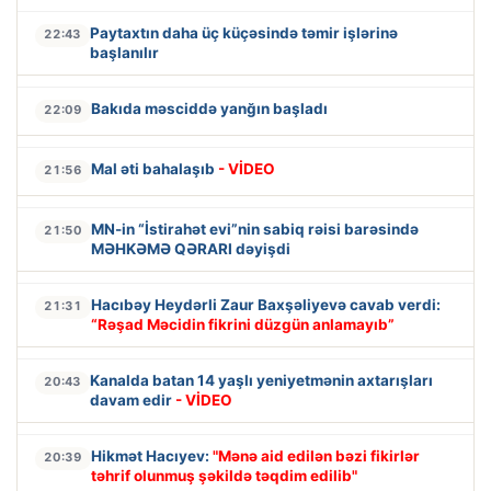
Paytaxtın daha üç küçəsində təmir işlərinə
22:43
başlanılır
Bakıda məsciddə yanğın başladı
22:09
Mal əti bahalaşıb
- VİDEO
21:56
MN-in “İstirahət evi”nin sabiq rəisi barəsində
21:50
MƏHKƏMƏ QƏRARI dəyişdi
Hacıbəy Heydərli Zaur Baxşəliyevə cavab verdi:
21:31
“Rəşad Məcidin fikrini düzgün anlamayıb”
Kanalda batan 14 yaşlı yeniyetmənin axtarışları
20:43
davam edir
- VİDEO
Hikmət Hacıyev:
"Mənə aid edilən bəzi fikirlər
20:39
təhrif olunmuş şəkildə təqdim edilib"