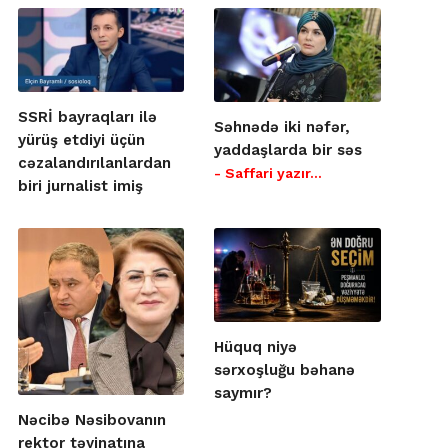
SSRİ bayraqları ilə
Səhnədə iki nəfər,
yürüş etdiyi üçün
yaddaşlarda bir səs
cəzalandırılanlardan
- Saffari yazır…
biri jurnalist imiş
Hüquq niyə
sərxoşluğu bəhanə
saymır?
Nəcibə Nəsibovanın
rektor təyinatına