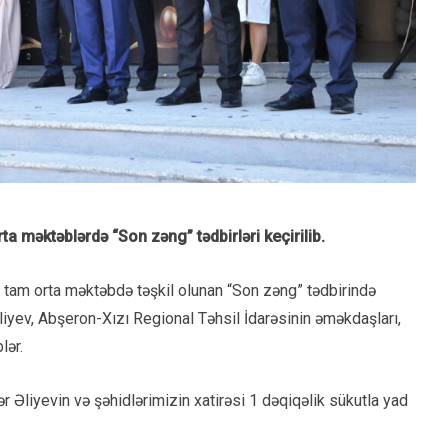
 məktəblərdə “Son zəng” tədbirləri keçirilib.
i tam orta məktəbdə təşkil olunan “Son zəng” tədbirində
iyev, Abşeron-Xızı Regional Təhsil İdarəsinin əməkdaşları,
lər.
liyevin və şəhidlərimizin xatirəsi 1 dəqiqəlik sükutla yad