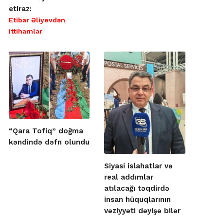
etiraz:
Etibar Əliyevdən
ittihamlar
“Qara Tofiq” doğma
kəndində dəfn olundu
Siyasi islahatlar və
real addımlar
atılacağı təqdirdə
insan hüquqlarının
vəziyyəti dəyişə bilər