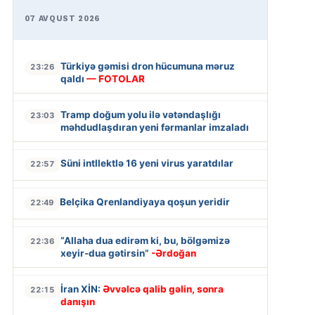
07 AVQUST 2026
Türkiyə gəmisi dron hücumuna məruz
23:26
qaldı
— FOTOLAR
Tramp doğum yolu ilə vətəndaşlığı
23:03
məhdudlaşdıran yeni fərmanlar imzaladı
Süni intllektlə 16 yeni virus yaratdılar
22:57
Belçika Qrenlandiyaya qoşun yeridir
22:49
“Allaha dua edirəm ki, bu, bölgəmizə
22:36
xeyir-dua gətirsin”
-Ərdoğan
İran XİN:
Əvvəlcə qalib gəlin, sonra
22:15
danışın