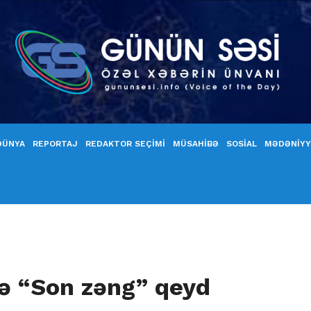
DÜNYA
REPORTAJ
REDAKTOR SEÇİMİ
MÜSAHİBƏ
SOSİAL
MƏDƏNİY
ə “Son zəng” qeyd