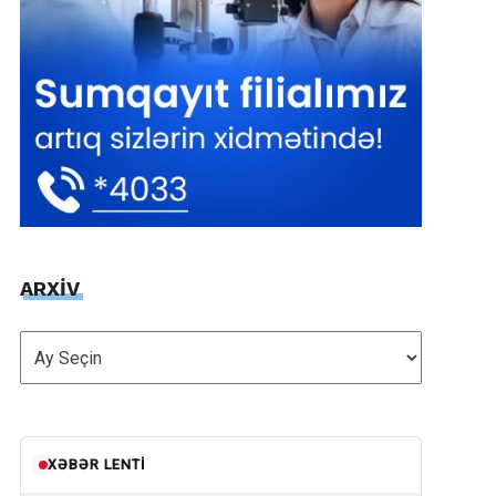
ARXİV
ARXİV
XƏBƏR LENTI