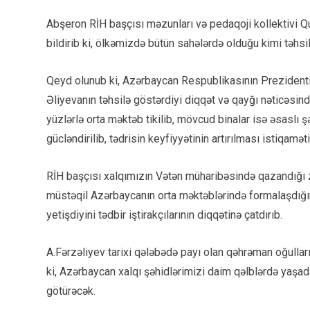
Abşeron RİH başçısı məzunları və pedaqoji kollektivi Q
bildirib ki, ölkəmizdə bütün sahələrdə olduğu kimi təhs
Qeyd olunub ki, Azərbaycan Respublikasının Prezidenti
Əliyevanın təhsilə göstərdiyi diqqət və qayğı nəticəsi
yüzlərlə orta məktəb tikilib, mövcud binalar isə əsaslı ş
gücləndirilib, tədrisin keyfiyyətinin artırılması istiqaməti
RİH başçısı xalqımızın Vətən müharibəsində qazandığı z
müstəqil Azərbaycanın orta məktəblərində formalaşdığını
yetişdiyini tədbir iştirakçılarının diqqətinə çatdırıb.
A.Fərzəliyev tarixi qələbədə payı olan qəhrəman oğulları
ki, Azərbaycan xalqı şəhidlərimizi daim qəlblərdə yaşad
götürəcək.