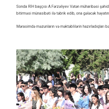
Sonda RİH başçısı A.Fərzəliyev Vətən müharibəsi şəhid
bitirməsi münasibəti ilə təbrik edib, ona gələcək həyatın
Mərasimdə məzunların və məktəblilərin hazırladıqları bə