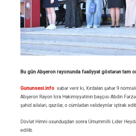
Bu gün Abşeron rayonunda fəaliyyət göstərən tam orta
Gununsesi.info
xəbər verir ki, Xırdalan şəhər 9 nömrəl
Abşeron Rayon İcra Hakimiyyətinin başçısı Abdin Fərzəl
şəhid ailələri, qazilər, o cümlədən valideynlər iştirak edib
Dövlət Himni oxunduqdan sonra Ümummilli Lider Heydər Ə
edilib.