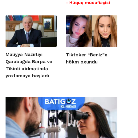
- Hüquq müdafiəçisi
Maliyyə Nazirliyi
Tiktoker “Beniz”ə
Qarabağda Bərpa və
hökm oxundu
Tikinti xidmətində
yoxlamaya başladı