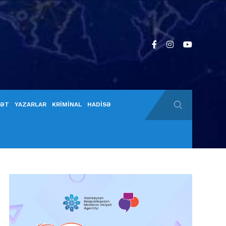
YƏT
YAZARLAR
KRİMİNAL
HADİSƏ