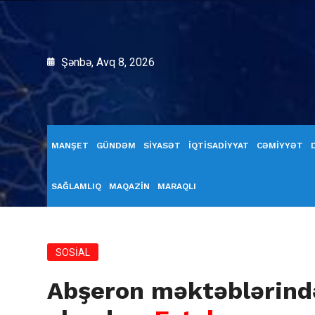
Şənbə, Avq 8, 2026
MANŞET
GÜNDƏM
SİYASƏT
İQTİSADİYYAT
CƏMİYYƏT
SAĞLAMLIQ
MAQAZİN
MARAQLI
SOSİAL
Abşeron məktəblərind