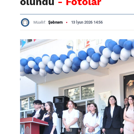
olundu
- Fotolar
Müəllif:
Şəbnəm
13 İyun 2026 14:56