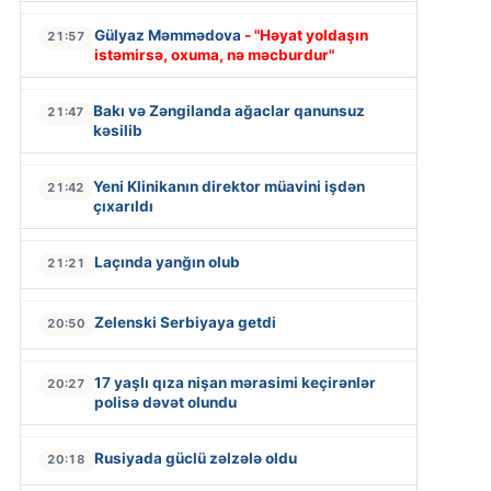
Gülyaz Məmmədova
- "Həyat yoldaşın
21:57
istəmirsə, oxuma, nə məcburdur"
Bakı və Zəngilanda ağaclar qanunsuz
21:47
kəsilib
Yeni Klinikanın direktor müavini işdən
21:42
çıxarıldı
Laçında yanğın olub
21:21
Zelenski Serbiyaya getdi
20:50
17 yaşlı qıza nişan mərasimi keçirənlər
20:27
polisə dəvət olundu
Rusiyada güclü zəlzələ oldu
20:18