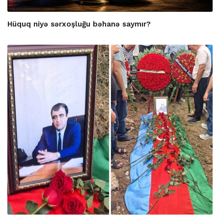
Hüquq niyə sərxoşluğu bəhanə saymır?