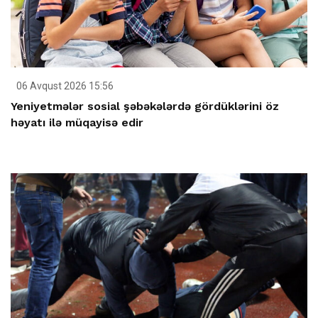
06 Avqust 2026 15:56
Yeniyetmələr sosial şəbəkələrdə gördüklərini öz
həyatı ilə müqayisə edir