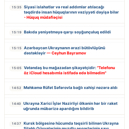
Siyasi islahatlar və real addımlar atılacağı
15:35
təqdirdə insan hüquqlarının vəziyyəti dəyişə bilər
- Hüquq müdafiəçisi
Bakıda yeniyetməyə qarşı soyğunçuluq edildi
15:19
Azərbaycan Ukraynanın ərazi bütövlüyünü
15:15
dəstəkləyir
— Ceyhun Bayramov
Vətəndaş bu mağazadan şikayətçidir:
"Telefonu
15:05
öz iCloud hesabımla istifadə edə bilmədim"
Məhkəmə Rüfət Səfərovla bağlı xahişi nəzərə aldı
14:52
Ukrayna Xarici İşlər Nazirliyi ölkənin hər bir raket
14:40
uğrunda mübarizə apardığını bildirib
Kursk bölgəsinə hücumda təqsirli bilinən Ukrayna
14:37
Silahlı Qüvvələrinin muzdlu əsgərlərinin sayı