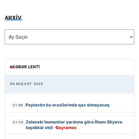
ARXİV
ARXİV
XƏBƏR LENTI
06 AVQUST 2026
Paytaxtın bu ərazilərində qaz olmayacaq
21:46
Zelenski humanitar yardıma görə İlham Əliyevə
21:19
təşəkkür etdi
-Bayramov