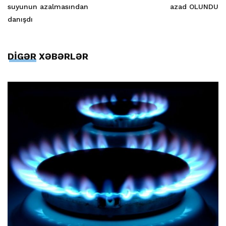
suyunun azalmasından
azad OLUNDU
danışdı
DİGƏR XƏBƏRLƏR