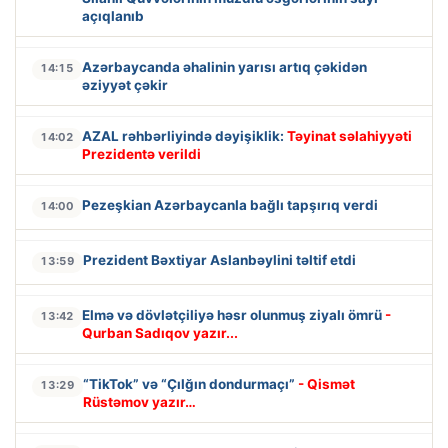
açıqlanıb
Azərbaycanda əhalinin yarısı artıq çəkidən
14:15
əziyyət çəkir
AZAL rəhbərliyində dəyişiklik:
Təyinat səlahiyyəti
14:02
Prezidentə verildi
Pezeşkian Azərbaycanla bağlı tapşırıq verdi
14:00
Prezident Bəxtiyar Aslanbəylini təltif etdi
13:59
Elmə və dövlətçiliyə həsr olunmuş ziyalı ömrü
-
13:42
Qurban Sadıqov yazır...
“TikTok” və “Çılğın dondurmaçı”
- Qismət
13:29
Rüstəmov yazır…