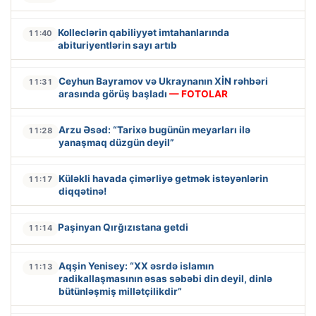
Kolleclərin qabiliyyət imtahanlarında
11:40
abituriyentlərin sayı artıb
Ceyhun Bayramov və Ukraynanın XİN rəhbəri
11:31
arasında görüş başladı
— FOTOLAR
Arzu Əsəd: “Tarixə bugünün meyarları ilə
11:28
yanaşmaq düzgün deyil”
Küləkli havada çimərliyə getmək istəyənlərin
11:17
diqqətinə!
Paşinyan Qırğızıstana getdi
11:14
Aqşin Yenisey: “XX əsrdə islamın
11:13
radikallaşmasının əsas səbəbi din deyil, dinlə
bütünləşmiş millətçilikdir”