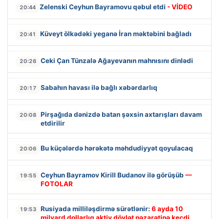
Zelenski Ceyhun Bayramovu qəbul etdi
- VİDEO
20:44
Küveyt ölkədəki yeganə İran məktəbini bağladı
20:41
Ceki Çan Tünzalə Ağayevanın mahnısını dinlədi
20:26
Sabahın havası ilə bağlı xəbərdarlıq
20:17
Pirşağıda dənizdə batan şəxsin axtarışları davam
20:08
etdirilir
Bu küçələrdə hərəkətə məhdudiyyət qoyulacaq
20:06
Ceyhun Bayramov Kirill Budanov ilə görüşüb
—
19:55
FOTOLAR
Rusiyada milliləşdirmə sürətlənir:
6 ayda 10
19:53
milyard dollarlıq aktiv dövlət nəzarətinə keçdi