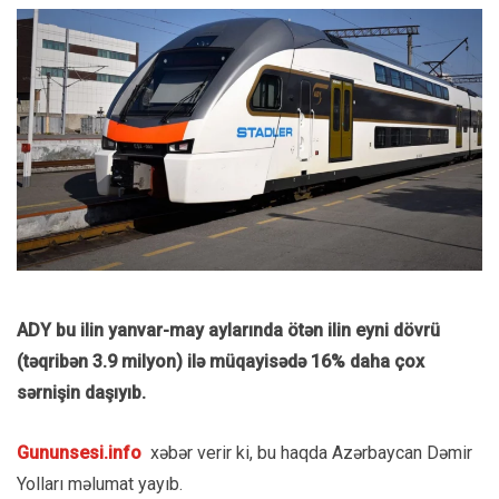
ADY bu ilin yanvar-may aylarında ötən ilin eyni dövrü
(təqribən 3.9 milyon) ilə müqayisədə 16% daha çox
sərnişin daşıyıb.
Gununsesi.info
xəbər verir ki, bu haqda Azərbaycan Dəmir
Yolları məlumat yayıb.