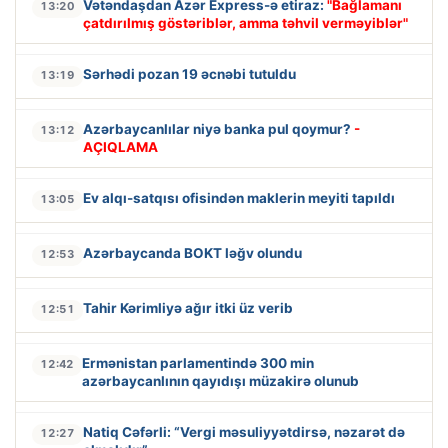
Vətəndaşdan Azər Express-ə etiraz:
"Bağlamanı
13:20
çatdırılmış göstəriblər, amma təhvil verməyiblər"
Sərhədi pozan 19 əcnəbi tutuldu
13:19
Azərbaycanlılar niyə banka pul qoymur?
-
13:12
AÇIQLAMA
Ev alqı-satqısı ofisindən maklerin meyiti tapıldı
13:05
Azərbaycanda BOKT ləğv olundu
12:53
Tahir Kərimliyə ağır itki üz verib
12:51
Ermənistan parlamentində 300 min
12:42
azərbaycanlının qayıdışı müzakirə olunub
Natiq Cəfərli: “Vergi məsuliyyətdirsə, nəzarət də
12:27