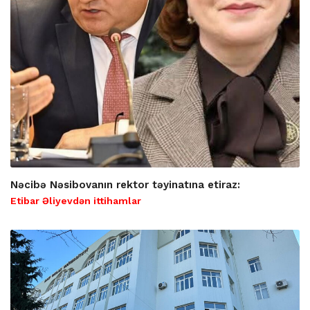
Nəcibə Nəsibovanın rektor təyinatına etiraz:
Etibar Əliyevdən ittihamlar