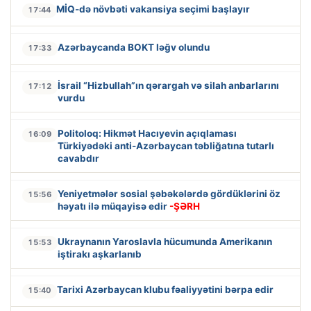
MİQ-də növbəti vakansiya seçimi başlayır
17:44
Azərbaycanda BOKT ləğv olundu
17:33
İsrail “Hizbullah”ın qərargah və silah anbarlarını
17:12
vurdu
Politoloq: Hikmət Hacıyevin açıqlaması
16:09
Türkiyədəki anti-Azərbaycan təbliğatına tutarlı
cavabdır
Yeniyetmələr sosial şəbəkələrdə gördüklərini öz
15:56
həyatı ilə müqayisə edir
-ŞƏRH
Ukraynanın Yaroslavla hücumunda Amerikanın
15:53
iştirakı aşkarlanıb
Tarixi Azərbaycan klubu fəaliyyətini bərpa edir
15:40