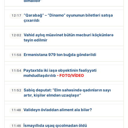
olmalıdır”
“Qarabağ” – “Dinamo” oyununun biletləri satışa
12:17
çıxarıldı
Vahid aylıq müavinət bütün məcburi köçkünlərə
12:02
təyin edilmir
Ermənistana 979 ton buğda göndərildi
11:58
Paytaxtda iki iaşə obyektinin fəaliyyəti
11:54
məhdudlaşdırılıb
- FOTO/VİDEO
Sabiq deputat: “Elm sahəsində qadınların sayı
11:52
artır, kişilər elmdən uzaqlaşır”
Valideyn övladdan aliment ala bilər?
11:48
İsmayıllıda uşaq qıcolmadan öldü
11:46