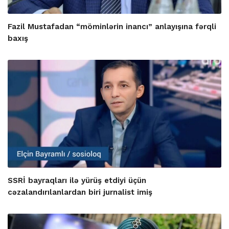
Fazil Mustafadan “möminlərin inancı” anlayışına fərqli
baxış
SSRİ bayraqları ilə yürüş etdiyi üçün
cəzalandırılanlardan biri jurnalist imiş