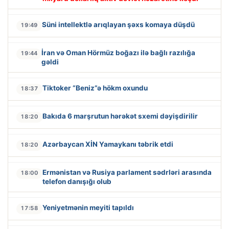
Süni intellektlə arıqlayan şəxs komaya düşdü
19:49
İran və Oman Hörmüz boğazı ilə bağlı razılığa
19:44
gəldi
Tiktoker “Beniz”ə hökm oxundu
18:37
Bakıda 6 marşrutun hərəkət sxemi dəyişdirilir
18:20
Azərbaycan XİN Yamaykanı təbrik etdi
18:20
Ermənistan və Rusiya parlament sədrləri arasında
18:00
telefon danışığı olub
Yeniyetmənin meyiti tapıldı
17:58