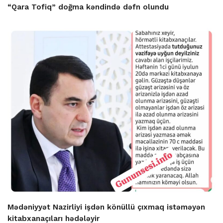
“Qara Tofiq” doğma kəndində dəfn olundu
Mədəniyyət Nazirliyi işdən könüllü çıxmaq istəməyən
kitabxanaçıları hədələyir