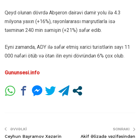
Qeyd olunan dövrdə Abşeron dairəvi dəmir yolu ilə 4.3
milyona yaxın (+16%), rayonlararası marşrutlarla isə
təxminən 240 min sərnişin (+21%) səfər edib.
Eyni zamanda, ADY ilə səfər etmiş xarici turistlərin sayı 11
000 nəfəri ötüb və ötən ilin eyni dövründən 6% çox olub.
Gununsesi.info
ƏVVƏLKI
SONRAKI
Ceyhun Bayramov Xəzərin
Akif Əlizadə vəzifəsindən