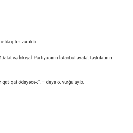
helikopter vurulub.
lət və İnkişaf Partiyasının İstanbul əyalət təşkilatının
r qat-qat ödəyəcək”, – deyə o, vurğulayıb.