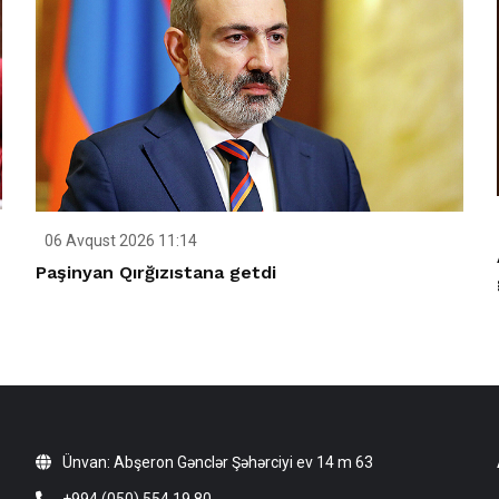
06 Avqust 2026 11:14
Paşinyan Qırğızıstana getdi
Ünvan: Abşeron Gənclər Şəhərciyi ev 14 m 63
+994 (050) 554 19 80