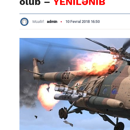
olub –
YENİLƏNİB
Müəllif:
admin
10 Fevral 2018 16:50