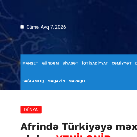
Cümə, Avq 7, 2026
MANŞET
GÜNDƏM
SİYASƏT
İQTİSADİYYAT
CƏMİYYƏT
SAĞLAMLIQ
MAQAZİN
MARAQLI
DÜNYA
Afrində Türkiyəyə məxs