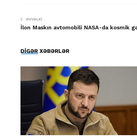
ƏVVƏLKI
İlon Maskın avtomobili NASA-da kosmik gə
DİGƏR XƏBƏRLƏR