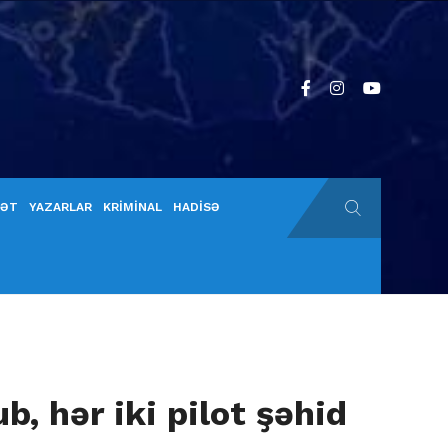
YƏT
YAZARLAR
KRİMİNAL
HADİSƏ
, hər iki pilot şəhid