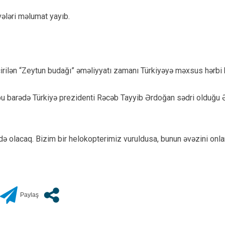
vələri məlumat yayıb.
irilən “Zeytun budağı” əməliyyatı zamanı Türkiyəyə məxsus hərbi 
 bu barədə Türkiyə prezidenti Rəcəb Tayyib Ərdoğan sədri olduğu Əda
z də olacaq. Bizim bir helokopterimiz vuruldusa, bunun əvəzini onla