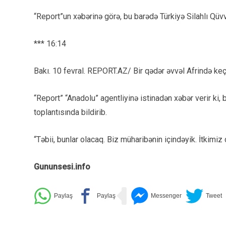
“Report”un xəbərinə görə, bu barədə Türkiyə Silahlı Qüv
*** 16:14
Bakı. 10 fevral. REPORT.AZ/ Bir qədər əvvəl Afrində keç
“Report” “Anadolu” agentliyinə istinadən xəbər verir ki,
toplantısında bildirib.
“Təbii, bunlar olacaq. Biz müharibənin içindəyik. İtkimi
Gununsesi.info