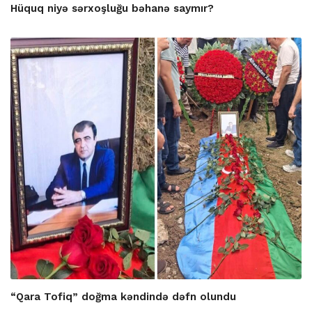
Hüquq niyə sərxoşluğu bəhanə saymır?
“Qara Tofiq” doğma kəndində dəfn olundu