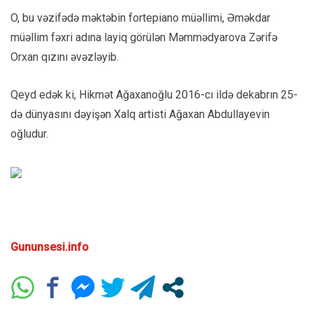
O, bu vəzifədə məktəbin fortepiano müəllimi, Əməkdar
müəllim fəxri adına layiq görülən Məmmədyarova Zərifə
Orxan qızını əvəzləyib.
Qeyd edək ki, Hikmət Ağaxanoğlu 2016-cı ildə dekabrın 25-
də dünyasını dəyişən Xalq artisti Ağaxan Abdullayevin
oğludur.
Gununsesi.info