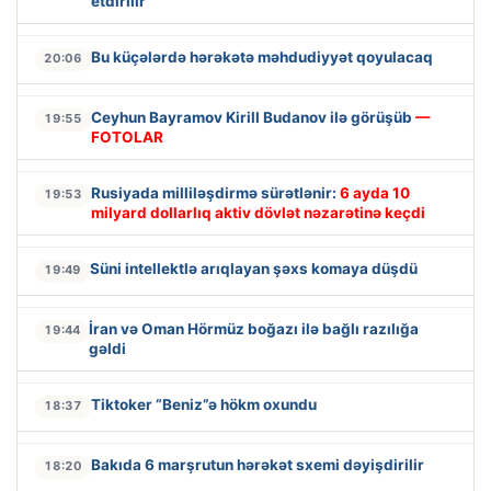
etdirilir
Bu küçələrdə hərəkətə məhdudiyyət qoyulacaq
20:06
Ceyhun Bayramov Kirill Budanov ilə görüşüb
—
19:55
FOTOLAR
Rusiyada milliləşdirmə sürətlənir:
6 ayda 10
19:53
milyard dollarlıq aktiv dövlət nəzarətinə keçdi
Süni intellektlə arıqlayan şəxs komaya düşdü
19:49
İran və Oman Hörmüz boğazı ilə bağlı razılığa
19:44
gəldi
Tiktoker “Beniz”ə hökm oxundu
18:37
Bakıda 6 marşrutun hərəkət sxemi dəyişdirilir
18:20