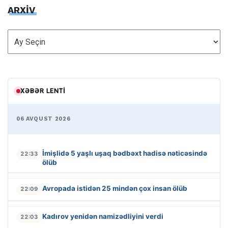
ARXİV
ARXİV
XƏBƏR LENTI
06 AVQUST 2026
İmişlidə 5 yaşlı uşaq bədbəxt hadisə nəticəsində
22:33
ölüb
Avropada istidən 25 mindən çox insan ölüb
22:09
Kadırov yenidən namizədliyini verdi
22:03