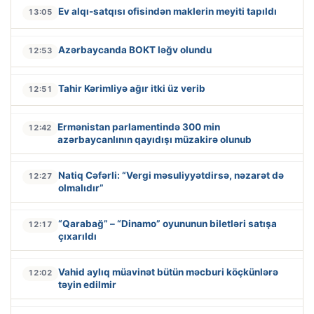
Ev alqı-satqısı ofisindən maklerin meyiti tapıldı
13:05
Azərbaycanda BOKT ləğv olundu
12:53
Tahir Kərimliyə ağır itki üz verib
12:51
Ermənistan parlamentində 300 min
12:42
azərbaycanlının qayıdışı müzakirə olunub
Natiq Cəfərli: “Vergi məsuliyyətdirsə, nəzarət də
12:27
olmalıdır”
“Qarabağ” – “Dinamo” oyununun biletləri satışa
12:17
çıxarıldı
Vahid aylıq müavinət bütün məcburi köçkünlərə
12:02
təyin edilmir