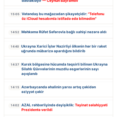
dəstəkləyir
— Ceyhun Bayramov
Vətəndaş bu mağazadan şikayətçidir:
"Telefonu
15:05
öz iCloud hesabımla istifadə edə bilmədim"
Məhkəmə Rüfət Səfərovla bağlı xahişi nəzərə aldı
14:52
Ukrayna Xarici İşlər Nazirliyi ölkənin hər bir raket
14:40
uğrunda mübarizə apardığını bildirib
Kursk bölgəsinə hücumda təqsirli bilinən Ukrayna
14:37
Silahlı Qüvvələrinin muzdlu əsgərlərinin sayı
açıqlanıb
Azərbaycanda əhalinin yarısı artıq çəkidən
14:15
əziyyət çəkir
AZAL rəhbərliyində dəyişiklik:
Təyinat səlahiyyəti
14:02
Prezidentə verildi