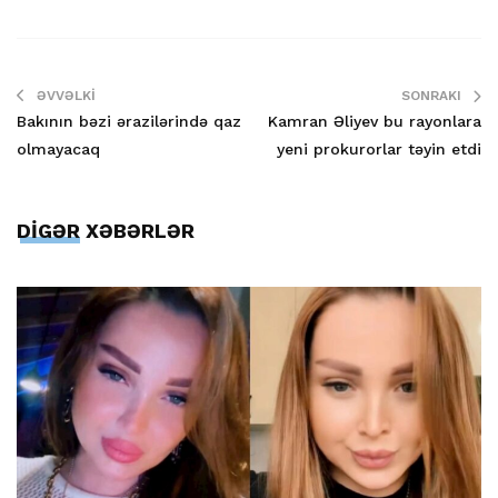
ƏVVƏLKI
SONRAKI
Bakının bəzi ərazilərində qaz
Kamran Əliyev bu rayonlara
olmayacaq
yeni prokurorlar təyin etdi
DİGƏR XƏBƏRLƏR