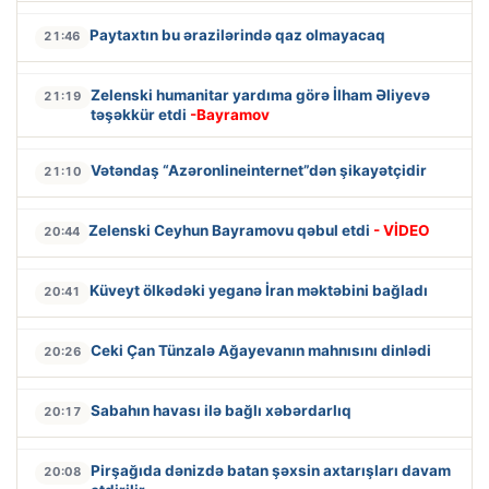
Paytaxtın bu ərazilərində qaz olmayacaq
21:46
Zelenski humanitar yardıma görə İlham Əliyevə
21:19
təşəkkür etdi
-Bayramov
Vətəndaş “Azəronlineinternet”dən şikayətçidir
21:10
Zelenski Ceyhun Bayramovu qəbul etdi
- VİDEO
20:44
Küveyt ölkədəki yeganə İran məktəbini bağladı
20:41
Ceki Çan Tünzalə Ağayevanın mahnısını dinlədi
20:26
Sabahın havası ilə bağlı xəbərdarlıq
20:17
Pirşağıda dənizdə batan şəxsin axtarışları davam
20:08