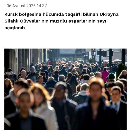
06 Avqust 2026 14:37
Kursk bölgəsinə hücumda təqsirli bilinən Ukrayna
Silahlı Qüvvələrinin muzdlu əsgərlərinin sayı
açıqlanıb