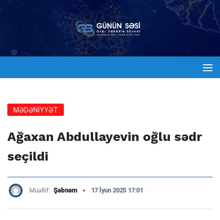
MƏDƏNİYYƏT
Ağaxan Abdullayevin oğlu sədr
seçildi
Müəllif:
Şəbnəm
17 İyun 2025 17:01