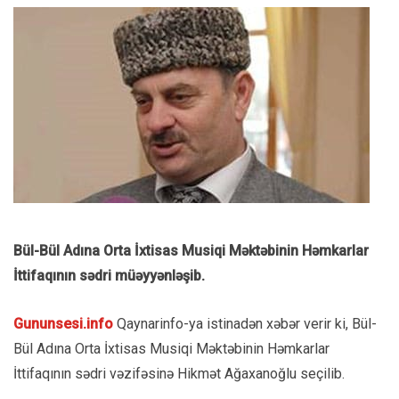
Bül-Bül Adına Orta İxtisas Musiqi Məktəbinin Həmkarlar
İttifaqının sədri müəyyənləşib.
Gununsesi.info
Qaynarinfo-ya istinadən xəbər verir ki, Bül-
Bül Adına Orta İxtisas Musiqi Məktəbinin Həmkarlar
İttifaqının sədri vəzifəsinə Hikmət Ağaxanoğlu seçilib.