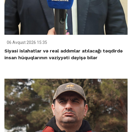
06 Avqust 2026 15:35
Siyasi islahatlar və real addımlar atılacağı təqdirdə
insan hüquqlarının vəziyyəti dəyişə bilər