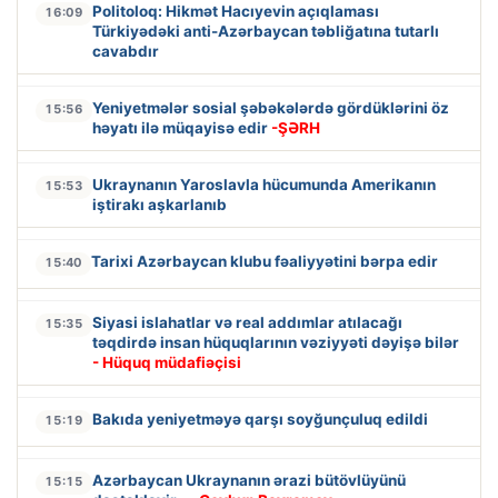
Politoloq: Hikmət Hacıyevin açıqlaması
16:09
Türkiyədəki anti-Azərbaycan təbliğatına tutarlı
cavabdır
Yeniyetmələr sosial şəbəkələrdə gördüklərini öz
15:56
həyatı ilə müqayisə edir
-ŞƏRH
Ukraynanın Yaroslavla hücumunda Amerikanın
15:53
iştirakı aşkarlanıb
Tarixi Azərbaycan klubu fəaliyyətini bərpa edir
15:40
Siyasi islahatlar və real addımlar atılacağı
15:35
təqdirdə insan hüquqlarının vəziyyəti dəyişə bilər
- Hüquq müdafiəçisi
Bakıda yeniyetməyə qarşı soyğunçuluq edildi
15:19
Azərbaycan Ukraynanın ərazi bütövlüyünü
15:15