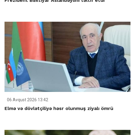
Prezident Bəxtiyar Aslanbəylini təltif etdi
06 Avqust 2026 13:42
Elmə və dövlətçiliyə həsr olunmuş ziyalı ömrü