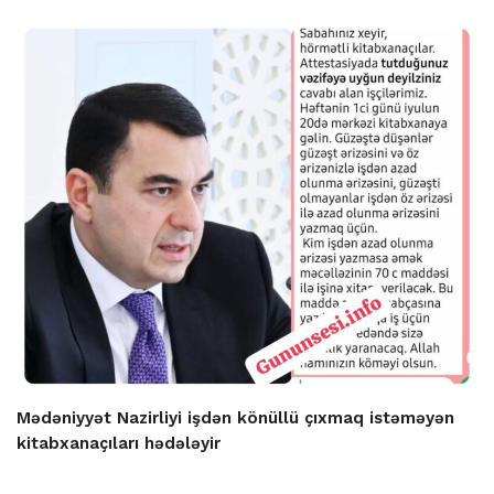
Mədəniyyət Nazirliyi işdən könüllü çıxmaq istəməyən
kitabxanaçıları hədələyir