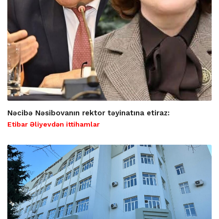
Nəcibə Nəsibovanın rektor təyinatına etiraz:
Etibar Əliyevdən ittihamlar