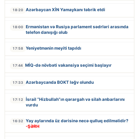
Azərbaycan XİN Yamaykanı təbrik etdi
18:20
Ermənistan və Rusiya parlament sədrləri arasında
18:00
telefon danışığı olub
Yeniyetmənin meyiti tapıldı
17:58
MİQ-də növbəti vakansiya seçimi başlayır
17:44
Azərbaycanda BOKT ləğv olundu
17:33
İsrail “Hizbullah”ın qərargah və silah anbarlarını
17:12
vurdu
Yay aylarında üz dərisinə necə qulluq edilməlidir?
16:32
-ŞƏRH