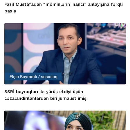
Fazil Mustafadan “möminlərin inancı” anlayışına fərqli
baxış
SSRİ bayraqları ilə yürüş etdiyi üçün
cəzalandırılanlardan biri jurnalist imiş