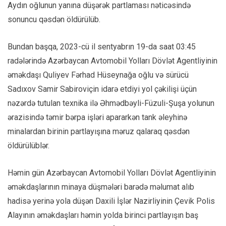
Aydın oğlunun yanına düşərək partlaması nəticəsində
sonuncu qəsdən öldürülüb.
Bundan başqa, 2023-cü il sentyabrın 19-da saat 03:45
radələrində Azərbaycan Avtomobil Yolları Dövlət Agentliyinin
əməkdaşı Quliyev Fərhad Hüseynağa oğlu və sürücü
Sadıxov Samir Sabiroviçin idarə etdiyi yol çəkilişi üçün
nəzərdə tutulan texnika ilə Əhmədbəyli-Füzuli-Şuşa yolunun
ərazisində təmir bərpa işləri apararkən tank əleyhinə
minalardan birinin partlayışına məruz qalaraq qəsdən
öldürülüblər.
Həmin gün Azərbaycan Avtomobil Yolları Dövlət Agentliyinin
əməkdaşlarının minaya düşmələri barədə məlumat alıb
hadisə yerinə yola düşən Daxili İşlər Nazirliyinin Çevik Polis
Alayının əməkdaşları həmin yolda birinci partlayışın baş