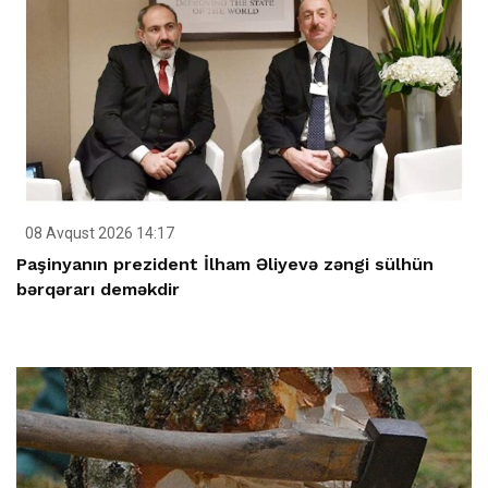
08 Avqust 2026 14:17
Paşinyanın prezident İlham Əliyevə zəngi sülhün
bərqərarı deməkdir