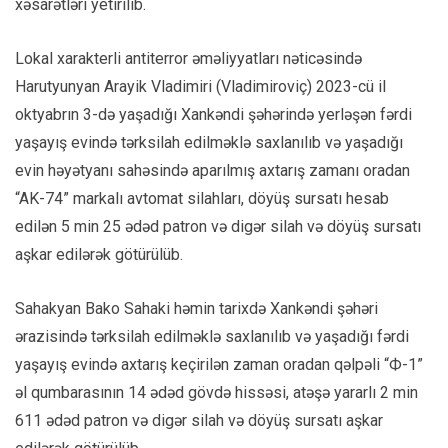
xəsarətləri yetirilib.
Lokal xarakterli antiterror əməliyyatları nəticəsində
Harutyunyan Arayik Vladimiri (Vladimiroviç) 2023-cü il
oktyabrın 3-də yaşadığı Xankəndi şəhərində yerləşən fərdi
yaşayış evində tərksilah edilməklə saxlanılıb və yaşadığı
evin həyətyanı sahəsində aparılmış axtarış zamanı oradan
“AK-74” markalı avtomat silahları, döyüş sursatı hesab
edilən 5 min 25 ədəd patron və digər silah və döyüş sursatı
aşkar edilərək götürülüb.
Sahakyan Bako Sahaki həmin tarixdə Xankəndi şəhəri
ərazisində tərksilah edilməklə saxlanılıb və yaşadığı fərdi
yaşayış evində axtarış keçirilən zaman oradan qəlpəli “Ф-1”
əl qumbarasının 14 ədəd gövdə hissəsi, atəşə yararlı 2 min
611 ədəd patron və digər silah və döyüş sursatı aşkar