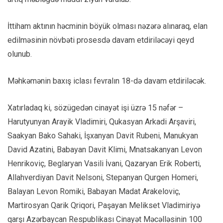
İttiham aktının həcminin böyük olması nəzərə alınaraq, elan
edilməsinin növbəti prosesdə davam etdiriləcəyi qeyd
olunub.
Məhkəmənin baxış iclası fevralın 18-də davam etdiriləcək.
Xatırladaq ki, sözügedən cinayət işi üzrə 15 nəfər –
Harutyunyan Arayik Vladimiri, Qukasyan Arkadi Arşaviri,
Saakyan Bako Sahaki, İşxanyan Davit Rubeni, Manukyan
David Azatini, Babayan Davit Klimi, Mnatsakanyan Levon
Henrikoviç, Beglaryan Vasili İvani, Qazaryan Erik Roberti,
Allahverdiyan Davit Nelsoni, Stepanyan Qurgen Homeri,
Balayan Levon Romiki, Babayan Madat Arakeloviç,
Martirosyan Qarik Qriqori, Paşayan Melikset Vladimiriyə
qarşı Azərbaycan Respublikası Cinayət Məcəlləsinin 100