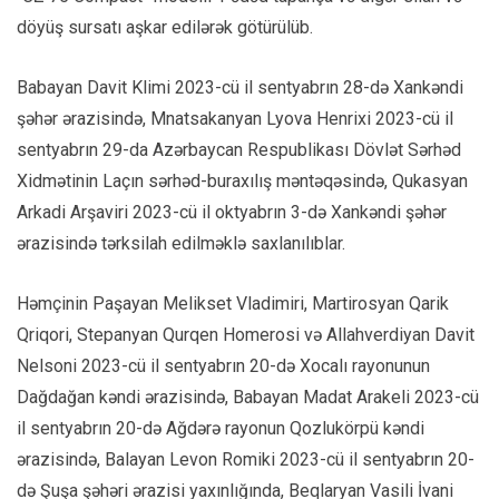
döyüş sursatı aşkar edilərək götürülüb.
Babayan Davit Klimi 2023-cü il sentyabrın 28-də Xankəndi
şəhər ərazisində, Mnatsakanyan Lyova Henrixi 2023-cü il
sentyabrın 29-da Azərbaycan Respublikası Dövlət Sərhəd
Xidmətinin Laçın sərhəd-buraxılış məntəqəsində, Qukasyan
Arkadi Arşaviri 2023-cü il oktyabrın 3-də Xankəndi şəhər
ərazisində tərksilah edilməklə saxlanılıblar.
Həmçinin Paşayan Melikset Vladimiri, Martirosyan Qarik
Qriqori, Stepanyan Qurqen Homerosi və Allahverdiyan Davit
Nelsoni 2023-cü il sentyabrın 20-də Xocalı rayonunun
Dağdağan kəndi ərazisində, Babayan Madat Arakeli 2023-cü
il sentyabrın 20-də Ağdərə rayonun Qozlukörpü kəndi
ərazisində, Balayan Levon Romiki 2023-cü il sentyabrın 20-
də Şuşa şəhəri ərazisi yaxınlığında, Beqlaryan Vasili İvani