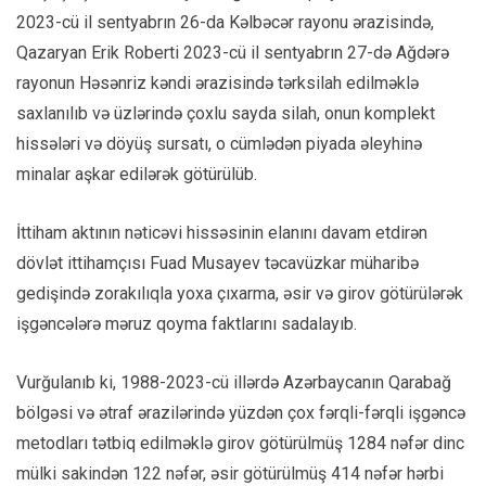
2023-cü il sentyabrın 26-da Kəlbəcər rayonu ərazisində,
Qazaryan Erik Roberti 2023-cü il sentyabrın 27-də Ağdərə
rayonun Həsənriz kəndi ərazisində tərksilah edilməklə
saxlanılıb və üzlərində çoxlu sayda silah, onun komplekt
hissələri və döyüş sursatı, o cümlədən piyada əleyhinə
minalar aşkar edilərək götürülüb.
İttiham aktının nəticəvi hissəsinin elanını davam etdirən
dövlət ittihamçısı Fuad Musayev təcavüzkar müharibə
gedişində zorakılıqla yoxa çıxarma, əsir və girov götürülərək
işgəncələrə məruz qoyma faktlarını sadalayıb.
Vurğulanıb ki, 1988-2023-cü illərdə Azərbaycanın Qarabağ
bölgəsi və ətraf ərazilərində yüzdən çox fərqli-fərqli işgəncə
metodları tətbiq edilməklə girov götürülmüş 1284 nəfər dinc
mülki sakindən 122 nəfər, əsir götürülmüş 414 nəfər hərbi