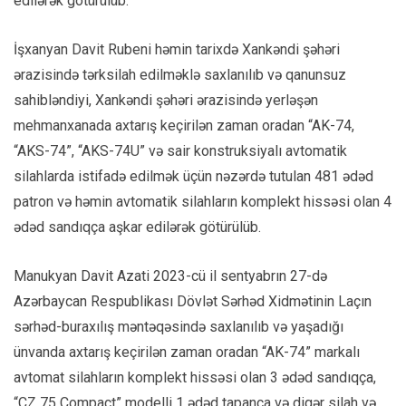
edilərək götürülüb.
İşxanyan Davit Rubeni həmin tarixdə Xankəndi şəhəri
ərazisində tərksilah edilməklə saxlanılıb və qanunsuz
sahibləndiyi, Xankəndi şəhəri ərazisində yerləşən
mehmanxanada axtarış keçirilən zaman oradan “AK-74,
“AKS-74”, “AKS-74U” və sair konstruksiyalı avtomatik
silahlarda istifadə edilmək üçün nəzərdə tutulan 481 ədəd
patron və həmin avtomatik silahların komplekt hissəsi olan 4
ədəd sandıqça aşkar edilərək götürülüb.
Manukyan Davit Azati 2023-cü il sentyabrın 27-də
Azərbaycan Respublikası Dövlət Sərhəd Xidmətinin Laçın
sərhəd-buraxılış məntəqəsində saxlanılıb və yaşadığı
ünvanda axtarış keçirilən zaman oradan “AK-74” markalı
avtomat silahların komplekt hissəsi olan 3 ədəd sandıqça,
“CZ 75 Compact” modelli 1 ədəd tapança və digər silah və