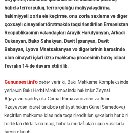
habelə terrorçuluq, terrorçuluğu maliyyələşdirmə,
hakimiyyəti zorla ələ keçirmə, onu zorla saxlama və digər
çoxsaylı cinayətlər törətməkdə təqsirləndirilən Ermənistan
Respublikasının vətəndaşları Arayik Harutyunyan, Arkadi
Qukasyan, Bako Sahakyan, Davit İşxanyan, Davit
Babayan, Lyova Mnatsakanyan və digərlərinin barəsində
olan cinayəti işləri üzrə məhkəmə prosesinin baxış iclası
fevralın 14-də davam etdirilib.
Gununsesi.info
xəbər verir ki, Bakı Məhkəmə Kompleksində
yerləşən Bakı Hərbi Məhkəməsində hakimlər Zeynal
Ağayevin sədrliyi ilə, Camal Ramazanovdan və Anar
Rzayevdən ibarət tərkibdə (ehtiyat hakim Günel Səmədova)
keçirilən məhkəmə iclasında təqsirləndirilən şəxslərin hər biri
bildikləri dildə tərcüməçi, habelə müdafiələri üçün vəkillərlə
təmin olunub.