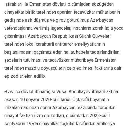
iştirakları ilə Ermənistan dövləti, o cümlədən sözügedən
cinayətkar birlik tərəfindən aparılan təcavüzkar müharibənin
gedişində əsir düşmüş və girov götürülmüş Azərbaycan
vətəndaşlarına verilmiş işgəncələr, insanların zorakılıqla yoxa
çıxarılması, Azərbaycan Respublikası Silahlı Qüvvələri
tərəfindən lokal xarakterli antiterror əməliyyatlarının
başlanılmasını qaçılmaz edən hallar, habelə təqsirləndirilən
şəxslərin tutulması və təcavüzkar müharibəyə Ermənistan
tərəfindən muzdlu döyüşçülərin cəlb edilməsi faktlarına dair
epizodlar elan edilib.
Əvvəlcə dövlət ittihamçısı Vüsal Abdullayev ittiham aktına
əsasən 10 noyabr 2020-ci il tarixli Üçtərəfli bəyanatın
imzalanmasından sonra Azərbaycan ərazisində törədilən
cinayət faktları üzrə epizodları, o cümlədən 2023-cü il
sentyabrın 19-da cinayətkar təşkilat tərəfindən artilleriya