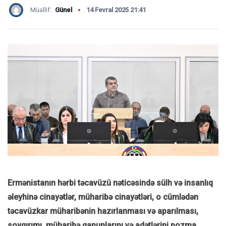
Müəllif:
Günel
14 Fevral 2025 21:41
Ermənistanın hərbi təcavüzü nəticəsində sülh və insanlıq
əleyhinə cinayətlər, müharibə cinayətləri, o cümlədən
təcavüzkar müharibənin hazırlanması və aparılması,
soyqırımı, müharibə qanunlarını və adətlərini pozma,