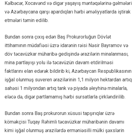
Kəlbəcər, Xocavənd və digər yaşayış məntəqələrinə gəlmələri
və Azərbaycana qarşı apardıqları hərbi əməliyyatlarda iştirak
etmələri təmin edilib.
Bundan sonra çıxış edən Baş Prokurorluğun Dövlət
ittihamının müdafiəsi üzrə idarənin rəisi Nəsir Bayramov və
döv təcavüzkar müharibə gedişində ərazilərin minalanması,
mina partlayışı yolu ilə təcavüzün davam etdirilməsi
faktlarını elan edərək bildirib ki, Azərbaycan Respublikasının
işğal olunmuş suveren ərazilərinin 1,1 milyon hektardan artıq
sahəsi 1 milyondan artıq tank və piyada əleyhinə minalarla,
eləcə də, digər partlamamış hərbi sursatlarla çirkləndirilib.
Bundan sonra Baş prokurorun xüsusi tapşırıqlar üzrə
köməkçisi Tuqay Rəhimli təcavüzkar müharibənin davamı
kimi işğal olunmuş ərazilərdə erməniəsilli mülki şəxslərin