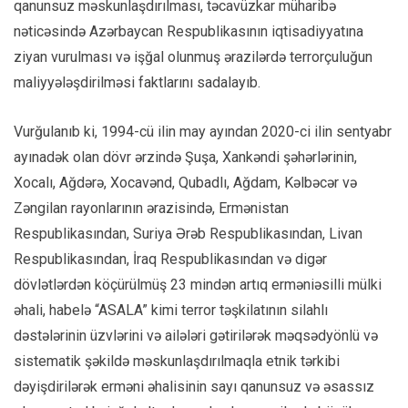
qanunsuz məskunlaşdırılması, təcavüzkar müharibə
nəticəsində Azərbaycan Respublikasının iqtisadiyyatına
ziyan vurulması və işğal olunmuş ərazilərdə terrorçuluğun
maliyyələşdirilməsi faktlarını sadalayıb.
Vurğulanıb ki, 1994-cü ilin may ayından 2020-ci ilin sentyabr
ayınadək olan dövr ərzində Şuşa, Xankəndi şəhərlərinin,
Xocalı, Ağdərə, Xocavənd, Qubadlı, Ağdam, Kəlbəcər və
Zəngilan rayonlarının ərazisində, Ermənistan
Respublikasından, Suriya Ərəb Respublikasından, Livan
Respublikasından, İraq Respublikasından və digər
dövlətlərdən köçürülmüş 23 mindən artıq erməniəsilli mülki
əhali, habelə “ASALA” kimi terror təşkilatının silahlı
dəstələrinin üzvlərini və ailələri gətirilərək məqsədyönlü və
sistematik şəkildə məskunlaşdırılmaqla etnik tərkibi
dəyişdirilərək erməni əhalisinin sayı qanunsuz və əsassız