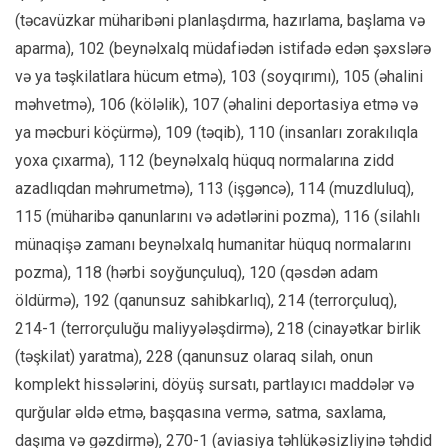
(təcavüzkar müharibəni planlaşdırma, hazırlama, başlama və
aparma), 102 (beynəlxalq müdafiədən istifadə edən şəxslərə
və ya təşkilatlara hücum etmə), 103 (soyqırımı), 105 (əhalini
məhvetmə), 106 (köləlik), 107 (əhalini deportasiya etmə və
ya məcburi köçürmə), 109 (təqib), 110 (insanları zorakılıqla
yoxa çıxarma), 112 (beynəlxalq hüquq normalarına zidd
azadlıqdan məhrumetmə), 113 (işgəncə), 114 (muzdluluq),
115 (müharibə qanunlarını və adətlərini pozma), 116 (silahlı
münaqişə zamanı beynəlxalq humanitar hüquq normalarını
pozma), 118 (hərbi soyğunçuluq), 120 (qəsdən adam
öldürmə), 192 (qanunsuz sahibkarlıq), 214 (terrorçuluq),
214-1 (terrorçuluğu maliyyələşdirmə), 218 (cinayətkar birlik
(təşkilat) yaratma), 228 (qanunsuz olaraq silah, onun
komplekt hissələrini, döyüş sursatı, partlayıcı maddələr və
qurğular əldə etmə, başqasına vermə, satma, saxlama,
daşıma və gəzdirmə), 270-1 (aviasiya təhlükəsizliyinə təhdid