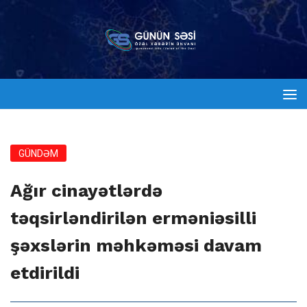
GÜNDƏM
Ağır cinayətlərdə
təqsirləndirilən erməniəsilli
şəxslərin məhkəməsi davam
etdirildi