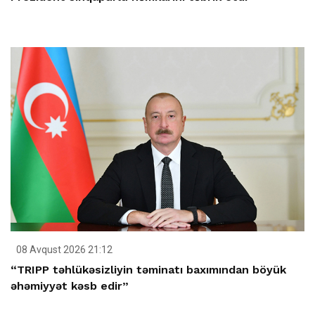
08 Avqust 2026 21:12
“TRIPP təhlükəsizliyin təminatı baxımından böyük
əhəmiyyət kəsb edir”