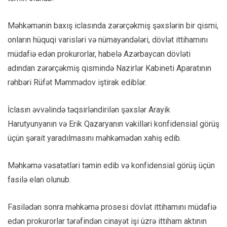
Məhkəmənin baxış iclasında zərərçəkmiş şəxslərin bir qismi,
onların hüquqi varisləri və nümayəndələri, dövlət ittihamını
müdafiə edən prokurorlar, habelə Azərbaycan dövləti
adından zərərçəkmiş qismində Nazirlər Kabineti Aparatının
rəhbəri Rüfət Məmmədov iştirak ediblər.
İclasın əvvəlində təqsirləndirilən şəxslər Arayik
Harutyunyanın və Erik Qazaryanın vəkilləri konfidensial görüş
üçün şərait yaradılmasını məhkəmədən xahiş edib.
Məhkəmə vəsatətləri təmin edib və konfidensial görüş üçün
fasilə elan olunub.
Fasilədən sonra məhkəmə prosesi dövlət ittihamını müdafiə
edən prokurorlar tərəfindən cinayət işi üzrə ittiham aktının