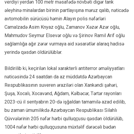
verdiyi yerdən 100 metr məsafədə növbəti digər tank
əleyhinə minalardan birinin partlayışına məruz qalıb, nəticədə
avtomobilin sürücüsü həmin Alayın polis nəfərləri
Camalzadə Asim Knyaz oğlu, Zamanov Xəzər Azər oğlu,
Mahmudov Seymur Elsevər oğlu və Şirinov Ramil Arif oğlu
sağlamlığa ağır zərər vurmaya aid xəsarətlər alaraq hadisə
yerində qəsdən öldürülüblər.
Bildirilib ki, keçirilən lokal xarakterli antiterror əməliyyatları
nəticəsində 24 saatdan da az müddətdə Azərbaycan
Respublikasının suveren əraziləri olan Xankəndi şəhəri,
Şuşa, Xocalı, Xocavənd, Ağdam, Kəlbəcər, Tərtər rayonları
2023-cü il sentyabrın 20-də işğaldan tamamilə azad edilib,
bu zaman ümumilikdə Azərbaycan Respublikası Silahlı
Qüvvələrinin 205 nəfər hərbi qulluqçusu qəsdən öldürülüb,
1004 nəfər hərbi qulluqçusuna müxtəlif dərəcəli bədən