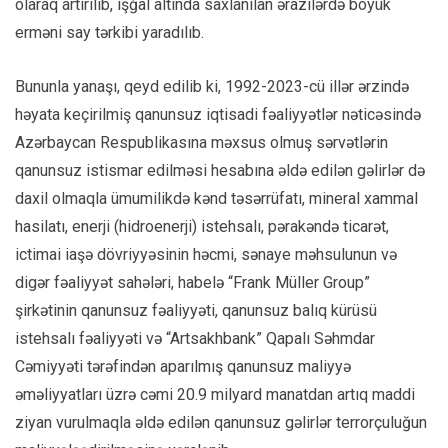
olaraq artırılıb, işğal altında saxlanılan ərazilərdə böyük
erməni say tərkibi yaradılıb.
Bununla yanaşı, qeyd edilib ki, 1992-2023-cü illər ərzində
həyata keçirilmiş qanunsuz iqtisadi fəaliyyətlər nəticəsində
Azərbaycan Respublikasına məxsus olmuş sərvətlərin
qanunsuz istismar edilməsi hesabına əldə edilən gəlirlər də
daxil olmaqla ümumilikdə kənd təsərrüfatı, mineral xammal
hasilatı, enerji (hidroenerji) istehsalı, pərakəndə ticarət,
ictimai iaşə dövriyyəsinin həcmi, sənaye məhsulunun və
digər fəaliyyət sahələri, habelə “Frank Müller Group”
şirkətinin qanunsuz fəaliyyəti, qanunsuz balıq kürüsü
istehsalı fəaliyyəti və “Artsakhbank” Qapalı Səhmdar
Cəmiyyəti tərəfindən aparılmış qanunsuz maliyyə
əməliyyatları üzrə cəmi 20.9 milyard manatdan artıq maddi
ziyan vurulmaqla əldə edilən qanunsuz gəlirlər terrorçuluğun