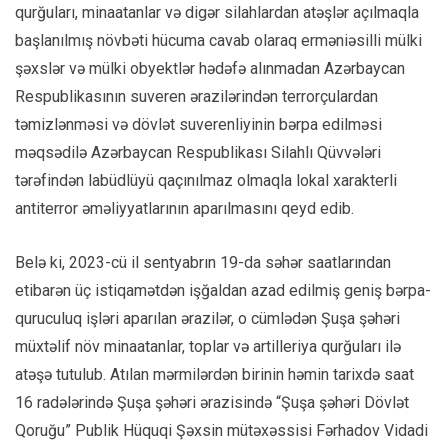
qurğuları, minaatanlar və digər silahlardan atəşlər açılmaqla
başlanılmış növbəti hücuma cavab olaraq erməniəsilli mülki
şəxslər və mülki obyektlər hədəfə alınmadan Azərbaycan
Respublikasının suveren ərazilərindən terrorçulardan
təmizlənməsi və dövlət suverenliyinin bərpa edilməsi
məqsədilə Azərbaycan Respublikası Silahlı Qüvvələri
tərəfindən labüdlüyü qaçınılmaz olmaqla lokal xarakterli
antiterror əməliyyatlarının aparılmasını qeyd edib.
Belə ki, 2023-cü il sentyabrın 19-da səhər saatlarından
etibarən üç istiqamətdən işğaldan azad edilmiş geniş bərpa-
quruculuq işləri aparılan ərazilər, o cümlədən Şuşa şəhəri
müxtəlif növ minaatanlar, toplar və artilleriya qurğuları ilə
atəşə tutulub. Atılan mərmilərdən birinin həmin tarixdə saat
16 radələrində Şuşa şəhəri ərazisində “Şuşa şəhəri Dövlət
Qoruğu” Publik Hüquqi Şəxsin mütəxəssisi Fərhadov Vidadi