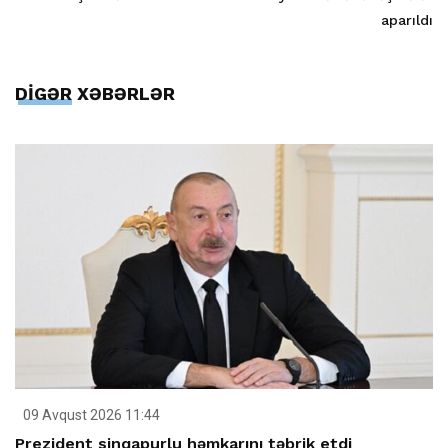
aparıldı
DİGƏR XƏBƏRLƏR
09 Avqust 2026 11:44
Prezident sinqapurlu həmkarını təbrik etdi