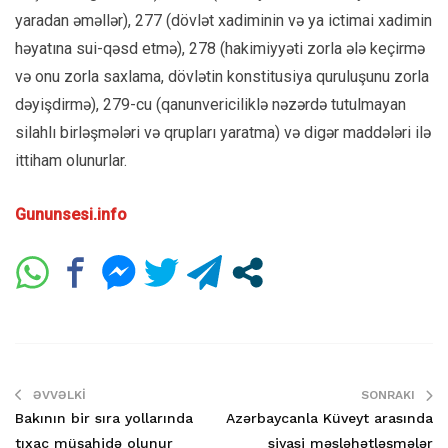
yaradan əməllər), 277 (dövlət xadiminin və ya ictimai xadimin
həyatına sui-qəsd etmə), 278 (hakimiyyəti zorla ələ keçirmə
və onu zorla saxlama, dövlətin konstitusiya quruluşunu zorla
dəyişdirmə), 279-cu (qanunvericiliklə nəzərdə tutulmayan
silahlı birləşmələri və qrupları yaratma) və digər maddələri ilə
ittiham olunurlar.
Gununsesi.info
ƏVVƏLKI
SONRAKI
Bakının bir sıra yollarında
Azərbaycanla Küveyt arasında
tıxac müşahidə olunur
siyasi məsləhətləşmələr