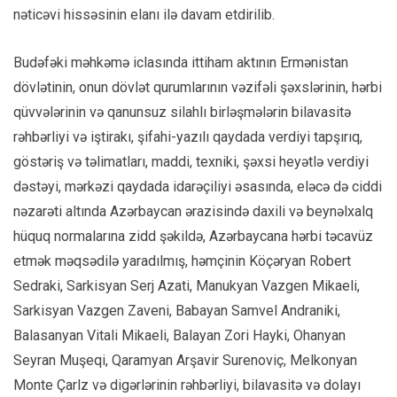
nəticəvi hissəsinin elanı ilə davam etdirilib.
Budəfəki məhkəmə iclasında ittiham aktının Ermənistan
dövlətinin, onun dövlət qurumlarının vəzifəli şəxslərinin, hərbi
qüvvələrinin və qanunsuz silahlı birləşmələrin bilavasitə
rəhbərliyi və iştirakı, şifahi-yazılı qaydada verdiyi tapşırıq,
göstəriş və təlimatları, maddi, texniki, şəxsi heyətlə verdiyi
dəstəyi, mərkəzi qaydada idarəçiliyi əsasında, eləcə də ciddi
nəzarəti altında Azərbaycan ərazisində daxili və beynəlxalq
hüquq normalarına zidd şəkildə, Azərbaycana hərbi təcavüz
etmək məqsədilə yaradılmış, həmçinin Köçəryan Robert
Sedraki, Sarkisyan Serj Azati, Manukyan Vazgen Mikaeli,
Sarkisyan Vazgen Zaveni, Babayan Samvel Andraniki,
Balasanyan Vitali Mikaeli, Balayan Zori Hayki, Ohanyan
Seyran Muşeqi, Qaramyan Arşavir Surenoviç, Melkonyan
Monte Çarlz və digərlərinin rəhbərliyi, bilavasitə və dolayı