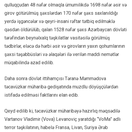
qulluqçudan 48 nəfər olmaqla ümumilikdə 1698 nəfər əsir və
girov götürülmüş şəxslərdən 170 nəfər şəxs saxlanıldığı
yerdə işgəncələr və qeyri-insani rəftar tətbiq edilməklə
qəsdən öldürülüb, qalan 1528 nəfər şəxs Azərbaycan dövləti
tərəfindən beynəlxalq təşkilatlar vasitəsilə görülmüş
tədbirlər, eləcə də hərbi əsir və girovların yaxın qohumlarının
şəxsi təşəbbüsləri və əlaqələri ilə verilən maddi nemətlər
müqabilində azad edilib.
Daha sonra dövlət ittihamçısı Təranə Məmmədova
təcavüzkar müharibə gedişatında muzdlu döyüşçülərdən
istifadə edilməsi faktlarını elan edib.
Qeyd edilib ki, təcavüzkar müharibəyə hazırlıq məqsədilə
Vartanov Vladimir (Vova) Levanoviç yaratdığı “VoMa” adlı
terror təşkilatının, habelə Fransa, Livan, Suriya Ərəb