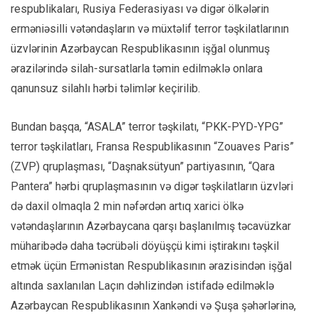
respublikaları, Rusiya Federasiyası və digər ölkələrin
erməniəsilli vətəndaşların və müxtəlif terror təşkilatlarının
üzvlərinin Azərbaycan Respublikasının işğal olunmuş
ərazilərində silah-sursatlarla təmin edilməklə onlara
qanunsuz silahlı hərbi təlimlər keçirilib.
Bundan başqa, “ASALA” terror təşkilatı, “PKK-PYD-YPG”
terror təşkilatları, Fransa Respublikasının “Zouaves Paris”
(ZVP) qruplaşması, “Daşnaksütyun” partiyasının, “Qara
Pantera” hərbi qruplaşmasının və digər təşkilatların üzvləri
də daxil olmaqla 2 min nəfərdən artıq xarici ölkə
vətəndaşlarının Azərbaycana qarşı başlanılmış təcavüzkar
müharibədə daha təcrübəli döyüşçü kimi iştirakını təşkil
etmək üçün Ermənistan Respublikasının ərazisindən işğal
altında saxlanılan Laçın dəhlizindən istifadə edilməklə
Azərbaycan Respublikasının Xankəndi və Şuşa şəhərlərinə,