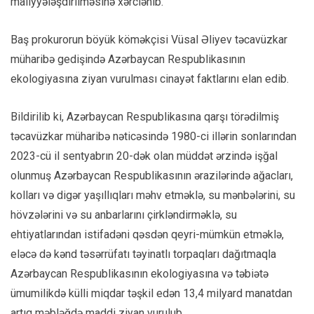
maliyyələşdirilməsinə xərclənib.
Baş prokurorun böyük köməkçisi Vüsal Əliyev təcavüzkar
müharibə gedişində Azərbaycan Respublikasının
ekologiyasına ziyan vurulması cinayət faktlarını elan edib.
Bildirilib ki, Azərbaycan Respublikasına qarşı törədilmiş
təcavüzkar müharibə nəticəsində 1980-ci illərin sonlarından
2023-cü il sentyabrın 20-dək olan müddət ərzində işğal
olunmuş Azərbaycan Respublikasının ərazilərində ağacları,
kolları və digər yaşıllıqları məhv etməklə, su mənbələrini, su
hövzələrini və su anbarlarını çirkləndirməklə, su
ehtiyatlarından istifadəni qəsdən qeyri-mümkün etməklə,
eləcə də kənd təsərrüfatı təyinatlı torpaqları dağıtmaqla
Azərbaycan Respublikasının ekologiyasına və təbiətə
ümumilikdə külli miqdar təşkil edən 13,4 milyard manatdan
artıq məbləğdə maddi ziyan vurulub.