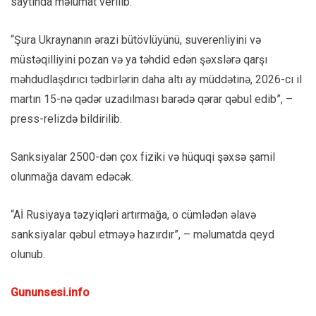
saytında məlumat verilib.
“Şura Ukraynanın ərazi bütövlüyünü, suverenliyini və
müstəqilliyini pozan və ya təhdid edən şəxslərə qarşı
məhdudlaşdırıcı tədbirlərin daha altı ay müddətinə, 2026-cı il
martın 15-nə qədər uzadılması barədə qərar qəbul edib”, –
press-relizdə bildirilib.
Sanksiyalar 2500-dən çox fiziki və hüquqi şəxsə şamil
olunmağa davam edəcək.
“Aİ Rusiyaya təzyiqləri artırmağa, o cümlədən əlavə
sanksiyalar qəbul etməyə hazırdır”, – məlumatda qeyd
olunub.
Gununsesi.info