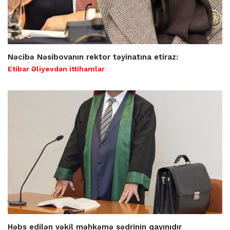
Nəcibə Nəsibovanın rektor təyinatına etiraz:
Etibar Əliyevdən ittihamlar
Həbs edilən vəkil məhkəmə sədrinin qayınıdır