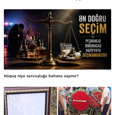
Hüquq niyə sərxoşluğu bəhanə saymır?