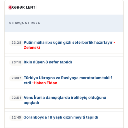
XƏBƏR LENTI
08 AVQUST 2026
Putin müharibə üçün gizli səfərbərlik hazırlayır
-
23:28
Zelenski
İtkin düşən 8 nəfər tapıldı
23:18
Türkiyə Ukrayna və Rusiyaya moratorium təklif
23:07
etdi
-Hakan Fidan
Vens İranla danışıqlarda irəliləyiş olduğunu
22:51
açıqladı
Goranboyda 18 yaşlı qızın meyiti tapıldı
22:45