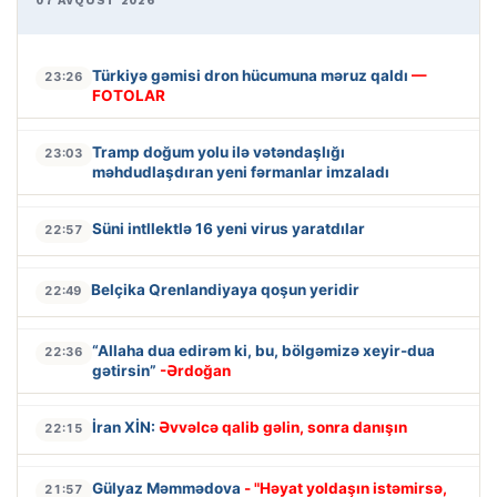
07 AVQUST 2026
Türkiyə gəmisi dron hücumuna məruz qaldı
—
23:26
FOTOLAR
Tramp doğum yolu ilə vətəndaşlığı
23:03
məhdudlaşdıran yeni fərmanlar imzaladı
Süni intllektlə 16 yeni virus yaratdılar
22:57
Belçika Qrenlandiyaya qoşun yeridir
22:49
“Allaha dua edirəm ki, bu, bölgəmizə xeyir-dua
22:36
gətirsin”
-Ərdoğan
İran XİN:
Əvvəlcə qalib gəlin, sonra danışın
22:15
Gülyaz Məmmədova
- "Həyat yoldaşın istəmirsə,
21:57