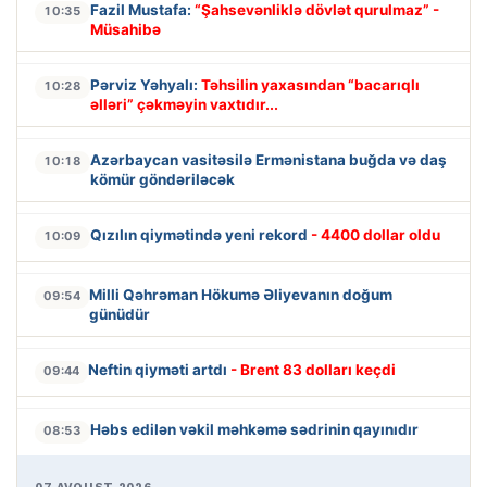
Fazil Mustafa:
“Şahsevənliklə dövlət qurulmaz” -
10:35
Müsahibə
Pərviz Yəhyalı:
Təhsilin yaxasından “bacarıqlı
10:28
əlləri” çəkməyin vaxtıdır...
Azərbaycan vasitəsilə Ermənistana buğda və daş
10:18
kömür göndəriləcək
Qızılın qiymətində yeni rekord
- 4400 dollar oldu
10:09
Milli Qəhrəman Hökumə Əliyevanın doğum
09:54
günüdür
Neftin qiyməti artdı
- Brent 83 dolları keçdi
09:44
Həbs edilən vəkil məhkəmə sədrinin qayınıdır
08:53