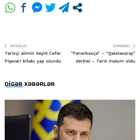
ƏVVƏLKI
SONRAKI
Tarixçi alimin Seyid Cəfər
“Fənərbaxça” – “Qalatasaray”
Pişəvəri kitabı çap olundu
derbisi – Tarix məlum oldu
DİGƏR XƏBƏRLƏR