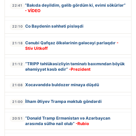
“Bakıda deyildim, gəlib gördüm ki, evimi sökürlər”
22:41
- VİDEO
Co Baydenin səhhəti pisləşdi
22:10
Cənubi Qafqaz ölkələrinin gələcəyi parlaqdır
-
21:18
Stiv Uitkoff
“TRIPP təhlükəsizliyin təminatı baxımından böyük
21:12
əhəmiyyət kəsb edir”
-Prezident
Xocavənddə buldozer minaya düşdü
21:08
İlham Əliyev Trampa məktub göndərdi
21:00
“Donald Tramp Ermənistan və Azərbaycan
20:51
arasında sülhə nail olub”
-Rubio