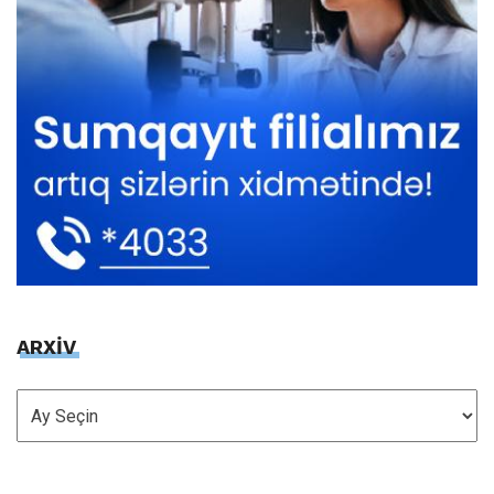
ARXİV
ARXİV