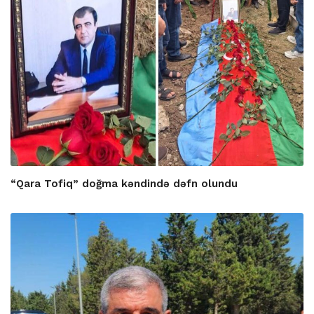
“Qara Tofiq” doğma kəndində dəfn olundu