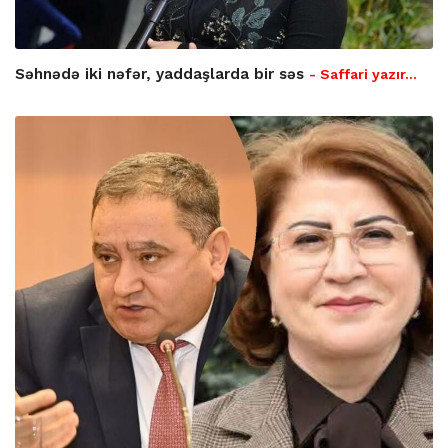
Səhnədə iki nəfər, yaddaşlarda bir səs
- Saffari yazır…