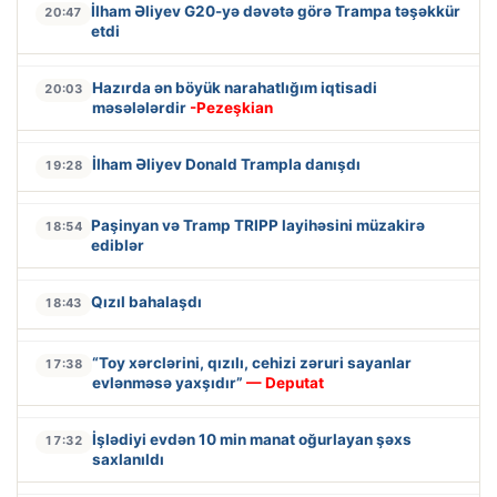
İlham Əliyev G20-yə dəvətə görə Trampa təşəkkür
20:47
etdi
Hazırda ən böyük narahatlığım iqtisadi
20:03
məsələlərdir
-Pezeşkian
İlham Əliyev Donald Trampla danışdı
19:28
Paşinyan və Tramp TRIPP layihəsini müzakirə
18:54
ediblər
Qızıl bahalaşdı
18:43
“Toy xərclərini, qızılı, cehizi zəruri sayanlar
17:38
evlənməsə yaxşıdır”
— Deputat
İşlədiyi evdən 10 min manat oğurlayan şəxs
17:32
saxlanıldı