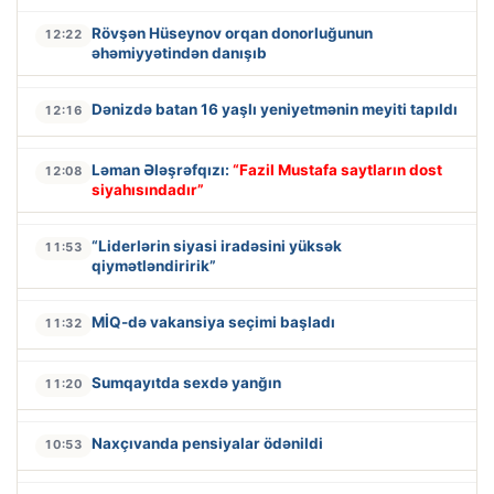
Rövşən Hüseynov orqan donorluğunun
12:22
əhəmiyyətindən danışıb
Dənizdə batan 16 yaşlı yeniyetmənin meyiti tapıldı
12:16
Ləman Ələşrəfqızı:
“Fazil Mustafa saytların dost
12:08
siyahısındadır”
“Liderlərin siyasi iradəsini yüksək
11:53
qiymətləndiririk”
MİQ-də vakansiya seçimi başladı
11:32
Sumqayıtda sexdə yanğın
11:20
Naxçıvanda pensiyalar ödənildi
10:53