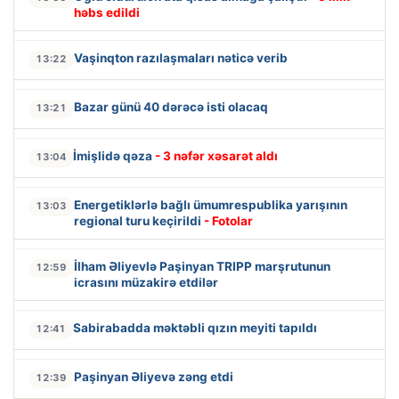
həbs edildi
Vaşinqton razılaşmaları nəticə verib
13:22
Bazar günü 40 dərəcə isti olacaq
13:21
İmişlidə qəza
- 3 nəfər xəsarət aldı
13:04
Energetiklərlə bağlı ümumrespublika yarışının
13:03
regional turu keçirildi
- Fotolar
İlham Əliyevlə Paşinyan TRIPP marşrutunun
12:59
icrasını müzakirə etdilər
Sabirabadda məktəbli qızın meyiti tapıldı
12:41
Paşinyan Əliyevə zəng etdi
12:39