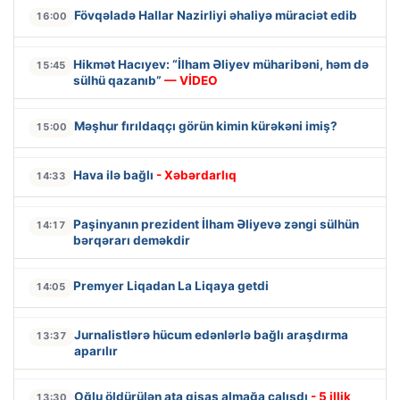
Fövqəladə Hallar Nazirliyi əhaliyə müraciət edib
16:00
Hikmət Hacıyev: “İlham Əliyev müharibəni, həm də
15:45
sülhü qazanıb”
— VİDEO
Məşhur fırıldaqçı görün kimin kürəkəni imiş?
15:00
Hava ilə bağlı
- Xəbərdarlıq
14:33
Paşinyanın prezident İlham Əliyevə zəngi sülhün
14:17
bərqərarı deməkdir
Premyer Liqadan La Liqaya getdi
14:05
Jurnalistlərə hücum edənlərlə bağlı araşdırma
13:37
aparılır
Oğlu öldürülən ata qisas almağa çalışdı
- 5 illik
13:30