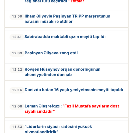
regional turu keçirildi
- Fotolar
İlham Əliyevlə Paşinyan TRIPP marşrutunun
12:59
icrasını müzakirə etdilər
Sabirabadda məktəbli qızın meyiti tapıldı
12:41
Paşinyan Əliyevə zəng etdi
12:39
Rövşən Hüseynov orqan donorluğunun
12:22
əhəmiyyətindən danışıb
Dənizdə batan 16 yaşlı yeniyetmənin meyiti tapıldı
12:16
Ləman Ələşrəfqızı:
“Fazil Mustafa saytların dost
12:08
siyahısındadır”
“Liderlərin siyasi iradəsini yüksək
11:53
qiymətləndiririk”