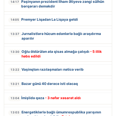
Paşinyanın prezident İlham Əliyevə zəngi sülhün
14:17
bərqərarı deməkdir
Premyer Liqadan La Liqaya getdi
14:05
Jurnalistlərə hücum edənlərlə bağlı araşdırma
13:37
aparılır
Oğlu öldürülən ata qisas almağa çalışdı
- 5 illik
13:30
həbs edildi
Vaşinqton razılaşmaları nəticə verib
13:22
Bazar günü 40 dərəcə isti olacaq
13:21
İmişlidə qəza
- 3 nəfər xəsarət aldı
13:04
Energetiklərlə bağlı ümumrespublika yarışının
13:03