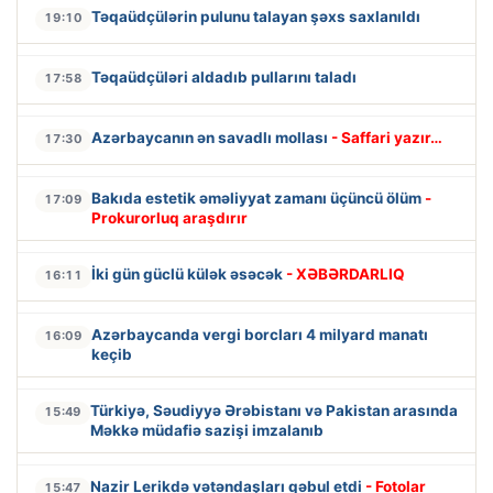
Təqaüdçülərin pulunu talayan şəxs saxlanıldı
19:10
Təqaüdçüləri aldadıb pullarını taladı
17:58
Azərbaycanın ən savadlı mollası
- Saffari yazır…
17:30
Bakıda estetik əməliyyat zamanı üçüncü ölüm
-
17:09
Prokurorluq araşdırır
İki gün güclü külək əsəcək
- XƏBƏRDARLIQ
16:11
Azərbaycanda vergi borcları 4 milyard manatı
16:09
keçib
Türkiyə, Səudiyyə Ərəbistanı və Pakistan arasında
15:49
Məkkə müdafiə sazişi imzalanıb
Nazir Lerikdə vətəndaşları qəbul etdi
- Fotolar
15:47