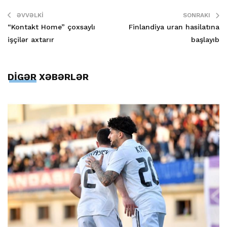
ƏVVƏLKI
SONRAKI
“Kontakt Home” çoxsaylı
Finlandiya uran hasilatına
işçilər axtarır
başlayıb
DİGƏR XƏBƏRLƏR