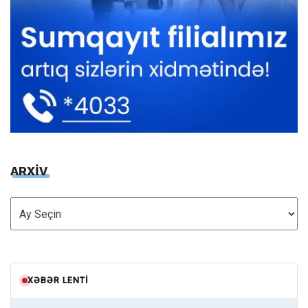
ARXİV
ARXİV
XƏBƏR LENTI