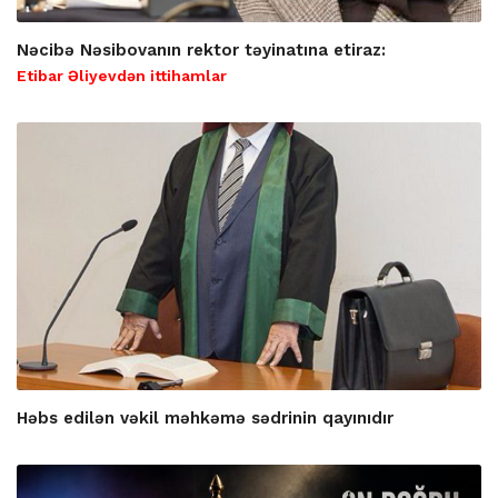
Nəcibə Nəsibovanın rektor təyinatına etiraz:
Etibar Əliyevdən ittihamlar
Həbs edilən vəkil məhkəmə sədrinin qayınıdır