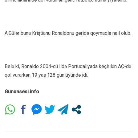
A.Gülər buna Kriştianu Ronaldonu geridə qoymaqla nail olub.
Belə ki, Ronaldo 2004-cü ildə Portuqaliyada keçirilən AÇ-də
qol vurarkən 19 yaş 128 günlüyündə idi.
Gununsesi.info