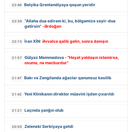
Belçika Qrenlandiyaya qoşun yeridir
22:49
“Allaha dua edirəm ki, bu, bölgəmizə xeyir-dua
22:36
gətirsin”
-Ərdoğan
İran XİN:
Əvvəlcə qalib gəlin, sonra danışın
22:15
Gülyaz Məmmədova
- "Həyat yoldaşın istəmirsə,
21:57
oxuma, nə məcburdur"
Bakı və Zəngilanda ağaclar qanunsuz kəsilib
21:47
Yeni Klinikanın direktor müavini işdən çıxarıldı
21:42
Laçında yanğın olub
21:21
Zelenski Serbiyaya getdi
20:50