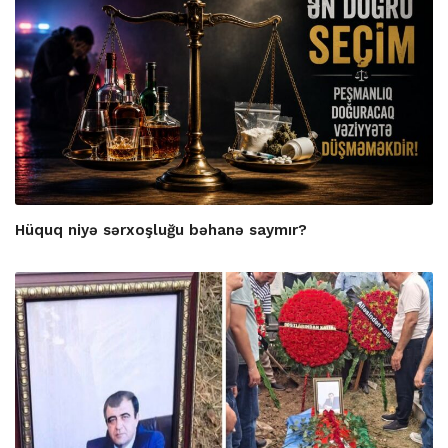
Hüquq niyə sərxoşluğu bəhanə saymır?