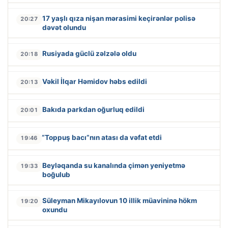
17 yaşlı qıza nişan mərasimi keçirənlər polisə
20:27
dəvət olundu
Rusiyada güclü zəlzələ oldu
20:18
Vəkil İlqar Həmidov həbs edildi
20:13
Bakıda parkdan oğurluq edildi
20:01
“Toppuş bacı”nın atası da vəfat etdi
19:46
Beyləqanda su kanalında çimən yeniyetmə
19:33
boğulub
Süleyman Mikayılovun 10 illik müavininə hökm
19:20
oxundu