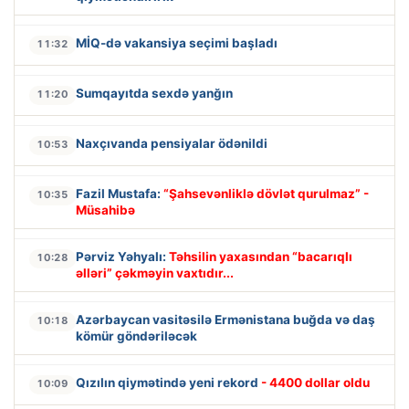
MİQ-də vakansiya seçimi başladı
11:32
Sumqayıtda sexdə yanğın
11:20
Naxçıvanda pensiyalar ödənildi
10:53
Fazil Mustafa:
“Şahsevənliklə dövlət qurulmaz” -
10:35
Müsahibə
Pərviz Yəhyalı:
Təhsilin yaxasından “bacarıqlı
10:28
əlləri” çəkməyin vaxtıdır...
Azərbaycan vasitəsilə Ermənistana buğda və daş
10:18
kömür göndəriləcək
Qızılın qiymətində yeni rekord
- 4400 dollar oldu
10:09