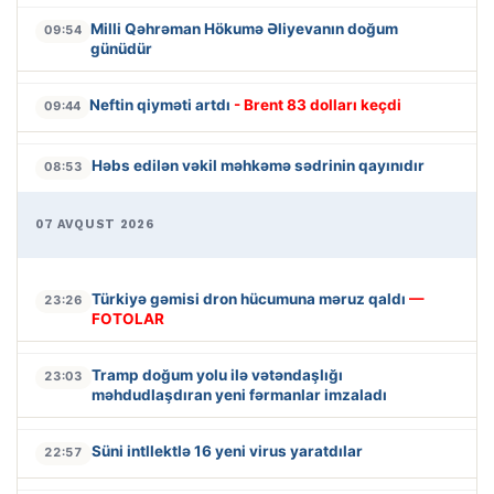
Milli Qəhrəman Hökumə Əliyevanın doğum
09:54
günüdür
Neftin qiyməti artdı
- Brent 83 dolları keçdi
09:44
Həbs edilən vəkil məhkəmə sədrinin qayınıdır
08:53
07 AVQUST 2026
Türkiyə gəmisi dron hücumuna məruz qaldı
—
23:26
FOTOLAR
Tramp doğum yolu ilə vətəndaşlığı
23:03
məhdudlaşdıran yeni fərmanlar imzaladı
Süni intllektlə 16 yeni virus yaratdılar
22:57