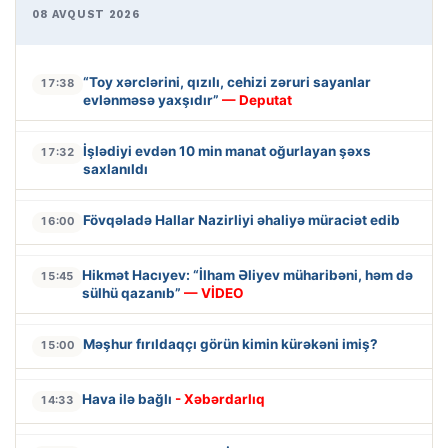
08 AVQUST 2026
“Toy xərclərini, qızılı, cehizi zəruri sayanlar
17:38
evlənməsə yaxşıdır”
— Deputat
İşlədiyi evdən 10 min manat oğurlayan şəxs
17:32
saxlanıldı
Fövqəladə Hallar Nazirliyi əhaliyə müraciət edib
16:00
Hikmət Hacıyev: “İlham Əliyev müharibəni, həm də
15:45
sülhü qazanıb”
— VİDEO
Məşhur fırıldaqçı görün kimin kürəkəni imiş?
15:00
Hava ilə bağlı
- Xəbərdarlıq
14:33