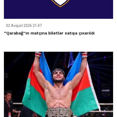
02 Avqust 2026 21:47
“Qarabağ”ın matçına biletlər satışa çıxarıldı