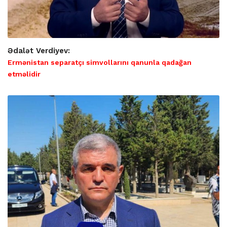
Ədalət Verdiyev:
Ermənistan separatçı simvollarını qanunla qadağan
etməlidir