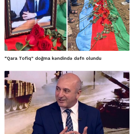
“Qara Tofiq” doğma kəndində dəfn olundu