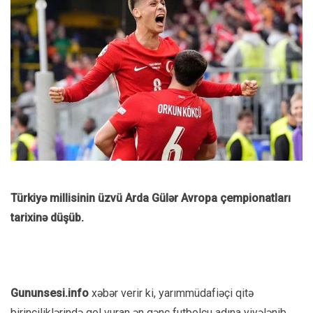
Türkiyə millisinin üzvü Arda Gülər Avropa çempionatları
tarixinə düşüb.
Gununsesi.info
xəbər verir ki, yarımmüdafiəçi qitə
birinciliklərində qol vuran ən gənc futbolçu adına yiyələnib.