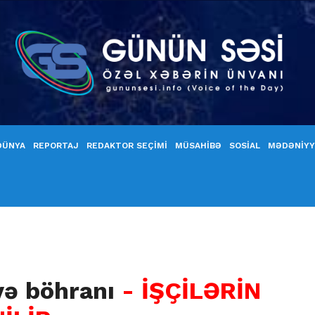
DÜNYA
REPORTAJ
REDAKTOR SEÇİMİ
MÜSAHİBƏ
SOSİAL
MƏDƏNİY
yə böhranı
- İŞÇİLƏRİN