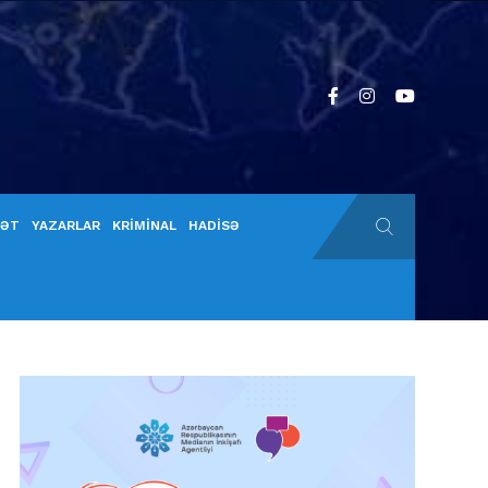
YƏT
YAZARLAR
KRİMİNAL
HADİSƏ