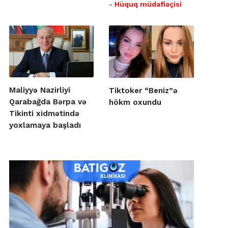
- Hüquq müdafiəçisi
Maliyyə Nazirliyi
Tiktoker “Beniz”ə
Qarabağda Bərpa və
hökm oxundu
Tikinti xidmətində
yoxlamaya başladı