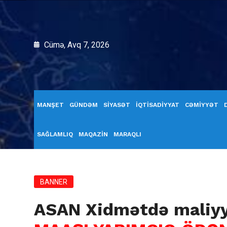
Cümə, Avq 7, 2026
MANŞET
GÜNDƏM
SİYASƏT
İQTİSADİYYAT
CƏMİYYƏT
SAĞLAMLIQ
MAQAZİN
MARAQLI
BANNER
ASAN Xidmətdə maliy