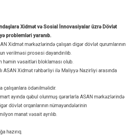
ndaşlara Xidmət və Sosial İnnovasiyalar üzrə Dövlət
yə problemləri yaranıb.
SAN Xidmət mərkəzlərində çalışan digər dövlət qurumlarının
un verilməsi prosesi dayandırılıb.
n həmin vəsaitləri bloklaması olub.
 ASAN Xidmət rəhbərliyi ilə Maliyyə Nazirliyi arasında
 çalışanlara ödənilməlidir.
n mart ayında qəbul olunmuş qərarlarla ASAN mərkəzlərində
gər dövlət orqanlarının nümayəndələrinin
ilyon manat vəsait ayrılıb.
ğa hazırıq.