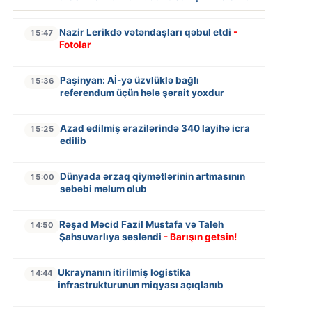
Nazir Lerikdə vətəndaşları qəbul etdi
-
15:47
Fotolar
Paşinyan: Aİ-yə üzvlüklə bağlı
15:36
referendum üçün hələ şərait yoxdur
Azad edilmiş ərazilərində 340 layihə icra
15:25
edilib
Dünyada ərzaq qiymətlərinin artmasının
15:00
səbəbi məlum olub
Rəşad Məcid Fazil Mustafa və Taleh
14:50
Şahsuvarlıya səsləndi
- Barışın getsin!
Ukraynanın itirilmiş logistika
14:44
infrastrukturunun miqyası açıqlanıb