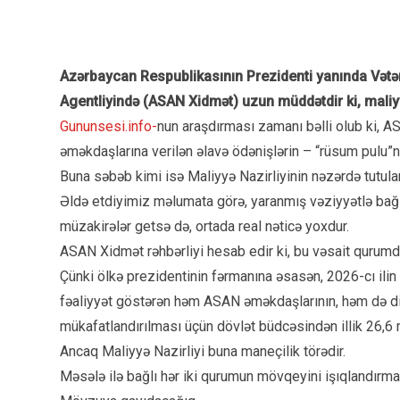
Azərbaycan Respublikasının Prezidenti yanında Vətə
Agentliyində (ASAN Xidmət) uzun müddətdir ki, maliy
Gununsesi.info-
nun araşdırması zamanı bəlli olub ki, A
əməkdaşlarına verilən əlavə ödənişlərin – “rüsum pulu”n
Buna səbəb kimi isə Maliyyə Nazirliyinin nəzərdə tutula
Əldə etdiyimiz məlumata görə, yaranmış vəziyyətlə bağlı
müzakirələr getsə də, ortada real nəticə yoxdur.
ASAN Xidmət rəhbərliyi hesab edir ki, bu vəsait qurumda
Çünki ölkə prezidentinin fərmanına əsasən, 2026-cı ili
fəaliyyət göstərən həm ASAN əməkdaşlarının, həm də di
mükafatlandırılması üçün dövlət büdcəsindən illik 26,6 m
Ancaq Maliyyə Nazirliyi buna maneçilik törədir.
Məsələ ilə bağlı hər iki qurumun mövqeyini işıqlandırma