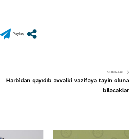
SONRAKI
Hərbidən qayıdıb əvvəlki vəzifəyə təyin oluna
biləcəklər