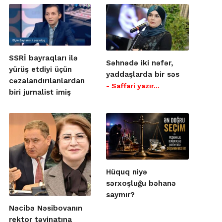
SSRİ bayraqları ilə
Səhnədə iki nəfər,
yürüş etdiyi üçün
yaddaşlarda bir səs
cəzalandırılanlardan
- Saffari yazır…
biri jurnalist imiş
Hüquq niyə
sərxoşluğu bəhanə
saymır?
Nəcibə Nəsibovanın
rektor təyinatına