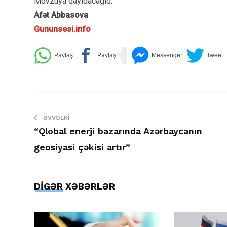
Mövzuya qayıdacağıq.
Afət Abbasova
Gununsesi.info
ƏVVƏLKI
“Qlobal enerji bazarında Azərbaycanın
geosiyasi çəkisi artır”
DİGƏR XƏBƏRLƏR