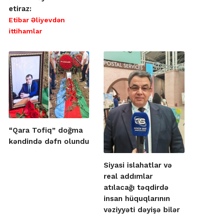
etiraz:
Etibar Əliyevdən
ittihamlar
“Qara Tofiq” doğma
kəndində dəfn olundu
Siyasi islahatlar və
real addımlar
atılacağı təqdirdə
insan hüquqlarının
vəziyyəti dəyişə bilər