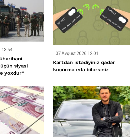
 13:54
07 Avqust 2026 12:01
üharibəni
Kartdan istədiyiniz qədər
üçün siyasi
köçürmə edə bilərsiniz
də yoxdur”