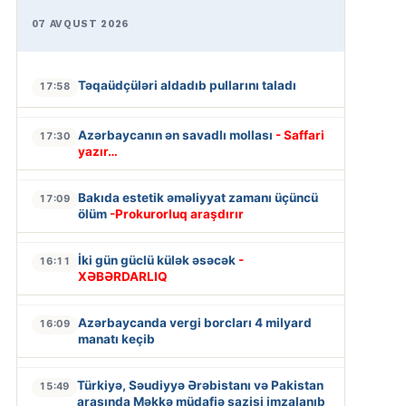
07 AVQUST 2026
Təqaüdçüləri aldadıb pullarını taladı
17:58
Azərbaycanın ən savadlı mollası
- Saffari
17:30
yazır…
Bakıda estetik əməliyyat zamanı üçüncü
17:09
ölüm
-Prokurorluq araşdırır
İki gün güclü külək əsəcək
-
16:11
XƏBƏRDARLIQ
Azərbaycanda vergi borcları 4 milyard
16:09
manatı keçib
Türkiyə, Səudiyyə Ərəbistanı və Pakistan
15:49
arasında Məkkə müdafiə sazişi imzalanıb