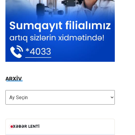
ARXİV
ARXİV
XƏBƏR LENTI