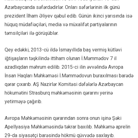
Azərbaycanda səfərdədirlər. Onları səfərlərinin ilk günü
prezident İlham Əliyev qəbul edib. Günün ikinci yarısında isə
hüquq müdafiəçiləri, media və müxalifət partiyalarının
təmsilçiləri ilə görüşüblər.
Qey edəkki, 2013-cü ildə İsmayıllıda baş vermiş kütləvi
iğtişaşların təşkilində ittiham olunan İ.Məmmədov 7 il
azadlıqdan məhrum edilib. 2015-ci ilin əvvəlində Avropa
İnsan Haqları Məhkəməsi İ.Məmmədovun buraxılması barədə
qərar çıxarıb. AŞ Nazirlər Komitəsi dəfələrlə Azərbaycan
hökumətini Strasburq məhkəməsinin qərarını yerinə
yetirməyə çağırıb.
Avropa Məhkəməsinin qərarından sonra onun işinə Şəki
Apellyasiya Məhkəməsində təkrar baxılıb. Məhkəmə aprelin
29-da siyasətçi barəsində hökmü qüvvədə saxlayıb.