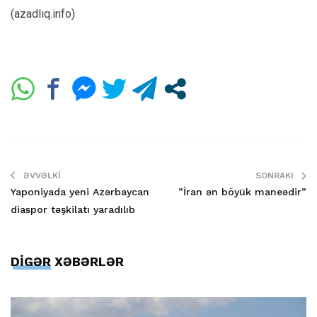
(azadlıq.info)
ƏVVƏLKI
SONRAKI
Yaponiyada yeni Azərbaycan
”İran ən böyük maneədir”
diaspor təşkilatı yaradılıb
DİGƏR XƏBƏRLƏR