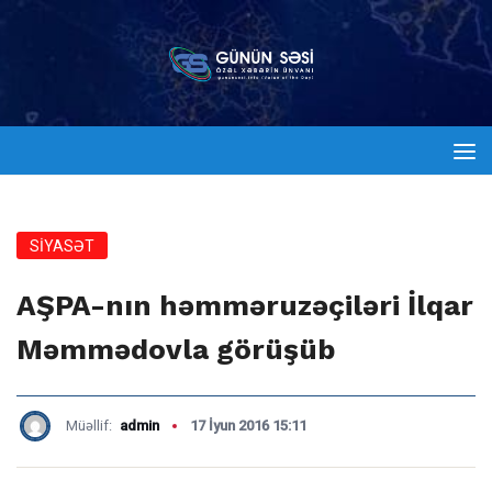
SİYASƏT
AŞPA-nın həmməruzəçiləri İlqar
Məmmədovla görüşüb
Müəllif:
admin
17 İyun 2016 15:11