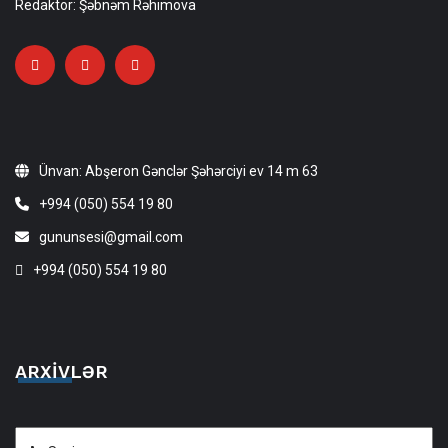
Redaktor: Şəbnəm Rəhimova
Ünvan: Abşeron Gənclər Şəhərciyi ev 14 m 63
+994 (050) 554 19 80
gununsesi@gmail.com
+994 (050) 554 19 80
ARXIVLƏR
Arxivlər