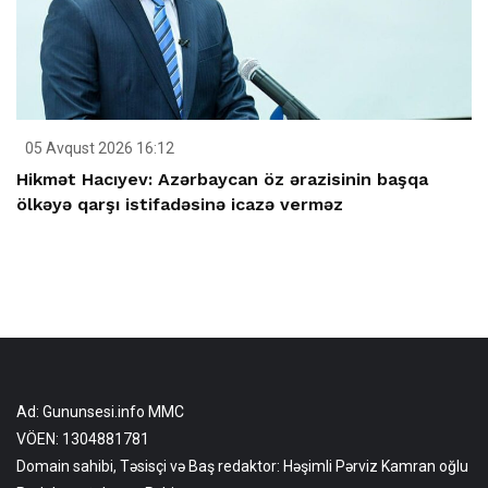
05 Avqust 2026 16:12
Hikmət Hacıyev: Azərbaycan öz ərazisinin başqa
ölkəyə qarşı istifadəsinə icazə verməz
Ad: Gununsesi.info MMC
VÖEN: 1304881781
Domain sahibi, Təsisçi və Baş redaktor: Həşimli Pərviz Kamran oğlu