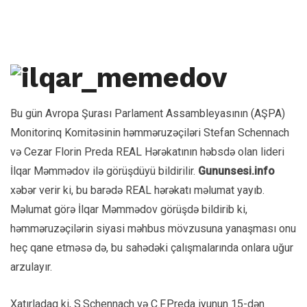
Bu gün Avropa Şurası Parlament Assambleyasının (AŞPA)
Monitorinq Komitəsinin həmməruzəçiləri Stefan Schennach
və Cezar Florin Preda REAL Hərəkatının həbsdə olan lideri
İlqar Məmmədov ilə görüşdüyü bildirilir.
Gununsesi.info
xəbər verir ki, bu barədə REAL hərəkatı məlumat yayıb.
Məlumat görə İlqar Məmmədov görüşdə bildirib ki,
həmməruzəçilərin siyasi məhbus mövzusuna yanaşması onu
heç qane etməsə də, bu sahədəki çalışmalarında onlara uğur
arzulayır.
Xatırladaq ki, S.Schennach və C.F.Preda iyunun 15-dən