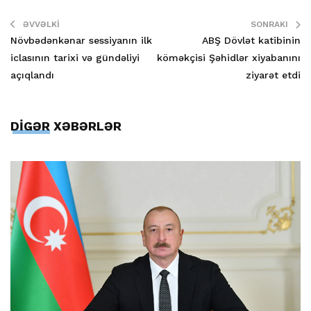
ƏVVƏLKI
SONRAKI
Növbədənkənar sessiyanın ilk
ABŞ Dövlət katibinin
iclasının tarixi və gündəliyi
köməkçisi Şəhidlər xiyabanını
açıqlandı
ziyarət etdi
DİGƏR XƏBƏRLƏR