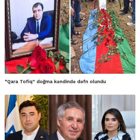
“Qara Tofiq” doğma kəndində dəfn olundu