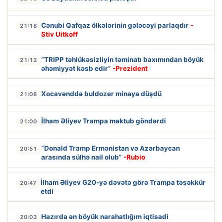
Cənubi Qafqaz ölkələrinin gələcəyi parlaqdır
-
21:18
Stiv Uitkoff
“TRIPP təhlükəsizliyin təminatı baxımından böyük
21:12
əhəmiyyət kəsb edir”
-Prezident
Xocavənddə buldozer minaya düşdü
21:08
İlham Əliyev Trampa məktub göndərdi
21:00
“Donald Tramp Ermənistan və Azərbaycan
20:51
arasında sülhə nail olub”
-Rubio
İlham Əliyev G20-yə dəvətə görə Trampa təşəkkür
20:47
etdi
Hazırda ən böyük narahatlığım iqtisadi
20:03