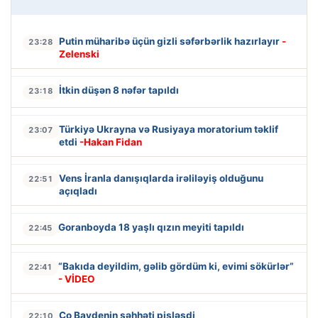
Putin müharibə üçün gizli səfərbərlik hazırlayır
-
23:28
Zelenski
İtkin düşən 8 nəfər tapıldı
23:18
Türkiyə Ukrayna və Rusiyaya moratorium təklif
23:07
etdi
-Hakan Fidan
Vens İranla danışıqlarda irəliləyiş olduğunu
22:51
açıqladı
Goranboyda 18 yaşlı qızın meyiti tapıldı
22:45
“Bakıda deyildim, gəlib gördüm ki, evimi sökürlər”
22:41
- VİDEO
Co Baydenin səhhəti pisləşdi
22:10