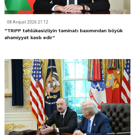
08 Avqust 2026 21:12
“TRIPP təhlükəsizliyin təminatı baxımından böyük
əhəmiyyət kəsb edir”