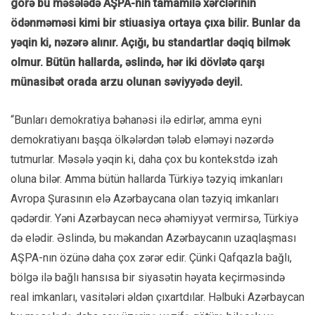
görə bu məsələdə AŞPA-nın tamamilə xərclərinin
ödənməməsi kimi bir stiuasiya ortaya çıxa bilir. Bunlar da
yəqin ki, nəzərə alınır. Açığı, bu standartlar dəqiq bilmək
olmur. Bütün hallarda, əslində, hər iki dövlətə qarşı
münasibət orada arzu olunan səviyyədə deyil.
“Bunları demokratiya bəhanəsi ilə edirlər, amma eyni
demokratiyanı başqa ölkələrdən tələb eləməyi nəzərdə
tutmurlar. Məsələ yəqin ki, daha çox bu kontekstdə izah
oluna bilər. Amma bütün hallarda Türkiyə təzyiq imkanları
Avropa Şurasının elə Azərbaycana olan təzyiq imkanları
qədərdir. Yəni Azərbaycan necə əhəmiyyət vermirsə, Türkiyə
də elədir. Əslində, bu məkandan Azərbaycanın uzaqlaşması
AŞPA-nın özünə daha çox zərər edir. Çünki Qafqazla bağlı,
bölgə ilə bağlı hansısa bir siyasətin həyata keçirməsində
real imkanları, vasitələri əldən çıxartdılar. Həlbuki Azərbaycan