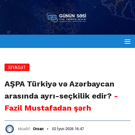
SİYASƏT
AŞPA Türkiyə və Azərbaycan
arasında ayrı-seçkilik edir?
-
Fazil Mustafadan şərh
Müəllif:
Orxan
02 İyun 2026 16:47