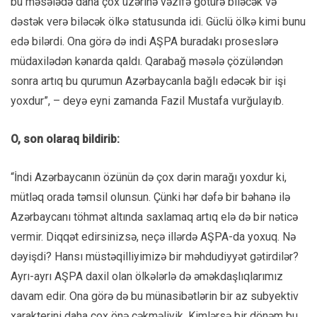
bu məsələdə daha çox üzərinə vəzifə götürə biləcək və
dəstək verə biləcək ölkə statusunda idi. Güclü ölkə kimi bunu
edə bilərdi. Ona görə də indi AŞPA buradakı proseslərə
müdaxilədən kənarda qaldı. Qarabağ məsələ çözüləndən
sonra artıq bu qurumun Azərbaycanla bağlı edəcək bir işi
yoxdur”, – deyə eyni zamanda Fazil Mustafa vurğulayıb.
O, son olaraq bildirib:
“İndi Azərbaycanın özünün də çox dərin marağı yoxdur ki,
mütləq orada təmsil olunsun. Çünki hər dəfə bir bəhanə ilə
Azərbaycanı töhmət altında saxlamaq artıq elə də bir nəticə
vermir. Diqqət edirsinizsə, neçə illərdə AŞPA-da yoxuq. Nə
dəyişdi? Hansı müstəqilliyimizə bir məhdudiyyət gətirdilər?
Ayrı-ayrı AŞPA daxil olan ölkələrlə də əməkdaşlıqlarımız
davam edir. Ona görə də bu münasibətlərin bir az subyektiv
xarakterini daha çox önə çəkməliyik. Kimlərsə bir dönəm bu