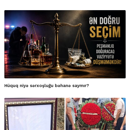
Hüquq niyə sərxoşluğu bəhanə saymır?