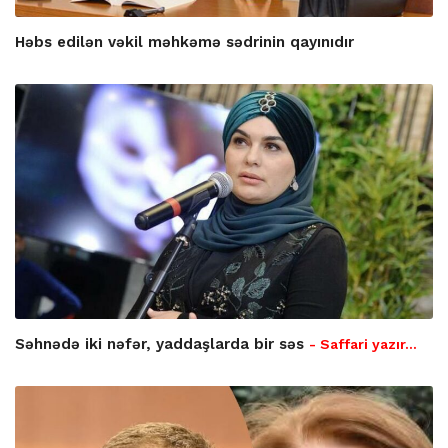
Həbs edilən vəkil məhkəmə sədrinin qayınıdır
Səhnədə iki nəfər, yaddaşlarda bir səs
- Saffari yazır…