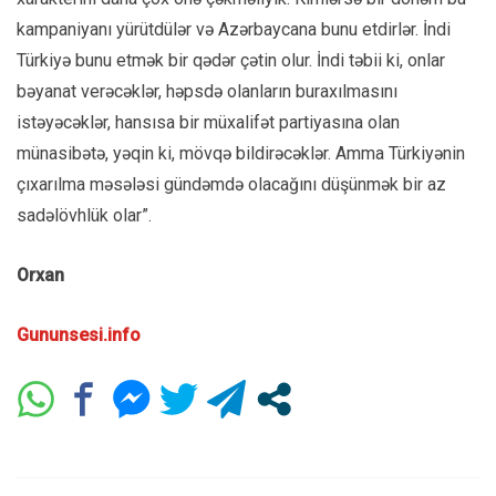
kampaniyanı yürütdülər və Azərbaycana bunu etdirlər. İndi
Türkiyə bunu etmək bir qədər çətin olur. İndi təbii ki, onlar
bəyanat verəcəklər, həpsdə olanların buraxılmasını
istəyəcəklər, hansısa bir müxalifət partiyasına olan
münasibətə, yəqin ki, mövqə bildirəcəklər. Amma Türkiyənin
çıxarılma məsələsi gündəmdə olacağını düşünmək bir az
sadəlövhlük olar”.
Orxan
Gununsesi.info