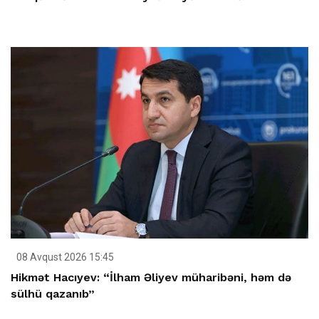
08 Avqust 2026 15:45
Hikmət Hacıyev: “İlham Əliyev müharibəni, həm də
sülhü qazanıb”