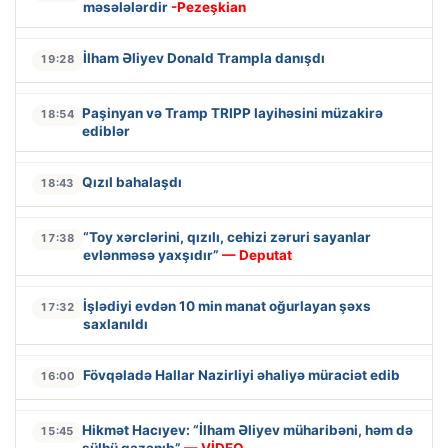
məsələlərdir
-Pezeşkian
İlham Əliyev Donald Trampla danışdı
19:28
Paşinyan və Tramp TRIPP layihəsini müzakirə
18:54
ediblər
Qızıl bahalaşdı
18:43
“Toy xərclərini, qızılı, cehizi zəruri sayanlar
17:38
evlənməsə yaxşıdır”
— Deputat
İşlədiyi evdən 10 min manat oğurlayan şəxs
17:32
saxlanıldı
Fövqəladə Hallar Nazirliyi əhaliyə müraciət edib
16:00
Hikmət Hacıyev: “İlham Əliyev müharibəni, həm də
15:45
sülhü qazanıb”
— VİDEO