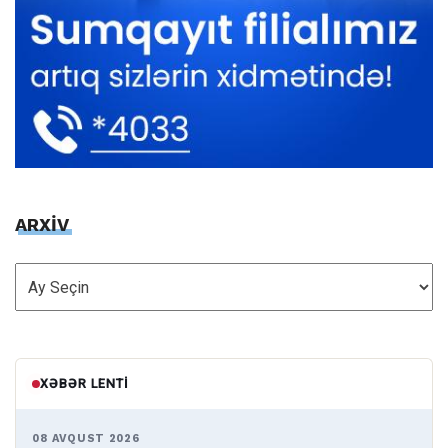
ARXİV
ARXİV
XƏBƏR LENTI
08 AVQUST 2026