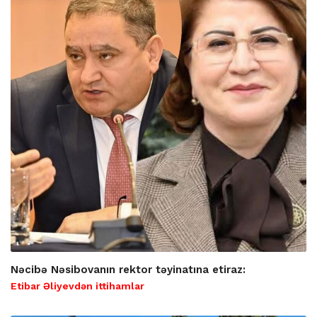
Nəcibə Nəsibovanın rektor təyinatına etiraz:
Etibar Əliyevdən ittihamlar