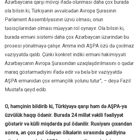
Azərbaycana qarşı mövqi ifadə olunması daha çox burada
ola bilsin ki, Türkiyənin əvvəlcədən Avropa Şurasının
Parlament Assemblyasının üzvü olması, onun
təsisçilərindən olması müəyyən rol oynayır. Ola bilsin ki,
burada erməni sistemi daha çox Azərbaycan üzərindən bu
prosesi yönətməyə çalışır. Amma indi AŞPA özü də çıxılmaz
vəziyyətdə qalıb. Çünki konkret indiki erməni hakimiyyəti
Azərbaycanın Avropa Şurasından uzaqlaşdırılmasını o qədər
maraq göstərmədiyini ifadə edir və belə bir vəziyyətdə
AŞPA ermənidən çox ermənçilik yolunu tutur”, – deyə Fazil
Mustafa qeyd edib.
O, həmçinin bildirib ki, Türkiyəyə qarşı həm də AŞPA-ya
üzvülük haqqı ödənir. Burada 24 millət vəkili fəaliyyət
göstərir və külli miqdarda pul ödənilir. Rusiyanı çıxandan
sonra, ən çox pul ödəyən ölkələrin sırasında gəldiyinə