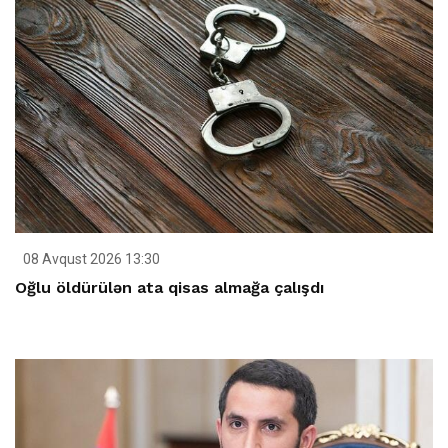
08 Avqust 2026 13:30
Oğlu öldürülən ata qisas almağa çalışdı