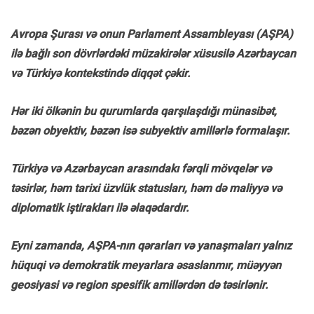
Avropa Şurası və onun Parlament Assambleyası (AŞPA)
ilə bağlı son dövrlərdəki müzakirələr xüsusilə Azərbaycan
və Türkiyə kontekstində diqqət çəkir.
Hər iki ölkənin bu qurumlarda qarşılaşdığı münasibət,
bəzən obyektiv, bəzən isə subyektiv amillərlə formalaşır.
Türkiyə və Azərbaycan arasındakı fərqli mövqelər və
təsirlər, həm tarixi üzvlük statusları, həm də maliyyə və
diplomatik iştirakları ilə əlaqədardır.
Eyni zamanda, AŞPA-nın qərarları və yanaşmaları yalnız
hüquqi və demokratik meyarlara əsaslanmır, müəyyən
geosiyasi və region spesifik amillərdən də təsirlənir.