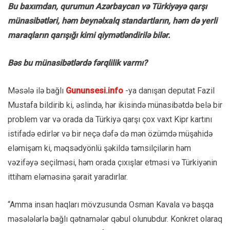
Bu baxımdan, qurumun Azərbaycan və Türkiyəyə qarşı
münasibətləri, həm beynəlxalq standartların, həm də yerli
maraqların qarışığı kimi qiymətləndirilə bilər.
Bəs bu münasibətlərdə fərqlilik varmı?
Məsələ ilə bağlı
Gununsesi.info
-ya danışan deputat Fazil
Mustafa bildirib ki, əslində, hər ikisində münasibətdə belə bir
problem var və orada da Türkiyə qarşı çox vaxt Kipr kartını
istifadə edirlər və bir neçə dəfə də mən özümdə müşahidə
eləmişəm ki, məqsədyönlü şəkildə təmsilçilərin həm
vəzifəyə seçilməsi, həm orada çıxışlar etməsi və Türkiyənin
ittiham eləməsinə şərait yaradırlar.
“Amma insan haqları mövzusunda Osman Kavala və başqa
məsələlərlə bağlı qətnamələr qəbul olunubdur. Konkret olaraq