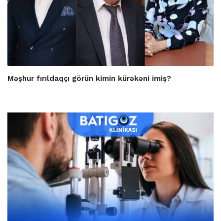
Məşhur fırıldaqçı görün kimin kürəkəni imiş?