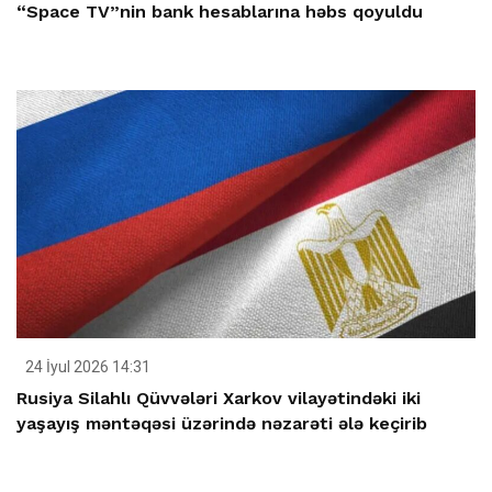
“Space TV”nin bank hesablarına həbs qoyuldu
24 İyul 2026 14:31
Rusiya Silahlı Qüvvələri Xarkov vilayətindəki iki
yaşayış məntəqəsi üzərində nəzarəti ələ keçirib