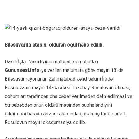
Biləsuvarda atasını öldürən oğul həbs edilib.
Daxili İşlər Nazirliyinin mətbuat xidmətindən
Gununsesi.info
-ya verilən məlumata görə, mayın 18-də
Biləsuvar rayonunun Zəhmətabad kənd sakini İradə
Rəsulovanın mayın 14-də atası Təzəbəy Rəsulovun ölməsi,
qohumları tərəfindən ona xəbər verilmədən dəfn edilməsi və
bu səbəbdən onun öldürülməsindən şübhələndiyini
bildirməsi barədə ərizəsi əsasında görülmüş tədbirlərlə T.
Rəsulovun meyiti eksqumasiya edilib.