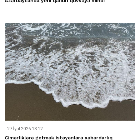
Azərbaycanda yeni qanun qüvvəyə mindi
27 İyul 2026 13:12
Çimərliklərə getmək istəyənlərə xəbərdarlıq