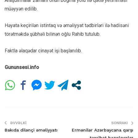
Araşdırmalar zamanı onun boğma yolu ilə qətlə yetirilməsi
müəyyən edilib.
Həyata keçirilən istintaq və əməliyyat tədbirləri ilə hadisəni
törətməkdə şübhəli bilinən oğlu Rahib tutulub.
Faktla əlaqədar cinayət işi başlanılıb.
Gununsesi.info
ƏVVƏLKI
SONRAKI
Bakıda dilənçi əməliyyatı
Ermənilər Azərbaycana qarşı
təxribat hazırlayırlar