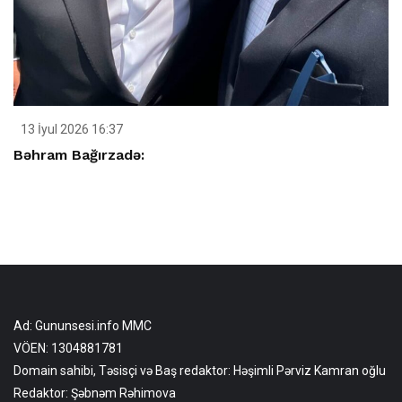
13 İyul 2026 16:37
Bəhram Bağırzadə:
Ad: Gununsesi.info MMC
VÖEN: 1304881781
Domain sahibi, Təsisçi və Baş redaktor: Həşimli Pərviz Kamran oğlu
Redaktor: Şəbnəm Rəhimova