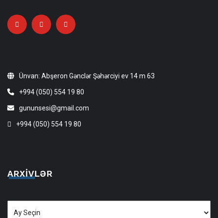
Ünvan: Abşeron Gənclər Şəhərciyi ev 14 m 63
+994 (050) 554 19 80
gununsesi@gmail.com
+994 (050) 554 19 80
ARXIVLƏR
Arxivlər