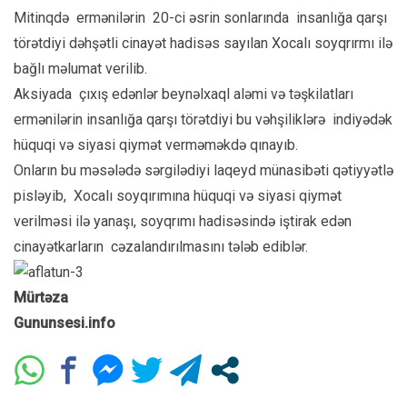
Mitinqdə ermənilərin 20-ci əsrin sonlarında insanlığa qarşı
törətdiyi dəhşətli cinayət hadisəs sayılan Xocalı soyqrırmı ilə
bağlı məlumat verilib.
Aksiyada çıxış edənlər beynəlxaql aləmi və təşkilatları
ermənilərin insanlığa qarşı törətdiyi bu vəhşiliklərə indiyədək
hüquqi və siyasi qiymət verməməkdə qınayıb.
Onların bu məsələdə sərgilədiyi laqeyd münasibəti qətiyyətlə
pisləyib, Xocalı soyqırımına hüquqi və siyasi qiymət
verilməsi ilə yanaşı, soyqrımı hadisəsində iştirak edən
cinayətkarların cəzalandırılmasını tələb ediblər.
Mürtəza
Gununsesi.info