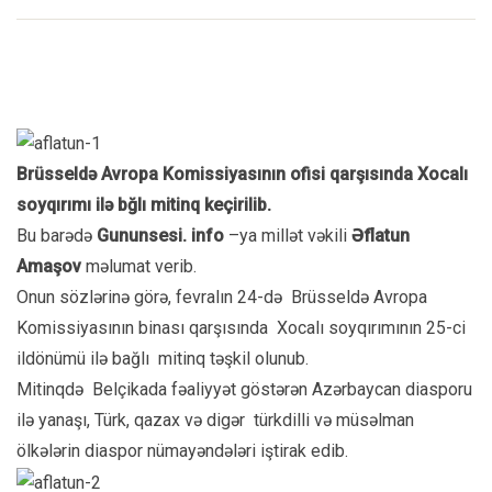
Brüsseldə Avropa Komissiyasının ofisi qarşısında Xocalı
soyqırımı ilə bğlı mitinq keçirilib.
Bu barədə
Gununsesi. info
–ya millət vəkili
Əflatun
Amaşov
məlumat verib.
Onun sözlərinə görə, fevralın 24-də Brüsseldə Avropa
Komissiyasının binası qarşısında Xocalı soyqırımının 25-ci
ildönümü ilə bağlı mitinq təşkil olunub.
Mitinqdə Belçikada fəaliyyət göstərən Azərbaycan diasporu
ilə yanaşı, Türk, qazax və digər türkdilli və müsəlman
ölkələrin diaspor nümayəndələri iştirak edib.