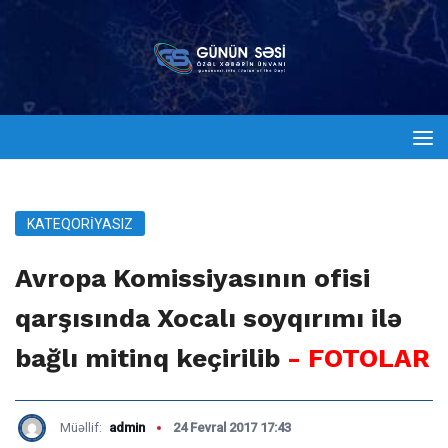
KATEQORIYASIZ
Avropa Komissiyasının ofisi
qarşısında Xocalı soyqırımı ilə
bağlı mitinq keçirilib
- FOTOLAR
Müəllif:
admin
24 Fevral 2017 17:43