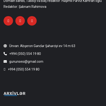
Domain sahibi, Təsisçi və Baş redaktor: Həşimli Pərviz Kamran oğlu
Redaktor: Şəbnəm Rəhimova
Ünvan: Abşeron Gənclər Şəhərciyi ev 14 m 63
+994 (050) 554 19 80
gununsesi@gmail.com
+994 (050) 554 19 80
ARXIVLƏR