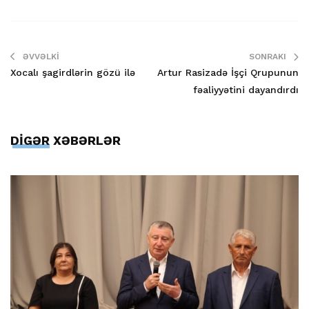
ƏVVƏLKI
SONRAKI
Xocalı şagirdlərin gözü ilə
Artur Rasizadə İşçi Qrupunun
fəaliyyətini dayandırdı
DİGƏR XƏBƏRLƏR