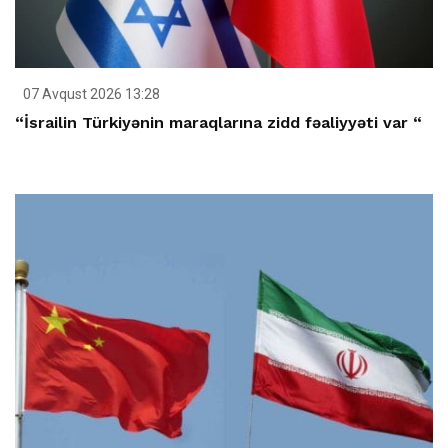
07 Avqust 2026 13:28
“İsrailin Türkiyənin maraqlarına zidd fəaliyyəti var “