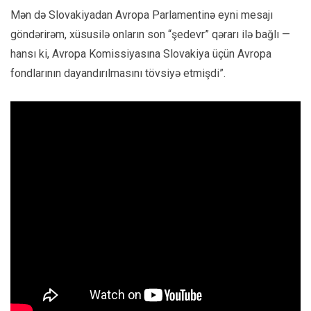
Mən də Slovakiyadan Avropa Parlamentinə eyni mesajı
göndərirəm, xüsusilə onların son “şedevr” qərarı ilə bağlı —
hansı ki, Avropa Komissiyasına Slovakiya üçün Avropa
fondlarının dayandırılmasını tövsiyə etmişdi”.