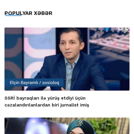
POPULYAR XƏBƏR
SSRİ bayraqları ilə yürüş etdiyi üçün
cəzalandırılanlardan biri jurnalist imiş