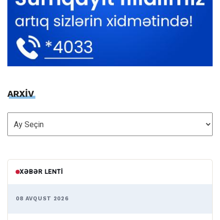
ARXİV
ARXİV
XƏBƏR LENTI
08 AVQUST 2026