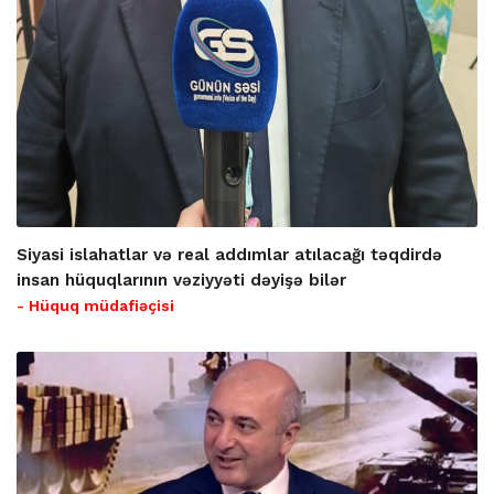
Siyasi islahatlar və real addımlar atılacağı təqdirdə
insan hüquqlarının vəziyyəti dəyişə bilər
- Hüquq müdafiəçisi