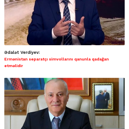
Ədalət Verdiyev:
Ermənistan separatçı simvollarını qanunla qadağan
etməlidir