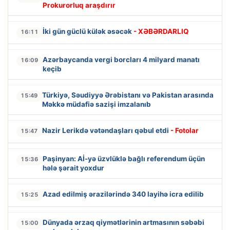
Prokurorluq araşdırır
İki gün güclü külək əsəcək
- XƏBƏRDARLIQ
16:11
Azərbaycanda vergi borcları 4 milyard manatı
16:09
keçib
Türkiyə, Səudiyyə Ərəbistanı və Pakistan arasında
15:49
Məkkə müdafiə sazişi imzalanıb
Nazir Lerikdə vətəndaşları qəbul etdi
- Fotolar
15:47
Paşinyan: Aİ-yə üzvlüklə bağlı referendum üçün
15:36
hələ şərait yoxdur
Azad edilmiş ərazilərində 340 layihə icra edilib
15:25
Dünyada ərzaq qiymətlərinin artmasının səbəbi
15:00