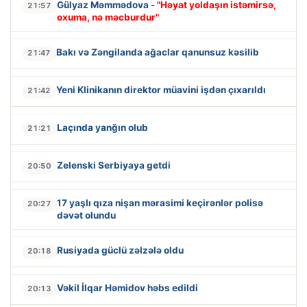
Gülyaz Məmmədova
- "Həyat yoldaşın istəmirsə,
21:57
oxuma, nə məcburdur"
Bakı və Zəngilanda ağaclar qanunsuz kəsilib
21:47
Yeni Klinikanın direktor müavini işdən çıxarıldı
21:42
Laçında yanğın olub
21:21
Zelenski Serbiyaya getdi
20:50
17 yaşlı qıza nişan mərasimi keçirənlər polisə
20:27
dəvət olundu
Rusiyada güclü zəlzələ oldu
20:18
Vəkil İlqar Həmidov həbs edildi
20:13