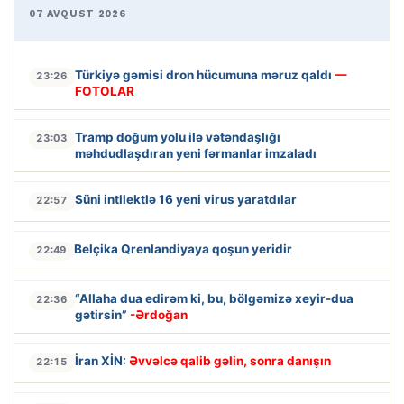
07 AVQUST 2026
Türkiyə gəmisi dron hücumuna məruz qaldı
—
23:26
FOTOLAR
Tramp doğum yolu ilə vətəndaşlığı
23:03
məhdudlaşdıran yeni fərmanlar imzaladı
Süni intllektlə 16 yeni virus yaratdılar
22:57
Belçika Qrenlandiyaya qoşun yeridir
22:49
“Allaha dua edirəm ki, bu, bölgəmizə xeyir-dua
22:36
gətirsin”
-Ərdoğan
İran XİN:
Əvvəlcə qalib gəlin, sonra danışın
22:15