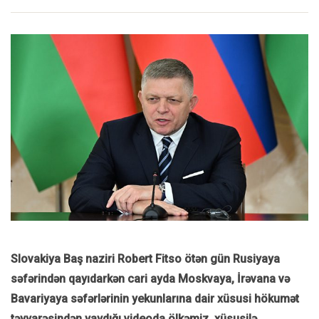
Slovakiya Baş naziri Robert Fitso ötən gün Rusiyaya
səfərindən qayıdarkən cari ayda Moskvaya, İrəvana və
Bavariyaya səfərlərinin yekunlarına dair xüsusi hökumət
təyyarəsindən yaydığı videoda ölkəmiz, xüsusilə