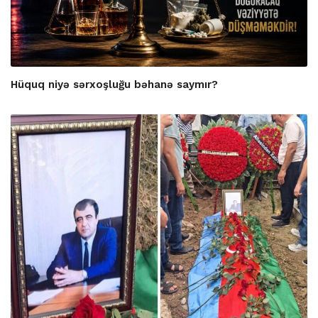
Hüquq niyə sərxoşluğu bəhanə saymır?