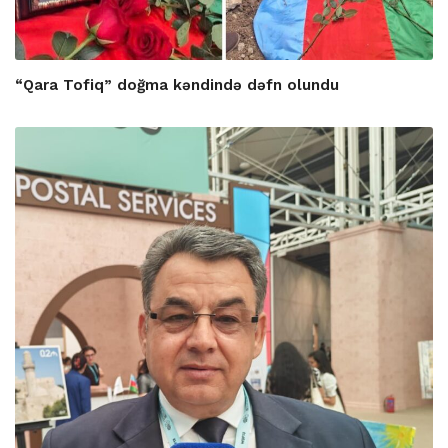
“Qara Tofiq” doğma kəndində dəfn olundu