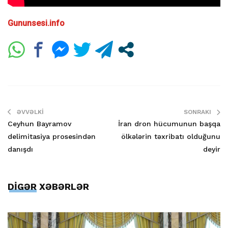
Gununsesi.info
ƏVVƏLKI
SONRAKI
Ceyhun Bayramov
İran dron hücumunun başqa
delimitasiya prosesindən
ölkələrin təxribatı olduğunu
danışdı
deyir
DİGƏR XƏBƏRLƏR