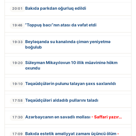
Bakıda parkdan oğurluq edildi
20:01
“Toppuş bacı”nın atası da vəfat etdi
19:46
Beyləqanda su kanalında çimən yeniyetmə
19:33
boğulub
Süleyman Mikayılovun 10 illik müavininə hökm
19:20
oxundu
Təqaüdçülərin pulunu talayan şəxs saxlanıldı
19:10
Təqaüdçüləri aldadıb pullarını taladı
17:58
Azərbaycanın ən savadlı mollası
- Saffari yazır…
17:30
Bakıda estetik əməliyyat zamanı üçüncü ölüm
-
17:09