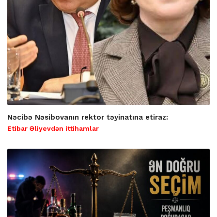
Nəcibə Nəsibovanın rektor təyinatına etiraz:
Etibar Əliyevdən ittihamlar