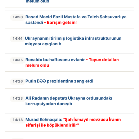
məlum olub
Rəşad Məcid Fazil Mustafa və Taleh Şahsuvarlıya
14:50
səsləndi
- Barışın getsin!
Ukraynanın itirilmiş logistika infrastrukturunun
14:44
miqyası açıqlanıb
Ronaldo bu həftəsonu evlənir
- Toyun detalları
14:35
məlum oldu
Putin BƏƏ prezidentinə zəng etdi
14:26
Ali Radanın deputatı Ukrayna ordusundakı
14:23
korrupsiyadan danışıb
Murad Köhnəqala:
"Şah İsmayıl mövzusu İranın
14:18
sifarişi ilə köpükləndirilir"