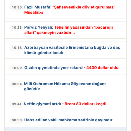
Fazil Mustafa:
“Şahsevənliklə dövlət qurulmaz” -
10:35
Müsahibə
Pərviz Yəhyalı:
Təhsilin yaxasından “bacarıqlı
10:28
əlləri” çəkməyin vaxtıdır...
Azərbaycan vasitəsilə Ermənistana buğda və daş
10:18
kömür göndəriləcək
Qızılın qiymətində yeni rekord
- 4400 dollar oldu
10:09
Milli Qəhrəman Hökumə Əliyevanın doğum
09:54
günüdür
Neftin qiyməti artdı
- Brent 83 dolları keçdi
09:44
Həbs edilən vəkil məhkəmə sədrinin qayınıdır
08:53