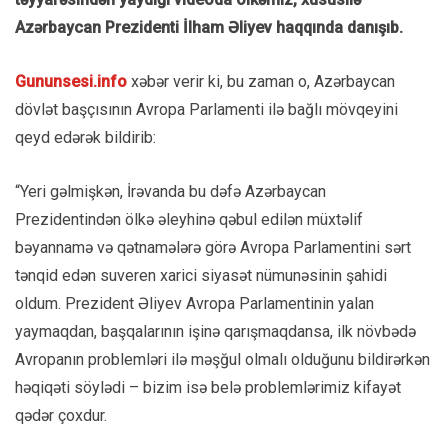
Azərbaycan Prezidenti İlham Əliyev haqqında danışıb.
Gununsesi.info
xəbər verir ki, bu zaman o, Azərbaycan
dövlət başçısının Avropa Parlamenti ilə bağlı mövqeyini
qeyd edərək bildirib:
“Yeri gəlmişkən, İrəvanda bu dəfə Azərbaycan
Prezidentindən ölkə əleyhinə qəbul edilən müxtəlif
bəyannamə və qətnamələrə görə Avropa Parlamentini sərt
tənqid edən suveren xarici siyasət nümunəsinin şahidi
oldum. Prezident Əliyev Avropa Parlamentinin yalan
yaymaqdan, başqalarının işinə qarışmaqdansa, ilk növbədə
Avropanın problemləri ilə məşğul olmalı olduğunu bildirərkən
həqiqəti söylədi – bizim isə belə problemlərimiz kifayət
qədər çoxdur.