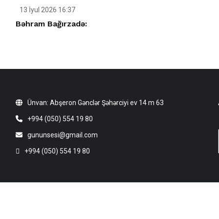
13 İyul 2026 16:37
Bəhram Bağırzadə:
Ünvan: Abşeron Gənclər Şəhərciyi ev 14 m 63
+994 (050) 554 19 80
gununsesi@gmail.com
+994 (050) 554 19 80