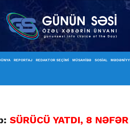
DÜNYA
REPORTAJ
REDAKTOR SEÇİMİ
MÜSAHİBƏ
SOSİAL
MƏDƏNİY
b:
SÜRÜCÜ YATDI, 8 NƏFƏR