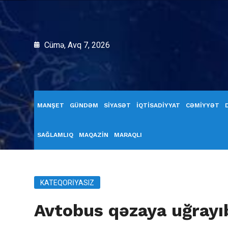
Cümə, Avq 7, 2026
MANŞET
GÜNDƏM
SİYASƏT
İQTİSADİYYAT
CƏMİYYƏT
SAĞLAMLIQ
MAQAZİN
MARAQLI
KATEQORIYASIZ
Avtobus qəzaya uğrayı