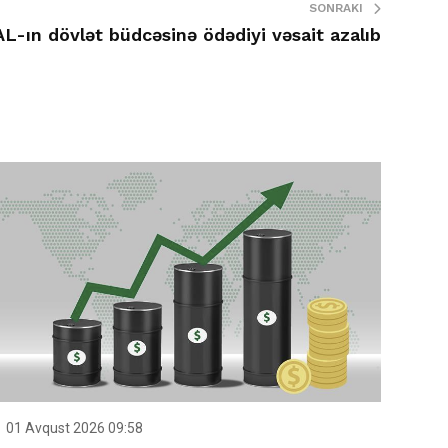
SONRAKI
L-ın dövlət büdcəsinə ödədiyi vəsait azalıb
01 Avqust 2026 09:58