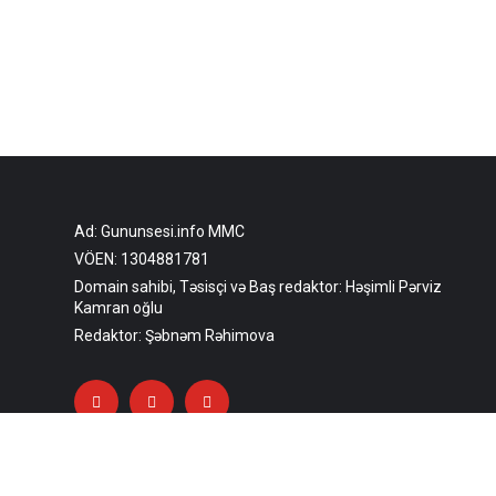
Ad: Gununsesi.info MMC
VÖEN: 1304881781
Domain sahibi, Təsisçi və Baş redaktor: Həşimli Pərviz
Kamran oğlu
Redaktor: Şəbnəm Rəhimova