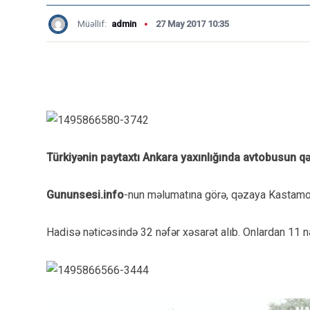
Müəllif:
admin
27 May 2017 10:35
Türkiyənin paytaxtı Ankara yaxınlığında avtobusun q
Gununsesi.info
-nun məlumatına görə, qəzaya Kastamo
Hadisə nəticəsində 32 nəfər xəsarət alıb. Onlardan 11 nəf