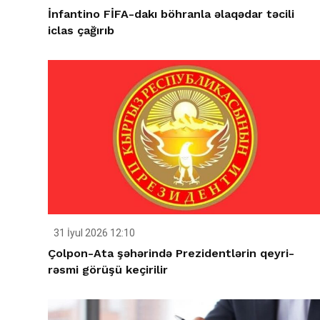
İnfantino FİFA-dakı böhranla əlaqədar təcili
iclas çağırıb
31 İyul 2026 12:10
Çolpon-Ata şəhərində Prezidentlərin qeyri-
rəsmi görüşü keçirilir