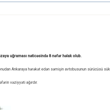
əzaya uğraması nəticəsində 8 nəfər həlak olub.
nudan Ankaraya hərəkət edən sərnişin avtobusunun sürücüsü sük
ərin vəziyyəti ağırdır.