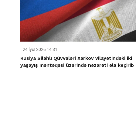
24 İyul 2026 14:31
Rusiya Silahlı Qüvvələri Xarkov vilayətindəki iki
yaşayış məntəqəsi üzərində nəzarəti ələ keçirib