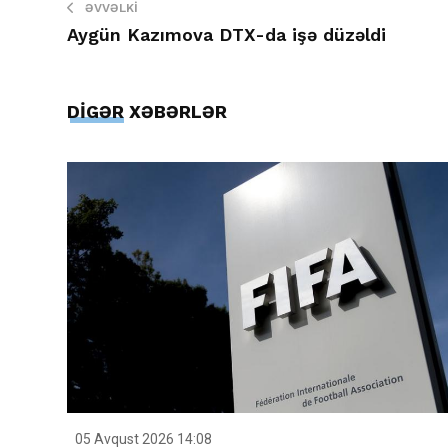
ƏVVƏLKI
Aygün Kazımova DTX-da işə düzəldi
DİGƏR XƏBƏRLƏR
05 Avqust 2026 14:08