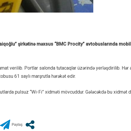
 Faiqoğlu” şirkətinə məxsus “BMC Procity” avtobuslarında mobil
umat verilib. Portlar salonda tutacaqlar üzərində yerləşdirilib. Hə
tobusu 61 saylı marşrutla hərəkət edir.
utlarda pulsuz “Wi-Fi” xidməti mövcuddur. Gələcəkdə bu xidmət di