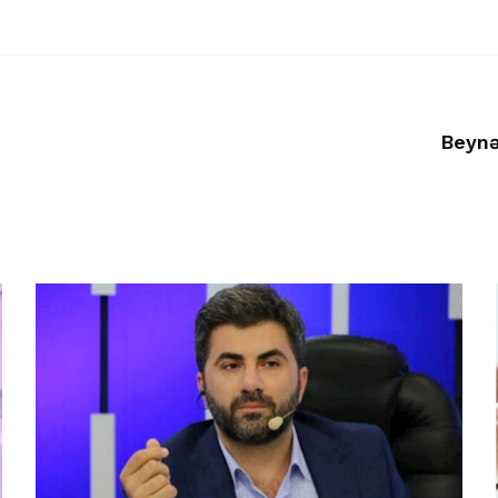
Beynə