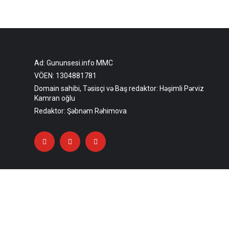
Ad: Gununsesi.info MMC
VÖEN: 1304881781
Domain sahibi, Təsisçi və Baş redaktor: Həşimli Pərviz
Kamran oğlu
Redaktor: Şəbnəm Rəhimova