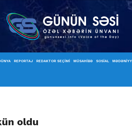
DÜNYA
REPORTAJ
REDAKTOR SEÇİMİ
MÜSAHİBƏ
SOSİAL
MƏDƏNİY
ün oldu