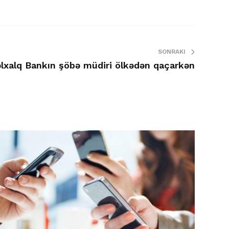
SONRAKI
lxalq Bankın şöbə müdiri ölkədən qaçarkən