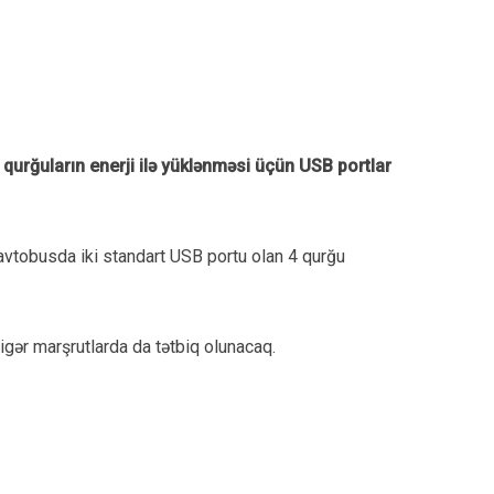
 qurğuların enerji ilə yüklənməsi üçün USB portlar
r avtobusda iki standart USB portu olan 4 qurğu
gər marşrutlarda da tətbiq olunacaq.