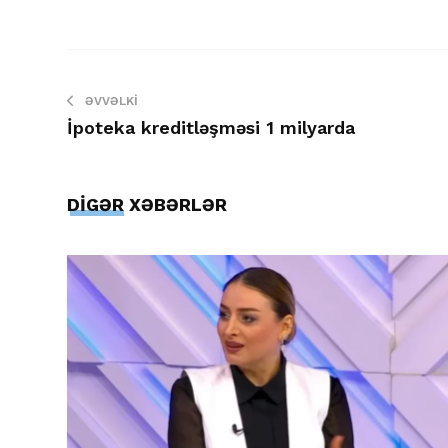
ƏVVƏLKI
İpoteka kreditləşməsi 1 milyarda
DİGƏR XƏBƏRLƏR