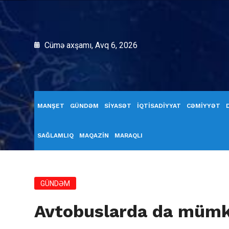
Cümə axşamı, Avq 6, 2026
MANŞET
GÜNDƏM
SİYASƏT
İQTİSADİYYAT
CƏMİYYƏT
SAĞLAMLIQ
MAQAZİN
MARAQLI
GÜNDƏM
Avtobuslarda da mümk