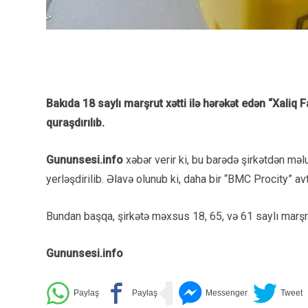
Bakıda 18 saylı marşrut xətti ilə hərəkət edən “Xaliq
quraşdırılıb.
Gununsesi.info
xəbər verir ki, bu barədə şirkətdən məl
yerləşdirilib. Əlavə olunub ki, daha bir “BMC Procity” av
Bundan başqa, şirkətə məxsus 18, 65, və 61 saylı marşr
Gununsesi.info