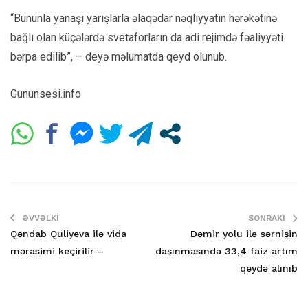
“Bununla yanaşı yarışlarla əlaqədar nəqliyyatın hərəkətinə
bağlı olan küçələrdə svetaforların da adi rejimdə fəaliyyəti
bərpa edilib”, – deyə məlumatda qeyd olunub.
Gununsesi.info
ƏVVƏLKI
SONRAKI
Qəndab Quliyeva ilə vida
Dəmir yolu ilə sərnişin
mərasimi keçirilir –
daşınmasında 33,4 faiz artım
qeydə alınıb