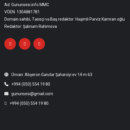
Ad: Gununsesi.info MMC
VÖEN: 1304881781
Domain sahibi, Təsisçi və Baş redaktor: Həşimli Pərviz Kamran oğlu
Redaktor: Şəbnəm Rəhimova
Ünvan: Abşeron Gənclər Şəhərciyi ev 14 m 63
+994 (050) 554 19 80
gununsesi@gmail.com
+994 (050) 554 19 80