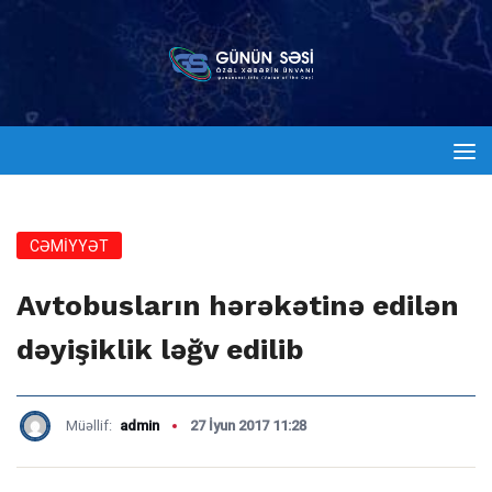
CƏMİYYƏT
Avtobusların hərəkətinə edilən
dəyişiklik ləğv edilib
Müəllif:
admin
27 İyun 2017 11:28