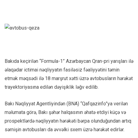
Bakıda keçirilən “Formula-1” Azərbaycan Qran-pri yarışları ilə
əlaqədar ictimai nəqliyyatın fasiləsiz fəaliyyətini təmin
etmək məqsədi ilə 18 marşrut xətti üzrə avtobusların hərəkət
trayektoriyasına edilən dəyişiklik ləğv edilib.
Bakı Nəqliyyat Agentliyindən (BNA) “Qafqazinfo”ya verilən
məlumata görə, Bakı şəhər halqasının əhatə etdiyi küçə və
prospektlərdə nəqliyyatın hərəkəti bərpa olunduğundan artıq
sərnişin avtobusları da əvvəlki sxem üzrə hərəkət edirlər.