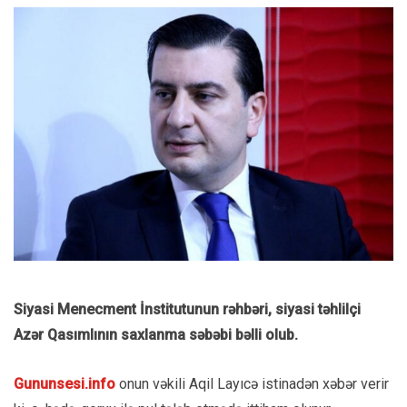
Siyasi Menecment İnstitutunun rəhbəri, siyasi təhlilçi
Azər Qasımlının saxlanma səbəbi bəlli olub.
Gununsesi.info
onun vəkili Aqil Layıcə istinadən xəbər verir