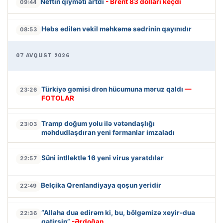
Neftin qiyməti artdı
- Brent 83 dolları keçdi
09:44
Həbs edilən vəkil məhkəmə sədrinin qayınıdır
08:53
07 AVQUST 2026
Türkiyə gəmisi dron hücumuna məruz qaldı
—
23:26
FOTOLAR
Tramp doğum yolu ilə vətəndaşlığı
23:03
məhdudlaşdıran yeni fərmanlar imzaladı
Süni intllektlə 16 yeni virus yaratdılar
22:57
Belçika Qrenlandiyaya qoşun yeridir
22:49
“Allaha dua edirəm ki, bu, bölgəmizə xeyir-dua
22:36
gətirsin”
-Ərdoğan