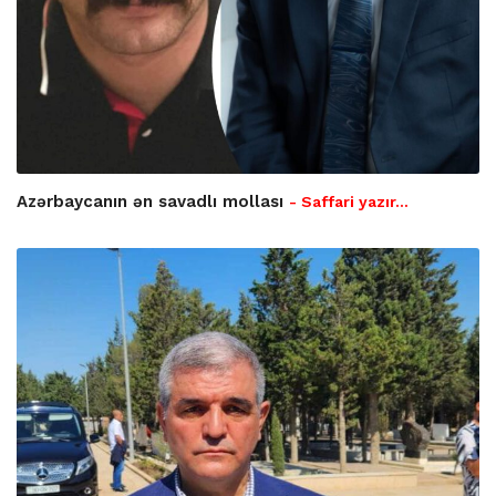
Azərbaycanın ən savadlı mollası
- Saffari yazır…