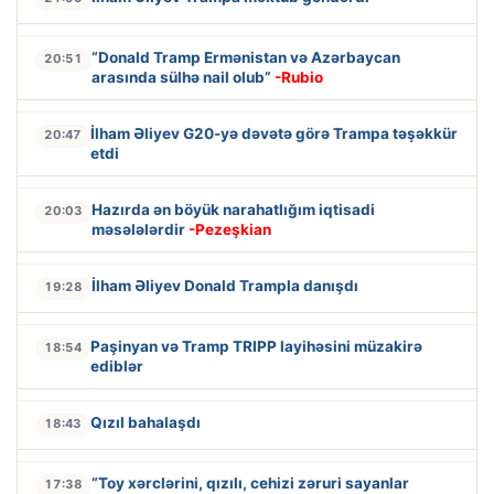
“Donald Tramp Ermənistan və Azərbaycan
20:51
arasında sülhə nail olub”
-Rubio
İlham Əliyev G20-yə dəvətə görə Trampa təşəkkür
20:47
etdi
Hazırda ən böyük narahatlığım iqtisadi
20:03
məsələlərdir
-Pezeşkian
İlham Əliyev Donald Trampla danışdı
19:28
Paşinyan və Tramp TRIPP layihəsini müzakirə
18:54
ediblər
Qızıl bahalaşdı
18:43
“Toy xərclərini, qızılı, cehizi zəruri sayanlar
17:38