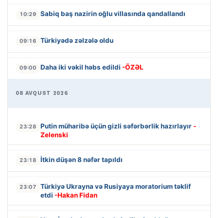
Sabiq baş nazirin oğlu villasında qandallandı
10:29
Türkiyədə zəlzələ oldu
09:16
Daha iki vəkil həbs edildi
-ÖZƏL
09:00
08 AVQUST 2026
Putin müharibə üçün gizli səfərbərlik hazırlayır
-
23:28
Zelenski
İtkin düşən 8 nəfər tapıldı
23:18
Türkiyə Ukrayna və Rusiyaya moratorium təklif
23:07
etdi
-Hakan Fidan