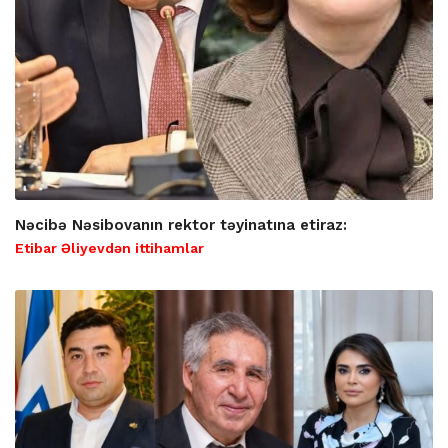
Nəcibə Nəsibovanın rektor təyinatına etiraz:
Etibar Əliyevdən ittihamlar