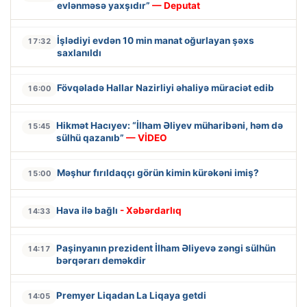
evlənməsə yaxşıdır”
— Deputat
İşlədiyi evdən 10 min manat oğurlayan şəxs
17:32
saxlanıldı
Fövqəladə Hallar Nazirliyi əhaliyə müraciət edib
16:00
Hikmət Hacıyev: “İlham Əliyev müharibəni, həm də
15:45
sülhü qazanıb”
— VİDEO
Məşhur fırıldaqçı görün kimin kürəkəni imiş?
15:00
Hava ilə bağlı
- Xəbərdarlıq
14:33
Paşinyanın prezident İlham Əliyevə zəngi sülhün
14:17
bərqərarı deməkdir
Premyer Liqadan La Liqaya getdi
14:05