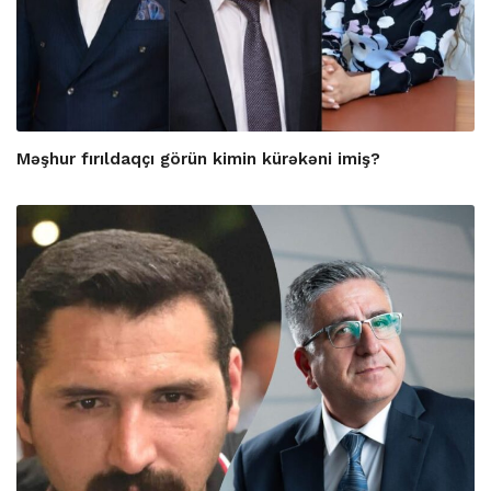
Məşhur fırıldaqçı görün kimin kürəkəni imiş?