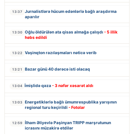
Jurnalistlərə hücum edənlərlə bağlı araşdırma
13:37
aparılır
Oğlu öldürülən ata qisas almağa çalışdı
- 5 illik
13:30
həbs edildi
Vaşinqton razılaşmaları nəticə verib
13:22
Bazar günü 40 dərəcə isti olacaq
13:21
İmişlidə qəza
- 3 nəfər xəsarət aldı
13:04
Energetiklərlə bağlı ümumrespublika yarışının
13:03
regional turu keçirildi
- Fotolar
İlham Əliyevlə Paşinyan TRIPP marşrutunun
12:59
icrasını müzakirə etdilər