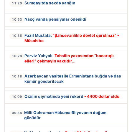
Sumqayıtda sexdə yanğın
11:20
Naxçıvanda pensiyalar ödənildi
10:53
Fazil Mustafa:
“Şahsevənliklə dövlət qurulmaz” -
10:35
Müsahibə
Pərviz Yəhyalı:
Təhsilin yaxasından “bacarıqlı
10:28
əlləri” çəkməyin vaxtıdır...
Azərbaycan vasitəsilə Ermənistana buğda və daş
10:18
kömür göndəriləcək
Qızılın qiymətində yeni rekord
- 4400 dollar oldu
10:09
Milli Qəhrəman Hökumə Əliyevanın doğum
09:54
günüdür