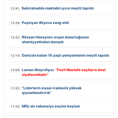
Sabirabadda məktəbli qızın meyiti tapıldı
12:41
Paşinyan Əliyevə zəng etdi
12:39
Rövşən Hüseynov orqan donorluğunun
12:22
əhəmiyyətindən danışıb
Dənizdə batan 16 yaşlı yeniyetmənin meyiti tapıldı
12:16
Ləman Ələşrəfqızı:
“Fazil Mustafa saytların dost
12:08
siyahısındadır”
“Liderlərin siyasi iradəsini yüksək
11:53
qiymətləndiririk”
MİQ-də vakansiya seçimi başladı
11:32