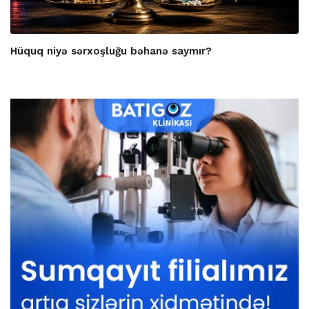
Hüquq niyə sərxoşluğu bəhanə saymır?