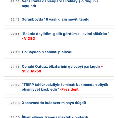
Vens İranla danışıqlarda irəliləyiş olduğunu
22:51
açıqladı
Goranboyda 18 yaşlı qızın meyiti tapıldı
22:45
“Bakıda deyildim, gəlib gördüm ki, evimi sökürlər”
22:41
- VİDEO
Co Baydenin səhhəti pisləşdi
22:10
Cənubi Qafqaz ölkələrinin gələcəyi parlaqdır
-
21:18
Stiv Uitkoff
“TRIPP təhlükəsizliyin təminatı baxımından böyük
21:12
əhəmiyyət kəsb edir”
-Prezident
Xocavənddə buldozer minaya düşdü
21:08
İlham Əliyev Trampa məktub göndərdi
21:00