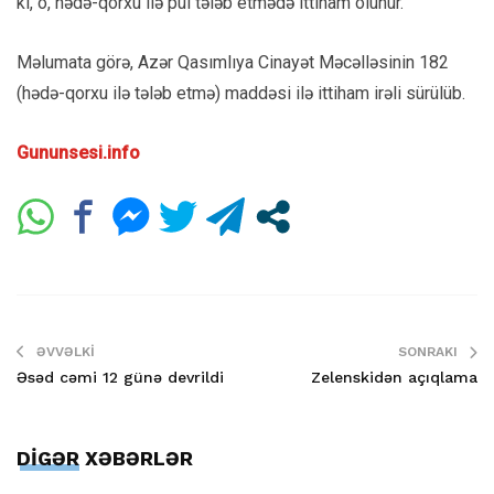
ki, o, hədə-qorxu ilə pul tələb etmədə ittiham olunur.
Məlumata görə, Azər Qasımlıya Cinayət Məcəlləsinin 182
(hədə-qorxu ilə tələb etmə) maddəsi ilə ittiham irəli sürülüb.
Gununsesi.info
ƏVVƏLKI
SONRAKI
Əsəd cəmi 12 günə devrildi
Zelenskidən açıqlama
DİGƏR XƏBƏRLƏR