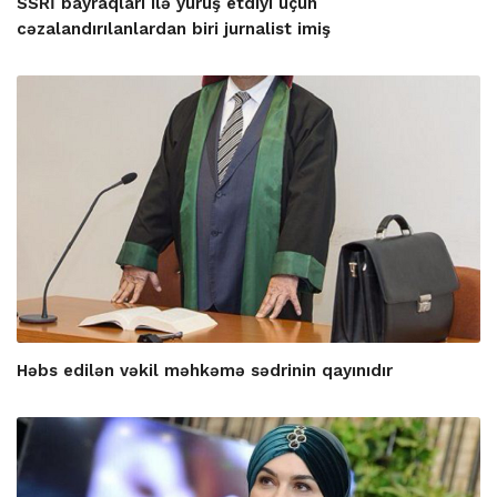
SSRİ bayraqları ilə yürüş etdiyi üçün
cəzalandırılanlardan biri jurnalist imiş
Həbs edilən vəkil məhkəmə sədrinin qayınıdır