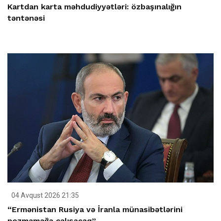
Kartdan karta məhdudiyyətləri: özbaşınalığın
təntənəsi
04 Avqust 2026 21:35
“Ermənistan Rusiya və İranla münasibətlərini
pozmamağa çalışacaq”