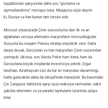
təşəbbüsləri qarşısında daha çox “gözləmə və
qiymətləndirmə” mövqeyi tutur. Müqayisə üçün deyim
ki, Rusiya və İran bunun tam tərsini edir.
Mövcud situasiyada Çinin səssizliyinə dair ilk və ən
ağlabatan versiya alternativ marşrutların mövcudluğudur.
Xüsusilə bu məqam Pekinə strateji elastiklik verir. Daha
dəqiq desək, Gürcüstan və İran marşrutları Çinin nəzərindən
çıxmayıb. Əksinə, son illərdə Pekin həm İrana, həm də
Gürcüstana böyük miqdarda investisiya yatırıb. Digər
tərəfdən, Azərbaycan özü də hər iki marşrutun davamlılığı,
hətta gələcəkdə daha da inkişafında maraqlıdır. Bu baxımdan
Çin Zəngəzur dəhlizinə qarşı açıq reaksiya vermədən, sakit
şəkildə alternativ və ya paralel layihələrin üzərində işləyə
bilər.