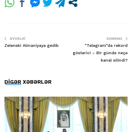
ƏVVƏLKI
SONRAKI
Zelenski Almaniyaya gedib
“Telegram”da rekord
göstərici – Bir gündə neçə
kanal silindi?
DİGƏR XƏBƏRLƏR