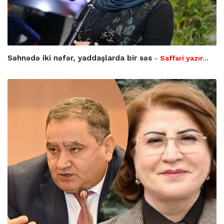
Səhnədə iki nəfər, yaddaşlarda bir səs
- Saffari yazır…