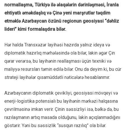
normallaşma, Türkiyə ilə əlaqələrin dərinləşməsi, İranla
ehtiyatlı əməkdaşlıq və Çinə yeni marşrutlar təqdim
etməklə Azərbaycan özünü regionun geosiyasi “dəhliz
lideri” kimi formalaşdıra bilər.
Hər halda Transxəzər layihəsi hazırda yalnız ideya və
diplomatik hazırlıq mərhələsində ola bilər, lakin əgər Çin
qərar verərsə, bu layihənin reallaşması üçün texniki və
maliyyə resursları təmin edilə bilər. Onu da deyim ki, bu cür
strateji layihələr qısamüddətli nəticələrə hesablanmır.
Azərbaycanın diplomatik çevikliyi, geosiyasi mövqeyi və
enerji-logistika potensialı bu layihənin mərkəzi halqasına
çevrilməsinə imkan verir. Çinin səssizliyi isə, bəlkə də, bu
razılaşmanın artıq masada olduğunu, lakin açıqlanmadığını
göstərir. Yəni bu səssizlik “susqun razılıq” ola bilər.