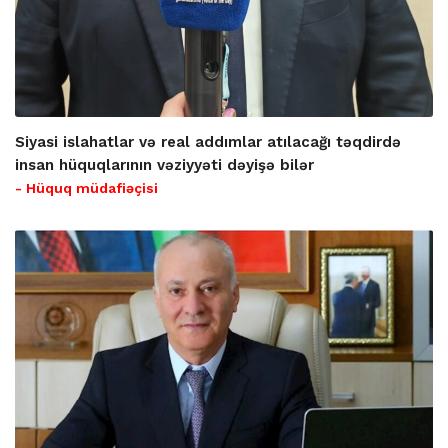
Siyasi islahatlar və real addımlar atılacağı təqdirdə
insan hüquqlarının vəziyyəti dəyişə bilər
- Hüquq müdafiəçisi