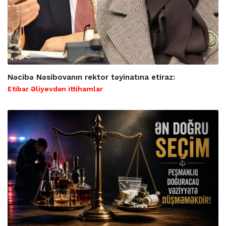
Nəcibə Nəsibovanın rektor təyinatına etiraz:
Etibar Əliyevdən ittihamlar