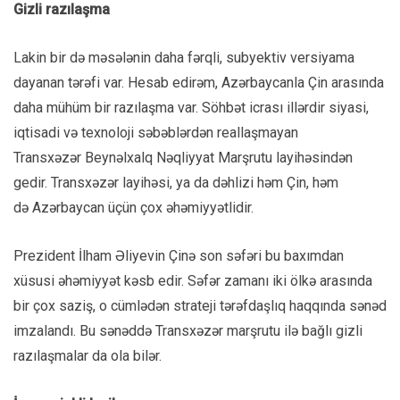
Gizli razılaşma
Lakin bir də məsələnin daha fərqli, subyektiv versiyama
dayanan tərəfi var. Hesab edirəm, Azərbaycanla Çin arasında
daha mühüm bir razılaşma var. Söhbət icrası illərdir siyasi,
iqtisadi və texnoloji səbəblərdən reallaşmayan
Transxəzər Beynəlxalq Nəqliyyat Marşrutu layihəsindən
gedir. Transxəzər layihəsi, ya da dəhlizi həm Çin, həm
də Azərbaycan üçün çox əhəmiyyətlidir.
Prezident İlham Əliyevin Çinə son səfəri bu baxımdan
xüsusi əhəmiyyət kəsb edir. Səfər zamanı iki ölkə arasında
bir çox saziş, o cümlədən strateji tərəfdaşlıq haqqında sənəd
imzalandı. Bu sənəddə Transxəzər marşrutu ilə bağlı gizli
razılaşmalar da ola bilər.