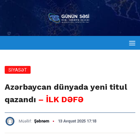
SİYASƏT
Azərbaycan dünyada yeni titul
qazandı
– İLK DƏFƏ
Müəllif:
Şəbnəm
13 Avqust 2025 17:18