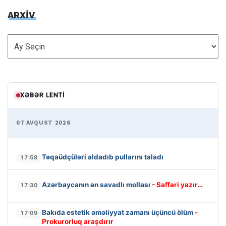
ARXİV
ARXİV
XƏBƏR LENTI
07 AVQUST 2026
Təqaüdçüləri aldadıb pullarını taladı
17:58
Azərbaycanın ən savadlı mollası
- Saffari yazır…
17:30
Bakıda estetik əməliyyat zamanı üçüncü ölüm
-
17:09
Prokurorluq araşdırır