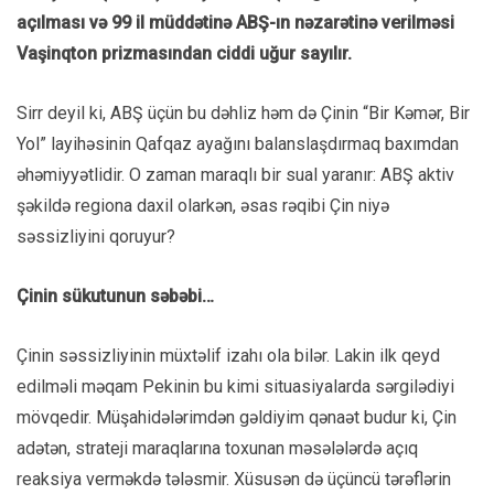
açılması və 99 il müddətinə ABŞ-ın nəzarətinə verilməsi
Vaşinqton prizmasından ciddi uğur sayılır.
Sirr deyil ki, ABŞ üçün bu dəhliz həm də Çinin “Bir Kəmər, Bir
Yol” layihəsinin Qafqaz ayağını balanslaşdırmaq baxımdan
əhəmiyyətlidir. O zaman maraqlı bir sual yaranır: ABŞ aktiv
şəkildə regiona daxil olarkən, əsas rəqibi Çin niyə
səssizliyini qoruyur?
Çinin sükutunun səbəbi…
Çinin səssizliyinin müxtəlif izahı ola bilər. Lakin ilk qeyd
edilməli məqam Pekinin bu kimi situasiyalarda sərgilədiyi
mövqedir. Müşahidələrimdən gəldiyim qənaət budur ki, Çin
adətən, strateji maraqlarına toxunan məsələlərdə açıq
reaksiya verməkdə tələsmir. Xüsusən də üçüncü tərəflərin