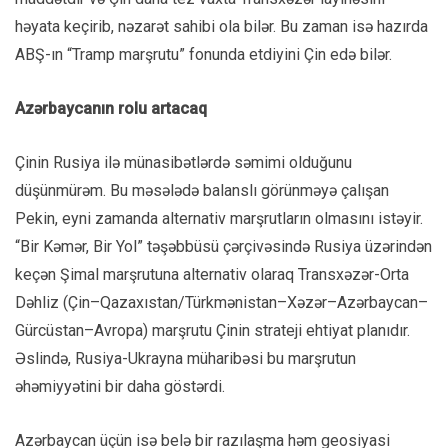
həyata keçirib, nəzarət sahibi ola bilər. Bu zaman isə hazırda
ABŞ-ın “Tramp marşrutu” fonunda etdiyini Çin edə bilər.
Azərbaycanın rolu artacaq
Çinin Rusiya ilə münasibətlərdə səmimi olduğunu
düşünmürəm. Bu məsələdə balanslı görünməyə çalışan
Pekin, eyni zamanda alternativ marşrutların olmasını istəyir.
“Bir Kəmər, Bir Yol” təşəbbüsü çərçivəsində Rusiya üzərindən
keçən Şimal marşrutuna alternativ olaraq Transxəzər-Orta
Dəhliz (Çin–Qazaxıstan/Türkmənistan–Xəzər–Azərbaycan–
Gürcüstan–Avropa) marşrutu Çinin strateji ehtiyat planıdır.
Əslində, Rusiya-Ukrayna müharibəsi bu marşrutun
əhəmiyyətini bir daha göstərdi.
Azərbaycan üçün isə belə bir razılaşma həm geosiyasi