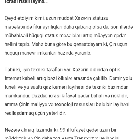
İcrası riskli layihə…
Qeyd etdiyim kimi, uzun müddət Xəzərin statusu
məsələsində fikir ayrılıqları daha qabarıq olsa da, son illərdə
mübahisəli hüquqi status məsələləri artıq müəyyən qədər
həllini tapıb. Məhz buna görə bu qənaətdəyəm ki, Çin üçün
hüquqi manevr imkanları hazırda yaranıb.
Təbii ki, işin texniki tərəfləri var. Xəzərin dibindən optik
internet kabeli artıq bəzi ölkələr arasında çəkilib. Dəmir yolu
tuneli və ya sualtı qaz kəməri layihəsi də texniki baxımdan
mümkündür. Düzdür, icrası kifayət qədər bahalı və risklidir,
amma Çinin maliyyə və texnoloji resursları belə bir layihəni
reallaşdırmaq üçün yetərlidir.
Nəzərə almaq lazımdır ki, 99 il kifayət qədər uzun bir
müddətdir və Çin daha tez vaxta Transxəzər layihəsini