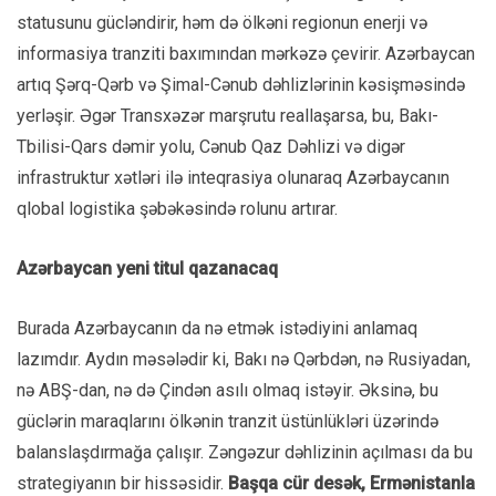
statusunu gücləndirir, həm də ölkəni regionun enerji və
informasiya tranziti baxımından mərkəzə çevirir. Azərbaycan
artıq Şərq-Qərb və Şimal-Cənub dəhlizlərinin kəsişməsində
yerləşir. Əgər Transxəzər marşrutu reallaşarsa, bu, Bakı-
Tbilisi-Qars dəmir yolu, Cənub Qaz Dəhlizi və digər
infrastruktur xətləri ilə inteqrasiya olunaraq Azərbaycanın
qlobal logistika şəbəkəsində rolunu artırar.
Azərbaycan yeni titul qazanacaq
Burada Azərbaycanın da nə etmək istədiyini anlamaq
lazımdır. Aydın məsələdir ki, Bakı nə Qərbdən, nə Rusiyadan,
nə ABŞ-dan, nə də Çindən asılı olmaq istəyir. Əksinə, bu
güclərin maraqlarını ölkənin tranzit üstünlükləri üzərində
balanslaşdırmağa çalışır. Zəngəzur dəhlizinin açılması da bu
strategiyanın bir hissəsidir.
Başqa cür desək, Ermənistanla