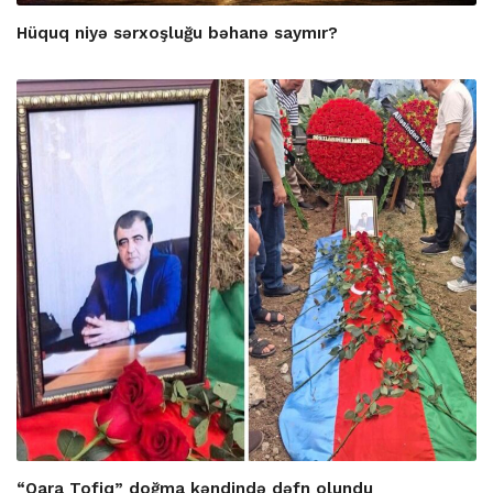
Hüquq niyə sərxoşluğu bəhanə saymır?
“Qara Tofiq” doğma kəndində dəfn olundu