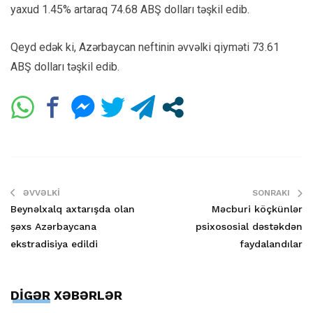
yaxud 1.45% artaraq 74.68 ABŞ dolları təşkil edib.
Qeyd edək ki, Azərbaycan neftinin əvvəlki qiyməti 73.61
ABŞ dolları təşkil edib.
ƏVVƏLKI
SONRAKI
Beynəlxalq axtarışda olan
Məcburi köçkünlər
şəxs Azərbaycana
psixososial dəstəkdən
ekstradisiya edildi
faydalandılar
DİGƏR XƏBƏRLƏR