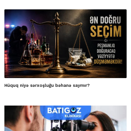
Hüquq niyə sərxoşluğu bəhanə saymır?