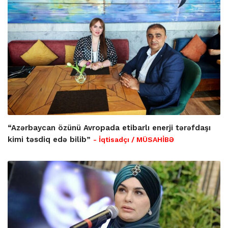
“Azərbaycan özünü Avropada etibarlı enerji tərəfdaşı
kimi təsdiq edə bilib”
- İqtisadçı / MÜSAHİBƏ