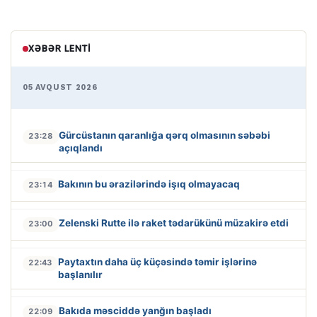
XƏBƏR LENTI
05 AVQUST 2026
Gürcüstanın qaranlığa qərq olmasının səbəbi
23:28
açıqlandı
Bakının bu ərazilərində işıq olmayacaq
23:14
Zelenski Rutte ilə raket tədarükünü müzakirə etdi
23:00
Paytaxtın daha üç küçəsində təmir işlərinə
22:43
başlanılır
Bakıda məsciddə yanğın başladı
22:09