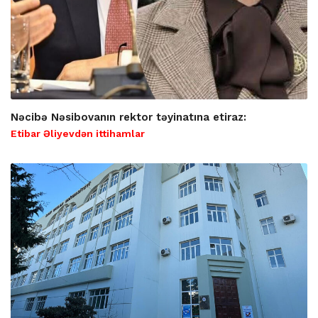
Nəcibə Nəsibovanın rektor təyinatına etiraz:
Etibar Əliyevdən ittihamlar