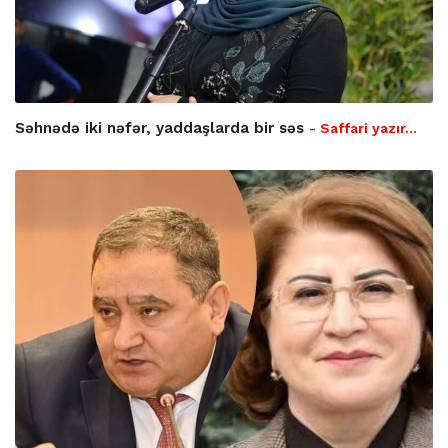
Səhnədə iki nəfər, yaddaşlarda bir səs
- Saffari yazır…