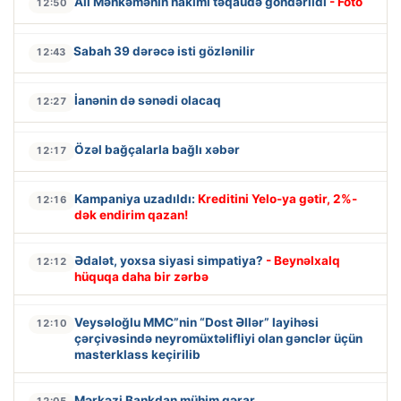
Ali Məhkəmənin hakimi təqaüdə göndərildi
- Foto
12:50
Sabah 39 dərəcə isti gözlənilir
12:43
İanənin də sənədi olacaq
12:27
Özəl bağçalarla bağlı xəbər
12:17
Kampaniya uzadıldı:
Kreditini Yelo-ya gətir, 2%-
12:16
dək endirim qazan!
Ədalət, yoxsa siyasi simpatiya?
- Beynəlxalq
12:12
hüquqa daha bir zərbə
Veysəloğlu MMC”nin “Dost Əllər” layihəsi
12:10
çərçivəsində neyromüxtəlifliyi olan gənclər üçün
masterklass keçirilib
Mərkəzi Bankdan mühim qərar