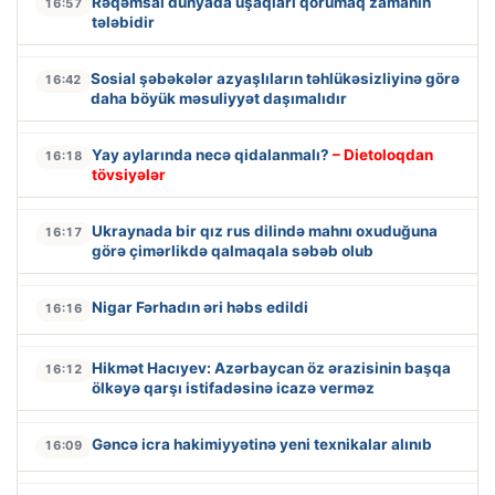
Rəqəmsal dünyada uşaqları qorumaq zamanın
16:57
tələbidir
Sosial şəbəkələr azyaşlıların təhlükəsizliyinə görə
16:42
daha böyük məsuliyyət daşımalıdır
Yay aylarında necə qidalanmalı?
– Dietoloqdan
16:18
tövsiyələr
Ukraynada bir qız rus dilində mahnı oxuduğuna
16:17
görə çimərlikdə qalmaqala səbəb olub
Nigar Fərhadın əri həbs edildi
16:16
Hikmət Hacıyev: Azərbaycan öz ərazisinin başqa
16:12
ölkəyə qarşı istifadəsinə icazə verməz
Gəncə icra hakimiyyətinə yeni texnikalar alınıb
16:09