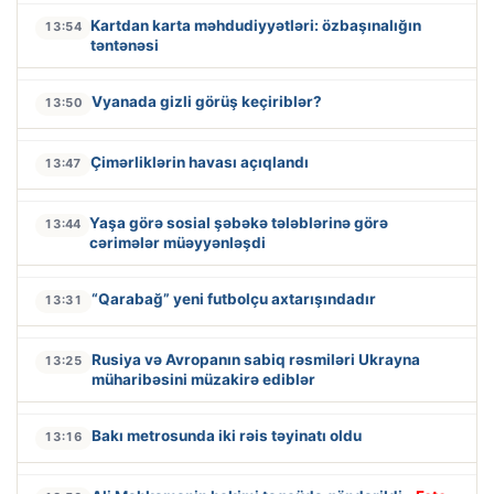
Kartdan karta məhdudiyyətləri: özbaşınalığın
13:54
təntənəsi
Vyanada gizli görüş keçiriblər?
13:50
Çimərliklərin havası açıqlandı
13:47
Yaşa görə sosial şəbəkə tələblərinə görə
13:44
cərimələr müəyyənləşdi
“Qarabağ” yeni futbolçu axtarışındadır
13:31
Rusiya və Avropanın sabiq rəsmiləri Ukrayna
13:25
müharibəsini müzakirə ediblər
Bakı metrosunda iki rəis təyinatı oldu
13:16