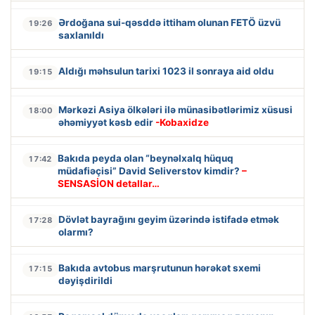
Ərdoğana sui-qəsddə ittiham olunan FETÖ üzvü
19:26
saxlanıldı
Aldığı məhsulun tarixi 1023 il sonraya aid oldu
19:15
Mərkəzi Asiya ölkələri ilə münasibətlərimiz xüsusi
18:00
əhəmiyyət kəsb edir
-Kobaxidze
Bakıda peyda olan “beynəlxalq hüquq
17:42
müdafiəçisi” David Seliverstov kimdir?
–
SENSASİON detallar…
Dövlət bayrağını geyim üzərində istifadə etmək
17:28
olarmı?
Bakıda avtobus marşrutunun hərəkət sxemi
17:15
dəyişdirildi