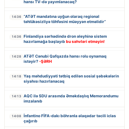
hansı TV-də yayımlanacaq?
“ATƏT mandatına uyğun olaraq regional
14:36
təhlükəsizliyə töhfəsini müəyyən etməlidir”
Finlandiya sərhədində dron əleyhinə sistem
14:36
hazırlamağa başlayıb
bu səhvləri etməyin!
ATƏT Cənubi Qafqazda hansı rolu oynamaq
14:28
istəyir?
-ŞƏRH
Yaş məhdudiyyəti tətbiq edilən sosial şəbəkələrin
14:18
siyahısı hazırlanacaq
AQC ilə SDU arasında Əməkdaşlıq Memorandumu
14:13
imzalanıb
İnfantino FİFA-dakı böhranla əlaqədar təcili iclas
14:08
çağırıb