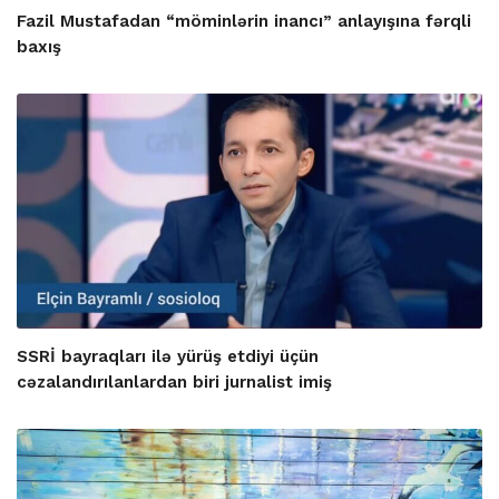
Fazil Mustafadan “möminlərin inancı” anlayışına fərqli
baxış
SSRİ bayraqları ilə yürüş etdiyi üçün
cəzalandırılanlardan biri jurnalist imiş