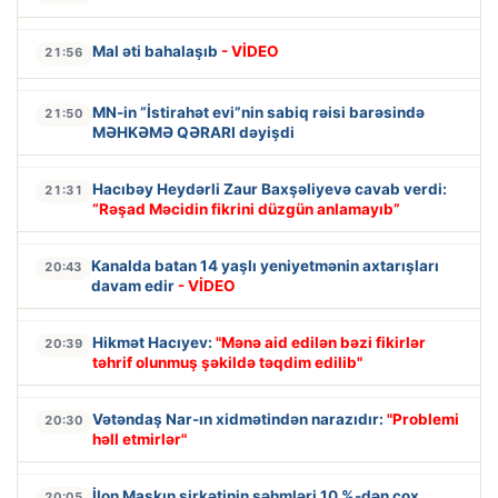
Mal əti bahalaşıb
- VİDEO
21:56
MN-in “İstirahət evi”nin sabiq rəisi barəsində
21:50
MƏHKƏMƏ QƏRARI dəyişdi
Hacıbəy Heydərli Zaur Baxşəliyevə cavab verdi:
21:31
“Rəşad Məcidin fikrini düzgün anlamayıb”
Kanalda batan 14 yaşlı yeniyetmənin axtarışları
20:43
davam edir
- VİDEO
Hikmət Hacıyev:
"Mənə aid edilən bəzi fikirlər
20:39
təhrif olunmuş şəkildə təqdim edilib"
Vətəndaş Nar-ın xidmətindən narazıdır:
"Problemi
20:30
həll etmirlər"
İlon Maskın şirkətinin səhmləri 10 %-dən çox
20:05