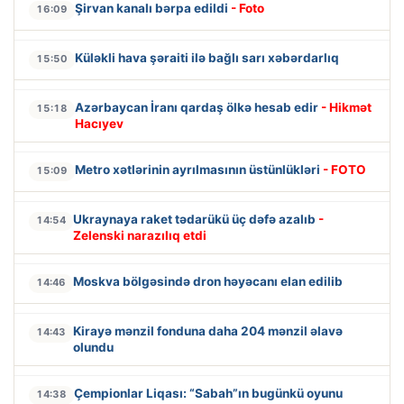
Şirvan kanalı bərpa edildi
- Foto
16:09
Küləkli hava şəraiti ilə bağlı sarı xəbərdarlıq
15:50
Azərbaycan İranı qardaş ölkə hesab edir
- Hikmət
15:18
Hacıyev
Metro xətlərinin ayrılmasının üstünlükləri
- FOTO
15:09
Ukraynaya raket tədarükü üç dəfə azalıb
-
14:54
Zelenski narazılıq etdi
Moskva bölgəsində dron həyəcanı elan edilib
14:46
Kirayə mənzil fonduna daha 204 mənzil əlavə
14:43
olundu
Çempionlar Liqası: “Sabah”ın bugünkü oyunu
14:38