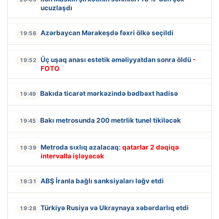
ucuzlaşdı
Azərbaycan Mərakeşdə fəxri ölkə seçildi
19:56
Üç uşaq anası estetik əməliyyatdan sonra öldü
-
19:52
FOTO
Bakıda ticarət mərkəzində bədbəxt hadisə
19:49
Bakı metrosunda 200 metrlik tunel tikiləcək
19:45
Metroda sıxlıq azalacaq:
qatarlar 2 dəqiqə
19:39
intervalla işləyəcək
ABŞ İranla bağlı sanksiyaları ləğv etdi
19:31
Türkiyə Rusiya və Ukraynaya xəbərdarlıq etdi
19:28