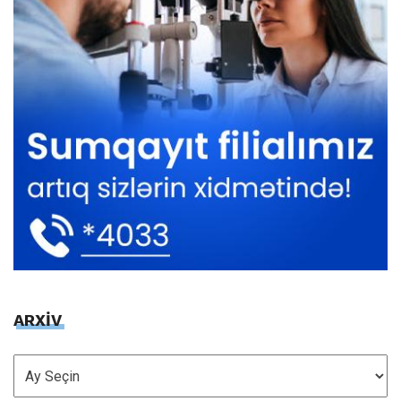
ARXİV
ARXİV