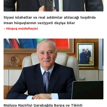
Siyasi islahatlar və real addımlar atılacağı təqdirdə
insan hüquqlarının vəziyyəti dəyişə bilər
- Hüquq müdafiəçisi
Maliyyə Nazirliyi Qarabağda Bərpa və Tikinti