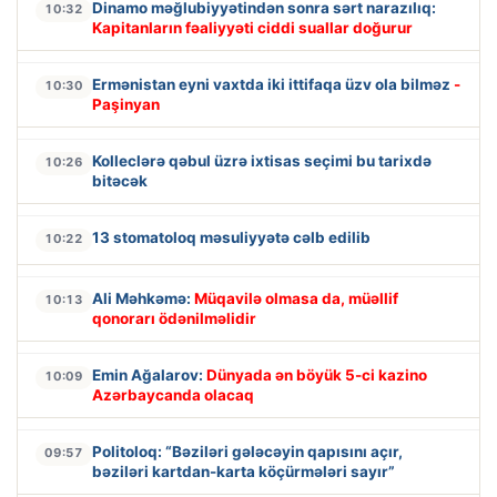
Dinamo məğlubiyyətindən sonra sərt narazılıq:
10:32
Kapitanların fəaliyyəti ciddi suallar doğurur
Ermənistan eyni vaxtda iki ittifaqa üzv ola bilməz
-
10:30
Paşinyan
Kolleclərə qəbul üzrə ixtisas seçimi bu tarixdə
10:26
bitəcək
13 stomatoloq məsuliyyətə cəlb edilib
10:22
Ali Məhkəmə:
Müqavilə olmasa da, müəllif
10:13
qonorarı ödənilməlidir
Emin Ağalarov:
Dünyada ən böyük 5-ci kazino
10:09
Azərbaycanda olacaq
Politoloq: “Bəziləri gələcəyin qapısını açır,
09:57
bəziləri kartdan-karta köçürmələri sayır”