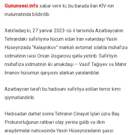
Gununsesi.info
xəbər verir ki, bu barədə İran KİV-nin
məlumatında bildirilib.
Xatırladaq ki, 27 yanvar 2023-cü il tarixində Azərbaycanın
Tehrandakı səfirliyinə hücum edən İran vətəndaşı Yasin
Hüseynzadə “Kalaşnikov” markalı avtomat silahla mühafizə
xidmətinin rəisi Orxan Əsgərovu qətlə yetirib. Səfirliyin
mühafizə xidmətinin iki əməkdaşı – Vasif Tağıyev və Mahir
İmanov hücumun qarşısını alarkən yaralanıblar.
Azərbaycan tərəfi bu hadisəni səfirliyə edilən terror kimi
qiymətləndirib.
Hadisədən dərhal sonra Tehranın Cinayət İşləri üzrə Baş
Prokurorluğunun rəhbəri olay yerinə gəlib və ilkin
araşdırmalar nəticəsində Yasin Hüseynzadənin şəxsi