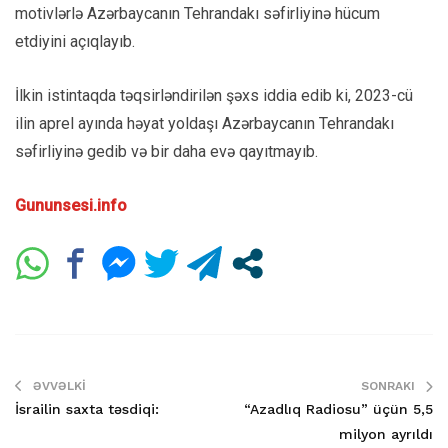
motivlərlə Azərbaycanın Tehrandakı səfirliyinə hücum
etdiyini açıqlayıb.
İlkin istintaqda təqsirləndirilən şəxs iddia edib ki, 2023-cü
ilin aprel ayında həyat yoldaşı Azərbaycanın Tehrandakı
səfirliyinə gedib və bir daha evə qayıtmayıb.
Gununsesi.info
ƏVVƏLKI
SONRAKI
İsrailin saxta təsdiqi:
“Azadlıq Radiosu” üçün 5,5
milyon ayrıldı