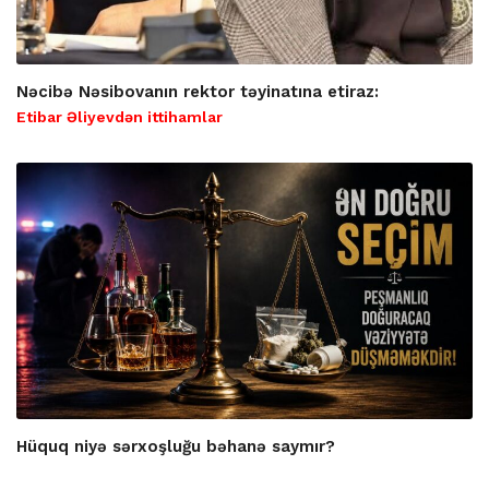
Nəcibə Nəsibovanın rektor təyinatına etiraz:
Etibar Əliyevdən ittihamlar
Hüquq niyə sərxoşluğu bəhanə saymır?