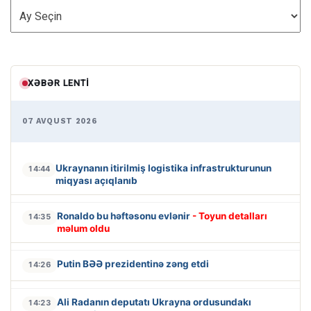
ARXİV
XƏBƏR LENTI
07 AVQUST 2026
Ukraynanın itirilmiş logistika infrastrukturunun
14:44
miqyası açıqlanıb
Ronaldo bu həftəsonu evlənir
- Toyun detalları
14:35
məlum oldu
Putin BƏƏ prezidentinə zəng etdi
14:26
Ali Radanın deputatı Ukrayna ordusundakı
14:23