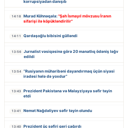
korrupsiyadan danışıb
Murad Köhnəqala:
"Şah İsmayıl mövzusu İranın
14:18
sifarişi ilə köpükləndirilir"
Qardaşoğlu bibisini gülləndi
14:11
Jurnalist vəsiqəsinə görə 20 manatlıq ödəniş ləğv
13:56
edildi
“Rusiyanın müharibəni dayandırmaq üçün siyasi
13:54
iradəsi hələ də yoxdur”
Prezident Pakistana və Malayziyaya səfir təyin
13:43
etdi
Nemət Nağdəliyev səfir təyin olundu
13:41
Prezident üç səfiri geri çağırdı
13:40