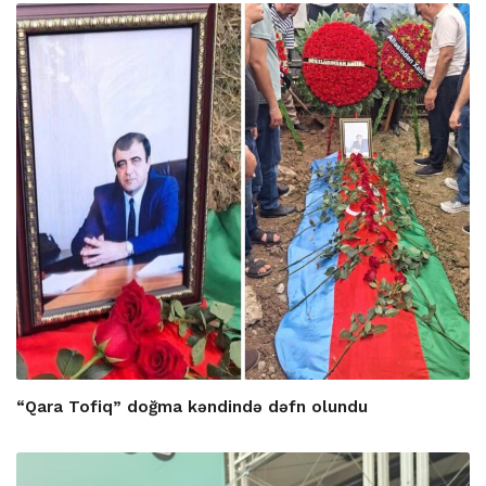
“Qara Tofiq” doğma kəndində dəfn olundu