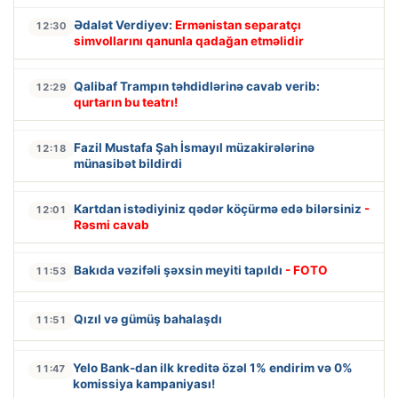
Ədalət Verdiyev:
Ermənistan separatçı
12:30
simvollarını qanunla qadağan etməlidir
Qalibaf Trampın təhdidlərinə cavab verib:
12:29
qurtarın bu teatrı!
Fazil Mustafa Şah İsmayıl müzakirələrinə
12:18
münasibət bildirdi
Kartdan istədiyiniz qədər köçürmə edə bilərsiniz
-
12:01
Rəsmi cavab
Bakıda vəzifəli şəxsin meyiti tapıldı
- FOTO
11:53
Qızıl və gümüş bahalaşdı
11:51
Yelo Bank-dan ilk kreditə özəl 1% endirim və 0%
11:47
komissiya kampaniyası!