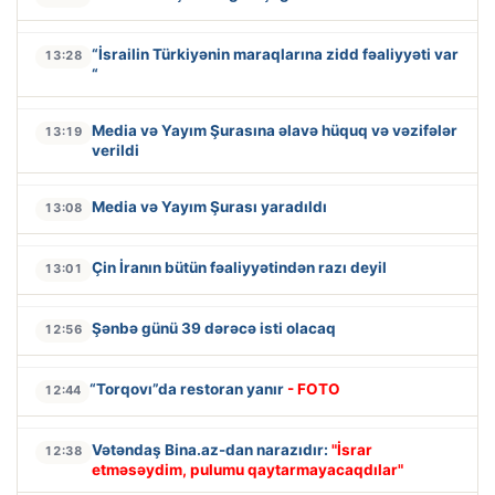
“İsrailin Türkiyənin maraqlarına zidd fəaliyyəti var
13:28
“
Media və Yayım Şurasına əlavə hüquq və vəzifələr
13:19
verildi
Media və Yayım Şurası yaradıldı
13:08
Çin İranın bütün fəaliyyətindən razı deyil
13:01
Şənbə günü 39 dərəcə isti olacaq
12:56
“Torqovı”da restoran yanır
- FOTO
12:44
Vətəndaş Bina.az-dan narazıdır:
"İsrar
12:38
etməsəydim, pulumu qaytarmayacaqdılar"