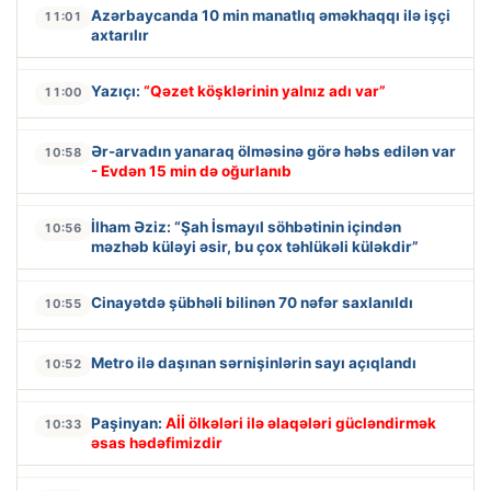
Azərbaycanda 10 min manatlıq əməkhaqqı ilə işçi
11:01
axtarılır
Yazıçı:
“Qəzet köşklərinin yalnız adı var”
11:00
Ər-arvadın yanaraq ölməsinə görə həbs edilən var
10:58
- Evdən 15 min də oğurlanıb
İlham Əziz: “Şah İsmayıl söhbətinin içindən
10:56
məzhəb küləyi əsir, bu çox təhlükəli küləkdir”
Cinayətdə şübhəli bilinən 70 nəfər saxlanıldı
10:55
Metro ilə daşınan sərnişinlərin sayı açıqlandı
10:52
Paşinyan:
Aİİ ölkələri ilə əlaqələri gücləndirmək
10:33
əsas hədəfimizdir