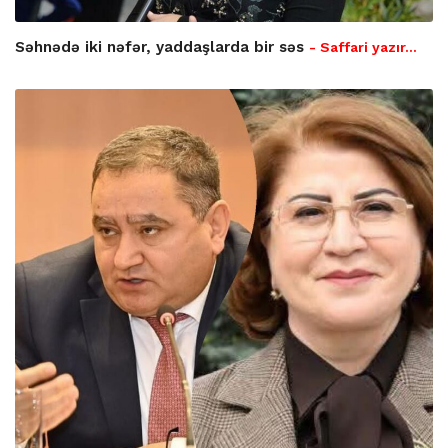
Səhnədə iki nəfər, yaddaşlarda bir səs
- Saffari yazır…