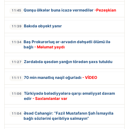
Qonşu ölkələr buna icazə vermədilər
-Pezeşkian
11:45
Bakıda obyekt yanır
11:39
Baş Prokurorluq ər-arvadın dəhşətli ölümü ilə
11:34
bağlı
- Məlumat yaydı
Zərdabda qəsdən yanğın törədən şəxs tutuldu
11:27
70 min manatlıq naqil oğurladı
- VİDEO
11:11
Türkiyədə bələdiyyələrə qarşı əməliyyat davam
11:06
edir
- Saxlanılanlar var
Əsəd Cahangir: “Fazil Mustafanın Şah İsmayılla
11:04
bağlı sözlərini qəribliyə salmayın”