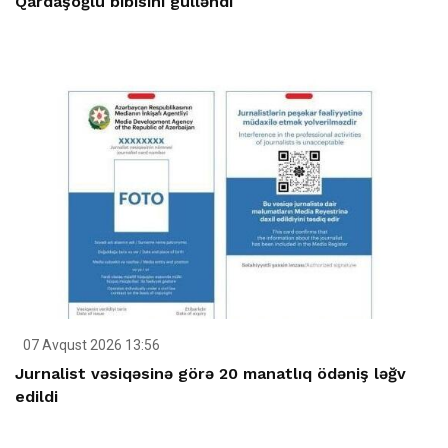
Qardaşoğlu bibisini gülləndi
07 Avqust 2026 13:56
Jurnalist vəsiqəsinə görə 20 manatlıq ödəniş ləğv
edildi