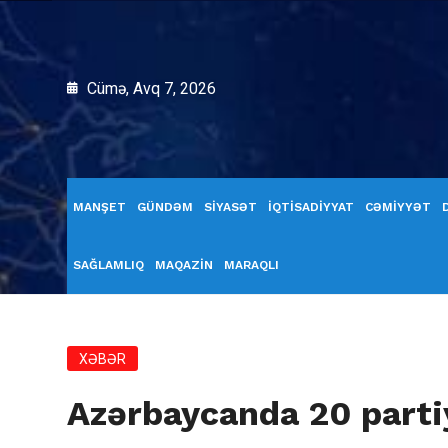
Cümə, Avq 7, 2026
MANŞET
GÜNDƏM
SİYASƏT
İQTİSADİYYAT
CƏMİYYƏT
SAĞLAMLIQ
MAQAZİN
MARAQLI
XƏBƏR
Azərbaycanda 20 part