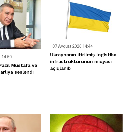
07 Avqust 2026 14:44
Ukraynanın itirilmiş logistika
 14:50
infrastrukturunun miqyası
Fazil Mustafa və
açıqlanıb
rlıya səsləndi