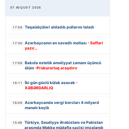
07 AVQUST 2026
Təqaüdçüləri aldadıb pullarını taladı
17:58
Azərbaycanın ən savadlı mollası
- Saffari
17:30
yazır…
Bakıda estetik əməliyyat zamanı üçüncü
17:09
ölüm
-Prokurorluq araşdırır
İki gün güclü külək əsəcək
-
16:11
XƏBƏRDARLIQ
Azərbaycanda vergi borcları 4 milyard
16:09
manatı keçib
Türkiyə, Səudiyyə Ərəbistanı və Pakistan
15:49
arasında Məkkə müdafiə sazişi imzalanıb