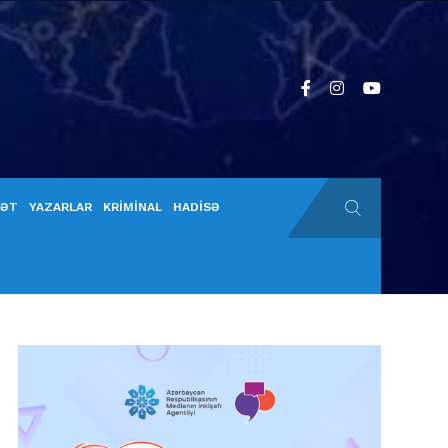
YƏT
YAZARLAR
KRİMİNAL
HADİSƏ