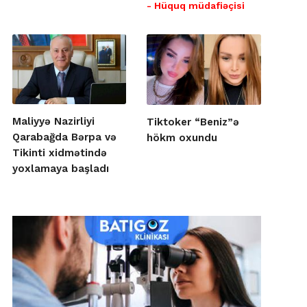
- Hüquq müdafiəçisi
Maliyyə Nazirliyi
Tiktoker “Beniz”ə
Qarabağda Bərpa və
hökm oxundu
Tikinti xidmətində
yoxlamaya başladı