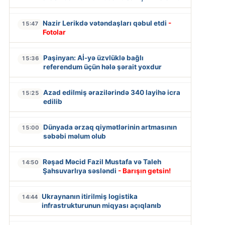
Nazir Lerikdə vətəndaşları qəbul etdi
-
15:47
Fotolar
Paşinyan: Aİ-yə üzvlüklə bağlı
15:36
referendum üçün hələ şərait yoxdur
Azad edilmiş ərazilərində 340 layihə icra
15:25
edilib
Dünyada ərzaq qiymətlərinin artmasının
15:00
səbəbi məlum olub
Rəşad Məcid Fazil Mustafa və Taleh
14:50
Şahsuvarlıya səsləndi
- Barışın getsin!
Ukraynanın itirilmiş logistika
14:44
infrastrukturunun miqyası açıqlanıb