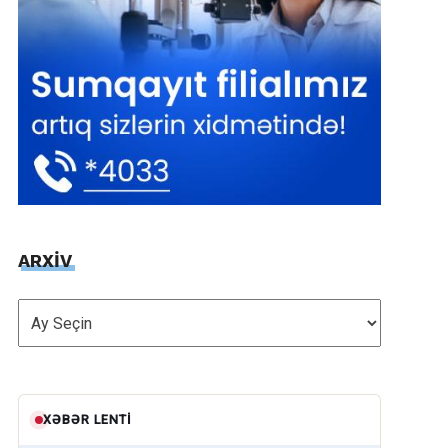
ARXİV
ARXİV
XƏBƏR LENTI