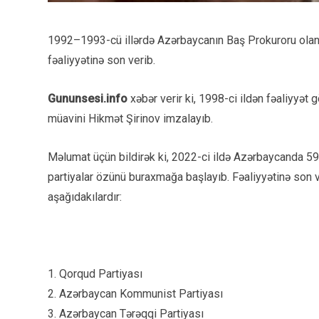
1992–1993-cü illərdə Azərbaycanın Baş Prokuroru olan İx
fəaliyyətinə son verib.
Gununsesi.info
xəbər verir ki, 1998-ci ildən fəaliyyət
müavini Hikmət Şirinov imzalayıb.
Məlumat üçün bildirək ki, 2022-ci ildə Azərbaycanda 59 
partiyalar özünü buraxmağa başlayıb. Fəaliyyətinə son v
aşağıdakılardır:
1. Qorqud Partiyası
2. Azərbaycan Kommunist Partiyası
3. Azərbaycan Tərəqqi Partiyası