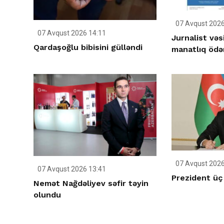
07 Avqust 2026
07 Avqust 2026 14:11
Jurnalist vəs
Qardaşoğlu bibisini gülləndi
manatlıq ödən
07 Avqust 2026
07 Avqust 2026 13:41
Prezident üç s
Nemət Nağdəliyev səfir təyin
olundu