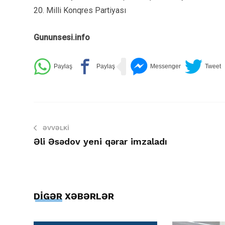
20. Milli Konqres Partiyası
Gununsesi.info
ƏVVƏLKI
Əli Əsədov yeni qərar imzaladı
DİGƏR XƏBƏRLƏR