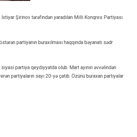
tiyar Şirinov tərəfindən yaradılan Milli Konqres Partiyası
 göstərən partiyanın buraxılması haqqında bəyanatı sədr
siyasi partiya qeydiyyatda olub. Mart ayının əvvəlindən
erən partiyaların sayı 20-yə çatıb. Özünü buraxan partiyalar