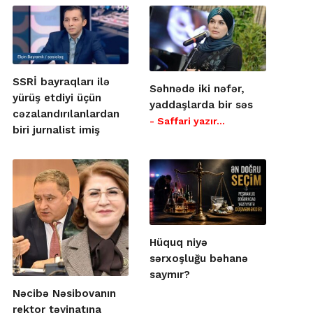
SSRİ bayraqları ilə
Səhnədə iki nəfər,
yürüş etdiyi üçün
yaddaşlarda bir səs
cəzalandırılanlardan
- Saffari yazır…
biri jurnalist imiş
Hüquq niyə
sərxoşluğu bəhanə
saymır?
Nəcibə Nəsibovanın
rektor təyinatına