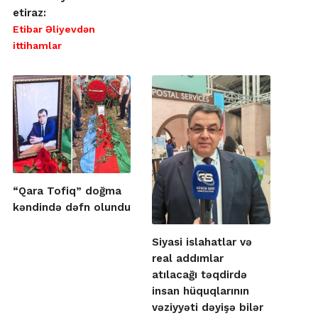
etiraz:
Etibar Əliyevdən
ittihamlar
“Qara Tofiq” doğma
kəndində dəfn olundu
Siyasi islahatlar və
real addımlar
atılacağı təqdirdə
insan hüquqlarının
vəziyyəti dəyişə bilər