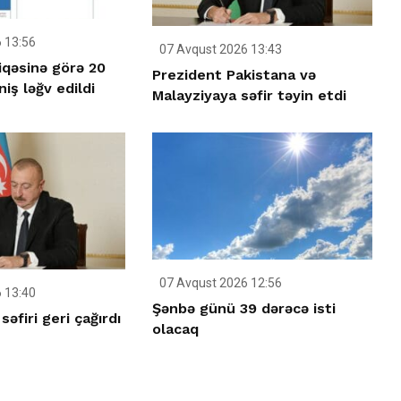
 13:56
07 Avqust 2026 13:43
iqəsinə görə 20
Prezident Pakistana və
iş ləğv edildi
Malayziyaya səfir təyin etdi
07 Avqust 2026 12:56
 13:40
Şənbə günü 39 dərəcə isti
əfiri geri çağırdı
olacaq