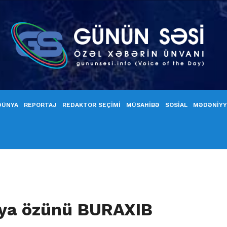
DÜNYA
REPORTAJ
REDAKTOR SEÇİMİ
MÜSAHİBƏ
SOSİAL
MƏDƏNİY
iya özünü BURAXIB