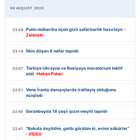
08 AVQUST 2026
Putin müharibə üçün gizli səfərbərlik hazırlayır
-
23:28
Zelenski
İtkin düşən 8 nəfər tapıldı
23:18
Türkiyə Ukrayna və Rusiyaya moratorium təklif
23:07
etdi
-Hakan Fidan
Vens İranla danışıqlarda irəliləyiş olduğunu
22:51
açıqladı
Goranboyda 18 yaşlı qızın meyiti tapıldı
22:45
“Bakıda deyildim, gəlib gördüm ki, evimi sökürlər”
22:41
- VİDEO