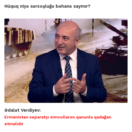
Hüquq niyə sərxoşluğu bəhanə saymır?
Ədalət Verdiyev:
Ermənistan separatçı simvollarını qanunla qadağan
etməlidir