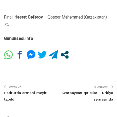
Final:
Həsrət Cəfərov
– Qoşqar Məhəmməd (Qazaxıstan)
7:5
Gununsesi.info
ƏVVƏLKI
SONRAKI
Hadrutda erməni meyiti
Azərbaycan qırıcıları Türkiyə
tapıldı
səmasında