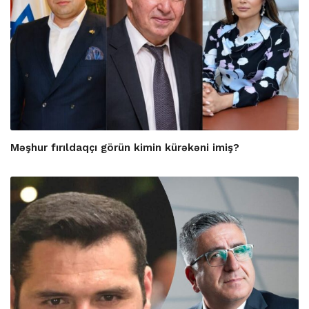
Məşhur fırıldaqçı görün kimin kürəkəni imiş?