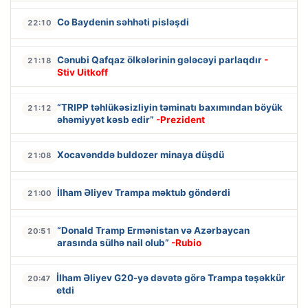
Co Baydenin səhhəti pisləşdi
22:10
Cənubi Qafqaz ölkələrinin gələcəyi parlaqdır
-
21:18
Stiv Uitkoff
“TRIPP təhlükəsizliyin təminatı baxımından böyük
21:12
əhəmiyyət kəsb edir”
-Prezident
Xocavənddə buldozer minaya düşdü
21:08
İlham Əliyev Trampa məktub göndərdi
21:00
“Donald Tramp Ermənistan və Azərbaycan
20:51
arasında sülhə nail olub”
-Rubio
İlham Əliyev G20-yə dəvətə görə Trampa təşəkkür
20:47
etdi