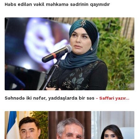
Həbs edilən vəkil məhkəmə sədrinin qayınıdır
Səhnədə iki nəfər, yaddaşlarda bir səs
- Saffari yazır…