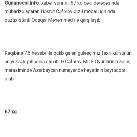
Gununsesi.info
xəbər verir ki, 67 kq çəki dərəcəsində
mübarizə aparan Həsrət Cəfərov qızıl medal uğrunda
qazaxıstanlı Qoşqar Məhəmməd ilə qarşılaşıb.
Rəqibinə 7:5 hesabı ilə qalib gələn güləşçimiz fəxri kürsünün
ən yüksək pilləsinə qalxıb. H.Cəfərov MDB Oyunlarının açılış
mərasimində Azərbaycan nümayəndə heyətinin bayraqdarı
olub.
67 kq