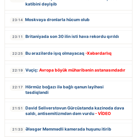
katibini dəyişib
Moskvaya dronlarla hücum olub
23:14
Britaniyada son 30 ilin isti hava rekordu qırıldı
23:11
Bu ərazilərdə işıq olmayacaq
-Xəbərdarlıq
22:25
Vuçiç:
Avropa böyük müharibənin astanasındadır
22:19
Hörmüz boğazı ilə bağlı qanun layihəsi
22:17
təsdiqləndi
David Seliverstovun Gürcüstanda kazinoda dava
21:51
saldı, antisemitizmdən dəm vurdu
- VİDEO
Ələsgər Məmmədli kamerada huşunu itirib
21:33