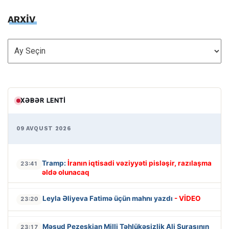
ARXİV
ARXİV
XƏBƏR LENTI
09 AVQUST 2026
Tramp:
İranın iqtisadi vəziyyəti pisləşir, razılaşma
23:41
əldə olunacaq
Leyla Əliyeva Fatimə üçün mahnı yazdı
- VİDEO
23:20
Məsud Pezeşkian Milli Təhlükəsizlik Ali Şurasının
23:17