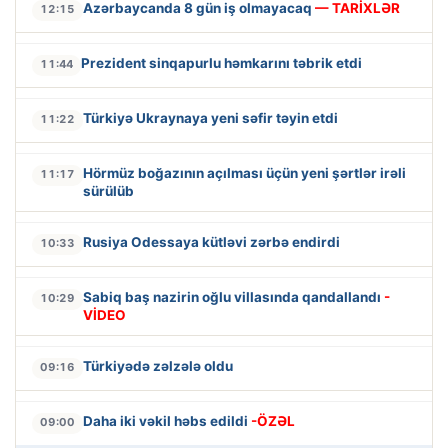
Azərbaycanda 8 gün iş olmayacaq
— TARİXLƏR
12:15
Prezident sinqapurlu həmkarını təbrik etdi
11:44
Türkiyə Ukraynaya yeni səfir təyin etdi
11:22
Hörmüz boğazının açılması üçün yeni şərtlər irəli
11:17
sürülüb
Rusiya Odessaya kütləvi zərbə endirdi
10:33
Sabiq baş nazirin oğlu villasında qandallandı
-
10:29
VİDEO
Türkiyədə zəlzələ oldu
09:16
Daha iki vəkil həbs edildi
-ÖZƏL
09:00