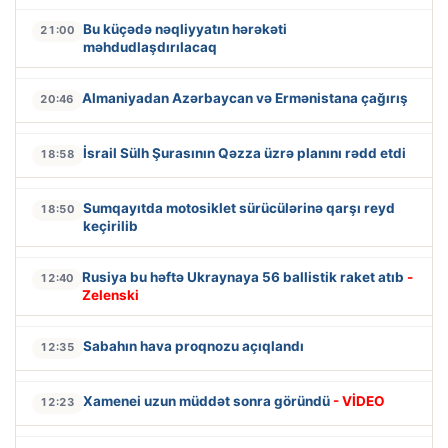
Bu küçədə nəqliyyatın hərəkəti
21:00
məhdudlaşdırılacaq
Almaniyadan Azərbaycan və Ermənistana çağırış
20:46
İsrail Sülh Şurasının Qəzza üzrə planını rədd etdi
18:58
Sumqayıtda motosiklet sürücülərinə qarşı reyd
18:50
keçirilib
Rusiya bu həftə Ukraynaya 56 ballistik raket atıb
-
12:40
Zelenski
Sabahın hava proqnozu açıqlandı
12:35
Xamenei uzun müddət sonra göründü
- VİDEO
12:23