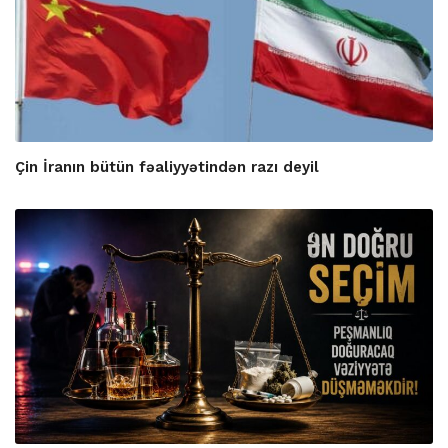
Çin İranın bütün fəaliyyətindən razı deyil