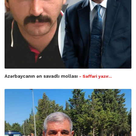
Azərbaycanın ən savadlı mollası
- Saffari yazır…