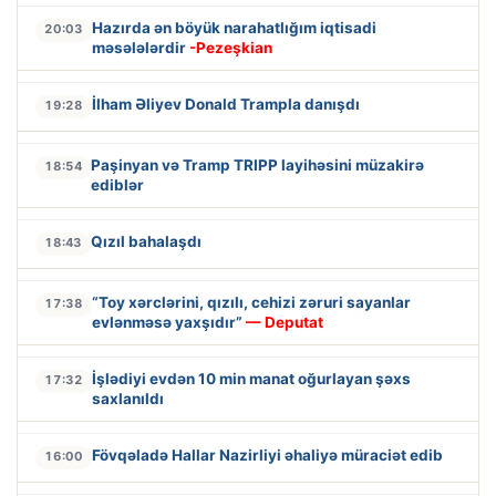
Hazırda ən böyük narahatlığım iqtisadi
20:03
məsələlərdir
-Pezeşkian
İlham Əliyev Donald Trampla danışdı
19:28
Paşinyan və Tramp TRIPP layihəsini müzakirə
18:54
ediblər
Qızıl bahalaşdı
18:43
“Toy xərclərini, qızılı, cehizi zəruri sayanlar
17:38
evlənməsə yaxşıdır”
— Deputat
İşlədiyi evdən 10 min manat oğurlayan şəxs
17:32
saxlanıldı
Fövqəladə Hallar Nazirliyi əhaliyə müraciət edib
16:00