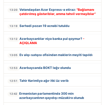
Vətəndaşdan Azər Express-ə etiraz:
"Bağlamanı
13:20
çatdırılmış göstəriblər, amma təhvil verməyiblər"
Sərhədi pozan 19 əcnəbi tutuldu
13:19
Azərbaycanlılar niyə banka pul qoymur?
-
13:12
AÇIQLAMA
Ev alqı-satqısı ofisindən maklerin meyiti tapıldı
13:05
Azərbaycanda BOKT ləğv olundu
12:53
Tahir Kərimliyə ağır itki üz verib
12:51
Ermənistan parlamentində 300 min
12:42
azərbaycanlının qayıdışı müzakirə olunub