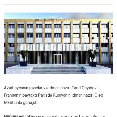
Azərbaycanın gənclər və idman naziri Fərid Qayıbov
Fransanın paytaxtı Parisdə Rusiyanın idman naziri Oleq
Matıtsinlə görüşüb.
Gununsesi.info-
nun məlumatına görə, bu barədə Rusiya