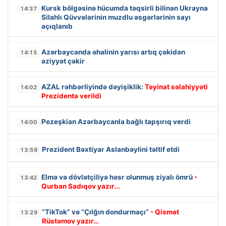
Kursk bölgəsinə hücumda təqsirli bilinən Ukrayna
14:37
Silahlı Qüvvələrinin muzdlu əsgərlərinin sayı
açıqlanıb
Azərbaycanda əhalinin yarısı artıq çəkidən
14:15
əziyyət çəkir
AZAL rəhbərliyində dəyişiklik:
Təyinat səlahiyyəti
14:02
Prezidentə verildi
Pezeşkian Azərbaycanla bağlı tapşırıq verdi
14:00
Prezident Bəxtiyar Aslanbəylini təltif etdi
13:59
Elmə və dövlətçiliyə həsr olunmuş ziyalı ömrü
-
13:42
Qurban Sadıqov yazır...
“TikTok” və “Çılğın dondurmaçı”
- Qismət
13:29
Rüstəmov yazır…