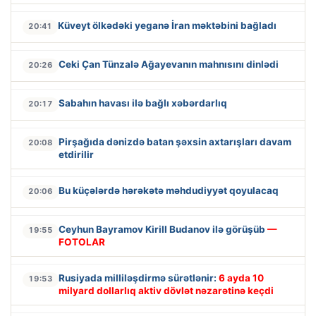
Küveyt ölkədəki yeganə İran məktəbini bağladı
20:41
Ceki Çan Tünzalə Ağayevanın mahnısını dinlədi
20:26
Sabahın havası ilə bağlı xəbərdarlıq
20:17
Pirşağıda dənizdə batan şəxsin axtarışları davam
20:08
etdirilir
Bu küçələrdə hərəkətə məhdudiyyət qoyulacaq
20:06
Ceyhun Bayramov Kirill Budanov ilə görüşüb
—
19:55
FOTOLAR
Rusiyada milliləşdirmə sürətlənir:
6 ayda 10
19:53
milyard dollarlıq aktiv dövlət nəzarətinə keçdi