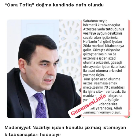
“Qara Tofiq” doğma kəndində dəfn olundu
Mədəniyyət Nazirliyi işdən könüllü çıxmaq istəməyən
kitabxanaçıları hədələyir