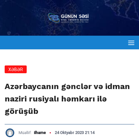
XƏBƏR
Azərbaycanın gənclər və idman
naziri rusiyalı həmkarı ilə
görüşüb
Müəllif:
ilhame
24 Oktyabr 2023 21:14