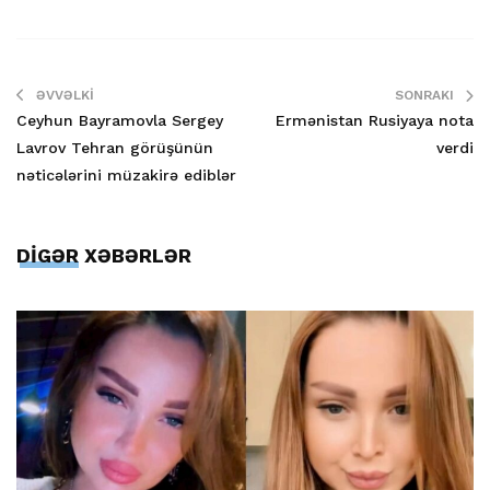
ƏVVƏLKI
SONRAKI
Ceyhun Bayramovla Sergey
Ermənistan Rusiyaya nota
Lavrov Tehran görüşünün
verdi
nəticələrini müzakirə ediblər
DİGƏR XƏBƏRLƏR