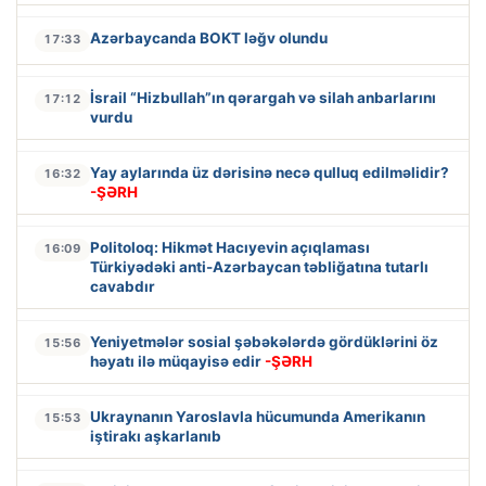
Azərbaycanda BOKT ləğv olundu
17:33
İsrail “Hizbullah”ın qərargah və silah anbarlarını
17:12
vurdu
Yay aylarında üz dərisinə necə qulluq edilməlidir?
16:32
-ŞƏRH
Politoloq: Hikmət Hacıyevin açıqlaması
16:09
Türkiyədəki anti-Azərbaycan təbliğatına tutarlı
cavabdır
Yeniyetmələr sosial şəbəkələrdə gördüklərini öz
15:56
həyatı ilə müqayisə edir
-ŞƏRH
Ukraynanın Yaroslavla hücumunda Amerikanın
15:53
iştirakı aşkarlanıb