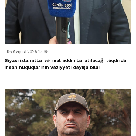
06 Avqust 2026 15:35
Siyasi islahatlar və real addımlar atılacağı təqdirdə
insan hüquqlarının vəziyyəti dəyişə bilər