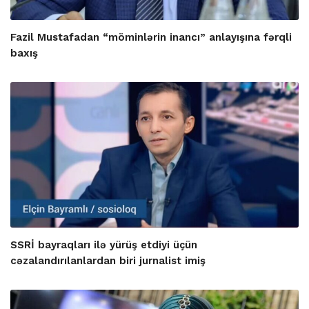
Fazil Mustafadan “möminlərin inancı” anlayışına fərqli
baxış
SSRİ bayraqları ilə yürüş etdiyi üçün
cəzalandırılanlardan biri jurnalist imiş