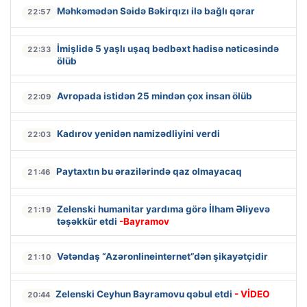
Məhkəmədən Səidə Bəkirqızı ilə bağlı qərar
22:57
İmişlidə 5 yaşlı uşaq bədbəxt hadisə nəticəsində
22:33
ölüb
Avropada istidən 25 mindən çox insan ölüb
22:09
Kadırov yenidən namizədliyini verdi
22:03
Paytaxtın bu ərazilərində qaz olmayacaq
21:46
Zelenski humanitar yardıma görə İlham Əliyevə
21:19
təşəkkür etdi
-Bayramov
Vətəndaş “Azəronlineinternet”dən şikayətçidir
21:10
Zelenski Ceyhun Bayramovu qəbul etdi
- VİDEO
20:44