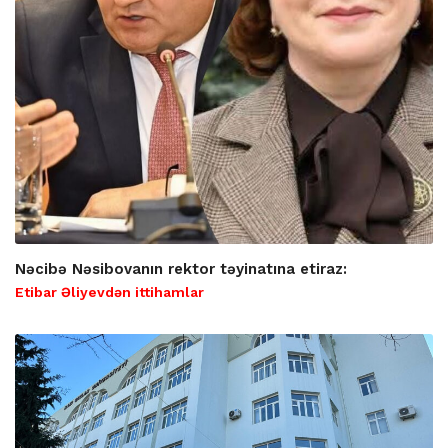
Nəcibə Nəsibovanın rektor təyinatına etiraz:
Etibar Əliyevdən ittihamlar