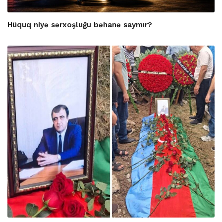
Hüquq niyə sərxoşluğu bəhanə saymır?