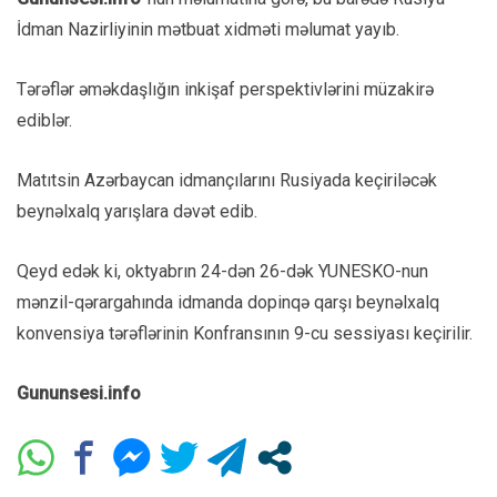
İdman Nazirliyinin mətbuat xidməti məlumat yayıb.
Tərəflər əməkdaşlığın inkişaf perspektivlərini müzakirə
ediblər.
Matıtsin Azərbaycan idmançılarını Rusiyada keçiriləcək
beynəlxalq yarışlara dəvət edib.
Qeyd edək ki, oktyabrın 24-dən 26-dək YUNESKO-nun
mənzil-qərargahında idmanda dopinqə qarşı beynəlxalq
konvensiya tərəflərinin Konfransının 9-cu sessiyası keçirilir.
Gununsesi.info