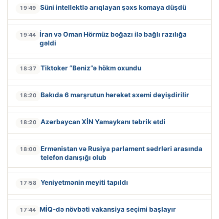
Süni intellektlə arıqlayan şəxs komaya düşdü
19:49
İran və Oman Hörmüz boğazı ilə bağlı razılığa
19:44
gəldi
Tiktoker “Beniz”ə hökm oxundu
18:37
Bakıda 6 marşrutun hərəkət sxemi dəyişdirilir
18:20
Azərbaycan XİN Yamaykanı təbrik etdi
18:20
Ermənistan və Rusiya parlament sədrləri arasında
18:00
telefon danışığı olub
Yeniyetmənin meyiti tapıldı
17:58
MİQ-də növbəti vakansiya seçimi başlayır
17:44