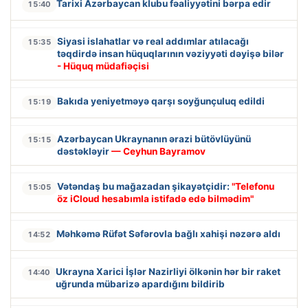
Tarixi Azərbaycan klubu fəaliyyətini bərpa edir
15:40
Siyasi islahatlar və real addımlar atılacağı
15:35
təqdirdə insan hüquqlarının vəziyyəti dəyişə bilər
- Hüquq müdafiəçisi
Bakıda yeniyetməyə qarşı soyğunçuluq edildi
15:19
Azərbaycan Ukraynanın ərazi bütövlüyünü
15:15
dəstəkləyir
— Ceyhun Bayramov
Vətəndaş bu mağazadan şikayətçidir:
"Telefonu
15:05
öz iCloud hesabımla istifadə edə bilmədim"
Məhkəmə Rüfət Səfərovla bağlı xahişi nəzərə aldı
14:52
Ukrayna Xarici İşlər Nazirliyi ölkənin hər bir raket
14:40
uğrunda mübarizə apardığını bildirib