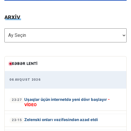
ARXİV
ARXİV
XƏBƏR LENTI
06 AVQUST 2026
Uşaqlar üçün internetdə yeni dövr başlayır
-
23:27
VİDEO
Zelenski onları vəzifəsindən azad etdi
23:15