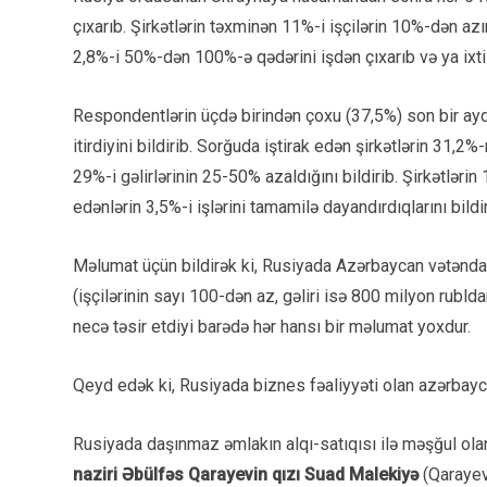
çıxarıb. Şirkətlərin təxminən 11%-i işçilərin 10%-dən azı
2,8%-i 50%-dən 100%-ə qədərini işdən çıxarıb və ya ixti
Respondentlərin üçdə birindən çoxu (37,5%) son bir ayda g
itirdiyini bildirib. Sorğuda iştirak edən şirkətlərin 31,2
29%-i gəlirlərinin 25-50% azaldığını bildirib. Şirkətləri
edənlərin 3,5%-i işlərini tamamilə dayandırdıqlarını bildir
Məlumat üçün bildirək ki, Rusiyada Azərbaycan vətəndaş
(işçilərinin sayı 100-dən az, gəliri isə 800 milyon rublda
necə təsir etdiyi barədə hər hansı bir məlumat yoxdur.
Qeyd edək ki, Rusiyada biznes fəaliyyəti olan azərbaycan
Rusiyada daşınmaz əmlakın alqı-satıqısı ilə məşğul o
naziri Əbülfəs Qarayevin qızı Suad Malekiyə
(Qarayev