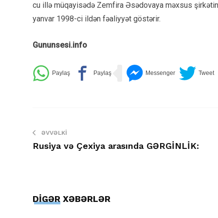
cu illə müqayisədə Zemfira Əsədovaya məxsus şirkətin m
yanvar 1998-ci ildən fəaliyyət göstərir.
Gununsesi.info
ƏVVƏLKI
Rusiya və Çexiya arasında GƏRGİNLİK:
DİGƏR XƏBƏRLƏR