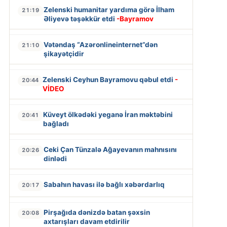
Zelenski humanitar yardıma görə İlham
21:19
Əliyevə təşəkkür etdi
-Bayramov
Vətəndaş “Azəronlineinternet”dən
21:10
şikayətçidir
Zelenski Ceyhun Bayramovu qəbul etdi
-
20:44
VİDEO
Küveyt ölkədəki yeganə İran məktəbini
20:41
bağladı
Ceki Çan Tünzalə Ağayevanın mahnısını
20:26
dinlədi
Sabahın havası ilə bağlı xəbərdarlıq
20:17
Pirşağıda dənizdə batan şəxsin
20:08
axtarışları davam etdirilir