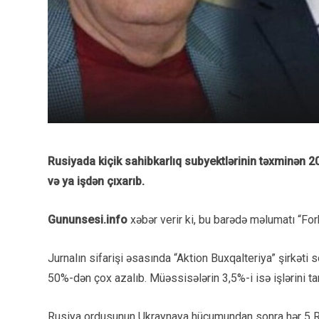
Rusiyada kiçik sahibkarlıq subyektlərinin təxminən 20
və ya işdən çıxarıb.
Gununsesi.info
xəbər verir ki, bu barədə məlumatı “Forb
Jurnalın sifarişi əsasında “Aktion Buxqalteriya” şirkəti s
50%-dən çox azalıb. Müəssisələrin 3,5%-i isə işlərini t
Rusiya ordusunun Ukraynaya hücumundan sonra hər 5 Rusi