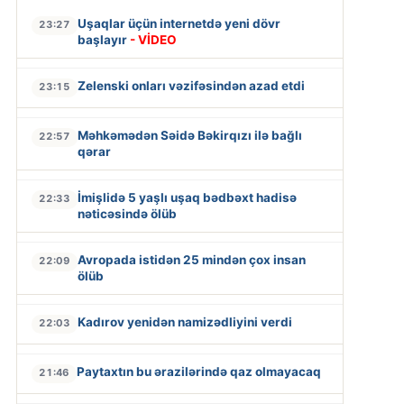
Uşaqlar üçün internetdə yeni dövr
23:27
başlayır
- VİDEO
Zelenski onları vəzifəsindən azad etdi
23:15
Məhkəmədən Səidə Bəkirqızı ilə bağlı
22:57
qərar
İmişlidə 5 yaşlı uşaq bədbəxt hadisə
22:33
nəticəsində ölüb
Avropada istidən 25 mindən çox insan
22:09
ölüb
Kadırov yenidən namizədliyini verdi
22:03
Paytaxtın bu ərazilərində qaz olmayacaq
21:46