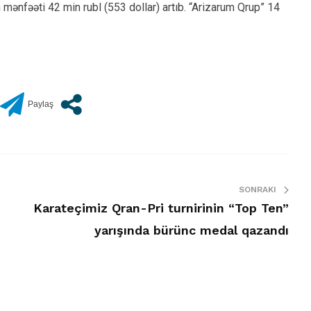
ənfəəti 42 min rubl (553 dollar) artıb. “Arizarum Qrup” 14
SONRAKI
Karateçimiz Qran-Pri turnirinin “Top Ten”
yarışında bürünc medal qazandı