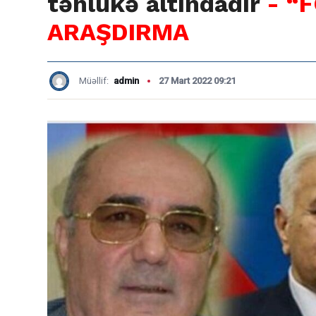
təhlükə altındadır
- “
ARAŞDIRMA
Müəllif:
admin
27 Mart 2022 09:21