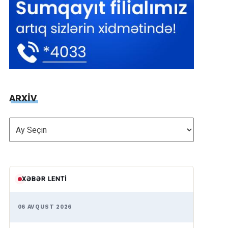
ARXİV
ARXİV
XƏBƏR LENTI
06 AVQUST 2026