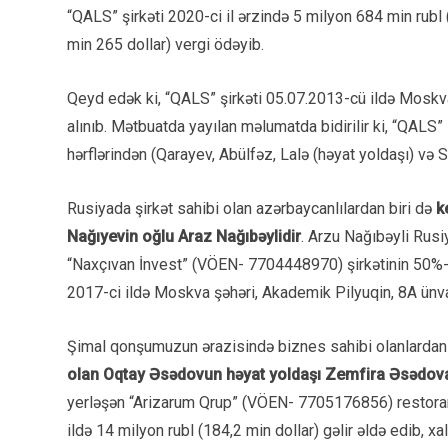
“QALS” şirkəti 2020-ci il ərzində 5 milyon 684 min rubl 
min 265 dollar) vergi ödəyib.
Qeyd edək ki, “QALS” şirkəti 05.07.2013-cü ildə Moskva
alınıb. Mətbuatda yayılan məlumatda bidirilir ki, “QALS” 
hərflərindən (Qarayev, Abülfəz, Lalə (həyat yoldaşı) və Su
Rusiyada şirkət sahibi olan azərbaycanlılardan biri də
k
Nağıyevin oğlu Araz Nağıbəylidir
. Arzu Nağıbəyli Rus
“Naxçıvan İnvest” (VÖEN- 7704448970) şirkətinin 50%-li
2017-ci ildə Moskva şəhəri, Akademik Pilyuqin, 8A ünva
Şimal qonşumuzun ərazisində biznes sahibi olanlardan 
olan Oqtay Əsədovun həyat yoldaşı Zemfira Əsədov
yerləşən “Arizarum Qrup” (VÖEN- 7705176856) restoran 
ildə 14 milyon rubl (184,2 min dollar) gəlir əldə edib, xa