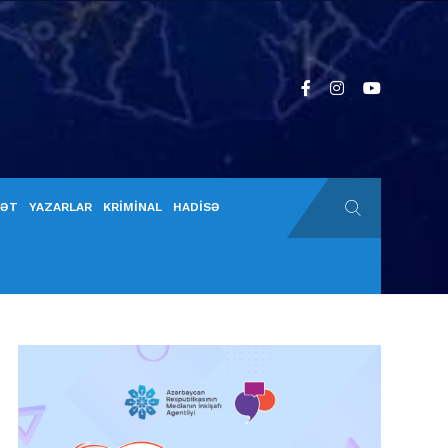
YƏT
YAZARLAR
KRİMİNAL
HADİSƏ