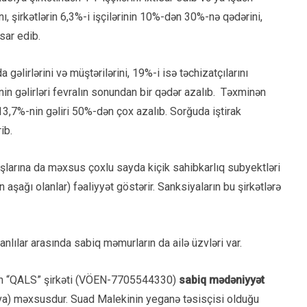
nı, şirkətlərin 6,3%-i işçilərinin 10%-dən 30%-nə qədərini,
sar edib.
əlirlərini və müştərilərini, 19%-i isə təchizatçılarını
%-nin gəlirləri fevralın sonundan bir qədər azalıb. Təxminən
n 13,7%-nin gəliri 50%-dən çox azalıb. Sorğuda iştirak
ib.
larına da məxsus çoxlu sayda kiçik sahibkarlıq subyektləri
n aşağı olanlar) fəaliyyət göstərir. Sanksiyaların bu şirkətlərə
lılar arasında sabiq məmurların da ailə üzvləri var.
lan “QALS” şirkəti (VÖEN-7705544330)
sabiq mədəniyyət
a) məxsusdur. Suad Malekinin yeganə təsisçisi olduğu