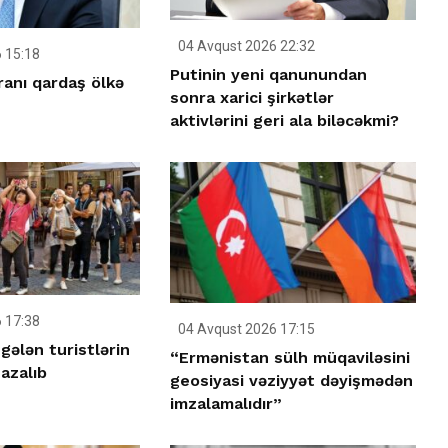
04 Avqust 2026 22:32
 15:18
Putinin yeni qanunundan
ranı qardaş ölkə
sonra xarici şirkətlər
aktivlərini geri ala biləcəkmi?
 17:38
04 Avqust 2026 17:15
ələn turistlərin
“Ermənistan sülh müqaviləsini
 azalıb
geosiyasi vəziyyət dəyişmədən
imzalamalıdır”