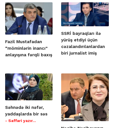
SSRİ bayraqları ilə
yürüş etdiyi üçün
Fazil Mustafadan
cəzalandırılanlardan
“möminlərin inancı”
biri jurnalist imiş
anlayışına fərqli baxış
Səhnədə iki nəfər,
yaddaşlarda bir səs
- Saffari yazır…