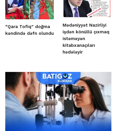
Mədəniyyət Nazirliyi
“Qara Tofiq” doğma
işdən könüllü çıxmaq
kəndində dəfn olundu
istəməyən
kitabxanaçıları
hədələyir