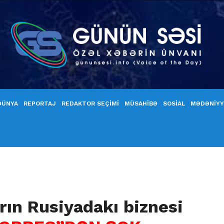
DÜNYA
REPORTAJ
REDAKTOR SEÇİMİ
MÜSAHİBƏ
SOSİAL
MƏDƏNİY
rın Rusiyadakı biznesi