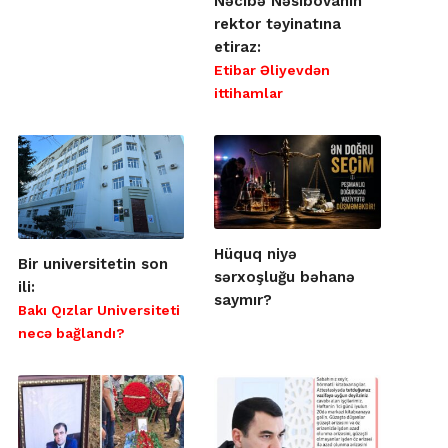
Nəcibə Nəsibovanın
rektor təyinatına
etiraz:
Etibar Əliyevdən
ittihamlar
Hüquq niyə
Bir universitetin son
sərxoşluğu bəhanə
ili:
saymır?
Bakı Qızlar Universiteti
necə bağlandı?