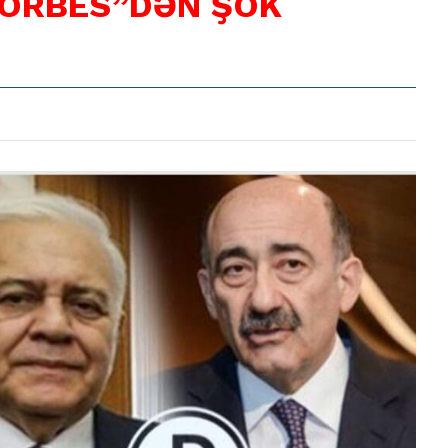
FORBES”DƏN ŞOK