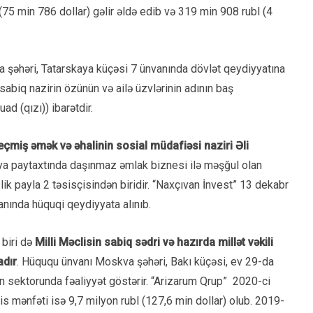
(75 min 786 dollar) gəlir əldə edib və 319 min 908 rubl (4
 şəhəri, Tatarskaya küçəsi 7 ünvanında dövlət qeydiyyatına
sabiq nazirin özünün və ailə üzvlərinin adının baş
ad (qızı)) ibarətdir.
eçmiş əmək və əhalinin sosial müdafiəsi naziri Əli
iya paytaxtında daşınmaz əmlak biznesi ilə məşğul olan
k payla 2 təsisçisindən biridir. “Naxçıvan İnvest” 13 dekabr
nında hüquqi qeydiyyata alınıb.
biri də
Milli Məclisin sabiq sədri və hazırda millət vəkili
adır
. Hüququ ünvanı Moskva şəhəri, Bakı küçəsi, ev 29-da
sektorunda fəaliyyət göstərir. “Arizarum Qrup” 2020-ci
lis mənfəti isə 9,7 milyon rubl (127,6 min dollar) olub. 2019-