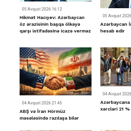
05 Avqust 2026 16:12
05 Avqust 2026
Hikmət Hacıyev: Azərbaycan
Azərbaycan İ
öz ərazisinin başqa ölkəyə
hesab edir
qarşı istifadəsinə icazə verməz
04 Avqust 2026
Azərbaycana g
04 Avqust 2026 21:45
xərcləri 21 %
ABŞ və İran Hörmüz
məsələsində razılaşa bilər