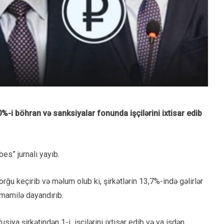
%-i böhran və sanksiyalar fonunda işçilərini ixtisar edib
es” jurnalı yayıb.
orğu keçirib və məlum olub ki, şirkətlərin 13,7%-ində gəlirlər
amamilə dayandırıb.
ya şirkətindən 1-i işçilərini ixtisar edib və ya işdən