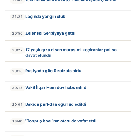
21:42
Laçında yanğın olub
21:21
Zelenski Serbiyaya getdi
20:50
17 yaşlı qıza nişan mərasimi keçirənlər polisə
20:27
dəvət olundu
Rusiyada güclü zəlzələ oldu
20:18
Vəkil İlqar Həmidov həbs edildi
20:13
Bakıda parkdan oğurluq edildi
20:01
“Toppuş bacı”nın atası da vəfat etdi
19:46