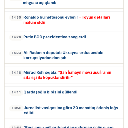
miqyası açıqlanıb
Ronaldo bu həftəsonu evlənir
- Toyun detalları
14:35
məlum oldu
Putin BƏƏ prezidentinə zəng etdi
14:26
Ali Radanın deputatı Ukrayna ordusundakı
14:23
korrupsiyadan danışıb
Murad Köhnəqala:
"Şah İsmayıl mövzusu İranın
14:18
sifarişi ilə köpükləndirilir"
Qardaşoğlu bibisini gülləndi
14:11
Jurnalist vəsiqəsinə görə 20 manatlıq ödəniş ləğv
13:56
edildi
“Rusiyanın müharibəni dayandırmaq üçün siyasi
13:54