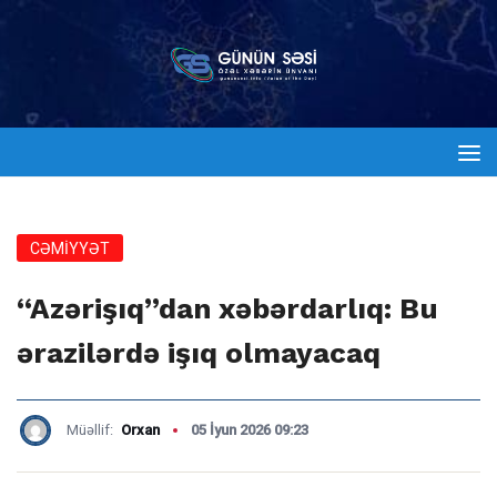
CƏMİYYƏT
“Azərişıq”dan xəbərdarlıq: Bu
ərazilərdə işıq olmayacaq
Müəllif:
Orxan
05 İyun 2026 09:23