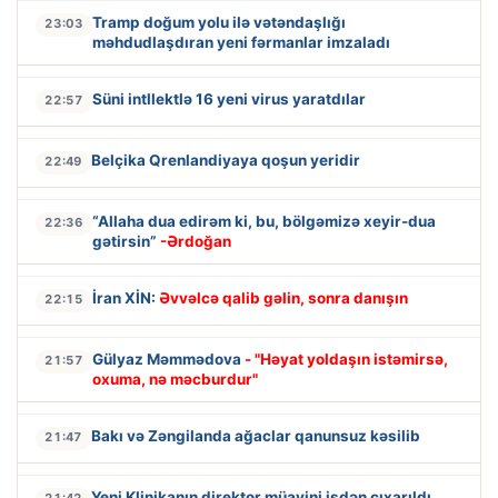
Tramp doğum yolu ilə vətəndaşlığı
23:03
məhdudlaşdıran yeni fərmanlar imzaladı
Süni intllektlə 16 yeni virus yaratdılar
22:57
Belçika Qrenlandiyaya qoşun yeridir
22:49
“Allaha dua edirəm ki, bu, bölgəmizə xeyir-dua
22:36
gətirsin”
-Ərdoğan
İran XİN:
Əvvəlcə qalib gəlin, sonra danışın
22:15
Gülyaz Məmmədova
- "Həyat yoldaşın istəmirsə,
21:57
oxuma, nə məcburdur"
Bakı və Zəngilanda ağaclar qanunsuz kəsilib
21:47
Yeni Klinikanın direktor müavini işdən çıxarıldı