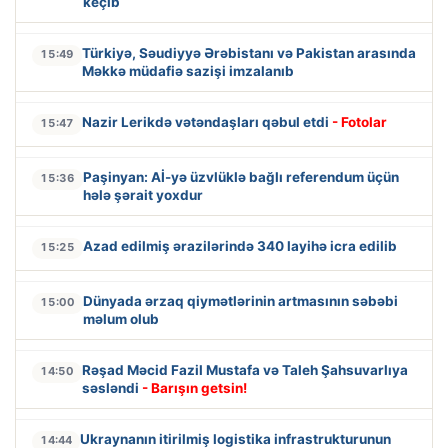
keçib
Türkiyə, Səudiyyə Ərəbistanı və Pakistan arasında
15:49
Məkkə müdafiə sazişi imzalanıb
Nazir Lerikdə vətəndaşları qəbul etdi
- Fotolar
15:47
Paşinyan: Aİ-yə üzvlüklə bağlı referendum üçün
15:36
hələ şərait yoxdur
Azad edilmiş ərazilərində 340 layihə icra edilib
15:25
Dünyada ərzaq qiymətlərinin artmasının səbəbi
15:00
məlum olub
Rəşad Məcid Fazil Mustafa və Taleh Şahsuvarlıya
14:50
səsləndi
- Barışın getsin!
Ukraynanın itirilmiş logistika infrastrukturunun
14:44