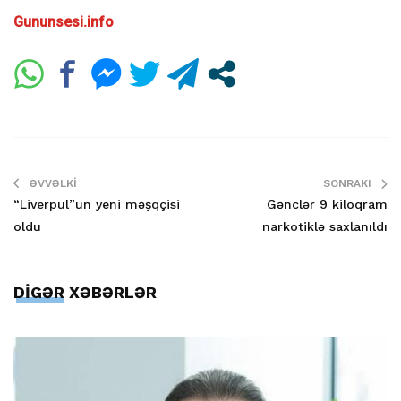
Gununsesi.info
ƏVVƏLKI
SONRAKI
“Liverpul”un yeni məşqçisi
Gənclər 9 kiloqram
oldu
narkotiklə saxlanıldı
DİGƏR XƏBƏRLƏR