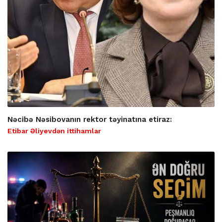
Nəcibə Nəsibovanın rektor təyinatına etiraz:
Etibar Əliyevdən ittihamlar