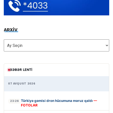
ARXİV
ARXİV
XƏBƏR LENTI
07 AVQUST 2026
Türkiyə gəmisi dron hücumuna məruz qaldı
—
23:26
FOTOLAR