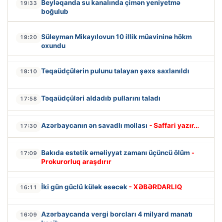
Beyləqanda su kanalında çimən yeniyetmə
19:33
boğulub
Süleyman Mikayılovun 10 illik müavininə hökm
19:20
oxundu
Təqaüdçülərin pulunu talayan şəxs saxlanıldı
19:10
Təqaüdçüləri aldadıb pullarını taladı
17:58
Azərbaycanın ən savadlı mollası
- Saffari yazır…
17:30
Bakıda estetik əməliyyat zamanı üçüncü ölüm
-
17:09
Prokurorluq araşdırır
İki gün güclü külək əsəcək
- XƏBƏRDARLIQ
16:11
Azərbaycanda vergi borcları 4 milyard manatı
16:09