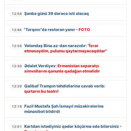
Şənbə günü 39 dərəcə isti olacaq
12:56
“Torqovı”da restoran yanır
- FOTO
12:44
Vətəndaş Bina.az-dan narazıdır:
"İsrar
12:38
etməsəydim, pulumu qaytarmayacaqdılar"
Ədalət Verdiyev:
Ermənistan separatçı
12:30
simvollarını qanunla qadağan etməlidir
Qalibaf Trampın təhdidlərinə cavab verib:
12:29
qurtarın bu teatrı!
Fazil Mustafa Şah İsmayıl müzakirələrinə
12:18
münasibət bildirdi
Kartdan istədiyiniz qədər köçürmə edə bilərsiniz
-
12:01