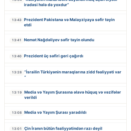
iradəsi hələ də yoxdur”
Prezident Pakistana və Malayziyaya səfir təyin
13:43
etdi
Nemət Nağdəliyev səfir təyin olundu
13:41
Prezident üç səfiri geri çağırdı
13:40
“İsrailin Türkiyənin maraqlarına zidd fəaliyyəti var
13:28
“
Media və Yayım Şurasına əlavə hüquq və vəzifələr
13:19
verildi
Media və Yayım Şurası yaradıldı
13:08
Çin İranın bütün fəaliyyətindən razı deyil
13:01