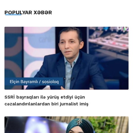
POPULYAR XƏBƏR
SSRİ bayraqları ilə yürüş etdiyi üçün
cəzalandırılanlardan biri jurnalist imiş