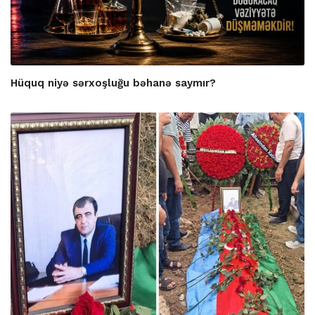
Hüquq niyə sərxoşluğu bəhanə saymır?