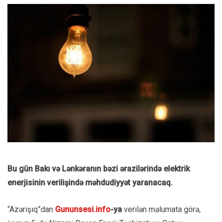
Bu gün Bakı və Lənkəranın bəzi ərazilərində elektrik
enerjisinin verilişində məhdudiyyət yaranacaq.
“Azərişıq”dan
Gununsesi.info
-ya
verilən məlumata görə,