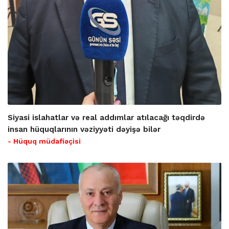
Siyasi islahatlar və real addımlar atılacağı təqdirdə
insan hüquqlarının vəziyyəti dəyişə bilər
- Hüquq müdafiəçisi