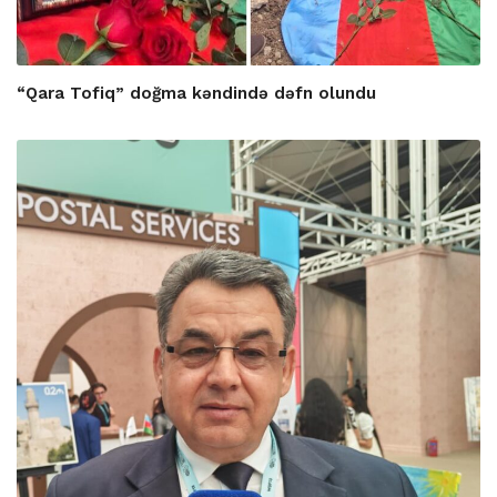
“Qara Tofiq” doğma kəndində dəfn olundu