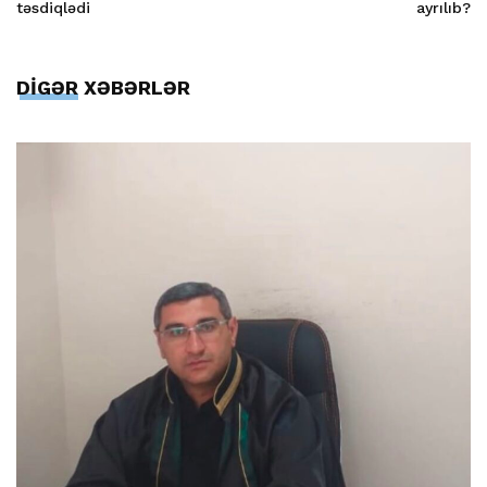
təsdiqlədi
ayrılıb?
DİGƏR XƏBƏRLƏR