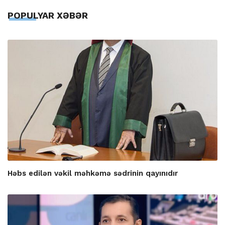
POPULYAR XƏBƏR
Həbs edilən vəkil məhkəmə sədrinin qayınıdır