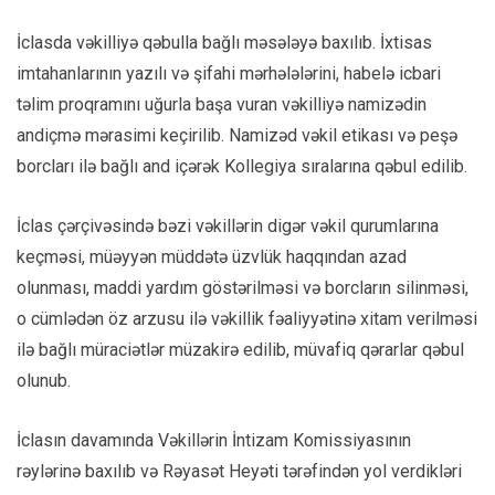
İclasda vəkilliyə qəbulla bağlı məsələyə baxılıb. İxtisas
imtahanlarının yazılı və şifahi mərhələlərini, habelə icbari
təlim proqramını uğurla başa vuran vəkilliyə namizədin
andiçmə mərasimi keçirilib. Namizəd vəkil etikası və peşə
borcları ilə bağlı and içərək Kollegiya sıralarına qəbul edilib.
İclas çərçivəsində bəzi vəkillərin digər vəkil qurumlarına
keçməsi, müəyyən müddətə üzvlük haqqından azad
olunması, maddi yardım göstərilməsi və borcların silinməsi,
o cümlədən öz arzusu ilə vəkillik fəaliyyətinə xitam verilməsi
ilə bağlı müraciətlər müzakirə edilib, müvafiq qərarlar qəbul
olunub.
İclasın davamında Vəkillərin İntizam Komissiyasının
rəylərinə baxılıb və Rəyasət Heyəti tərəfindən yol verdikləri