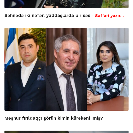
Səhnədə iki nəfər, yaddaşlarda bir səs
- Saffari yazır…
Məşhur fırıldaqçı görün kimin kürəkəni imiş?