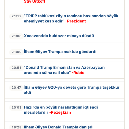
Stiv Uitkoff
“TRIPP təhlükəsizliyin təminatı baxımından böyük
21:12
əhəmiyyət kəsb edir”
-Prezident
Xocavənddə buldozer minaya düşdü
21:08
İlham Əliyev Trampa məktub göndərdi
21:00
“Donald Tramp Ermənistan və Azərbaycan
20:51
arasında sülhə nail olub”
-Rubio
İlham Əliyev G20-yə dəvətə görə Trampa təşəkkür
20:47
etdi
Hazırda ən böyük narahatlığım iqtisadi
20:03
məsələlərdir
-Pezeşkian
İlham Əliyev Donald Trampla danışdı
19:28