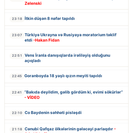
Zelenski
İtkin düşən 8 nəfər tapıldı
23:18
Türkiyə Ukrayna və Rusiyaya moratorium təklif
23:07
etdi
-Hakan Fidan
Vens İranla danışıqlarda irəliləyiş olduğunu
22:51
açıqladı
Goranboyda 18 yaşlı qızın meyiti tapıldı
22:45
“Bakıda deyildim, gəlib gördüm ki, evimi sökürlər”
22:41
- VİDEO
Co Baydenin səhhəti pisləşdi
22:10
Cənubi Qafqaz ölkələrinin gələcəyi parlaqdır
-
21:18