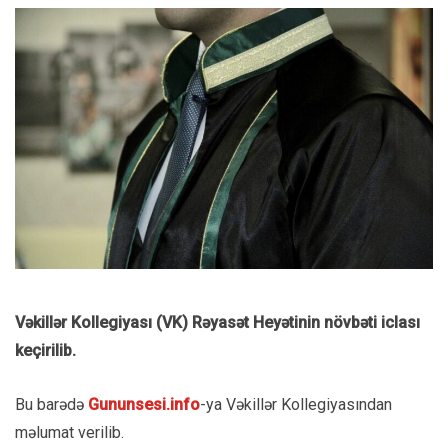
Vəkillər Kollegiyası (VK) Rəyasət Heyətinin növbəti iclası
keçirilib.
Bu barədə
Gununsesi.info
-ya Vəkillər Kollegiyasından
məlumat verilib.