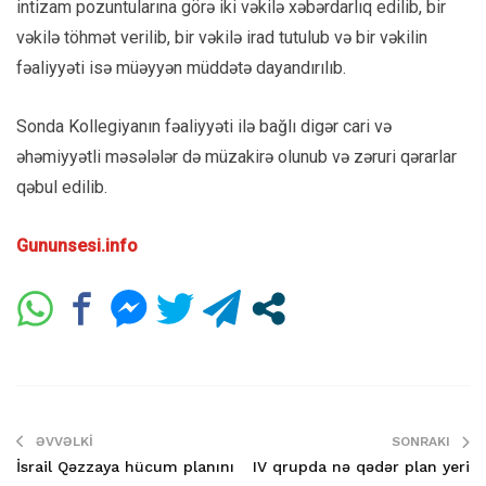
intizam pozuntularına görə iki vəkilə xəbərdarlıq edilib, bir
vəkilə töhmət verilib, bir vəkilə irad tutulub və bir vəkilin
fəaliyyəti isə müəyyən müddətə dayandırılıb.
Sonda Kollegiyanın fəaliyyəti ilə bağlı digər cari və
əhəmiyyətli məsələlər də müzakirə olunub və zəruri qərarlar
qəbul edilib.
Gununsesi.info
ƏVVƏLKI
SONRAKI
İsrail Qəzzaya hücum planını
IV qrupda nə qədər plan yeri