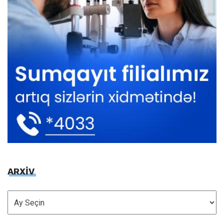
ARXİV
ARXİV