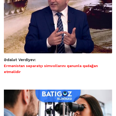
Ədalət Verdiyev:
Ermənistan separatçı simvollarını qanunla qadağan
etməlidir