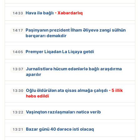
Hava ilə bağlı
- Xəbərdarlıq
14:33
Paşinyanın prezident İlham Əliyevə zəngi sülhün
14:17
bərqərarı deməkdir
Premyer Liqadan La Liqaya getdi
14:05
Jurnalistlərə hücum edənlərlə bağlı araşdırma
13:37
aparılır
Oğlu öldürülən ata qisas almağa çalışdı
- 5 illik
13:30
həbs edildi
Vaşinqton razılaşmaları nəticə verib
13:22
Bazar günü 40 dərəcə isti olacaq
13:21