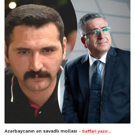
Azərbaycanın ən savadlı mollası
- Saffari yazır…