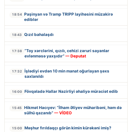
Paşinyan və Tramp TRIPP layihəsini müzakirə
18:54
ediblər
Qızıl bahalaşdı
18:43
“Toy xərclərini, qızılı, cehizi zəruri sayanlar
17:38
evlənməsə yaxşıdır”
— Deputat
İşlədiyi evdən 10 min manat oğurlayan şəxs
17:32
saxlanıldı
Fövqəladə Hallar Nazirliyi əhaliyə müraciət edib
16:00
Hikmət Hacıyev: “İlham Əliyev müharibəni, həm də
15:45
sülhü qazanıb”
— VİDEO
Məşhur fırıldaqçı görün kimin kürəkəni imiş?
15:00