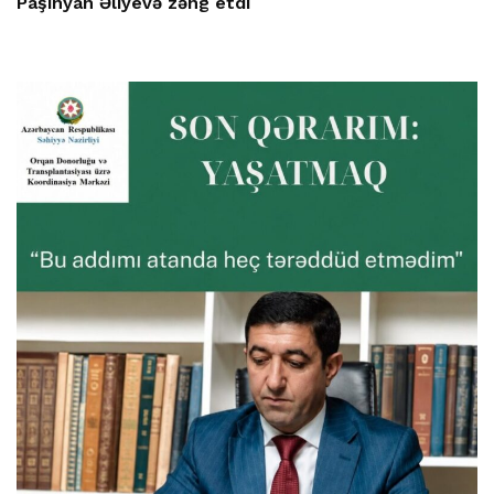
Paşinyan Əliyevə zəng etdi