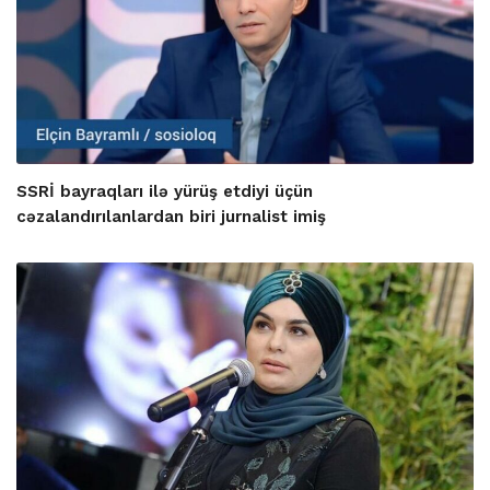
SSRİ bayraqları ilə yürüş etdiyi üçün
cəzalandırılanlardan biri jurnalist imiş