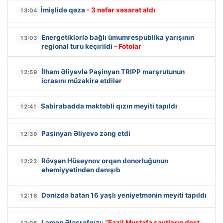
İmişlidə qəza
- 3 nəfər xəsarət aldı
13:04
Energetiklərlə bağlı ümumrespublika yarışının
13:03
regional turu keçirildi
- Fotolar
İlham Əliyevlə Paşinyan TRIPP marşrutunun
12:59
icrasını müzakirə etdilər
Sabirabadda məktəbli qızın meyiti tapıldı
12:41
Paşinyan Əliyevə zəng etdi
12:39
Rövşən Hüseynov orqan donorluğunun
12:22
əhəmiyyətindən danışıb
Dənizdə batan 16 yaşlı yeniyetmənin meyiti tapıldı
12:16
Ləman Ələşrəfqızı:
“Fazil Mustafa saytların dost
12:08