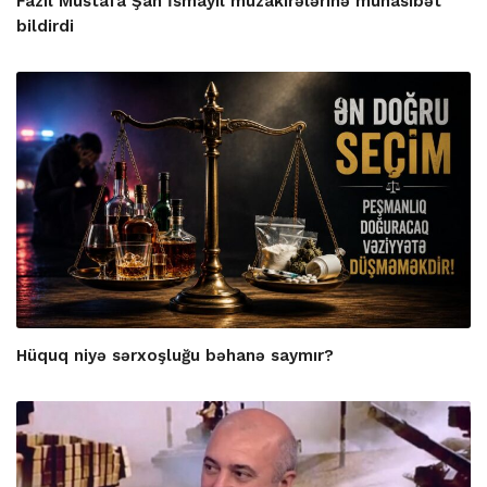
Fazil Mustafa Şah İsmayıl müzakirələrinə münasibət
bildirdi
Hüquq niyə sərxoşluğu bəhanə saymır?