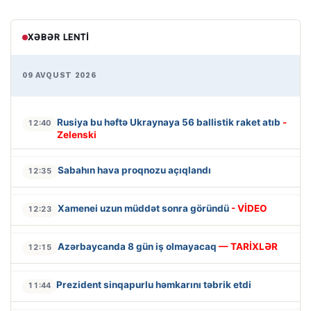
XƏBƏR LENTI
09 AVQUST 2026
Rusiya bu həftə Ukraynaya 56 ballistik raket atıb
-
12:40
Zelenski
Sabahın hava proqnozu açıqlandı
12:35
Xamenei uzun müddət sonra göründü
- VİDEO
12:23
Azərbaycanda 8 gün iş olmayacaq
— TARİXLƏR
12:15
Prezident sinqapurlu həmkarını təbrik etdi
11:44