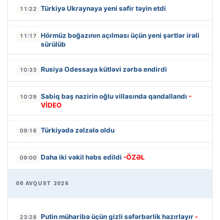
Türkiyə Ukraynaya yeni səfir təyin etdi
11:22
Hörmüz boğazının açılması üçün yeni şərtlər irəli
11:17
sürülüb
Rusiya Odessaya kütləvi zərbə endirdi
10:33
Sabiq baş nazirin oğlu villasında qandallandı
-
10:29
VİDEO
Türkiyədə zəlzələ oldu
09:16
Daha iki vəkil həbs edildi
-ÖZƏL
09:00
08 AVQUST 2026
Putin müharibə üçün gizli səfərbərlik hazırlayır
-
23:28