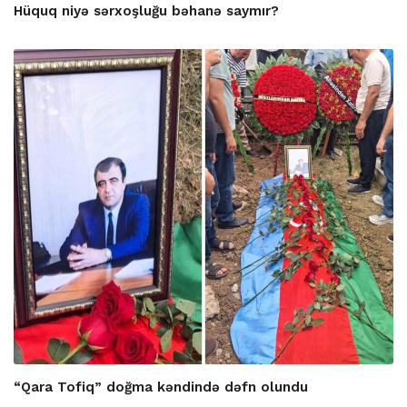
Hüquq niyə sərxoşluğu bəhanə saymır?
“Qara Tofiq” doğma kəndində dəfn olundu