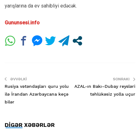
yarışlarına da ev sahibliyi edəcək.
Gununsesi.info
ƏVVƏLKI
SONRAKI
Rusiya vətəndaşları quru yolu
AZAL-ın Bakı–Dubay reysləri
ilə İrandan Azərbaycana keçə
təhlükəsiz yolla uçur
bilər
DİGƏR XƏBƏRLƏR