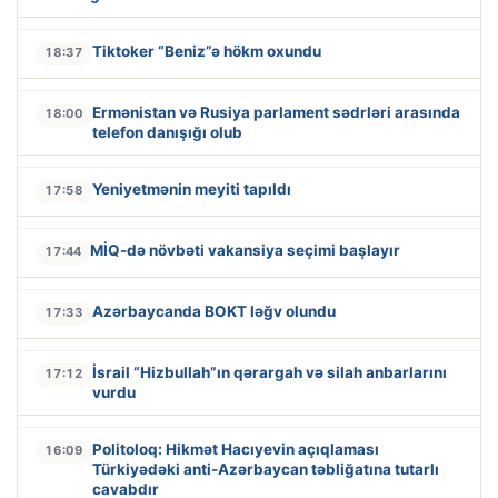
Tiktoker “Beniz”ə hökm oxundu
18:37
Ermənistan və Rusiya parlament sədrləri arasında
18:00
telefon danışığı olub
Yeniyetmənin meyiti tapıldı
17:58
MİQ-də növbəti vakansiya seçimi başlayır
17:44
Azərbaycanda BOKT ləğv olundu
17:33
İsrail “Hizbullah”ın qərargah və silah anbarlarını
17:12
vurdu
Politoloq: Hikmət Hacıyevin açıqlaması
16:09
Türkiyədəki anti-Azərbaycan təbliğatına tutarlı
cavabdır