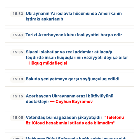
Ukraynanın Yaroslavla hücumunda Amerikanın
15:53
iştirakı aşkarlanıb
Tarixi Azərbaycan klubu fəaliyyətini bərpa edir
15:40
Siyasi islahatlar və real addımlar atılacağı
15:35
təqdirdə insan hüquqlarının vəziyyəti dəyişə bilər
- Hüquq müdafiəçisi
Bakıda yeniyetməyə qarşı soyğunçuluq edildi
15:19
Azərbaycan Ukraynanın ərazi bütövlüyünü
15:15
dəstəkləyir
— Ceyhun Bayramov
Vətəndaş bu mağazadan şikayətçidir:
"Telefonu
15:05
öz iCloud hesabımla istifadə edə bilmədim"
Məhkəmə Rüfət Səfərovla bağlı xahişi nəzərə aldı
14:52