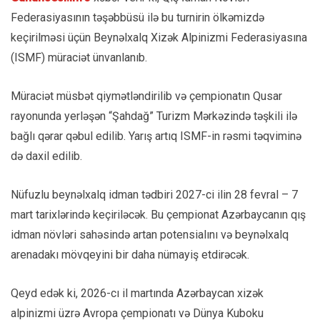
Federasiyasının təşəbbüsü ilə bu turnirin ölkəmizdə
keçirilməsi üçün Beynəlxalq Xizək Alpinizmi Federasiyasına
(ISMF) müraciət ünvanlanıb.
Müraciət müsbət qiymətləndirilib və çempionatın Qusar
rayonunda yerləşən “Şahdağ” Turizm Mərkəzində təşkili ilə
bağlı qərar qəbul edilib. Yarış artıq ISMF-in rəsmi təqviminə
də daxil edilib.
Nüfuzlu beynəlxalq idman tədbiri 2027-ci ilin 28 fevral – 7
mart tarixlərində keçiriləcək. Bu çempionat Azərbaycanın qış
idman növləri sahəsində artan potensialını və beynəlxalq
arenadakı mövqeyini bir daha nümayiş etdirəcək.
Qeyd edək ki, 2026-cı il martında Azərbaycan xizək
alpinizmi üzrə Avropa çempionatı və Dünya Kuboku