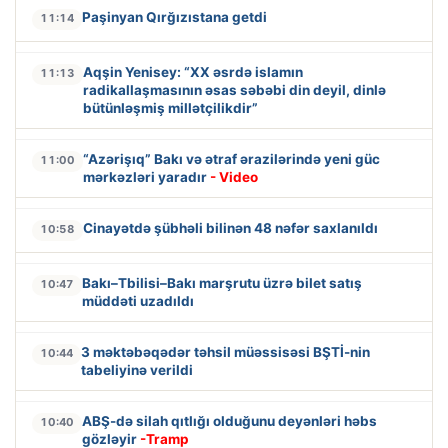
Paşinyan Qırğızıstana getdi
11:14
Aqşin Yenisey: “XX əsrdə islamın
11:13
radikallaşmasının əsas səbəbi din deyil, dinlə
bütünləşmiş millətçilikdir”
“Azərişıq” Bakı və ətraf ərazilərində yeni güc
11:00
mərkəzləri yaradır
- Video
Cinayətdə şübhəli bilinən 48 nəfər saxlanıldı
10:58
Bakı–Tbilisi–Bakı marşrutu üzrə bilet satış
10:47
müddəti uzadıldı
3 məktəbəqədər təhsil müəssisəsi BŞTİ-nin
10:44
tabeliyinə verildi
ABŞ-də silah qıtlığı olduğunu deyənləri həbs
10:40
gözləyir
-Tramp