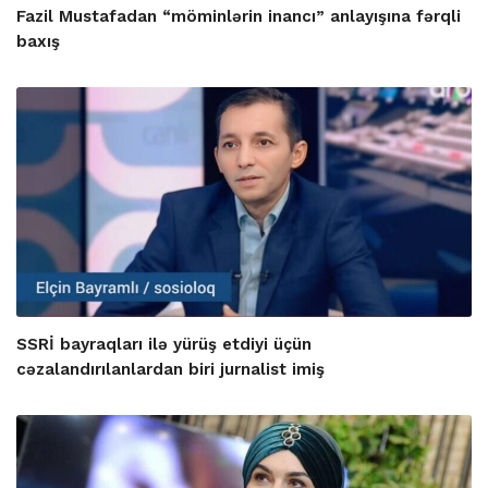
Fazil Mustafadan “möminlərin inancı” anlayışına fərqli
baxış
SSRİ bayraqları ilə yürüş etdiyi üçün
cəzalandırılanlardan biri jurnalist imiş