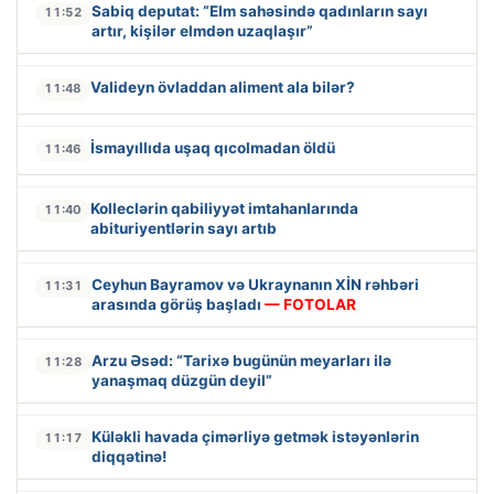
Sabiq deputat: “Elm sahəsində qadınların sayı
11:52
artır, kişilər elmdən uzaqlaşır”
Valideyn övladdan aliment ala bilər?
11:48
İsmayıllıda uşaq qıcolmadan öldü
11:46
Kolleclərin qabiliyyət imtahanlarında
11:40
abituriyentlərin sayı artıb
Ceyhun Bayramov və Ukraynanın XİN rəhbəri
11:31
arasında görüş başladı
— FOTOLAR
Arzu Əsəd: “Tarixə bugünün meyarları ilə
11:28
yanaşmaq düzgün deyil”
Küləkli havada çimərliyə getmək istəyənlərin
11:17
diqqətinə!