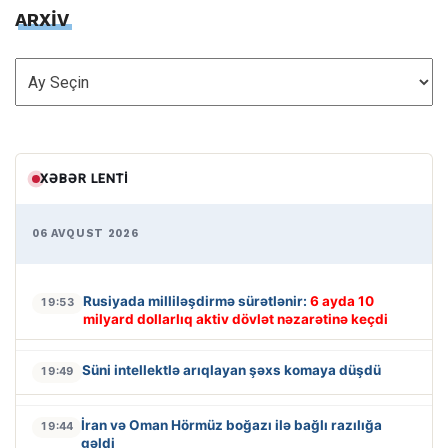
ARXİV
ARXİV
XƏBƏR LENTI
06 AVQUST 2026
Rusiyada milliləşdirmə sürətlənir:
6 ayda 10
19:53
milyard dollarlıq aktiv dövlət nəzarətinə keçdi
Süni intellektlə arıqlayan şəxs komaya düşdü
19:49
İran və Oman Hörmüz boğazı ilə bağlı razılığa
19:44
gəldi