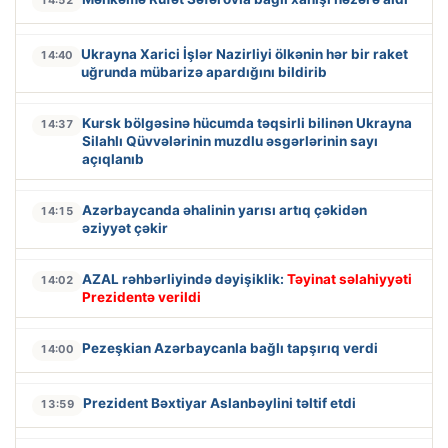
Ukrayna Xarici İşlər Nazirliyi ölkənin hər bir raket
14:40
uğrunda mübarizə apardığını bildirib
Kursk bölgəsinə hücumda təqsirli bilinən Ukrayna
14:37
Silahlı Qüvvələrinin muzdlu əsgərlərinin sayı
açıqlanıb
Azərbaycanda əhalinin yarısı artıq çəkidən
14:15
əziyyət çəkir
AZAL rəhbərliyində dəyişiklik:
Təyinat səlahiyyəti
14:02
Prezidentə verildi
Pezeşkian Azərbaycanla bağlı tapşırıq verdi
14:00
Prezident Bəxtiyar Aslanbəylini təltif etdi
13:59