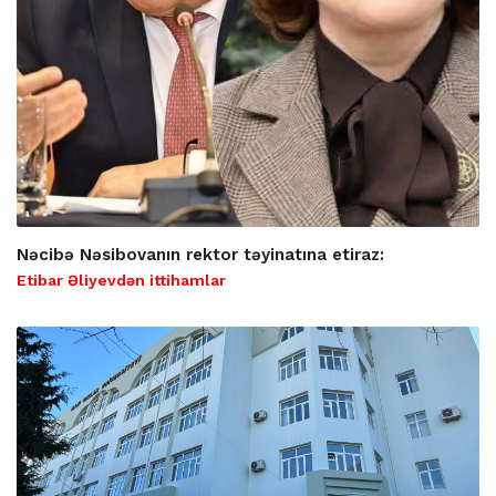
Nəcibə Nəsibovanın rektor təyinatına etiraz:
Etibar Əliyevdən ittihamlar