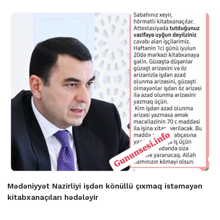
Mədəniyyət Nazirliyi işdən könüllü çıxmaq istəməyən
kitabxanaçıları hədələyir