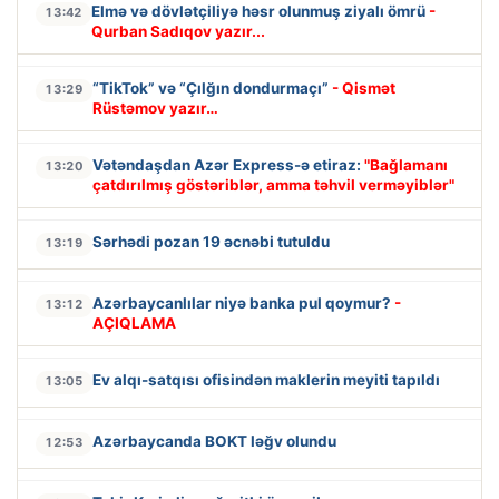
Elmə və dövlətçiliyə həsr olunmuş ziyalı ömrü
-
13:42
Qurban Sadıqov yazır...
“TikTok” və “Çılğın dondurmaçı”
- Qismət
13:29
Rüstəmov yazır…
Vətəndaşdan Azər Express-ə etiraz:
"Bağlamanı
13:20
çatdırılmış göstəriblər, amma təhvil verməyiblər"
Sərhədi pozan 19 əcnəbi tutuldu
13:19
Azərbaycanlılar niyə banka pul qoymur?
-
13:12
AÇIQLAMA
Ev alqı-satqısı ofisindən maklerin meyiti tapıldı
13:05
Azərbaycanda BOKT ləğv olundu
12:53