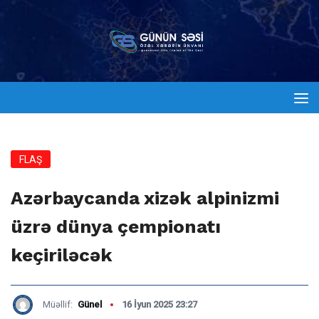
FLAŞ
Azərbaycanda xizək alpinizmi
üzrə dünya çempionatı
keçiriləcək
Müəllif:
Günel
16 İyun 2025 23:27