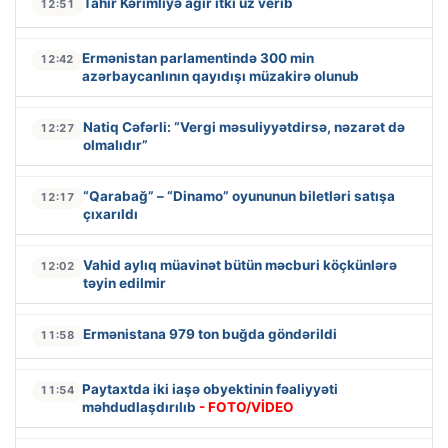
Tahir Kərimliyə ağır itki üz verib
12:51
Ermənistan parlamentində 300 min
12:42
azərbaycanlının qayıdışı müzakirə olunub
Natiq Cəfərli: “Vergi məsuliyyətdirsə, nəzarət də
12:27
olmalıdır”
“Qarabağ” – “Dinamo” oyununun biletləri satışa
12:17
çıxarıldı
Vahid aylıq müavinət bütün məcburi köçkünlərə
12:02
təyin edilmir
Ermənistana 979 ton buğda göndərildi
11:58
Paytaxtda iki iaşə obyektinin fəaliyyəti
11:54
məhdudlaşdırılıb
- FOTO/VİDEO