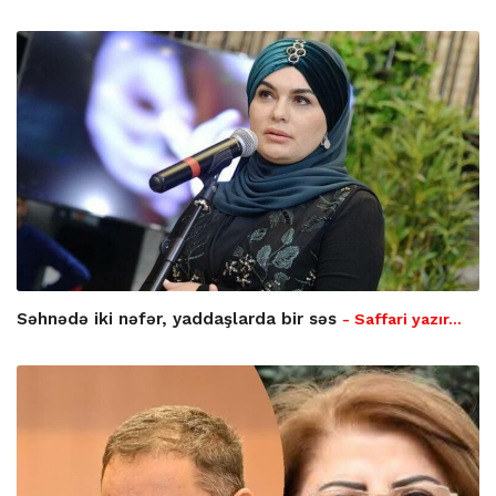
Səhnədə iki nəfər, yaddaşlarda bir səs
- Saffari yazır…