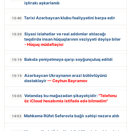
iştirakı aşkarlanıb
Tarixi Azərbaycan klubu fəaliyyətini bərpa edir
15:40
Siyasi islahatlar və real addımlar atılacağı
15:35
təqdirdə insan hüquqlarının vəziyyəti dəyişə bilər
- Hüquq müdafiəçisi
Bakıda yeniyetməyə qarşı soyğunçuluq edildi
15:19
Azərbaycan Ukraynanın ərazi bütövlüyünü
15:15
dəstəkləyir
— Ceyhun Bayramov
Vətəndaş bu mağazadan şikayətçidir:
"Telefonu
15:05
öz iCloud hesabımla istifadə edə bilmədim"
Məhkəmə Rüfət Səfərovla bağlı xahişi nəzərə aldı
14:52