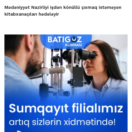
Mədəniyyət Nazirliyi işdən könüllü çıxmaq istəməyən
kitabxanaçıları hədələyir