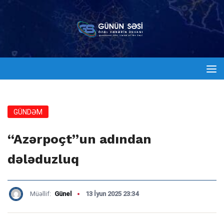
GÜNDƏM
“Azərpoçt”un adından
dələduzluq
Müəllif:
Günel
13 İyun 2025 23:34