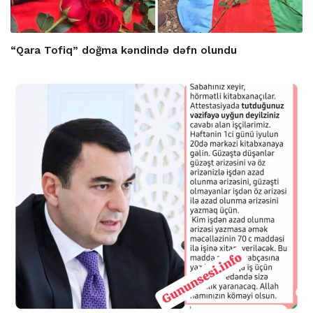
“Qara Tofiq” doğma kəndində dəfn olundu