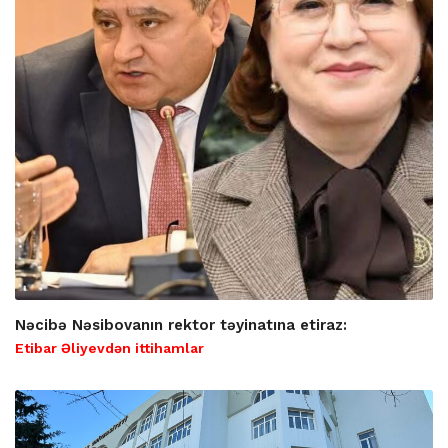
Nəcibə Nəsibovanın rektor təyinatına etiraz:
Etibar Əliyevdən ittihamlar