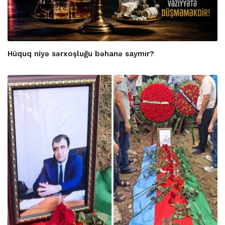
Hüquq niyə sərxoşluğu bəhanə saymır?