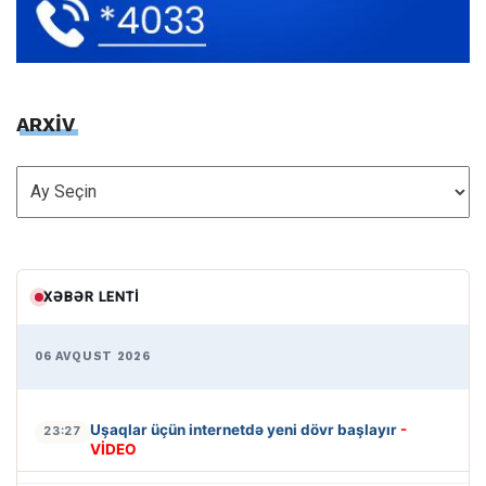
ARXİV
ARXİV
XƏBƏR LENTI
06 AVQUST 2026
Uşaqlar üçün internetdə yeni dövr başlayır
-
23:27
VİDEO