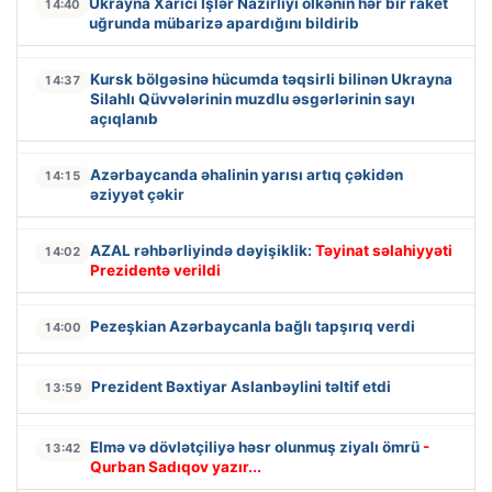
Ukrayna Xarici İşlər Nazirliyi ölkənin hər bir raket
14:40
uğrunda mübarizə apardığını bildirib
Kursk bölgəsinə hücumda təqsirli bilinən Ukrayna
14:37
Silahlı Qüvvələrinin muzdlu əsgərlərinin sayı
açıqlanıb
Azərbaycanda əhalinin yarısı artıq çəkidən
14:15
əziyyət çəkir
AZAL rəhbərliyində dəyişiklik:
Təyinat səlahiyyəti
14:02
Prezidentə verildi
Pezeşkian Azərbaycanla bağlı tapşırıq verdi
14:00
Prezident Bəxtiyar Aslanbəylini təltif etdi
13:59
Elmə və dövlətçiliyə həsr olunmuş ziyalı ömrü
-
13:42
Qurban Sadıqov yazır...