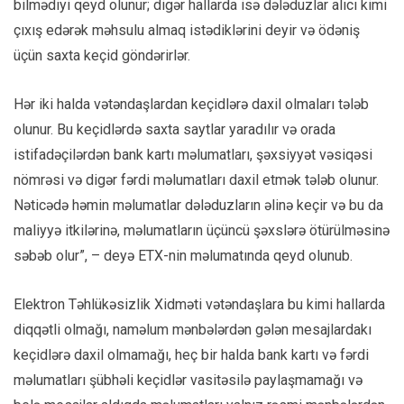
bilmədiyi qeyd olunur; digər hallarda isə dələduzlar alıcı kimi
çıxış edərək məhsulu almaq istədiklərini deyir və ödəniş
üçün saxta keçid göndərirlər.
Hər iki halda vətəndaşlardan keçidlərə daxil olmaları tələb
olunur. Bu keçidlərdə saxta saytlar yaradılır və orada
istifadəçilərdən bank kartı məlumatları, şəxsiyyət vəsiqəsi
nömrəsi və digər fərdi məlumatları daxil etmək tələb olunur.
Nəticədə həmin məlumatlar dələduzların əlinə keçir və bu da
maliyyə itkilərinə, məlumatların üçüncü şəxslərə ötürülməsinə
səbəb olur”, – deyə ETX-nin məlumatında qeyd olunub.
Elektron Təhlükəsizlik Xidməti vətəndaşlara bu kimi hallarda
diqqətli olmağı, naməlum mənbələrdən gələn mesajlardakı
keçidlərə daxil olmamağı, heç bir halda bank kartı və fərdi
məlumatları şübhəli keçidlər vasitəsilə paylaşmamağı və