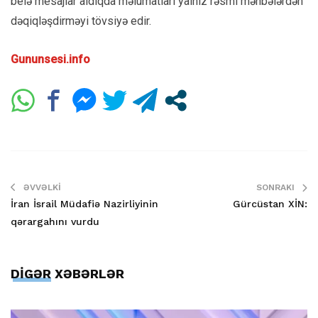
belə mesajlar aldıqda məlumatları yalnız rəsmi mənbələrdən
dəqiqləşdirməyi tövsiyə edir.
Gununsesi.info
ƏVVƏLKI
SONRAKI
İran İsrail Müdafiə Nazirliyinin
Gürcüstan XİN:
qərargahını vurdu
DİGƏR XƏBƏRLƏR