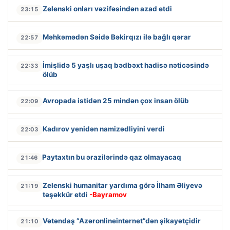
Zelenski onları vəzifəsindən azad etdi
23:15
Məhkəmədən Səidə Bəkirqızı ilə bağlı qərar
22:57
İmişlidə 5 yaşlı uşaq bədbəxt hadisə nəticəsində
22:33
ölüb
Avropada istidən 25 mindən çox insan ölüb
22:09
Kadırov yenidən namizədliyini verdi
22:03
Paytaxtın bu ərazilərində qaz olmayacaq
21:46
Zelenski humanitar yardıma görə İlham Əliyevə
21:19
təşəkkür etdi
-Bayramov
Vətəndaş “Azəronlineinternet”dən şikayətçidir
21:10