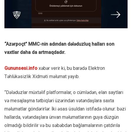
“Azərpoçt” MMC-nin adından dələduzluq halları son
vaxtlar daha da artmaqdadır.
Gununsesi.info
xəbər verir ki, bu barədə Elektron
Təhlükəsizlik Xidməti məlumat yayıb.
“Dələduzlar müxtəlif platformalar, o cümlədən, elan saytları
və mesajlaşma tətbiqləri üzərindən vətəndaşlara saxta
məlumatlar göndərirlər. İki əsas üsuldan istifadə olunur: bəzi
hallarda, vətəndaşlara ünvan məlumatlarının guya düzgün
olmadığı bildirilir və bu səbəbdən bağlamalarının çatdırıla