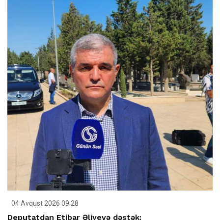
04 Avqust 2026 09:28
Deputatdan Etibar Əliyevə dəstək: