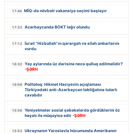
MİQ-də növbəti vakansiya seçimi başlayır
17:44
Azərbaycanda BOKT ləğv olundu
17:33
İsrail “Hizbullah”ın qərargah və silah anbarlarını
17:12
vurdu
Yay aylarında üz dərisinə necə qulluq edilməlidir?
16:32
-ŞƏRH
Politoloq: Hikmət Hacıyevin açıqlaması
16:09
Türkiyədəki anti-Azərbaycan təbliğatına tutarlı
cavabdır
Yeniyetmələr sosial şəbəkələrdə gördüklərini öz
15:56
həyatı ilə müqayisə edir
-ŞƏRH
Ukraynanın Yaroslavla hücumunda Amerikanın
15:53