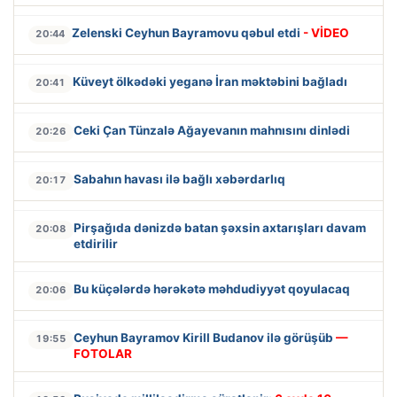
Zelenski Ceyhun Bayramovu qəbul etdi
- VİDEO
20:44
Küveyt ölkədəki yeganə İran məktəbini bağladı
20:41
Ceki Çan Tünzalə Ağayevanın mahnısını dinlədi
20:26
Sabahın havası ilə bağlı xəbərdarlıq
20:17
Pirşağıda dənizdə batan şəxsin axtarışları davam
20:08
etdirilir
Bu küçələrdə hərəkətə məhdudiyyət qoyulacaq
20:06
Ceyhun Bayramov Kirill Budanov ilə görüşüb
—
19:55
FOTOLAR