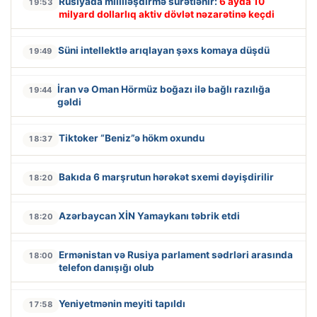
Rusiyada milliləşdirmə sürətlənir:
6 ayda 10
19:53
milyard dollarlıq aktiv dövlət nəzarətinə keçdi
Süni intellektlə arıqlayan şəxs komaya düşdü
19:49
İran və Oman Hörmüz boğazı ilə bağlı razılığa
19:44
gəldi
Tiktoker “Beniz”ə hökm oxundu
18:37
Bakıda 6 marşrutun hərəkət sxemi dəyişdirilir
18:20
Azərbaycan XİN Yamaykanı təbrik etdi
18:20
Ermənistan və Rusiya parlament sədrləri arasında
18:00
telefon danışığı olub
Yeniyetmənin meyiti tapıldı
17:58