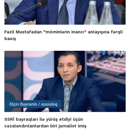
Fazil Mustafadan “möminlərin inancı” anlayışına fərqli
baxış
SSRİ bayraqları ilə yürüş etdiyi üçün
cəzalandırılanlardan biri jurnalist imiş