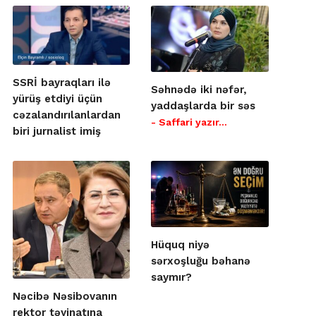
SSRİ bayraqları ilə
Səhnədə iki nəfər,
yürüş etdiyi üçün
yaddaşlarda bir səs
cəzalandırılanlardan
- Saffari yazır…
biri jurnalist imiş
Hüquq niyə
sərxoşluğu bəhanə
saymır?
Nəcibə Nəsibovanın
rektor təyinatına