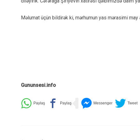
diləyirik. Cəfərağa Şiriyevin xatirəsi qəlbimizdə daim y
Məlumat üçün bildirək ki, mərhumun yas mərasimi may a
Gununsesi.info