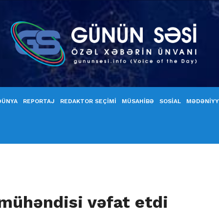
DÜNYA
REPORTAJ
REDAKTOR SEÇİMİ
MÜSAHİBƏ
SOSİAL
MƏDƏNİY
mühəndisi vəfat etdi