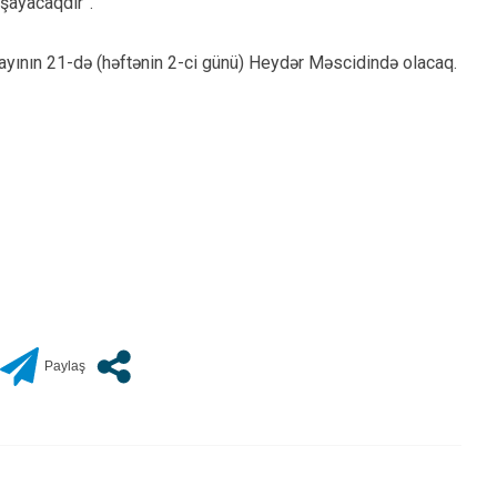
aşayacaqdır”.
yının 21-də (həftənin 2-ci günü) Heydər Məscidində olacaq.