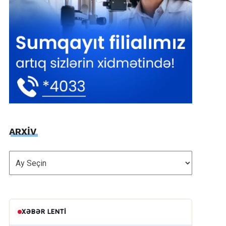
ARXİV
ARXİV
XƏBƏR LENTI