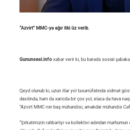
“Azvirt” MMC-yə ağır itki üz verib.
Gununsesi.info
xəbər verir ki, bu barədə sosial şəbəkə
Qeyd olunub ki, uzun illər yol təsərrüfatında xidmət gö
daxilində, həm də xaricdə bir çox yol, eləcə də hava nəql
“Azvirt MMC-nin baş mühəndisi, əməkdar mühəndis Cəfə
“Şirkətimizin rəhbərliyi və kollektivi adından mərhumun a