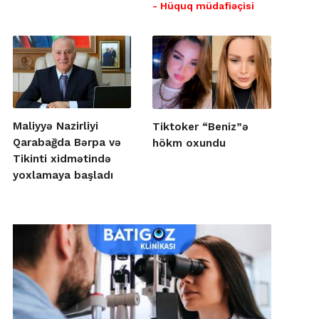
- Hüquq müdafiəçisi
Maliyyə Nazirliyi
Tiktoker “Beniz”ə
Qarabağda Bərpa və
hökm oxundu
Tikinti xidmətində
yoxlamaya başladı