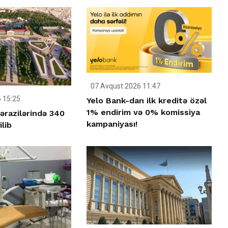
07 Avqust 2026 11:47
 15:25
Yelo Bank-dan ilk kreditə özəl
1% endirim və 0% komissiya
ərazilərində 340
kampaniyası!
ilib