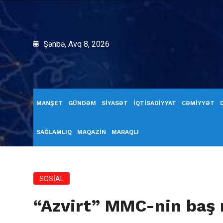
Şənbə, Avq 8, 2026
MANŞET
GÜNDƏM
SİYASƏT
İQTİSADİYYAT
CƏMİYYƏT
SAĞLAMLIQ
MAQAZİN
MARAQLI
SOSİAL
“Azvirt” MMC-nin baş 