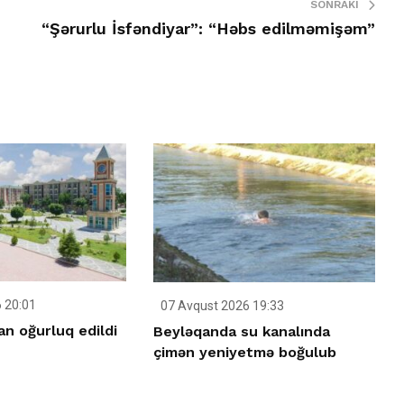
SONRAKI
“Şərurlu İsfəndiyar”: “Həbs edilməmişəm”
 20:01
07 Avqust 2026 19:33
n oğurluq edildi
Beyləqanda su kanalında
çimən yeniyetmə boğulub