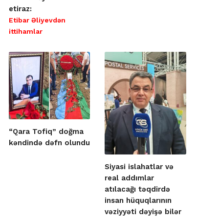
etiraz:
Etibar Əliyevdən
ittihamlar
“Qara Tofiq” doğma
kəndində dəfn olundu
Siyasi islahatlar və
real addımlar
atılacağı təqdirdə
insan hüquqlarının
vəziyyəti dəyişə bilər