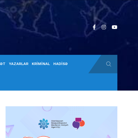
YƏT
YAZARLAR
KRİMİNAL
HADİSƏ