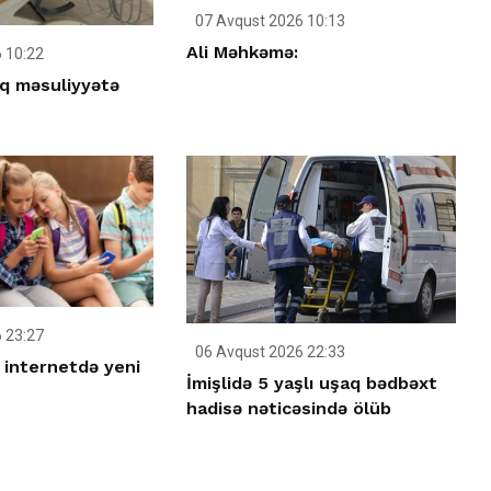
07 Avqust 2026 10:13
Ali Məhkəmə:
 10:22
q məsuliyyətə
 23:27
06 Avqust 2026 22:33
 internetdə yeni
İmişlidə 5 yaşlı uşaq bədbəxt
hadisə nəticəsində ölüb