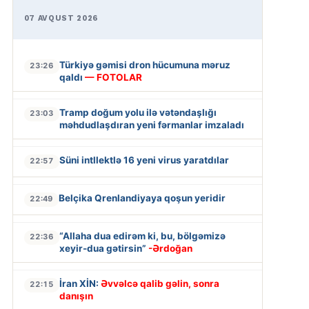
07 AVQUST 2026
Türkiyə gəmisi dron hücumuna məruz
23:26
qaldı
— FOTOLAR
Tramp doğum yolu ilə vətəndaşlığı
23:03
məhdudlaşdıran yeni fərmanlar imzaladı
Süni intllektlə 16 yeni virus yaratdılar
22:57
Belçika Qrenlandiyaya qoşun yeridir
22:49
“Allaha dua edirəm ki, bu, bölgəmizə
22:36
xeyir-dua gətirsin”
-Ərdoğan
İran XİN:
Əvvəlcə qalib gəlin, sonra
22:15
danışın