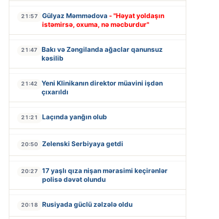
Gülyaz Məmmədova
- "Həyat yoldaşın
21:57
istəmirsə, oxuma, nə məcburdur"
Bakı və Zəngilanda ağaclar qanunsuz
21:47
kəsilib
Yeni Klinikanın direktor müavini işdən
21:42
çıxarıldı
Laçında yanğın olub
21:21
Zelenski Serbiyaya getdi
20:50
17 yaşlı qıza nişan mərasimi keçirənlər
20:27
polisə dəvət olundu
Rusiyada güclü zəlzələ oldu
20:18