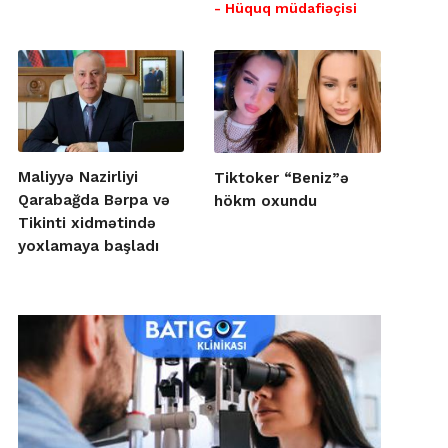
- Hüquq müdafiəçisi
Maliyyə Nazirliyi
Tiktoker “Beniz”ə
Qarabağda Bərpa və
hökm oxundu
Tikinti xidmətində
yoxlamaya başladı