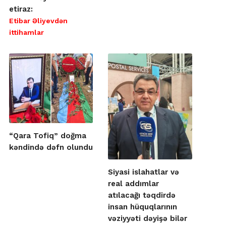
etiraz:
Etibar Əliyevdən
ittihamlar
“Qara Tofiq” doğma
kəndində dəfn olundu
Siyasi islahatlar və
real addımlar
atılacağı təqdirdə
insan hüquqlarının
vəziyyəti dəyişə bilər