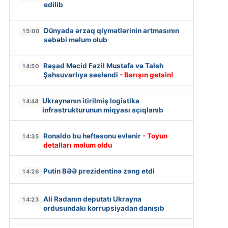
edilib
Dünyada ərzaq qiymətlərinin artmasının
15:00
səbəbi məlum olub
Rəşad Məcid Fazil Mustafa və Taleh
14:50
Şahsuvarlıya səsləndi
- Barışın getsin!
Ukraynanın itirilmiş logistika
14:44
infrastrukturunun miqyası açıqlanıb
Ronaldo bu həftəsonu evlənir
- Toyun
14:35
detalları məlum oldu
Putin BƏƏ prezidentinə zəng etdi
14:26
Ali Radanın deputatı Ukrayna
14:23
ordusundakı korrupsiyadan danışıb