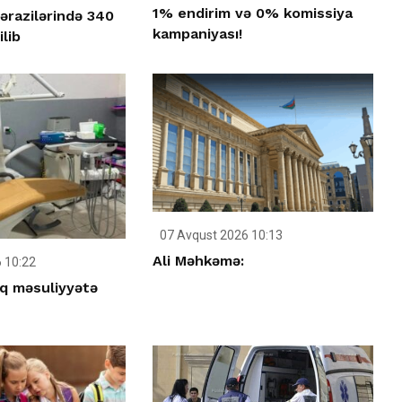
1% endirim və 0% komissiya
ərazilərində 340
kampaniyası!
ilib
07 Avqust 2026 10:13
Ali Məhkəmə:
 10:22
q məsuliyyətə