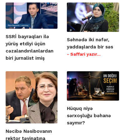
SSRİ bayraqları ilə
Səhnədə iki nəfər,
yürüş etdiyi üçün
yaddaşlarda bir səs
cəzalandırılanlardan
- Saffari yazır…
biri jurnalist imiş
Hüquq niyə
sərxoşluğu bəhanə
saymır?
Nəcibə Nəsibovanın
rektor təyinatına