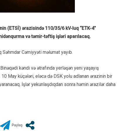
sinin (ETSİ) ərazisində 110/35/6 kV-luq “ETK-4”
idənqurma və təmir-təftiş işləri aparılacaq.
çıq Səhmdar Cəmiyyəti məlumat yayıb.
 Binəqədi kəndi və ətrafında yerləşən yeni yaşayış
 10 May küçələri, eləcə də DSK yolu adlanan ərazinin bir
 yaranacaq. İşlər yekunlaşdıqdan sonra həmin ərazilər daha