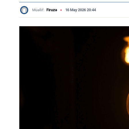
Müəllif:
Firuzə
16 May 2026 20:44