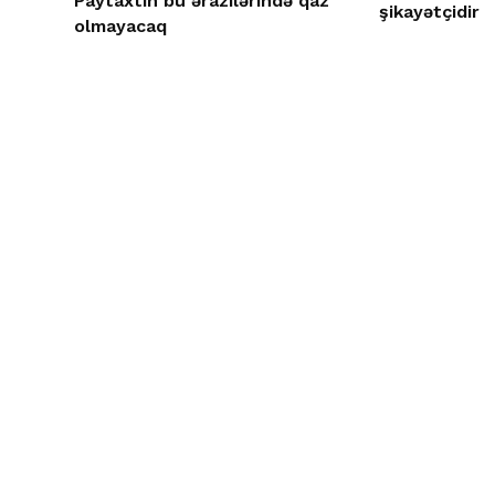
Paytaxtın bu ərazilərində qaz
şikayətçidir
olmayacaq