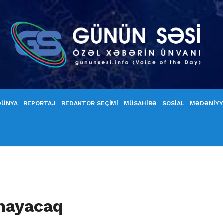
DÜNYA
REPORTAJ
REDAKTOR SEÇİMİ
MÜSAHİBƏ
SOSİAL
MƏDƏNİY
lmayacaq