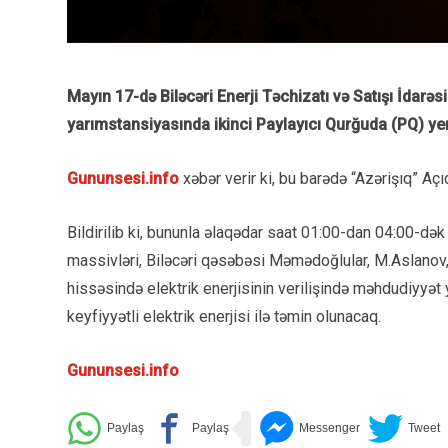
Mayın 17-də Biləcəri Enerji Təchizatı və Satışı İdarə
yarımstansiyasında ikinci Paylayıcı Qurğuda (PQ) yen
Gununsesi.info
xəbər verir ki, bu barədə “Azərişıq” A
Bildirilib ki, bununla əlaqədar saat 01:00-dan 04:00-dək
massivləri, Biləcəri qəsəbəsi Məmədoğlular, M.Aslanov,
hissəsində elektrik enerjisinin verilişində məhdudiyyət
keyfiyyətli elektrik enerjisi ilə təmin olunacaq.
Gununsesi.info