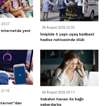
 23:27
06 Avqust 2026 22:33
 internetdə yeni
İmişlidə 5 yaşlı uşaq bədbəxt
hadisə nəticəsində ölüb
 21:10
06 Avqust 2026 20:17
Sabahın havası ilə bağlı
nternet”dən
xəbərdarlıq