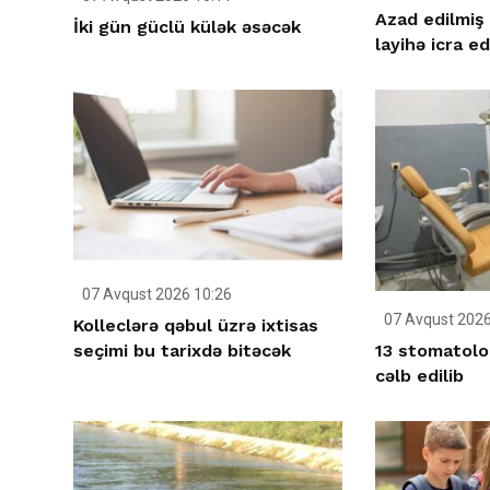
Azad edilmiş 
İki gün güclü külək əsəcək
layihə icra ed
07 Avqust 2026 10:26
07 Avqust 2026
Kolleclərə qəbul üzrə ixtisas
13 stomatolo
seçimi bu tarixdə bitəcək
cəlb edilib