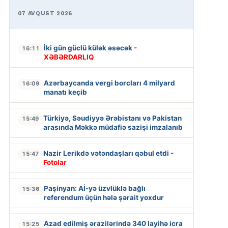
07 AVQUST 2026
İki gün güclü külək əsəcək
-
16:11
XƏBƏRDARLIQ
Azərbaycanda vergi borcları 4 milyard
16:09
manatı keçib
Türkiyə, Səudiyyə Ərəbistanı və Pakistan
15:49
arasında Məkkə müdafiə sazişi imzalanıb
Nazir Lerikdə vətəndaşları qəbul etdi
-
15:47
Fotolar
Paşinyan: Aİ-yə üzvlüklə bağlı
15:36
referendum üçün hələ şərait yoxdur
Azad edilmiş ərazilərində 340 layihə icra
15:25