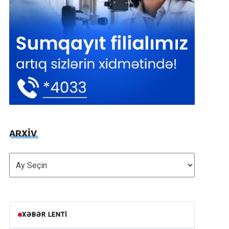
ARXİV
ARXİV
XƏBƏR LENTI