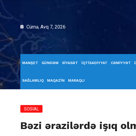
Cümə, Avq 7, 2026
MANŞET
GÜNDƏM
SİYASƏT
İQTİSADİYYAT
CƏMİYYƏT
SAĞLAMLIQ
MAQAZİN
MARAQLI
SOSİAL
Bəzi ərazilərdə işıq o