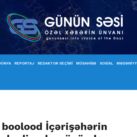
DÜNYA
REPORTAJ
REDAKTOR SEÇİMİ
MÜSAHİBƏ
SOSİAL
MƏDƏNİY
ə boolood İçərişəhərin