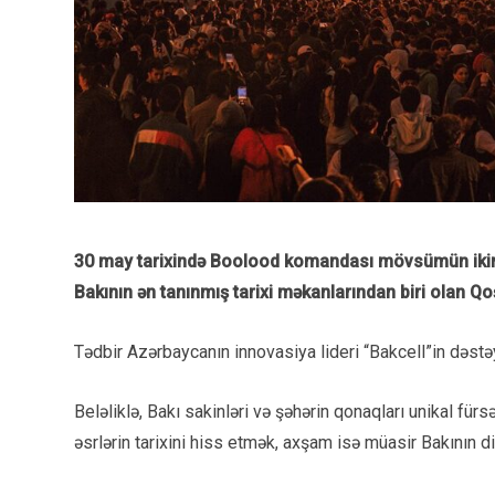
30 may tarixində Boolood komandası mövsümün ikinci t
Bakının ən tanınmış tarixi məkanlarından biri olan Qo
Tədbir Azərbaycanın innovasiya lideri “Bakcell”in dəstəy
Beləliklə, Bakı sakinləri və şəhərin qonaqları unikal für
əsrlərin tarixini hiss etmək, axşam isə müasir Bakının