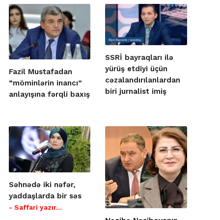
SSRİ bayraqları ilə
yürüş etdiyi üçün
Fazil Mustafadan
cəzalandırılanlardan
“möminlərin inancı”
biri jurnalist imiş
anlayışına fərqli baxış
Səhnədə iki nəfər,
yaddaşlarda bir səs
- Saffari yazır…