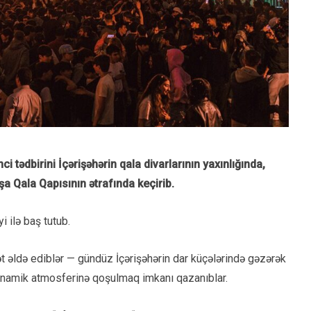
ədbirini İçərişəhərin qala divarlarının yaxınlığında,
şa Qala Qapısının ətrafında keçirib.
i ilə baş tutub.
sət əldə ediblər — gündüz İçərişəhərin dar küçələrində gəzərək
 dinamik atmosferinə qoşulmaq imkanı qazanıblar.