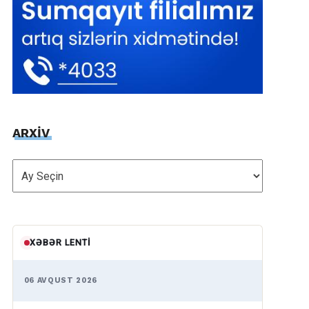
ARXİV
ARXİV
XƏBƏR LENTI
06 AVQUST 2026