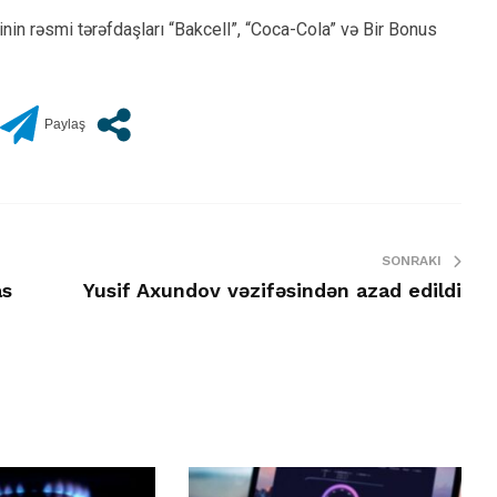
nin rəsmi tərəfdaşları “Bakcell”, “Coca-Cola” və Bir Bonus
SONRAKI
as
Yusif Axundov vəzifəsindən azad edildi