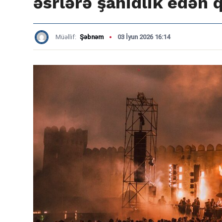
əsrlərə şahidlik edən 
Müəllif:
Şəbnəm
03 İyun 2026 16:14