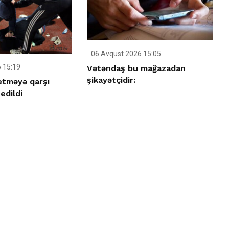
06 Avqust 2026 15:05
 15:19
Vətəndaş bu mağazadan
şikayətçidir:
etməyə qarşı
edildi