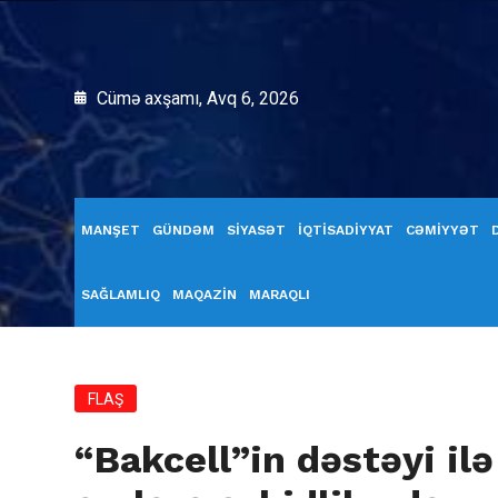
Cümə axşamı, Avq 6, 2026
MANŞET
GÜNDƏM
SİYASƏT
İQTİSADİYYAT
CƏMİYYƏT
SAĞLAMLIQ
MAQAZİN
MARAQLI
FLAŞ
“Bakcell”in dəstəyi il