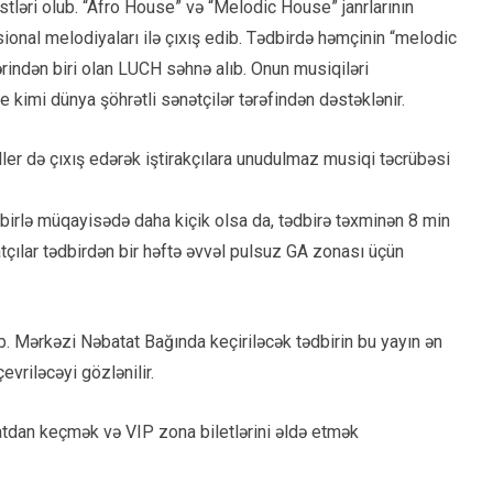
stləri olub. “Afro House” və “Melodic House” janrlarının
onal melodiyaları ilə çıxış edib. Tədbirdə həmçinin “melodic
rindən biri olan LUCH səhnə alıb. Onun musiqiləri
imi dünya şöhrətli sənətçilər tərəfindən dəstəklənir.
er də çıxış edərək iştirakçılara unudulmaz musiqi təcrübəsi
dbirlə müqayisədə daha kiçik olsa da, tədbirə təxminən 8 min
tçılar tədbirdən bir həftə əvvəl pulsuz GA zonası üçün
b. Mərkəzi Nəbatat Bağında keçiriləcək tədbirin bu yayın ən
vriləcəyi gözlənilir.
tdan keçmək və VIP zona biletlərini əldə etmək