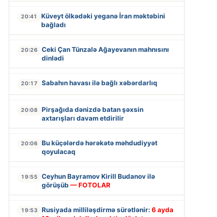
Küveyt ölkədəki yeganə İran məktəbini
20:41
bağladı
Ceki Çan Tünzalə Ağayevanın mahnısını
20:26
dinlədi
Sabahın havası ilə bağlı xəbərdarlıq
20:17
Pirşağıda dənizdə batan şəxsin
20:08
axtarışları davam etdirilir
Bu küçələrdə hərəkətə məhdudiyyət
20:06
qoyulacaq
Ceyhun Bayramov Kirill Budanov ilə
19:55
görüşüb
— FOTOLAR
Rusiyada milliləşdirmə sürətlənir:
6 ayda
19:53