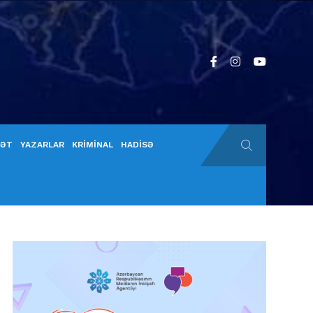
YƏT
YAZARLAR
KRİMİNAL
HADİSƏ