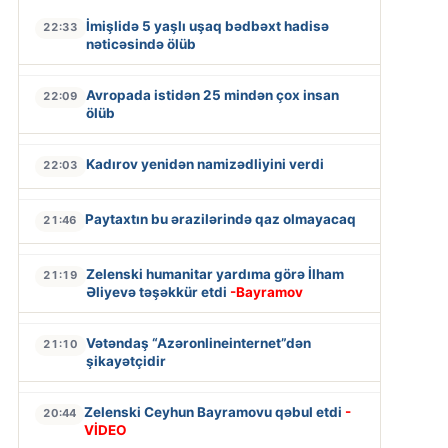
İmişlidə 5 yaşlı uşaq bədbəxt hadisə
22:33
nəticəsində ölüb
Avropada istidən 25 mindən çox insan
22:09
ölüb
Kadırov yenidən namizədliyini verdi
22:03
Paytaxtın bu ərazilərində qaz olmayacaq
21:46
Zelenski humanitar yardıma görə İlham
21:19
Əliyevə təşəkkür etdi
-Bayramov
Vətəndaş “Azəronlineinternet”dən
21:10
şikayətçidir
Zelenski Ceyhun Bayramovu qəbul etdi
-
20:44
VİDEO