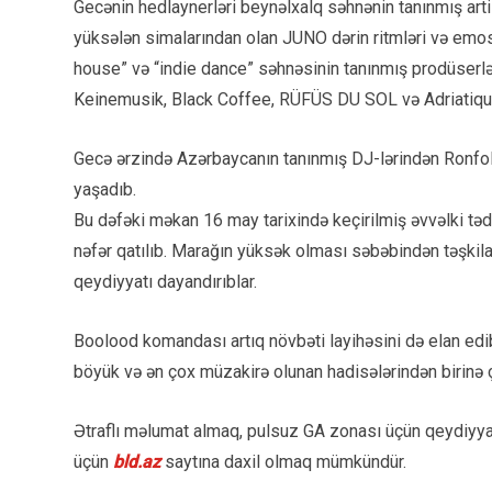
Gecənin hedlaynerləri beynəlxalq səhnənin tanınmış arti
yüksələn simalarından olan JUNO dərin ritmləri və emosi
house” və “indie dance” səhnəsinin tanınmış prodüserlə
Keinemusik, Black Coffee, RÜFÜS DU SOL və Adriatique k
Gecə ərzində Azərbaycanın tanınmış DJ-lərindən Ronfoll
yaşadıb.
Bu dəfəki məkan 16 may tarixində keçirilmiş əvvəlki tə
nəfər qatılıb. Marağın yüksək olması səbəbindən təşkila
qeydiyyatı dayandırıblar.
Boolood komandası artıq növbəti layihəsini də elan edi
böyük və ən çox müzakirə olunan hadisələrindən birinə çe
Ətraflı məlumat almaq, pulsuz GA zonası üçün qeydiyya
üçün
bld.az
saytına daxil olmaq mümkündür.