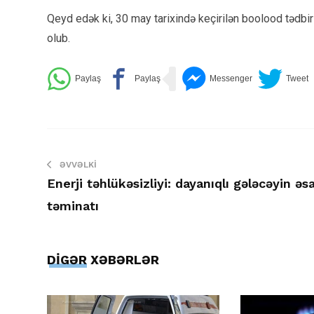
Qeyd edək ki, 30 may tarixində keçirilən boolood tədbiri
olub.
ƏVVƏLKI
Enerji təhlükəsizliyi: dayanıqlı gələcəyin əs
təminatı
DİGƏR XƏBƏRLƏR