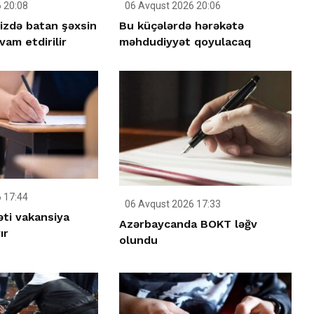
 20:08
06 Avqust 2026 20:06
izdə batan şəxsin
Bu küçələrdə hərəkətə
vam etdirilir
məhdudiyyət qoyulacaq
 17:44
06 Avqust 2026 17:33
ti vakansiya
Azərbaycanda BOKT ləğv
ır
olundu