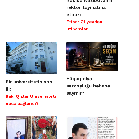
Nəcibə Nəsibovanın
rektor təyinatına
etiraz:
Etibar Əliyevdən
ittihamlar
Hüquq niyə
Bir universitetin son
sərxoşluğu bəhanə
ili:
saymır?
Bakı Qızlar Universiteti
necə bağlandı?