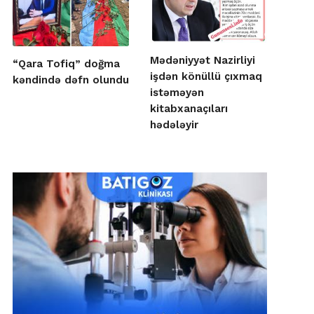
Mədəniyyət Nazirliyi
“Qara Tofiq” doğma
işdən könüllü çıxmaq
kəndində dəfn olundu
istəməyən
kitabxanaçıları
hədələyir