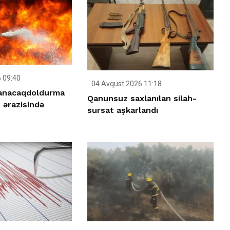
 09:40
04 Avqust 2026 11:18
anacaqdoldurma
Qanunsuz saxlanılan silah-
 ərazisində
sursat aşkarlandı