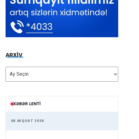
ARXİV
ARXİV
XƏBƏR LENTI
08 AVQUST 2026