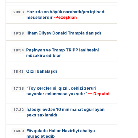
Hazırda ən böyük narahatlığım iqtisadi
20:03
məsələlərdir
-Pezeşkian
İlham Əliyev Donald Trampla danışdı
19:28
Paşinyan və Tramp TRIPP layihəsini
18:54
müzakirə ediblər
Qızıl bahalaşdı
18:43
“Toy xərclərini, qızılı, cehizi zəruri
17:38
sayanlar evlənməsə yaxşıdır”
— Deputat
İşlədiyi evdən 10 min manat oğurlayan
17:32
şəxs saxlanıldı
Fövqəladə Hallar Nazirliyi əhaliyə
16:00
müraciət edib