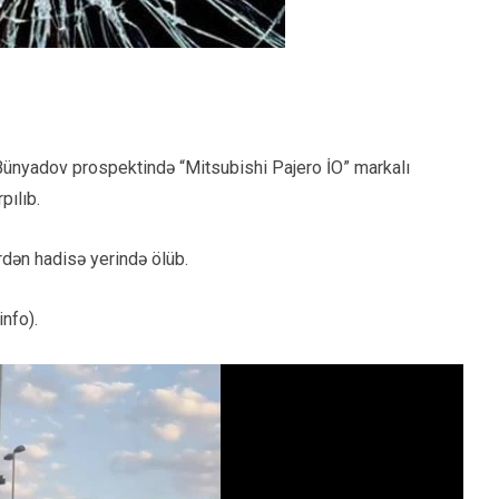
Bünyadov prospektində “Mitsubishi Pajero İO” markalı
pılıb.
rdən hadisə yerində ölüb.
info).