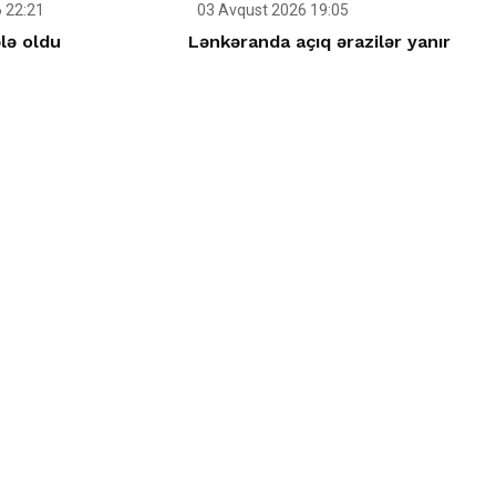
 22:21
03 Avqust 2026 19:05
ələ oldu
Lənkəranda açıq ərazilər yanır