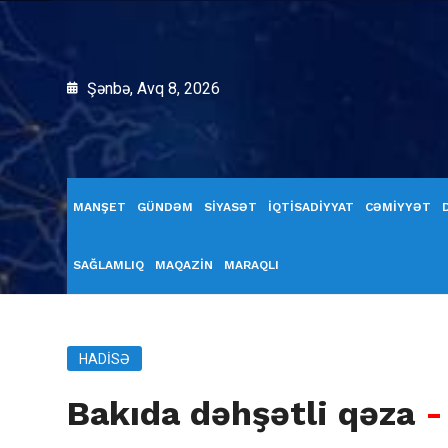
Şənbə, Avq 8, 2026
MANŞET
GÜNDƏM
SİYASƏT
İQTİSADİYYAT
CƏMİYYƏT
SAĞLAMLIQ
MAQAZİN
MARAQLI
HADISƏ
Bakıda dəhşətli qəza
-