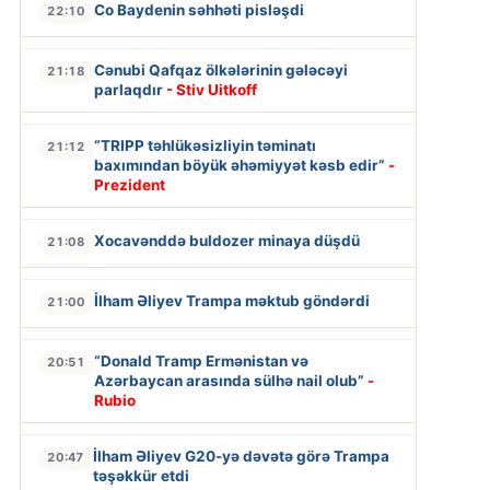
Co Baydenin səhhəti pisləşdi
22:10
Cənubi Qafqaz ölkələrinin gələcəyi
21:18
parlaqdır
- Stiv Uitkoff
“TRIPP təhlükəsizliyin təminatı
21:12
baxımından böyük əhəmiyyət kəsb edir”
-
Prezident
Xocavənddə buldozer minaya düşdü
21:08
İlham Əliyev Trampa məktub göndərdi
21:00
“Donald Tramp Ermənistan və
20:51
Azərbaycan arasında sülhə nail olub”
-
Rubio
İlham Əliyev G20-yə dəvətə görə Trampa
20:47
təşəkkür etdi