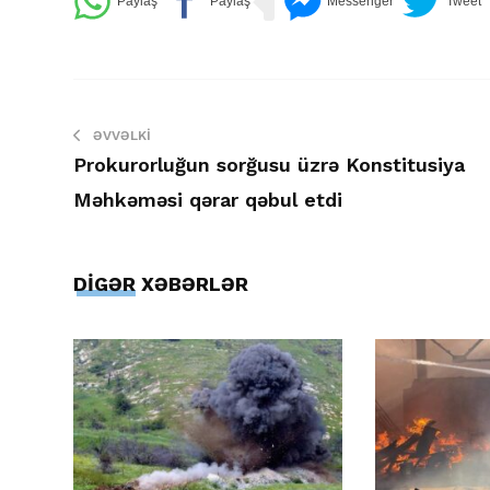
ƏVVƏLKI
Prokurorluğun sorğusu üzrə Konstitusiya
Məhkəməsi qərar qəbul etdi
DİGƏR XƏBƏRLƏR