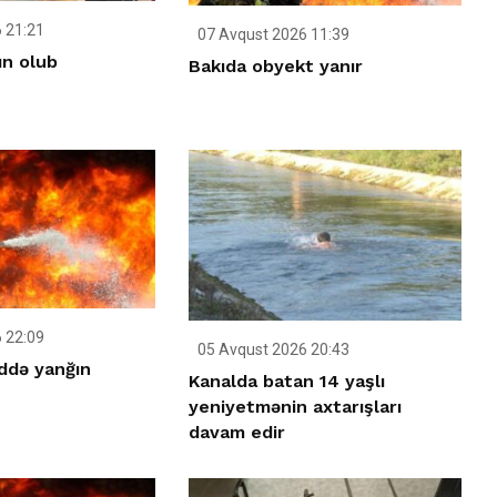
 21:21
07 Avqust 2026 11:39
ın olub
Bakıda obyekt yanır
 22:09
05 Avqust 2026 20:43
ddə yanğın
Kanalda batan 14 yaşlı
yeniyetmənin axtarışları
davam edir