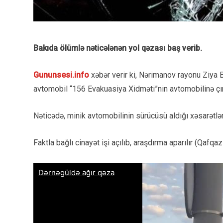
Bakıda ölümlə nəticələnən yol qəzası baş verib.
Gununsesi.info
xəbər verir ki, Nərimanov rayonu Ziya 
avtomobil “156 Evakuasiya Xidməti”nin avtomobilinə çır
Nəticədə, minik avtomobilinin sürücüsü aldığı xəsarətlə
Faktla bağlı cinayət işi açılıb, araşdırma aparılır (Qafqaz