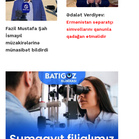
Ədalət Verdiyev:
Ermənistan separatçı
Fazil Mustafa Şah
simvollarını qanunla
İsmayıl
qadağan etməlidir
müzakirələrinə
münasibət bildirdi