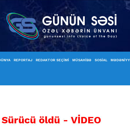
DÜNYA
REPORTAJ
REDAKTOR SEÇİMİ
MÜSAHİBƏ
SOSİAL
MƏDƏNİY
 Sürücü öldü - VİDEO