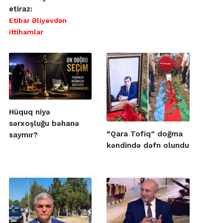
etiraz:
Etibar Əliyevdən
ittihamlar
Hüquq niyə
sərxoşluğu bəhanə
“Qara Tofiq” doğma
saymır?
kəndində dəfn olundu