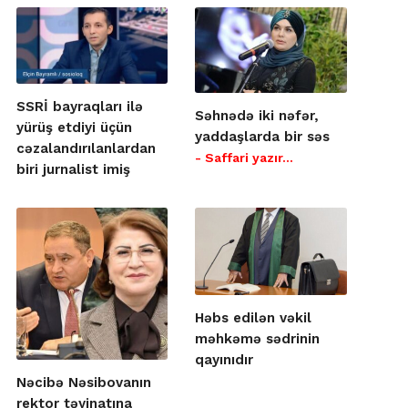
SSRİ bayraqları ilə
Səhnədə iki nəfər,
yürüş etdiyi üçün
yaddaşlarda bir səs
cəzalandırılanlardan
- Saffari yazır…
biri jurnalist imiş
Həbs edilən vəkil
məhkəmə sədrinin
qayınıdır
Nəcibə Nəsibovanın
rektor təyinatına