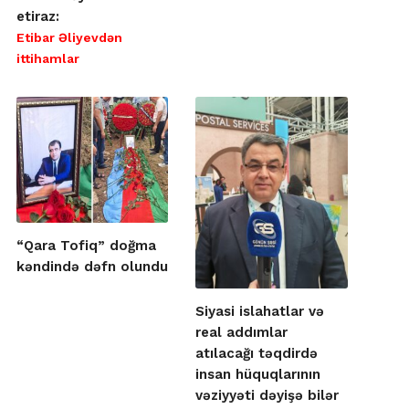
etiraz:
Etibar Əliyevdən
ittihamlar
“Qara Tofiq” doğma
kəndində dəfn olundu
Siyasi islahatlar və
real addımlar
atılacağı təqdirdə
insan hüquqlarının
vəziyyəti dəyişə bilər