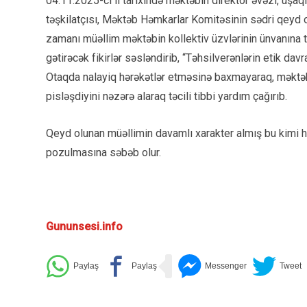
04.11.2025-ci il tarixində məktəbin direktor əvəzi, uşaq
təşkilatçısı, Məktəb Həmkarlar Komitəsinin sədri qeyd ol
zamanı müəllim məktəbin kollektiv üzvlərinin ünvanına tə
gətirəcək fikirlər səsləndirib, “Təhsilverənlərin etik da
Otaqda nalayiq hərəkətlər etməsinə baxmayaraq, məktəb r
pisləşdiyini nəzərə alaraq təcili tibbi yardım çağırıb.
Qeyd olunan müəllimin davamlı xarakter almış bu kimi hə
pozulmasına səbəb olur.
Gununsesi.info