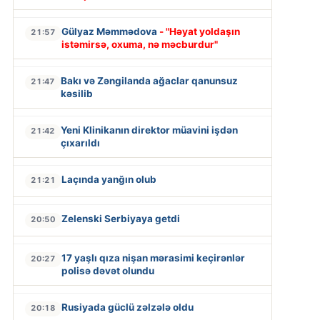
Gülyaz Məmmədova
- "Həyat yoldaşın
21:57
istəmirsə, oxuma, nə məcburdur"
Bakı və Zəngilanda ağaclar qanunsuz
21:47
kəsilib
Yeni Klinikanın direktor müavini işdən
21:42
çıxarıldı
Laçında yanğın olub
21:21
Zelenski Serbiyaya getdi
20:50
17 yaşlı qıza nişan mərasimi keçirənlər
20:27
polisə dəvət olundu
Rusiyada güclü zəlzələ oldu
20:18