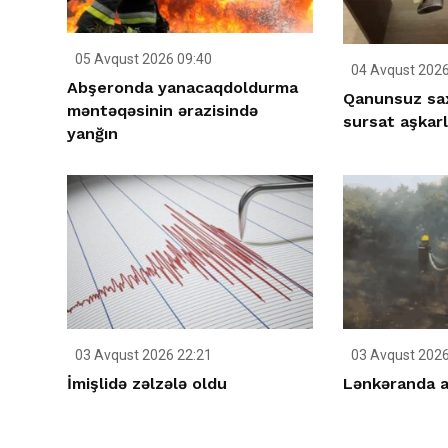
05 Avqust 2026 09:40
04 Avqust 2026
Abşeronda yanacaqdoldurma
Qanunsuz sax
məntəqəsinin ərazisində
sursat aşkar
yanğın
03 Avqust 2026 22:21
03 Avqust 2026
İmişlidə zəlzələ oldu
Lənkəranda aç