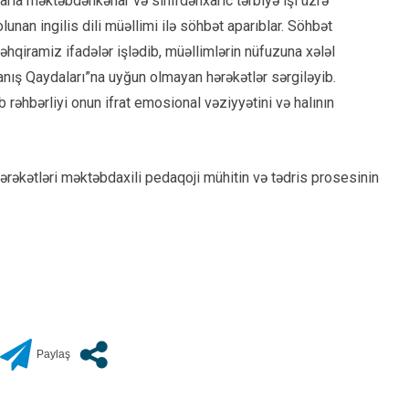
larla məktəbdənkənar və sinifdənxaric tərbiyə işi üzrə
unan ingilis dili müəllimi ilə söhbət aparıblar. Söhbət
hqiramiz ifadələr işlədib, müəllimlərin nüfuzuna xələl
vranış Qaydaları”na uyğun olmayan hərəkətlər sərgiləyib.
əhbərliyi onun ifrat emosional vəziyyətini və halının
rəkətləri məktəbdaxili pedaqoji mühitin və tədris prosesinin