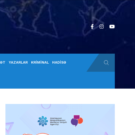
YƏT
YAZARLAR
KRİMİNAL
HADİSƏ