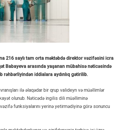
 216 saylı tam orta məktəbdə direktor vəzifəsini icra
ədaqət Babayeva arasında yaşanan mübahisə nəticəsində
 rəhbərliyindən iddialara aydınlıq gətirilib.
davranışları ilə əlaqədar bir qrup valideyn və müəllimlər
kayət olunub. Nəticədə ingilis dili müəlliminə
 vəzifə funksiyalarını yerinə yetirmədiyinə görə sonuncu