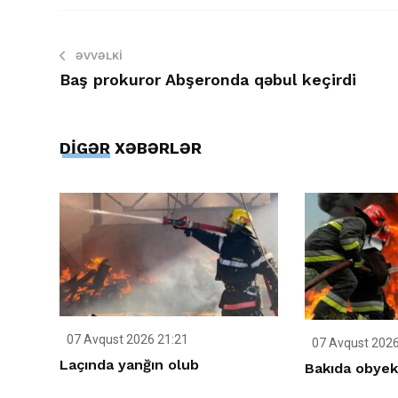
ƏVVƏLKI
Baş prokuror Abşeronda qəbul keçirdi
DİGƏR XƏBƏRLƏR
07 Avqust 2026 21:21
07 Avqust 2026
Laçında yanğın olub
Bakıda obyek