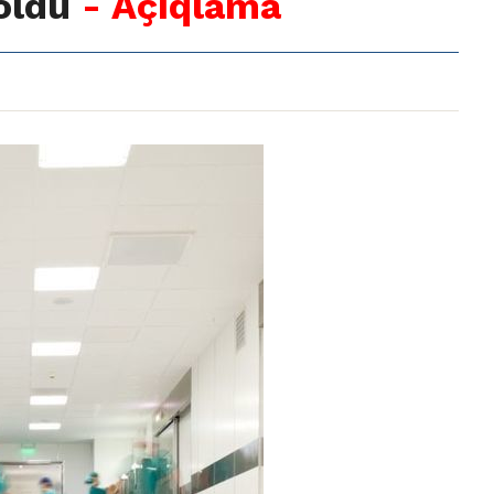
 oldu
- Açıqlama