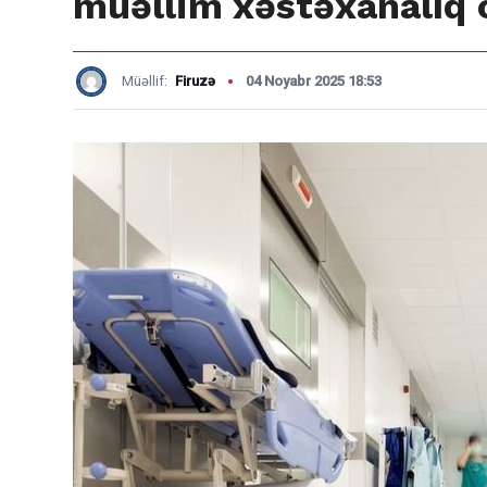
müəllim xəstəxanalıq
Müəllif:
Firuzə
04 Noyabr 2025 18:53