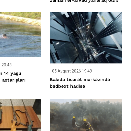
zamanı ər-arvad yanaraq ölüb
 20:43
05 Avqust 2026 19:49
 14 yaşlı
Bakıda ticarət mərkəzində
axtarışları
bədbəxt hadisə