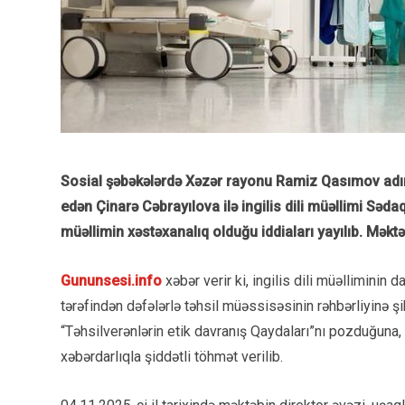
Sosial şəbəkələrdə Xəzər rayonu Ramiz Qasımov adına
edən Çinarə Cəbrayılova ilə ingilis dili müəllimi S
müəllimin xəstəxanalıq olduğu iddiaları yayılıb. Məktəb
Gununsesi.info
xəbər verir ki, ingilis dili müəlliminin 
tərəfindən dəfələrlə təhsil müəssisəsinin rəhbərliyinə şi
“Təhsilverənlərin etik davranış Qaydaları”nı pozduğuna,
xəbərdarlıqla şiddətli töhmət verilib.