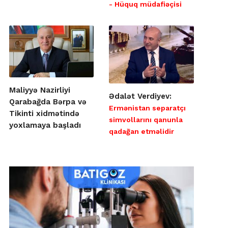
- Hüquq müdafiəçisi
Maliyyə Nazirliyi
Ədalət Verdiyev:
Qarabağda Bərpa və
Ermənistan separatçı
Tikinti xidmətində
simvollarını qanunla
yoxlamaya başladı
qadağan etməlidir