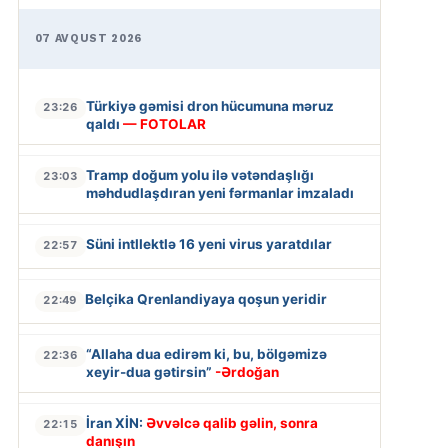
07 AVQUST 2026
Türkiyə gəmisi dron hücumuna məruz
23:26
qaldı
— FOTOLAR
Tramp doğum yolu ilə vətəndaşlığı
23:03
məhdudlaşdıran yeni fərmanlar imzaladı
Süni intllektlə 16 yeni virus yaratdılar
22:57
Belçika Qrenlandiyaya qoşun yeridir
22:49
“Allaha dua edirəm ki, bu, bölgəmizə
22:36
xeyir-dua gətirsin”
-Ərdoğan
İran XİN:
Əvvəlcə qalib gəlin, sonra
22:15
danışın