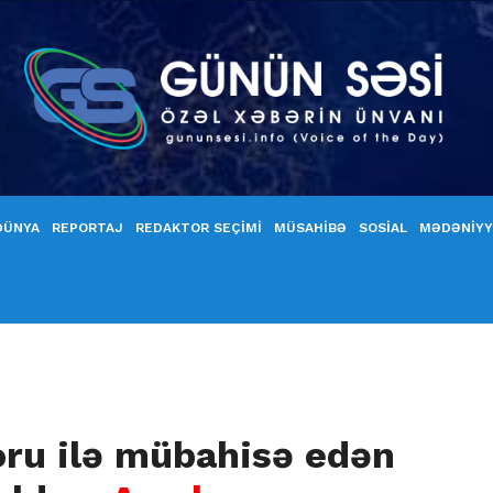
DÜNYA
REPORTAJ
REDAKTOR SEÇİMİ
MÜSAHİBƏ
SOSİAL
MƏDƏNİY
ru ilə mübahisə edən