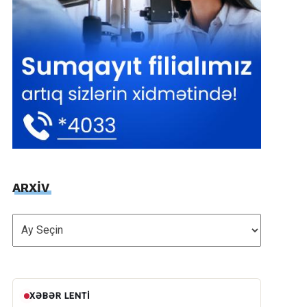
ARXİV
ARXİV
XƏBƏR LENTI