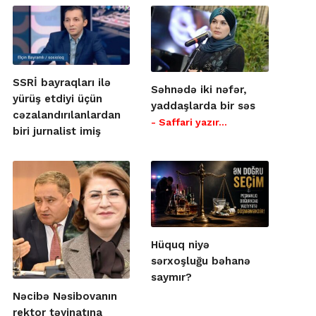
SSRİ bayraqları ilə
Səhnədə iki nəfər,
yürüş etdiyi üçün
yaddaşlarda bir səs
cəzalandırılanlardan
- Saffari yazır…
biri jurnalist imiş
Hüquq niyə
sərxoşluğu bəhanə
saymır?
Nəcibə Nəsibovanın
rektor təyinatına