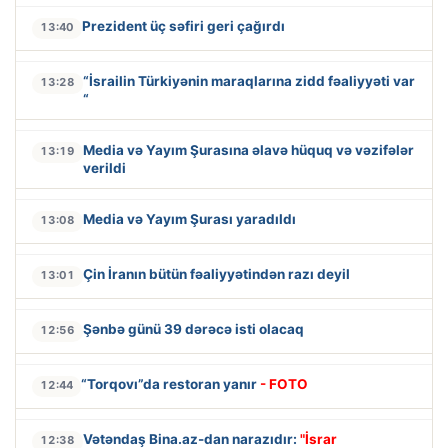
Prezident üç səfiri geri çağırdı
13:40
“İsrailin Türkiyənin maraqlarına zidd fəaliyyəti var
13:28
“
Media və Yayım Şurasına əlavə hüquq və vəzifələr
13:19
verildi
Media və Yayım Şurası yaradıldı
13:08
Çin İranın bütün fəaliyyətindən razı deyil
13:01
Şənbə günü 39 dərəcə isti olacaq
12:56
“Torqovı”da restoran yanır
- FOTO
12:44
Vətəndaş Bina.az-dan narazıdır:
"İsrar
12:38