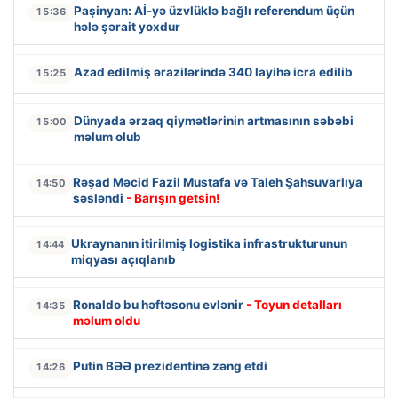
Paşinyan: Aİ-yə üzvlüklə bağlı referendum üçün
15:36
hələ şərait yoxdur
Azad edilmiş ərazilərində 340 layihə icra edilib
15:25
Dünyada ərzaq qiymətlərinin artmasının səbəbi
15:00
məlum olub
Rəşad Məcid Fazil Mustafa və Taleh Şahsuvarlıya
14:50
səsləndi
- Barışın getsin!
Ukraynanın itirilmiş logistika infrastrukturunun
14:44
miqyası açıqlanıb
Ronaldo bu həftəsonu evlənir
- Toyun detalları
14:35
məlum oldu
Putin BƏƏ prezidentinə zəng etdi
14:26