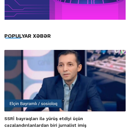
POPULYAR XƏBƏR
SSRİ bayraqları ilə yürüş etdiyi üçün
cəzalandırılanlardan biri jurnalist imiş