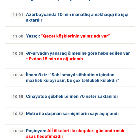
Azərbaycanda 10 min manatlıq əməkhaqqı ilə işçi
11:01
axtarılır
Yazıçı:
“Qəzet köşklərinin yalnız adı var”
11:00
Ər-arvadın yanaraq ölməsinə görə həbs edilən var
10:58
- Evdən 15 min də oğurlanıb
İlham Əziz: “Şah İsmayıl söhbətinin içindən
10:56
məzhəb küləyi əsir, bu çox təhlükəli küləkdir”
Cinayətdə şübhəli bilinən 70 nəfər saxlanıldı
10:55
Metro ilə daşınan sərnişinlərin sayı açıqlandı
10:52
Paşinyan:
Aİİ ölkələri ilə əlaqələri gücləndirmək
10:33
əsas hədəfimizdir