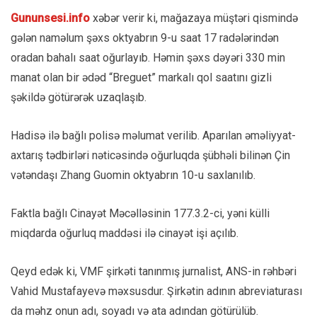
Gununsesi.info
xəbər verir ki, mağazaya müştəri qismində
gələn naməlum şəxs oktyabrın 9-u saat 17 radələrindən
oradan bahalı saat oğurlayıb. Həmin şəxs dəyəri 330 min
manat olan bir ədəd “Breguet” markalı qol saatını gizli
şəkildə götürərək uzaqlaşıb.
Hadisə ilə bağlı polisə məlumat verilib. Aparılan əməliyyat-
axtarış tədbirləri nəticəsində oğurluqda şübhəli bilinən Çin
vətəndaşı Zhang Guomin oktyabrın 10-u saxlanılıb.
Faktla bağlı Cinayət Məcəlləsinin 177.3.2-ci, yəni külli
miqdarda oğurluq maddəsi ilə cinayət işi açılıb.
Qeyd edək ki, VMF şirkəti tanınmış jurnalist, ANS-in rəhbəri
Vahid Mustafayevə məxsusdur. Şirkətin adının abreviaturası
da məhz onun adı, soyadı və ata adından götürülüb.