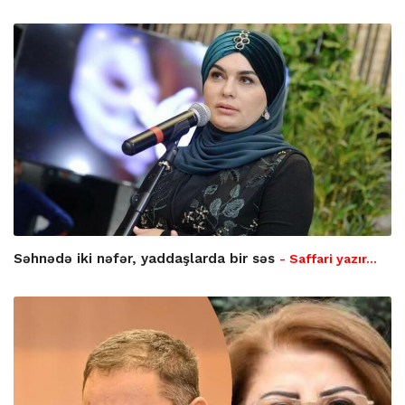
Səhnədə iki nəfər, yaddaşlarda bir səs
- Saffari yazır…