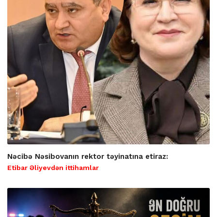
Nəcibə Nəsibovanın rektor təyinatına etiraz:
Etibar Əliyevdən ittihamlar