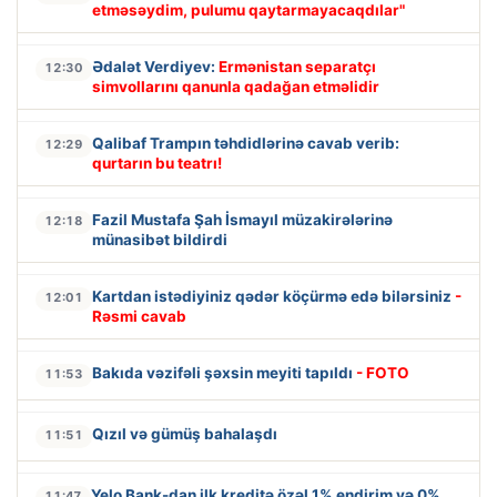
etməsəydim, pulumu qaytarmayacaqdılar"
Ədalət Verdiyev:
Ermənistan separatçı
12:30
simvollarını qanunla qadağan etməlidir
Qalibaf Trampın təhdidlərinə cavab verib:
12:29
qurtarın bu teatrı!
Fazil Mustafa Şah İsmayıl müzakirələrinə
12:18
münasibət bildirdi
Kartdan istədiyiniz qədər köçürmə edə bilərsiniz
-
12:01
Rəsmi cavab
Bakıda vəzifəli şəxsin meyiti tapıldı
- FOTO
11:53
Qızıl və gümüş bahalaşdı
11:51
Yelo Bank-dan ilk kreditə özəl 1% endirim və 0%
11:47