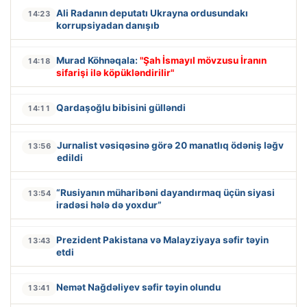
Ali Radanın deputatı Ukrayna ordusundakı
14:23
korrupsiyadan danışıb
Murad Köhnəqala:
"Şah İsmayıl mövzusu İranın
14:18
sifarişi ilə köpükləndirilir"
Qardaşoğlu bibisini gülləndi
14:11
Jurnalist vəsiqəsinə görə 20 manatlıq ödəniş ləğv
13:56
edildi
“Rusiyanın müharibəni dayandırmaq üçün siyasi
13:54
iradəsi hələ də yoxdur”
Prezident Pakistana və Malayziyaya səfir təyin
13:43
etdi
Nemət Nağdəliyev səfir təyin olundu
13:41