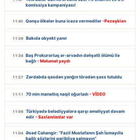
komissiya kampaniyası!
Qonşu ölkələr buna icazə vermədilər
-Pezeşkian
11:45
Bakıda obyekt yanır
11:39
Baş Prokurorluq ər-arvadın dəhşətli ölümü ilə
11:34
bağlı
- Məlumat yaydı
Zərdabda qəsdən yanğın törədən şəxs tutuldu
11:27
70 min manatlıq naqil oğurladı
- VİDEO
11:11
Türkiyədə bələdiyyələrə qarşı əməliyyat davam
11:06
edir
- Saxlanılanlar var
Əsəd Cahangir: “Fazil Mustafanın Şah İsmayılla
11:04
bağlı sözlərini qəribliyə salmayın”