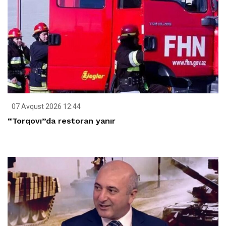
07 Avqust 2026 12:44
“Torqovı”da restoran yanır