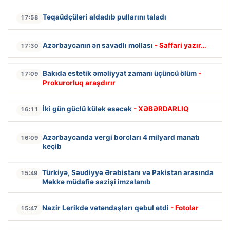
Təqaüdçüləri aldadıb pullarını taladı
17:58
Azərbaycanın ən savadlı mollası
- Saffari yazır…
17:30
Bakıda estetik əməliyyat zamanı üçüncü ölüm
-
17:09
Prokurorluq araşdırır
İki gün güclü külək əsəcək
- XƏBƏRDARLIQ
16:11
Azərbaycanda vergi borcları 4 milyard manatı
16:09
keçib
Türkiyə, Səudiyyə Ərəbistanı və Pakistan arasında
15:49
Məkkə müdafiə sazişi imzalanıb
Nazir Lerikdə vətəndaşları qəbul etdi
- Fotolar
15:47