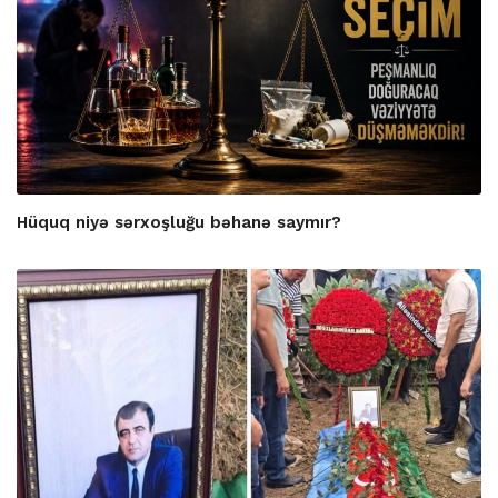
Hüquq niyə sərxoşluğu bəhanə saymır?