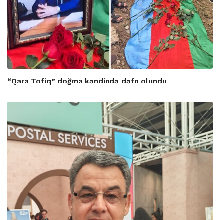
“Qara Tofiq” doğma kəndində dəfn olundu