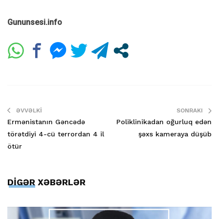
Gununsesi.info
ƏVVƏLKI
SONRAKI
Ermənistanın Gəncədə
Poliklinikadan oğurluq edən
törətdiyi 4-cü terrordan 4 il
şəxs kameraya düşüb
ötür
DİGƏR XƏBƏRLƏR