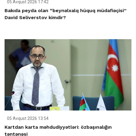
05 Avqust 2026 17:42
Bakıda peyda olan “beynəlxalq hüquq müdafiəçisi”
David Seliverstov kimdir?
05 Avqust 2026 13:54
Kartdan karta məhdudiyyətləri: özbaşınalığın
təntənəsi