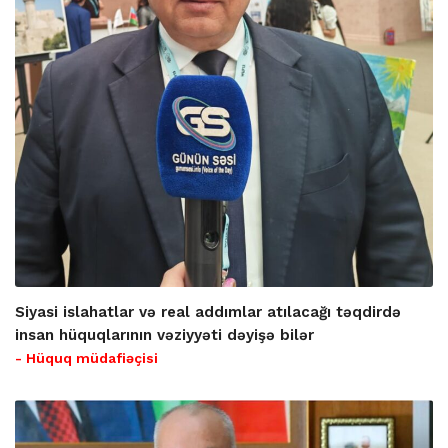
Siyasi islahatlar və real addımlar atılacağı təqdirdə
insan hüquqlarının vəziyyəti dəyişə bilər
- Hüquq müdafiəçisi