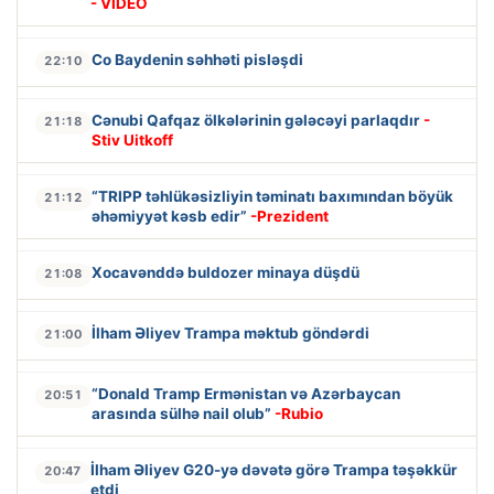
- VİDEO
Co Baydenin səhhəti pisləşdi
22:10
Cənubi Qafqaz ölkələrinin gələcəyi parlaqdır
-
21:18
Stiv Uitkoff
“TRIPP təhlükəsizliyin təminatı baxımından böyük
21:12
əhəmiyyət kəsb edir”
-Prezident
Xocavənddə buldozer minaya düşdü
21:08
İlham Əliyev Trampa məktub göndərdi
21:00
“Donald Tramp Ermənistan və Azərbaycan
20:51
arasında sülhə nail olub”
-Rubio
İlham Əliyev G20-yə dəvətə görə Trampa təşəkkür
20:47
etdi