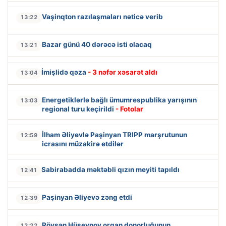
Vaşinqton razılaşmaları nəticə verib
13:22
Bazar günü 40 dərəcə isti olacaq
13:21
İmişlidə qəza
- 3 nəfər xəsarət aldı
13:04
Energetiklərlə bağlı ümumrespublika yarışının
13:03
regional turu keçirildi
- Fotolar
İlham Əliyevlə Paşinyan TRIPP marşrutunun
12:59
icrasını müzakirə etdilər
Sabirabadda məktəbli qızın meyiti tapıldı
12:41
Paşinyan Əliyevə zəng etdi
12:39
Rövşən Hüseynov orqan donorluğunun
12:22