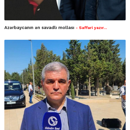
Azərbaycanın ən savadlı mollası
- Saffari yazır…