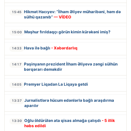
Hikmət Hacıyev: “İlham Əliyev müharibəni, həm də
15:45
sülhü qazanıb”
— VİDEO
Məşhur fırıldaqçı görün kimin kürəkəni imiş?
15:00
Hava ilə bağlı
- Xəbərdarlıq
14:33
Paşinyanın prezident İlham Əliyevə zəngi sülhün
14:17
bərqərarı deməkdir
Premyer Liqadan La Liqaya getdi
14:05
Jurnalistlərə hücum edənlərlə bağlı araşdırma
13:37
aparılır
Oğlu öldürülən ata qisas almağa çalışdı
- 5 illik
13:30
həbs edildi