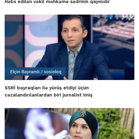
Həbs edilən vəkil məhkəmə sədrinin qayınıdır
SSRİ bayraqları ilə yürüş etdiyi üçün
cəzalandırılanlardan biri jurnalist imiş