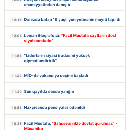
əhəmiyyətindən danışıb
Dənizdə batan 16 yaşlı yeniyetmənin meyiti tapıldı
12:16
Ləman Ələşrəfqızı:
“Fazil Mustafa saytların dost
12:08
siyahısındadır”
“Liderlərin siyasi iradəsini yüksək
11:53
qiymətləndiririk”
MİQ-də vakansiya seçimi başladı
11:32
Sumqayıtda sexdə yanğın
11:20
Naxçıvanda pensiyalar ödənildi
10:53
Fazil Mustafa:
“Şahsevənliklə dövlət qurulmaz” -
10:35
Müsahibə