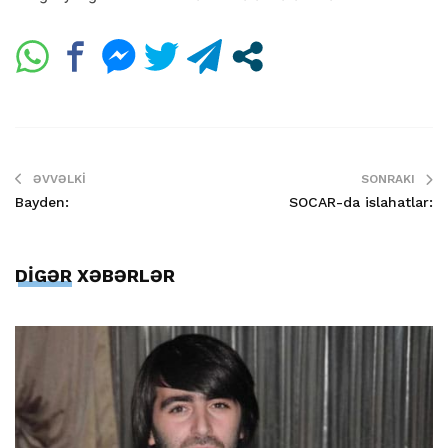
ƏVVƏLKI
SONRAKI
Bayden:
SOCAR-da islahatlar:
DİGƏR XƏBƏRLƏR