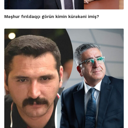
Məşhur fırıldaqçı görün kimin kürəkəni imiş?