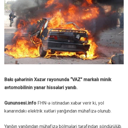
Bakı şəhərinin Xəzər rayonunda “VAZ” markalı minik
avtomobilinin yanar hissələri yanıb.
Gununsesi.info
FHN-ə istinadən xəbər verir ki, yol
kənarındakı elektrik xətləri yanğından mühafizə olunub.
Yanğın yanğından mühafizə bölmələri tərəfindən söndürülüb.