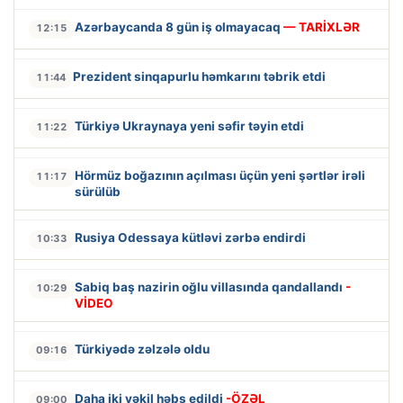
Azərbaycanda 8 gün iş olmayacaq
— TARİXLƏR
12:15
Prezident sinqapurlu həmkarını təbrik etdi
11:44
Türkiyə Ukraynaya yeni səfir təyin etdi
11:22
Hörmüz boğazının açılması üçün yeni şərtlər irəli
11:17
sürülüb
Rusiya Odessaya kütləvi zərbə endirdi
10:33
Sabiq baş nazirin oğlu villasında qandallandı
-
10:29
VİDEO
Türkiyədə zəlzələ oldu
09:16
Daha iki vəkil həbs edildi
-ÖZƏL
09:00