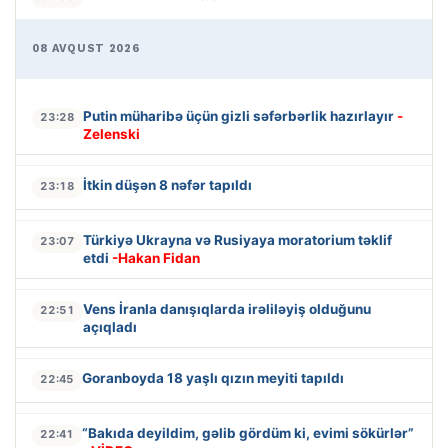
08 AVQUST 2026
Putin müharibə üçün gizli səfərbərlik hazırlayır
-
23:28
Zelenski
İtkin düşən 8 nəfər tapıldı
23:18
Türkiyə Ukrayna və Rusiyaya moratorium təklif
23:07
etdi
-Hakan Fidan
Vens İranla danışıqlarda irəliləyiş olduğunu
22:51
açıqladı
Goranboyda 18 yaşlı qızın meyiti tapıldı
22:45
“Bakıda deyildim, gəlib gördüm ki, evimi sökürlər”
22:41