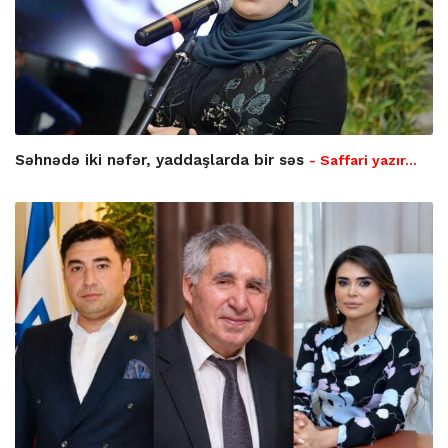
Səhnədə iki nəfər, yaddaşlarda bir səs
- Saffari yazır…