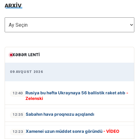
ARXİV
ARXİV
XƏBƏR LENTI
09 AVQUST 2026
Rusiya bu həftə Ukraynaya 56 ballistik raket atıb
-
12:40
Zelenski
Sabahın hava proqnozu açıqlandı
12:35
Xamenei uzun müddət sonra göründü
- VİDEO
12:23