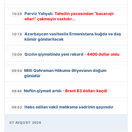
Pərviz Yəhyalı:
Təhsilin yaxasından “bacarıqlı
10:28
əlləri” çəkməyin vaxtıdır...
Azərbaycan vasitəsilə Ermənistana buğda və daş
10:18
kömür göndəriləcək
Qızılın qiymətində yeni rekord
- 4400 dollar oldu
10:09
Milli Qəhrəman Hökumə Əliyevanın doğum
09:54
günüdür
Neftin qiyməti artdı
- Brent 83 dolları keçdi
09:44
Həbs edilən vəkil məhkəmə sədrinin qayınıdır
08:53
07 AVQUST 2026