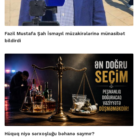
Fazil Mustafa Şah İsmayıl müzakirələrinə münasibət
bildirdi
Hüquq niyə sərxoşluğu bəhanə saymır?