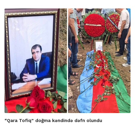
“Qara Tofiq” doğma kəndində dəfn olundu