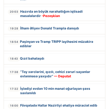
Hazırda ən böyük narahatlığım iqtisadi
20:03
məsələlərdir
-Pezeşkian
İlham Əliyev Donald Trampla danışdı
19:28
Paşinyan və Tramp TRIPP layihəsini müzakirə
18:54
ediblər
Qızıl bahalaşdı
18:43
“Toy xərclərini, qızılı, cehizi zəruri sayanlar
17:38
evlənməsə yaxşıdır”
— Deputat
İşlədiyi evdən 10 min manat oğurlayan şəxs
17:32
saxlanıldı
Fövqəladə Hallar Nazirliyi əhaliyə müraciət edib
16:00