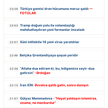
Türkiyə gəmisi dron hücumuna məruz qaldı
—
23:26
FOTOLAR
Tramp doğum yolu ilə vətəndaşlığı
23:03
məhdudlaşdıran yeni fərmanlar imzaladı
Süni intllektlə 16 yeni virus yaratdılar
22:57
Belçika Qrenlandiyaya qoşun yeridir
22:49
“Allaha dua edirəm ki, bu, bölgəmizə xeyir-dua
22:36
gətirsin”
-Ərdoğan
İran XİN:
Əvvəlcə qalib gəlin, sonra danışın
22:15
Gülyaz Məmmədova
- "Həyat yoldaşın istəmirsə,
21:57
oxuma, nə məcburdur"