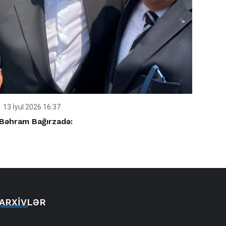
13 İyul 2026 16:37
Bəhram Bağırzadə:
ARXIVLƏR