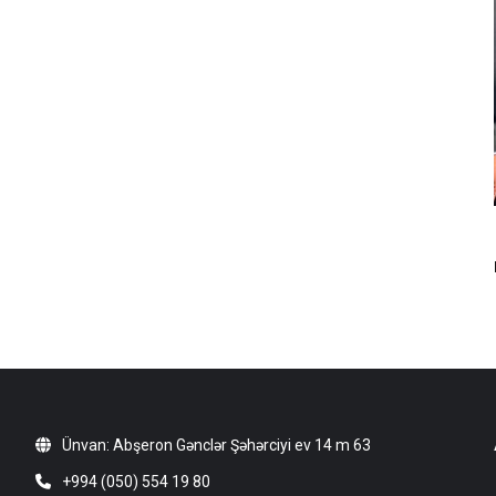
Ünvan: Abşeron Gənclər Şəhərciyi ev 14 m 63
+994 (050) 554 19 80