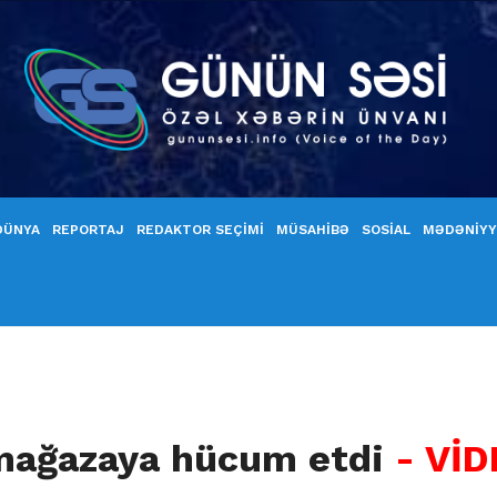
DÜNYA
REPORTAJ
REDAKTOR SEÇİMİ
MÜSAHİBƏ
SOSİAL
MƏDƏNİY
 mağazaya hücum etdi
- Vİ