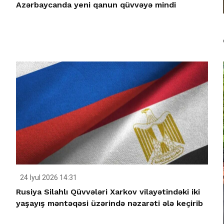
Azərbaycanda yeni qanun qüvvəyə mindi
24 İyul 2026 14:31
Rusiya Silahlı Qüvvələri Xarkov vilayətindəki iki
yaşayış məntəqəsi üzərində nəzarəti ələ keçirib