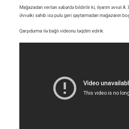
Mağazadan verilən xəbərdə bildirilir ki, ilyarım əvvə
Əvvəlki sahib isə pulu geri qaytarmadan mağazanın boşal
Qarşıdurma ilə bağlı videonu təqdim edirik: