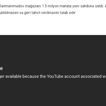
l A. Xanməmmədov mağazanı 1.5 milyon manata yeni sahibinə satıb.
dılmasını və geri təhvil verilməsini tələb edir.