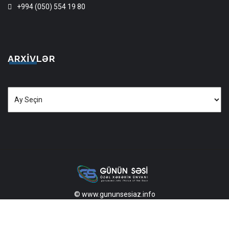
+994 (050) 554 19 80
ARXIVLƏR
Arxivlər
© www.gununsesiaz.info
2013—2026 Məlumatdan istifadə etdikdə istinad mütləqdir