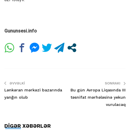
Gununsesi.info
ƏVVƏLKI
SONRAKI
Lənkəran mərkəzi bazarında
Bu gün Avropa Liqasında III
yanğın olub
təsnifat mərhələsinə yekun
vurulacaq
DİGƏR XƏBƏRLƏR