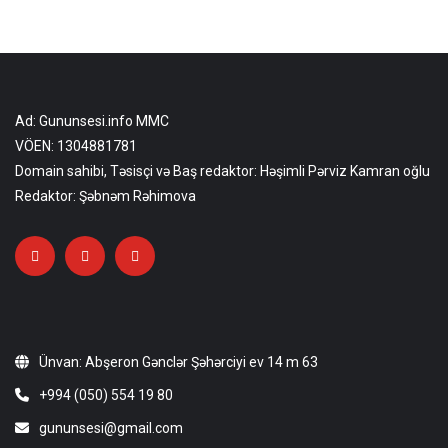
Ad: Gununsesi.info MMC
VÖEN: 1304881781
Domain sahibi, Təsisçi və Baş redaktor: Həşimli Pərviz Kamran oğlu
Redaktor: Şəbnəm Rəhimova
Ünvan: Abşeron Gənclər Şəhərciyi ev 14 m 63
+994 (050) 554 19 80
gununsesi@gmail.com