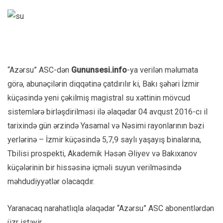
“Azərsu” ASC-dən
Gununsesi.info
-ya verilən məlumata
görə, abunəçilərin diqqətinə çatdırılır ki, Bakı şəhəri İzmir
küçəsində yeni çəkilmiş magistral su xəttinin mövcud
sistemlərə birləşdirilməsi ilə əlaqədar 04 avqust 2016-cı il
tarixində gün ərzində Yasamal və Nəsimi rayonlarının bəzi
yerlərinə – İzmir küçəsində 5,7,9 saylı yaşayış binalarına,
Tbilisi prospekti, Akademik Həsən Əliyev və Bakıxanov
küçələrinin bir hissəsinə içməli suyun verilməsində
məhdudiyyətlər olacaqdır.
Yaranacaq narahatlıqla əlaqədar “Azərsu” ASC abonentlərdən
üzr istəyir.